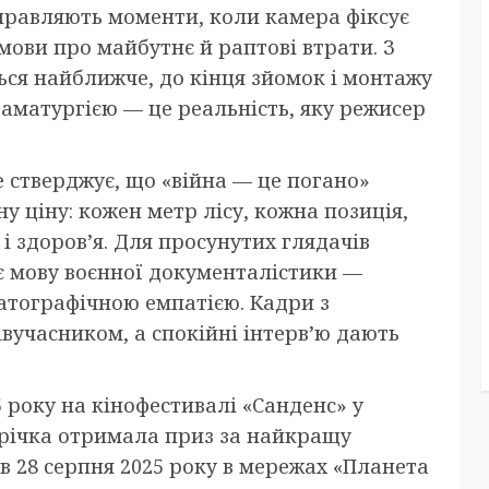
правляють моменти, коли камера фіксує
змови про майбутнє й раптові втрати. З
ться найближче, до кінця зйомок і монтажу
аматургією — це реальність, яку режисер
е стверджує, що «війна — це погано»
у ціну: кожен метр лісу, кожна позиція,
і здоров’я. Для просунутих глядачів
ає мову воєнної документалістики —
матографічною емпатією. Кадри з
вучасником, а спокійні інтерв’ю дають
5 року на кінофестивалі «Санденс» у
трічка отримала приз за найкращу
в 28 серпня 2025 року в мережах «Планета