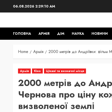
Skip
06.08.2026
2:29:11 AM
to
content
ГОЛОВНА
АРМІЯ
ДІМ
НАУКА
НОВИНИ
Home
Армія
2000 метрів до Андріївки: фільм М
Армія
Кіно
Цікаві та визначні місця
2000 метрів до Андр
Чернова про ціну ко
визволеної землі