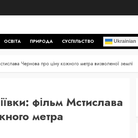
ОСВІТА
ПРИРОДА
СУСПІЛЬСТВО
Ukrainian
стислава Чернова про ціну кожного метра визволеної землі
іївки: фільм Мстислава
жного метра