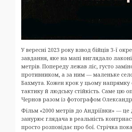
У вересні 2023 року взвод бійців 3-ї о
завдання, яке на мапі виглядало лаконі
метрів. Попереду лежав ліс, густо зам
противником, а за ним — маленьке село 
Бахмута. Кожен крок у цьому напрямку 
тактику й людську стійкість. Саме цю 
Чернов разом із фотографом Олександ
Фільм «2000 метрів до Андріївки» — це 
занурює глядача в реальність контрнас
просто розповідає про бої. Стрічка пока