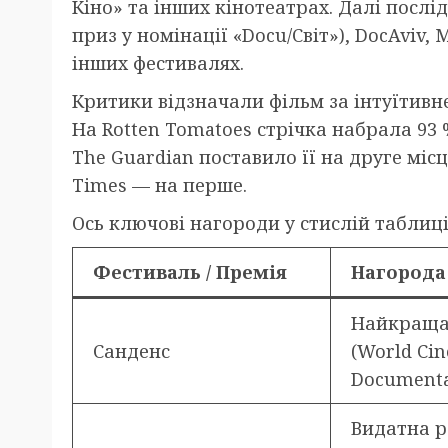
Кіно» та інших кінотеатрах. Далі посл
приз у номінації «Docu/Світ»), DocAviv, 
інших фестивалях.
Критики відзначали фільм за інтуїтивн
На Rotten Tomatoes стрічка набрала 93 
The Guardian поставило її на друге міс
Times — на перше.
Ось ключові нагороди у стислій таблиці
Фестиваль / Премія
Нагорода
Найкраща
Санденс
(World Ci
Documenta
Видатна р