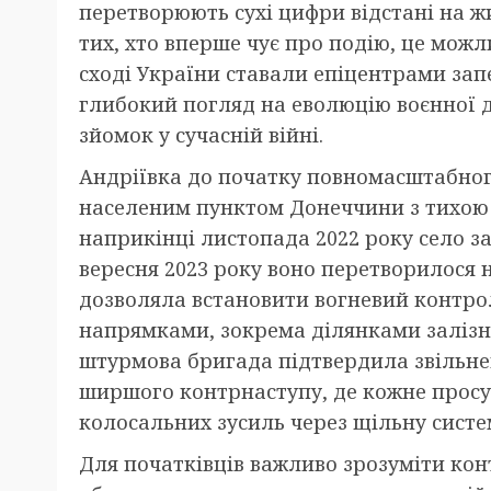
перетворюють сухі цифри відстані на жи
тих, хто вперше чує про подію, це можл
сході України ставали епіцентрами зап
глибокий погляд на еволюцію воєнної 
зйомок у сучасній війні.
Андріївка до початку повномасштабно
населеним пунктом Донеччини з тихою 
наприкінці листопада 2022 року село з
вересня 2023 року воно перетворилося 
дозволяла встановити вогневий контр
напрямками, зокрема ділянками залізни
штурмова бригада підтвердила звільне
ширшого контрнаступу, де кожне просу
колосальних зусиль через щільну систем
Для початківців важливо зрозуміти конт