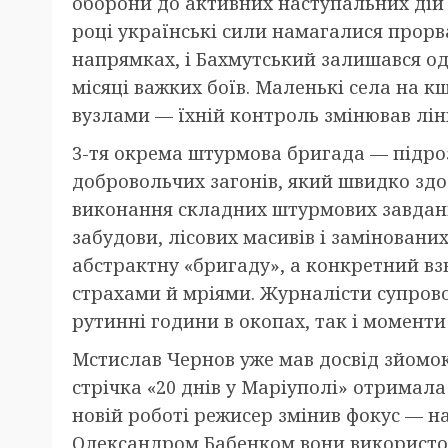
оборони до активних наступальних дій 
році українські сили намагалися прорва
напрямках, і Бахмутський залишався о
місяці важких боїв. Маленькі села на 
вузлами — їхній контроль змінював лін
3-тя окрема штурмова бригада — підроз
добровольчих загонів, який швидко зд
виконання складних штурмових завдань.
забудови, лісових масивів і замінованих
абстрактну «бригаду», а конкретний вз
страхами й мріями. Журналісти супрово
рутинні години в окопах, так і моменти
Мстислав Чернов уже мав досвід зйомок
стрічка «20 днів у Маріуполі» отримала
новій роботі режисер змінив фокус — на 
Олександром Бабенком вони використов