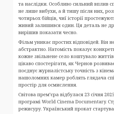
та наслідки. Особливо сильний вплив с
не лише вибухи, а й тишу після них, ро
чотирьох бійців, чиї історії простежую
живий залишився один. Ця деталь не др
вирішив показати чесно.
Фільм уникає простих відповідей. Він н
абстрактно. Натомість показує конкретн
кожне звільнене село коштувало життів 
цікаво спостерігати, як Чернов розвив
поєднує журналістську точність з кіне
нашоломних камер роблять глядача спі
простір для осмислення.
Світова прем’єра відбулася 23 січня 202
програмі World Cinema Documentary. С
режисуру. Український прокат стартува