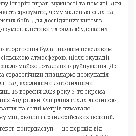
ву історію втрат, мужності та пам’яті. Для
ивість зрозуміти, чому маленькі села на
еклих боїв. Для досвідчених читачів —
документалістики та роль вбудованих
го вторгнення була типовим невеликим
сільською атмосферою. Після окупації
азнало майже тотального руйнування. До
на стратегічний плацдарм: деокупація
оль над важливими логістичними
ці. 15 вересня 2023 року 3-тя окрема
ння Андріївки. Операція стала частиною
вання на сотні метрів вимагало
у мін, окопів і артилерійських позицій.
екст: контрнаступ — це перехід від