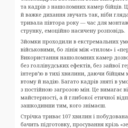
та кадрів з нашоломних камер бійців. Ц
й важке дихання звучать так, ніби гляд
тривала півтора року — час для монтаж
струнку, емоційно насичену розповідь.
Зйомки проходили в екстремальних умо
військовими, бо лінія між «тилом» і «пе
Використання нашоломних камер дозвол
без голлівудських ефектів, без зайвої г
інтерв’ю в тихі хвилини, даючи бійцям
втому й надію. Багато кадрів зняті в у
з постійною загрозою мін. Це вимагає в
майстерності, а й глибокої етичної відп
зашкодивши тим, кого знімаєш.
Стрічка триває 107 хвилин і побудована
бачить підготовку, просування крізь «зе