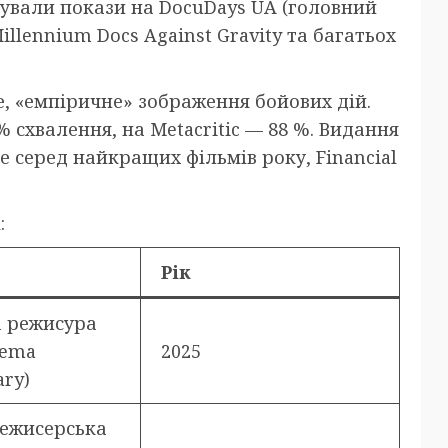
ідували покази на DocuDays UA (головний
Millennium Docs Against Gravity та багатьох
е, «емпіричне» зображення бойових дій.
% схвалення, на Metacritic — 88 %. Видання
це серед найкращих фільмів року, Financial
:
Рік
 режисура
nema
2025
ry)
ежисерська