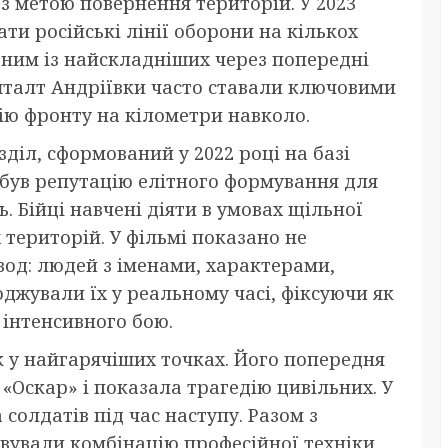
з метою повернення територій. У 2023
ти російські лінії оборони на кількох
дним із найскладніших через попередні
кшталт Андріївки часто ставали ключовими
ію фронту на кілометри навколо.
діл, сформований у 2022 році на базі
обув репутацію елітного формування для
 Бійці навчені діяти в умовах щільної
 територій. У фільмі показано не
вод: людей з іменами, характерами,
джували їх у реальному часі, фіксуючи як
 інтенсивного бою.
 у найгарячіших точках. Його попередня
 «Оскар» і показала трагедію цивільних. У
солдатів під час наступу. Разом з
ували комбінацію професійної техніки