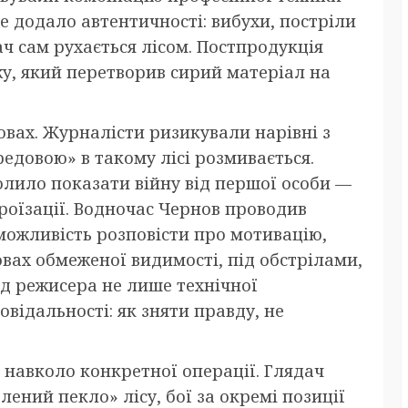
е додало автентичності: вибухи, постріли
ач сам рухається лісом. Постпродукція
у, який перетворив сирий матеріал на
вах. Журналісти ризикували нарівні з
редовою» в такому лісі розмивається.
ило показати війну від першої особи —
ероїзації. Водночас Чернов проводив
 можливість розповісти про мотивацію,
мовах обмеженої видимості, під обстрілами,
ід режисера не лише технічної
овідальності: як зняти правду, не
 навколо конкретної операції. Глядач
лений пекло» лісу, бої за окремі позиції