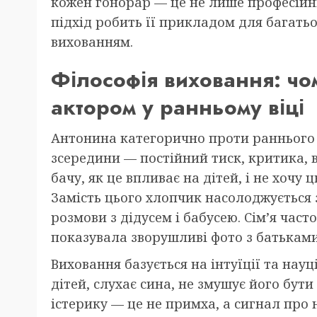
кожен гонорар — це не лише професійний
підхід робить її прикладом для багатьо
вихованням.
Філософія виховання: чо
актором у ранньому віці
Антонина категорично проти раннього з
зсередини — постійний тиск, критика, 
бачу, як це впливає на дітей, і не хочу
Замість цього хлопчик насолоджується 
розмови з дідусем і бабусею. Сім’я час
показувала зворушливі фото з батьками
Виховання базується на інтуїції та нау
дітей, слухає сина, не змушує його бут
істерику — це не примха, а сигнал про 