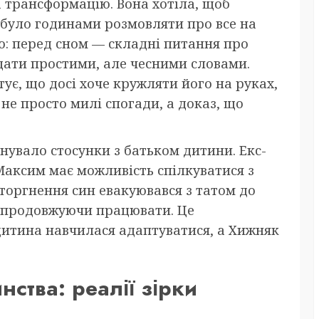
 трансформацію. Вона хотіла, щоб
було годинами розмовляти про все на
тю: перед сном — складні питання про
ідати простими, але чесними словами.
тує, що досі хоче кружляти його на руках,
 не просто милі спогади, а доказ, що
нувало стосунки з батьком дитини. Екс-
Максим має можливість спілкуватися з
торгнення син евакуювався з татом до
, продовжуючи працювати. Це
дитина навчилася адаптуватися, а Хижняк
нства: реалії зірки