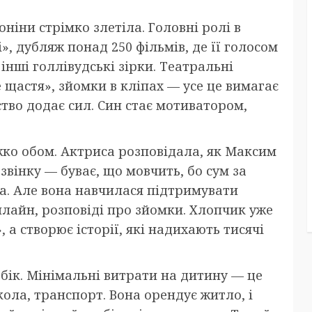
ніни стрімко злетіла. Головні ролі в
і», дубляж понад 250 фільмів, де її голосом
 інші голлівудські зірки. Театральні
 щастя», зйомки в кліпах — усе це вимагає
тво додає сил. Син стає мотиватором,
жко обом. Актриса розповідала, як Максим
звінку — буває, що мовчить, бо сум за
. Але вона навчилася підтримувати
 онлайн, розповіді про зйомки. Хлопчик уже
, а створює історії, які надихають тисячі
бік. Мінімальні витрати на дитину — це
школа, транспорт. Вона орендує житло, і