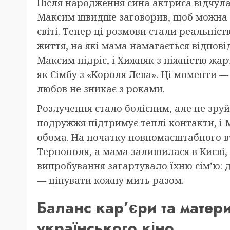
Після народження сина актриса відчула
Максим швидше заговорив, щоб можна 
світі. Тепер ці розмови стали реальніс
життя, на які мама намагається відпов
Максим підріс, і Хижняк з ніжністю жар
як Сімбу з «Короля Лева». Ці моменти —
любов не зникає з роками.
Розлучення стало болісним, але не зруй
подружжя підтримує теплі контакти, і 
обома. На початку повномасштабного в
Тернополя, а мама залишилася в Києві
випробування загартувало їхню сім’ю: 
— цінувати кожну мить разом.
Баланс кар’єри та матери
українського кіно