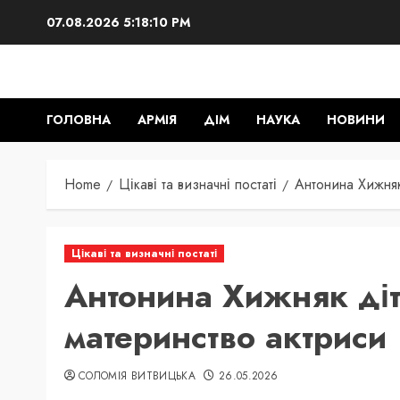
Skip
07.08.2026
5:18:11 PM
to
content
ГОЛОВНА
АРМІЯ
ДІМ
НАУКА
НОВИНИ
Home
Цікаві та визначні постаті
Антонина Хижняк
Цікаві та визначні постаті
Антонина Хижняк діт
материнство актриси
СОЛОМІЯ ВИТВИЦЬКА
26.05.2026