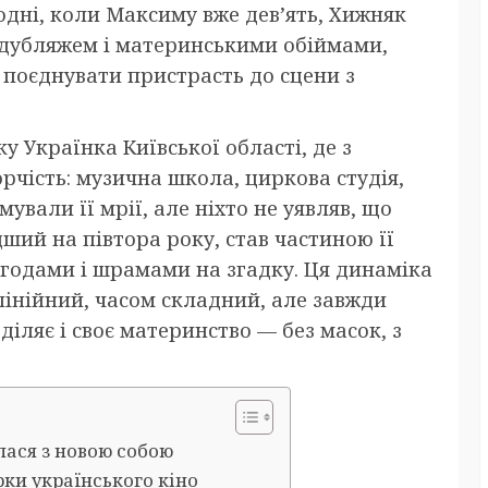
одні, коли Максиму вже дев’ять, Хижняк
 дубляжем і материнськими обіймами,
 поєднувати пристрасть до сцени з
 Українка Київської області, де з
рчість: музична школа, циркова студія,
ували її мрії, але ніхто не уявляв, що
ший на півтора року, став частиною її
игодами і шрамами на згадку. Ця динаміка
лінійний, часом складний, але завжди
іляє і своє материнство — без масок, з
лася з новою собою
рки українського кіно