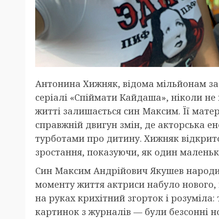
Антонина Хижняк, відома мільйонам за
серіалі «Спіймати Кайдаша», ніколи не
житті залишається син Максим. Її матер
справжній двигун змін, де акторська е
турботами про дитину. Хижняк відкрито
зростання, показуючи, як один маленьки
Син Максим Андрійович Якушев народивс
моменту життя актриси набуло нового, 
на руках крихітний згорток і розуміла: 
картинок з журналів — були безсонні но