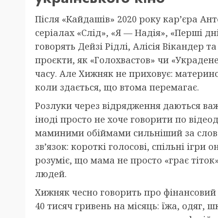
Після «Кайдашів» 2020 року кар’єра Анто
серіалах «Слід», «Я — Надія», «Перші дн
говорять Дейзі Рідлі, Алісія Вікандер та
проєкти, як «Голохвастов» чи «Украдене
часу. Але Хижняк не приховує: материнс
коли здається, що втома перемагає.
Розлуки через відрядження даються ва
іноді просто не хоче говорити по відеод
маминими обіймами сильніший за слова
зв’язок: короткі голосові, спільні ігри
розуміє, що мама не просто «грає тіток»
людей.
Хижняк чесно говорить про фінансовий 
40 тисяч гривень на місяць: їжа, одяг, 