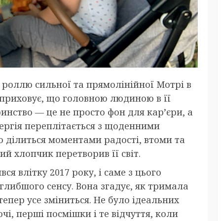
 роллю сильної та прямолінійної Мотрі в
 приховує, що головною людиною в її
инство — це не просто фон для кар’єри, а
нергія переплітається з щоденними
 ділиться моментами радості, втоми та
й хлопчик перетворив її світ.
я влітку 2017 року, і саме з цього
глибшого сенсу. Вона згадує, як тримала
тепер усе зміниться. Не було ідеальних
чі, перші посмішки і те відчуття, коли