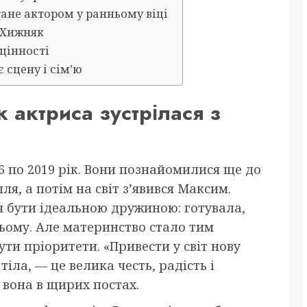
ане актором у ранньому віці
 Хижняк
 цінності
 сцену і сім’ю
актриса зустрілася з
 по 2019 рік. Вони познайомилися ще до
я, а потім на світ з’явився Максим.
я бути ідеальною дружиною: готувала,
ьому. Але материнство стало тим
ути пріоритети. «Привести у світ нову
тіла, — це велика честь, радість і
 вона в щирих постах.