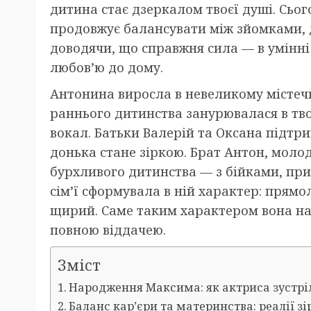
дитина стає дзеркалом твоєї душі. Сьог
продовжує балансувати між зйомками,
доводячи, що справжня сила — в умінні
любов’ю до дому.
Антонина виросла в невеликому містечку
раннього дитинства занурювалася в тво
вокал. Батьки Валерій та Оксана підтрим
донька стане зіркою. Брат Антон, молод
бурхливого дитинства — з бійками, пр
сім’ї сформувала в ній характер: прямо
щирий. Саме таким характером вона над
повною віддачею.
Зміст
Народження Максима: як актриса зустрі
Баланс кар’єри та материнства: реалії зі