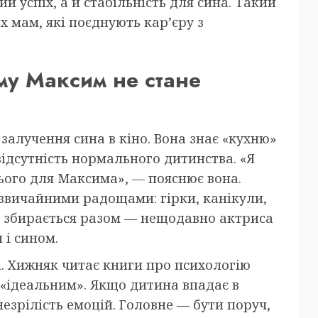
 успіх, а й стабільність для сина. Такий
х мам, які поєднують кар’єру з
му Максим не стане
алучення сина в кіно. Вона знає «кухню»
відсутність нормального дитинства. «Я
 цього для Максима», — пояснює вона.
звичайними радощами: гірки, канікули,
то збирається разом — нещодавно актриса
 і сином.
ці. Хижняк читає книги про психологію
и «ідеальним». Якщо дитина впадає в
незрілість емоцій. Головне — бути поруч,