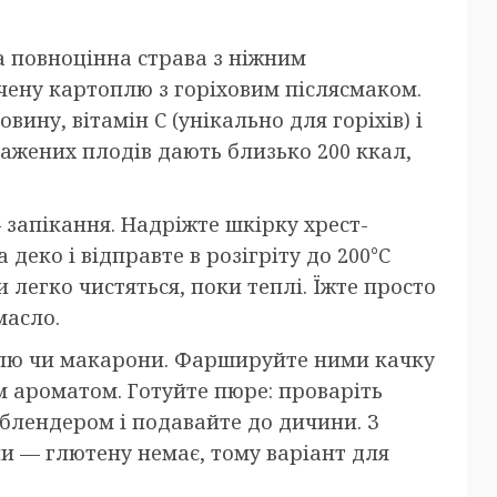
 а повноцінна страва з ніжним
чену картоплю з горіховим післясмаком.
вину, вітамін С (унікально для горіхів) і
смажених плодів дають близько 200 ккал,
запікання. Надріжте шкірку хрест-
 деко і відправте в розігріту до 200°C
 легко чистяться, поки теплі. Їжте просто
масло.
плю чи макарони. Фаршируйте ними качку
м ароматом. Готуйте пюре: проваріть
блендером і подавайте до дичини. З
ни — глютену немає, тому варіант для