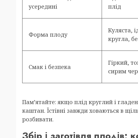
усередині
плід
Куляста, 
Форма плоду
кругла, б
Гіркий, т
Смак і безпека
сирим чер
Пам’ятайте: якщо плід круглий і гладе
каштан. Їстівні завжди ховаються в щі
розбивати.
Збір і заготівля плодів: 