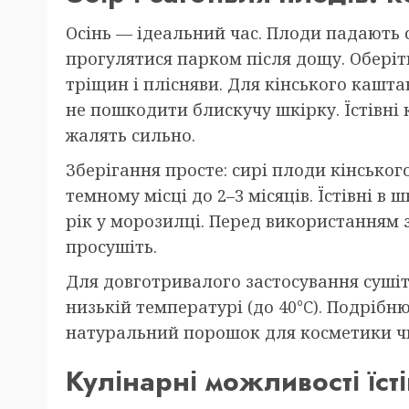
Осінь — ідеальний час. Плоди падають 
прогулятися парком після дощу. Оберіть
тріщин і плісняви. Для кінського кашта
не пошкодити блискучу шкірку. Їстівн
жалять сильно.
Зберігання просте: сирі плоди кінсько
темному місці до 2–3 місяців. Їстівні в
рік у морозилці. Перед використанням
просушіть.
Для довготривалого застосування сушіть
низькій температурі (до 40°C). Подрібн
натуральний порошок для косметики чи
Кулінарні можливості їст