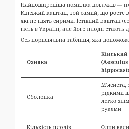
Найпоширеніша помилка новачків — плу
Кінський каштан, той самий, що росте в
які не їдять сирими. Їстівний каштан (
гість в Україні, але його плоди стають
Ось порівняльна таблиця, яка допоможе
Кінський
Ознака
(Aesculus
hippocas
М’ясиста,
рідкими 
Оболонка
легко зні
руками
Кількість плодів
Один вел