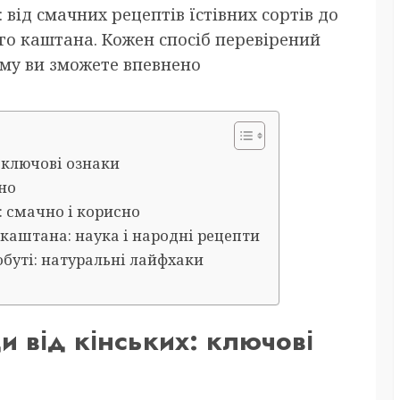
 від смачних рецептів їстівних сортів до
ого каштана. Кожен спосіб перевірений
ому ви зможете впевнено
: ключові ознаки
ьно
: смачно і корисно
 каштана: наука і народні рецепти
обуті: натуральні лайфхаки
ди від кінських: ключові