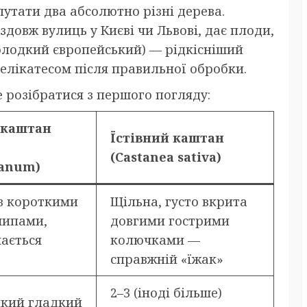
тати два абсолютно різні дерева.
здовж вулиць у Києві чи Львові, дає плоди,
солодкий європейський) — рідкісніший
 делікатесом після правильної обробки.
 розібратися з першого погляду:
 каштан
Їстівний каштан
(Castanea sativa)
tanum)
 з короткими
Щільна, густо вкрита
шипами,
довгими гострими
мається
колючками —
справжній «їжак»
2–3 (іноді більше)
икий гладкий