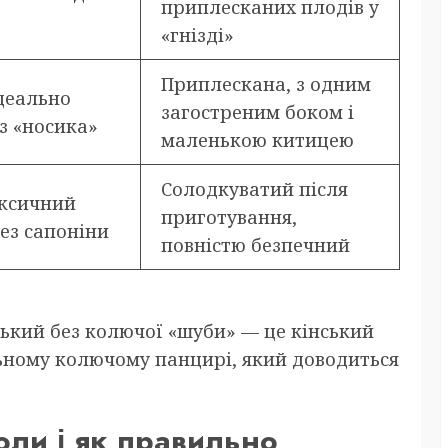
приплесканих плодів у
«гнізді»
Приплескана, з одним
ідеально
загостреним боком і
ез «носика»
маленькою китицею
Солодкуватий після
оксичний
приготування,
ез сапоніни
повністю безпечний
нький без колючої «шуби» — це кінський
льному колючому панцирі, який доводиться
коли і як правильно