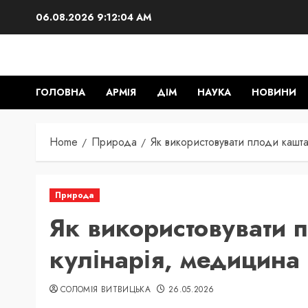
Skip
06.08.2026
9:12:05 AM
to
content
ГОЛОВНА
АРМІЯ
ДІМ
НАУКА
НОВИНИ
Home
Природа
Як використовувати плоди кашта
Природа
Як використовувати 
кулінарія, медицина 
СОЛОМІЯ ВИТВИЦЬКА
26.05.2026