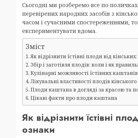
Сьогодні ми розберемо все по поличках:
перевірених народних засобів з кінськ
часом і сучасними спостереженнями, т
експериментувати вдома.
Зміст
Як відрізнити їстівні плоди від кінських
Збір і заготівля плодів: коли і як правил
Кулінарні можливості їстівних каштанів
Лікувальні властивості плодів кінського
Плоди каштана в догляді за красою та п
Цікаві факти про плоди каштана
Як відрізнити їстівні пло
ознаки