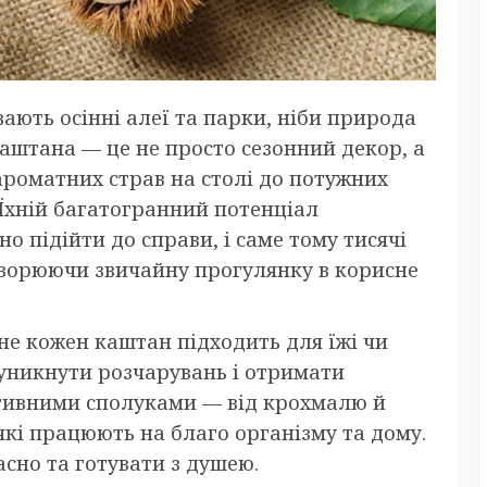
ають осінні алеї та парки, ніби природа
каштана — це не просто сезонний декор, а
ароматних страв на столі до потужних
 Їхній багатогранний потенціал
но підійти до справи, і саме тому тисячі
ворюючи звичайну прогулянку в корисне
 не кожен каштан підходить для їжі чи
 уникнути розчарувань і отримати
тивними сполуками — від крохмалю й
 які працюють на благо організму та дому.
асно та готувати з душею.