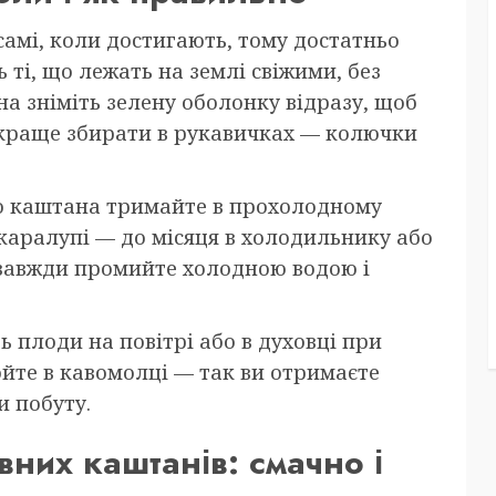
самі, коли достигають, тому достатньо
 ті, що лежать на землі свіжими, без
на зніміть зелену оболонку відразу, щоб
і краще збирати в рукавичках — колючки
го каштана тримайте в прохолодному
 шкаралупі — до місяця в холодильнику або
 завжди промийте холодною водою і
 плоди на повітрі або в духовці при
юйте в кавомолці — так ви отримаєте
 побуту.
івних каштанів: смачно і