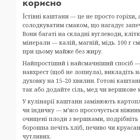
корисно
Їстівні каштани — це не просто горіхи,
солодкуватим смаком, що нагадує запе
Вони багаті на складні вуглеводи, клітко
мінерали — калій, магній, мідь. 100 г 
при цьому майже без жиру.
Найпростіший і найсмачніший спосіб — 
навхрест (щоб не лопнула), викладіть на
духовку на 15–20 хвилин. Готові каштани
так або додайте сіль, мед чи вершкове 
У кулінарії каштани замінюють карто
чи індичку — м’ясо просочується ніжни
очищені плоди з вершками, подрібніть 
борошна печіть хліб, печиво чи круаса
чутливих.