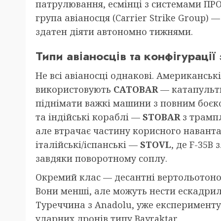
патрулювання, есмінці з системами ПРО
група авіаносця (Carrier Strike Group) —
здатен діяти автономно тижнями.
Типи авіаносців та конфігурації
Не всі авіаносці однакові. Американські
використовують
CATOBAR
— катапультн
піднімати важкі машини з повним боєк
та індійські кораблі —
STOBAR
з трампл
але втрачає частину корисного наванта
італійські/іспанські —
STOVL
, де F-35B
завдяки поворотному соплу.
Окремий клас — десантні вертольотонос
Вони менші, але можуть нести ескадрильї
Туреччина з Anadolu, уже експеримент
ударних дронів типу Bayraktar.