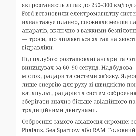
які розганяють літак до 250–300 км/год 
Ford встановили електромагнітну сист
навантажує планер, споживає менше па
апаратів, включно з важкими безпілот
— троси, що чіпляються за гак на хвост
гідравліки.
Під палубою розташовані ангари та чот
винищувач за 60–90 секунд. Надбудова —
місток, радари та системи зв’язку. Ядер
лише енергію для руху зі швидкістю пон
катапульт, радарів та систем озброєнн
зберігати значно більше авіаційного па
традиційними двигунами.
Озброєння самого авіаносця скромне: з
Phalanx, Sea Sparrow або RAM. Головни