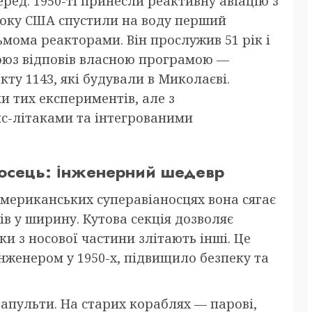
еред. 1950-ті принесли реактивну авіацію з
року США спустили на воду перший
сьмома реакторами. Він прослужив 51 рік і
Союз відповів власною програмою —
у 1143, які будували в Миколаєві.
и тих експериментів, але з
с-літаками та інтегрованими
носець: інженерний шедевр
мериканських суперавіаносцях вона сягає
ів у ширину. Кутова секція дозволяє
и з носової частини злітають інші. Це
женером у 1950-х, підвищило безпеку та
апульти. На старих кораблях — парові,