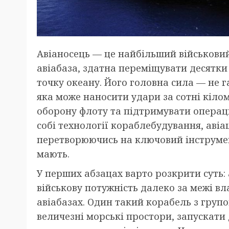
Авіаносець — це найбільший військовий
авіабаза, здатна переміщувати десятки 
точку океану. Його головна сила — не г
яка може наносити удари за сотні кіло
оборону флоту та підтримувати операції
собі технології кораблебудування, авіац
перетворюючись на ключовий інструмен
мають.
У перших абзацах варто розкрити суть:
військову потужність далеко за межі вл
авіабазах. Один такий корабель з гру
величезні морські простори, запускати 