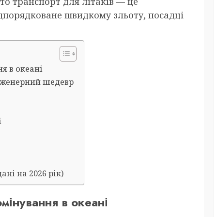
то транспорт для літаків — це
ідпорядковане швидкому зльоту, посадці
ня в океані
інженерний шедевр
і
ані на 2026 рік)
омінування в океані