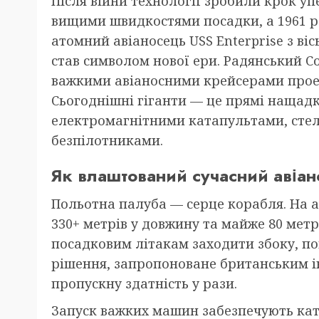
Після війни технології зробили крок уп
вищими швидкостями посадки, а 1961 
атомний авіаносець USS Enterprise з ві
став символом нової ери. Радянський 
важкими авіаносними крейсерами проект
Сьогоднішні гіганти — це прямі нащадк
електромагнітними катапультами, стел
безпілотниками.
Як влаштований сучасний авіа
Польотна палуба — серце корабля. На а
330+ метрів у довжину та майже 80 метр
посадковим літакам заходити збоку, пок
рішення, запропоноване британським ін
пропускну здатність у рази.
Запуск важких машин забезпечують кат