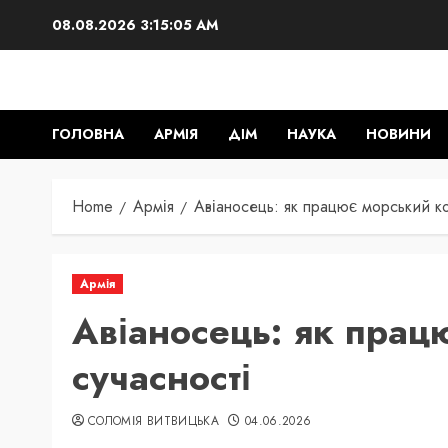
Skip
08.08.2026
3:15:06 AM
to
content
ГОЛОВНА
АРМІЯ
ДІМ
НАУКА
НОВИНИ
Home
Армія
Авіаносець: як працює морський ко
Армія
Авіаносець: як прац
сучасності
СОЛОМІЯ ВИТВИЦЬКА
04.06.2026