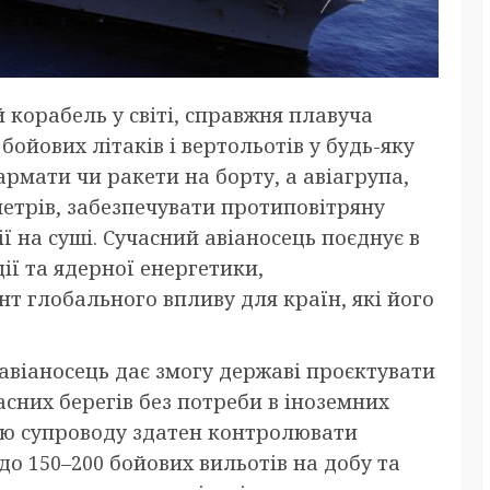
 корабель у світі, справжня плавуча
бойових літаків і вертольотів у будь-яку
армати чи ракети на борту, а авіагрупа,
метрів, забезпечувати протиповітряну
 на суші. Сучасний авіаносець поєднує в
ії та ядерної енергетики,
т глобального впливу для країн, які його
 авіаносець дає змогу державі проєктувати
асних берегів без потреби в іноземних
пою супроводу здатен контролювати
до 150–200 бойових вильотів на добу та