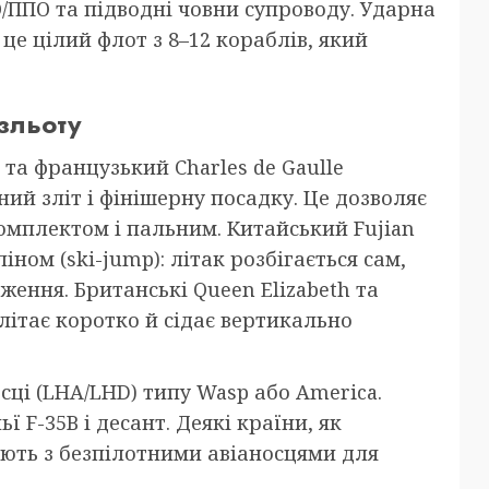
/ППО та підводні човни супроводу. Ударна
 це цілий флот з 8–12 кораблів, який
 зльоту
 та французький Charles de Gaulle
ий зліт і фінішерну посадку. Це дозволяє
омплектом і пальним. Китайський Fujian
іном (ski-jump): літак розбігається сам,
ження. Британські Queen Elizabeth та
 злітає коротко й сідає вертикально
ці (LHA/LHD) типу Wasp або America.
 F-35B і десант. Деякі країни, як
ують з безпілотними авіаносцями для