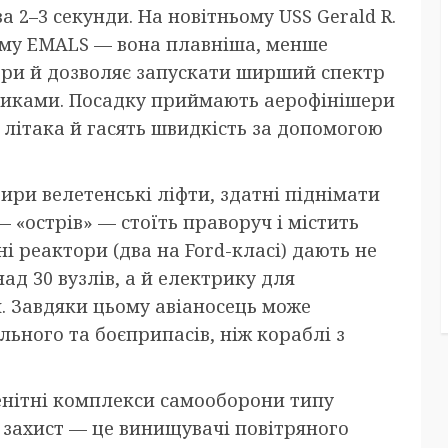
за 2–3 секунди. На новітньому USS Gerald R.
ему EMALS — вона плавніша, менше
ри й дозволяє запускати ширший спектр
никами. Посадку приймають аерофінішери
і літака й гасять швидкість за допомогою
ири велетенські ліфти, здатні піднімати
 «острів» — стоїть праворуч і містить
ні реактори (два на Ford-класі) дають не
ад 30 вузлів, а й електрику для
я. Завдяки цьому авіаносець може
льного та боєприпасів, ніж кораблі з
енітні комплекси самооборони типу
й захист — це винищувачі повітряного