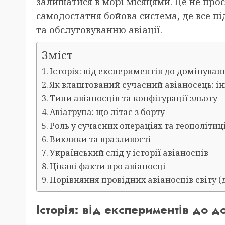
залишатися в морі місяцями. Це не прос
самодостатня бойова система, де все п
та обслуговуванню авіації.
Зміст
Історія: від експериментів до домінуван
Як влаштований сучасний авіаносець: 
Типи авіаносців та конфігурації зльоту
Авіагрупа: що літає з борту
Роль у сучасних операціях та геополітиц
Виклики та вразливості
Український слід у історії авіаносців
Цікаві факти про авіаносці
Порівняння провідних авіаносців світу (д
Історія: від експериментів до д