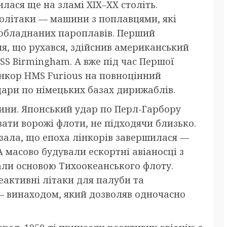
илася ще на зламі XIX–XX століть.
олітаки — машини з поплавцями, які
еобладнаних пароплавів. Перший
я, що рухався, здійснив американський
SS Birmingham. А вже під час Першої
інкор HMS Furious на повноцінний
дари по німецьких базах дирижаблів.
тини. Японський удар по Перл-Гарбору
увати ворожі флоти, не підходячи близько.
азала, що епоха лінкорів завершилася —
 масово будували ескортні авіаносці з
тали основою Тихоокеанського флоту.
активні літаки для палуби та
— винаходом, який дозволяв одночасно