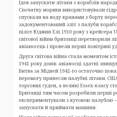
Ідея запускати літаки з кораблів народ
Спочатку моряки використовували гідр
спускали на воду кранами з борту пер
задокументований зліт з палуби корабл
пілот Юджин Елі 1910 року з крейсера U
світової війни британці перетворили л
авіаносець і провели перші повітряні у
Друга світова війна стала моментом іс
1941 року довів: авіаносці здатні знищ
Битва за Мідвей 1942-го остаточно пок
перемогу принесли палубні літаки. США
торгових суден, а великі Essex-класу с
Британці тим часом розробили перші ре
експериментували з кутовою палубою 
запускати й приймати машини.