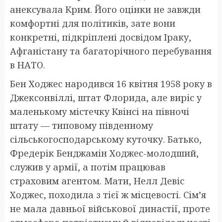
анексувала Крим. Його оцінки не завжди
комфортні для політиків, зате вони
конкретні, підкріплені досвідом Іраку,
Афганістану та багаторічного перебування
в НАТО.
Бен Ходжес народився 16 квітня 1958 року в
Джексонвіллі, штат Флорида, але виріс у
маленькому містечку Квінсі на півночі
штату — типовому південному
сільськогосподарському куточку. Батько,
Фредерік Бенджамін Ходжес-молодший,
служив у армії, а потім працював
страховим агентом. Мати, Нелл Девіс
Ходжес, походила з тієї ж місцевості. Сім’я
не мала давньої військової династії, проте