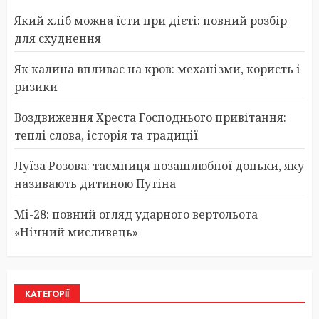
Який хліб можна їсти при дієті: повний розбір
для схуднення
Як калина впливає на кров: механізми, користь і
ризики
Воздвиження Хреста Господнього привітання:
теплі слова, історія та традиції
Луїза Розова: таємниця позашлюбної доньки, яку
називають дитиною Путіна
Мі-28: повний огляд ударного вертольота
«Нічний мисливець»
КАТЕГОРІЇ