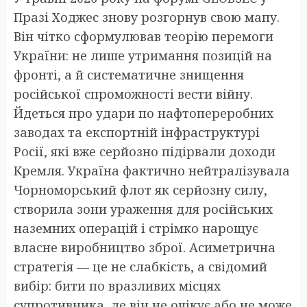
Празі Ходжес знову розгорнув свою мапу.
Він чітко сформулював теорію перемоги
України: не лише утримання позицій на
фронті, а й систематичне знищення
російської спроможності вести війну.
Йдеться про удари по нафтопереробних
заводах та експортній інфраструктурі
Росії, які вже серйозно підірвали доходи
Кремля. Україна фактично нейтралізувала
Чорноморський флот як серйозну силу,
створила зони ураження для російських
наземних операцій і стрімко нарощує
власне виробництво зброї. Асиметрична
стратегія — це не слабкість, а свідомий
вибір: бити по вразливих місцях
супротивника, де він не очікує або не може