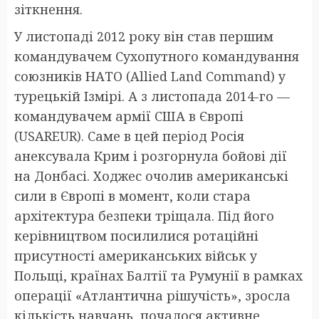
зіткнення.
У листопаді 2012 року він став першим
командувачем Сухопутного командування
союзників НАТО (Allied Land Command) у
турецькій Ізмірі. А з листопада 2014-го —
командувачем армії США в Європі
(USAREUR). Саме в цей період Росія
анексувала Крим і розгорнула бойові дії
на Донбасі. Ходжес очолив американські
сили в Європі в момент, коли стара
архітектура безпеки тріщала. Під його
керівництвом посилилися ротаційні
присутності американських військ у
Польщі, країнах Балтії та Румунії в рамках
операції «Атлантична рішучість», зросла
кількість навчань, почалося активне