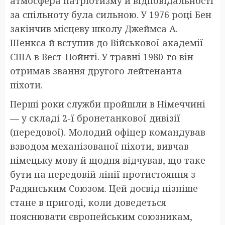
атмосфера патріотизму й відповідальності
за спільноту була сильною. У 1976 році Бен
закінчив місцеву школу Джеймса А.
Шенкса й вступив до Військової академії
США в Вест-Пойнті. У травні 1980-го він
отримав звання другого лейтенанта
піхоти.
Перші роки служби пройшли в Німеччині
— у складі 2-ї бронетанкової дивізії
(передової). Молодий офіцер командував
взводом механізованої піхоти, вивчав
німецьку мову й щодня відчував, що таке
бути на передовій лінії протистояння з
Радянським Союзом. Цей досвід пізніше
стане в пригоді, коли доведеться
пояснювати європейським союзникам,