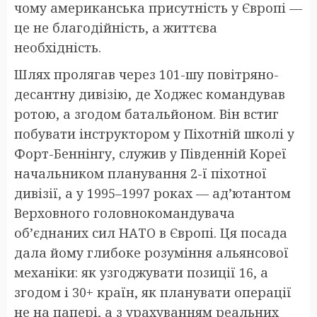
чому американська присутність у Європі —
це не благодійність, а життєва
необхідність.
Шлях пролягав через 101-шу повітряно-
десантну дивізію, де Ходжес командував
ротою, а згодом батальйоном. Він встиг
побувати інструктором у Піхотній школі у
Форт-Беннінгу, служив у Південній Кореї
начальником планування 2-ї піхотної
дивізії, а у 1995–1997 роках — ад’ютантом
Верховного головнокомандувача
об’єднаних сил НАТО в Європі. Ця посада
дала йому глибоке розуміння альянсової
механіки: як узгоджувати позиції 16, а
згодом і 30+ країн, як планувати операції
не на папері, а з урахуванням реальних