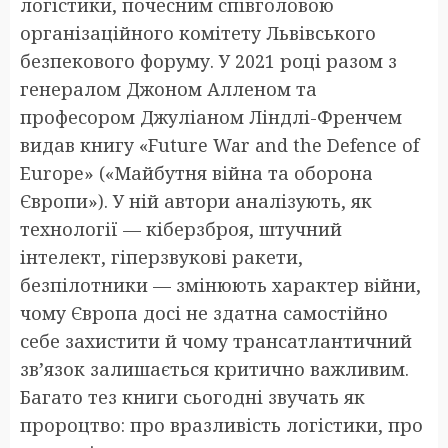
логістики, почесним співголовою
організаційного комітету Львівського
безпекового форуму. У 2021 році разом з
генералом Джоном Алленом та
професором Джуліаном Ліндлі-Френчем
видав книгу «Future War and the Defence of
Europe» («Майбутня війна та оборона
Європи»). У ній автори аналізують, як
технології — кіберзброя, штучний
інтелект, гіперзвукові ракети,
безпілотники — змінюють характер війни,
чому Європа досі не здатна самостійно
себе захистити й чому трансатлантичний
зв’язок залишається критично важливим.
Багато тез книги сьогодні звучать як
пророцтво: про вразливість логістики, про