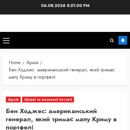
Skip
06.08.2026
5:51:01 PM
to
content
Primary
Menu
Home
Армія
Бен Ходжес: американський генерал, який тримає
мапу Криму в портфелі
Армія
Цікаві та визначні постаті
Бен Ходжес: американський
генерал, який тримає мапу Криму в
портфелі