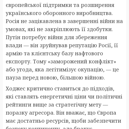
європейської підтримки та розширення
українського оборонного виробництва.
Росія не зацікавлена в завершенні війни на
умовах, які не закріплюють її здобутки.
Путін потребує війни для збереження
влади — він зруйнував репутацію Росії, її
армію та клієнтську базу нафтового
експорту. Тому «заморожений конфлікт»
або угода, яка легітимізує окупацію, — це
пауза перед новою, більшою війною.
Ходжес критично ставиться до підходів,
які ставлять енергетичні ціни чи політичні
рейтинги вище за стратегічну мету —
поразку агресора. Він вважає, що Європа
має достатньо ресурсів, щоби забезпечити
безпеку континенту, але бракує