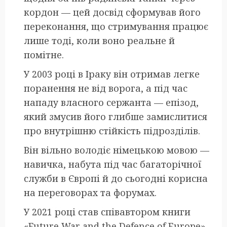
кордон — цей досвід сформував його
переконання, що стримування працює
лише тоді, коли воно реальне й
помітне.
У 2003 році в Іраку він отримав легке
поранення не від ворога, а під час
нападу власного сержанта — епізод,
який змусив його глибше замислитися
про внутрішню стійкість підрозділів.
Він вільно володіє німецькою мовою —
навичка, набута під час багаторічної
служби в Європі й до сьогодні корисна
на переговорах та форумах.
У 2021 році став співавтором книги
«Future War and the Defence of Europe»,