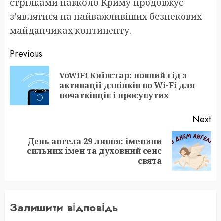
стрілками навколо Криму продовжує
з’являтися на найважливіших безпекових
майданчиках континенту.
Post
Previous
navigation
VoWiFi Київстар: повний гід з
Pr
активації дзвінків по Wi-Fi для
po
початківців і просунутих
Next
День ангела 29 липня: іменини
Next
сильних імен та духовний сенс
post:
свята
Залишити відповідь