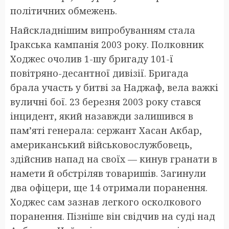
політичних обмежень.
Найскладнішим випробуванням стала
Іракська кампанія 2003 року. Полковник
Ходжес очолив 1-шу бригаду 101-ї
повітряно-десантної дивізії. Бригада
брала участь у битві за Наджаф, вела важкі
вуличні бої. 23 березня 2003 року стався
інцидент, який назавжди залишився в
пам’яті генерала: сержант Хасан Акбар,
американський військовослужбовець,
здійснив напад на своїх — кинув гранати в
намети й обстріляв товаришів. Загинули
два офіцери, ще 14 отримали поранення.
Ходжес сам зазнав легкого осколкового
поранення. Пізніше він свідчив на суді над