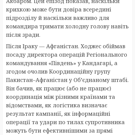
Акбаром. Цей епізод показав, наскільки
крихкою може бути довіра всередині
підрозділу й наскільки важливо для
командира тримати холодну голову навіть
після зради.
Після Іраку — Афганістан. Ходжес обіймав
посаду директора операцій Регіонального
командування «Південь» у Кандагарі, а
згодом очолив Координаційну групу
Пакистан–Афганістан у Об’єднаному штабі.
Він бачив, як працює (або не працює)
координація між різними країнами та
відомствами, як логістика визначає
результат кампанії, як інформаційні
операції та удари по тилах супротивника
можуть бути ефективнішими за прямі