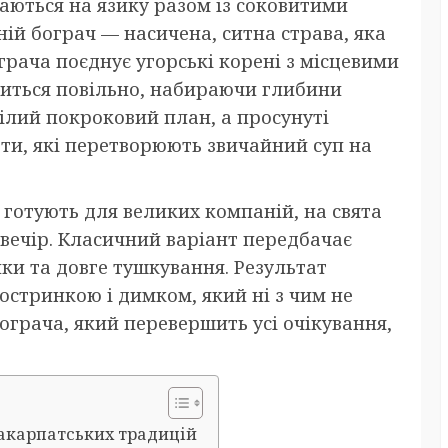
даються на язику разом із соковитими
ній бограч — насичена, ситна страва, яка
грача поєднує угорські корені з місцевими
ариться повільно, набираючи глибини
мілий покроковий план, а просунуті
ети, які перетворюють звичайний суп на
 готують для великих компаній, на свята
 вечір. Класичний варіант передбачає
ики та довге тушкування. Результат
остринкою і димком, який ні з чим не
грача, який перевершить усі очікування,
 закарпатських традицій