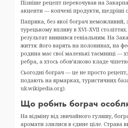
Пізніше рецепт перекочував на Закарпат
акценти — копчені продукти, щедріші о
Паприка, без якої бограч неможливий, з
турецькому впливу в XVI–XVII століттях
результат виявився геніальним. На Зак
життя: його варять на полонинах, на фе
родина має свої маленькі таємниці — х
ребра, а хтось обов’язково кладе чіпетк
Сьогодні бограч — це не просто рецепт,
подають на ярмарках, туристичних база
uk.wikipedia.org).
Що робить бограч особл
На відміну від звичайного гуляшу, богра
аромати злилися в єдине ціле. Страва в