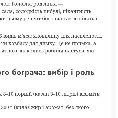
чок. Головна родзинка —
сала, солодкість цибулі, пікантність
яки цьому рецепт бограча так люблять і
 видів м’яса: яловичину для насиченості,
 чи ковбасу для димку. Це не примха, а
ситною, як колись робили пастухи, які
го бограча: вибір і роль
8–10 порцій (казан 8–10 літрів) візьміть:
00 г (видає жир і аромат, без якого