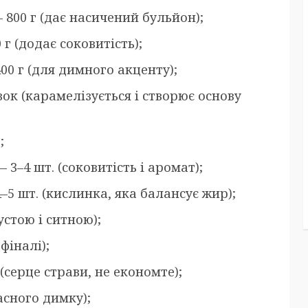
800 г (дає насичений бульйон);
г (додає соковитість);
00 г (для димного акценту);
ок (карамелізується і створює основу
;
3–4 шт. (соковитість і аромат);
–5 шт. (кислинка, яка балансує жир);
устою і ситною);
фіналі);
(серце страви, не економте);
асного димку);