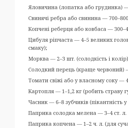
Яловичина (лопатка або грудинка) — 
Свинячі ребра або свинина — 700–800 
Копчені реберця або ковбаса — 300–4
Цибуля ріпчаста — 4–5 великих голов
смаку);
Морква — 2–3 шт. (солодкість і колір)
Солодкий перець (краще червоний) — 
Томати свіжі або у власному соку — 4
Картопля — 1–1,2 кг (робить страву г
Часник — 6–8 зубчиків (пікантність у 
Паприка солодка мелена — 3–4 ст. л. 
Паприка копчена — 1–2 ч. л. (для суч