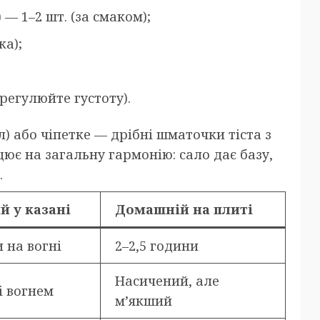
— 1–2 шт. (за смаком);
ка);
регулюйте густоту).
л) або чіпетке — дрібні шматочки тіста з
ює на загальну гармонію: сало дає базу,
.
й у казані
Домашній на плиті
 на вогні
2–2,5 години
Насичений, але
і вогнем
м’якший