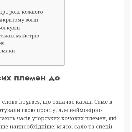
ір і роль кожного
ідкритому вогні
ої кухні
тських майстрів
ча
 смаки
ових племен до
 слова bogrács, що означає казан. Саме в
отували свою просту, але неймовірно
ягають часів угорських кочових племен, які
е найнеобхідніше: м’ясо, сало та спеції.