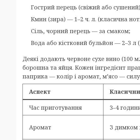
Гострий перець (свіжий або сушений) 
Кмин (зира) — 1–2 ч. л. (класична нот
Сіль, чорний перець — за смаком;
Вода або кістковий бульйон — 2–3 л (
Деякі додають червоне сухе вино (100 м
борошна та яйця. Кожен інгредієнт прац
паприка — колір і аромат, м’ясо — силу
Аспект
Класични
Час приготування
3–4 години
Аромат
З димком 