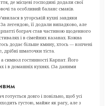
тя, де місцеві господині додали свої
вочі та особливий баланс смаків.
’явилася в угорській кухні завдяки
. За легендою, її додали випадково, але
арпатті бограч став частиною щоденного
стивалях і в сімейних казанах. Кожна
тось додає більше кмину, хтось — копчені
е, дрібні шматочки тіста.
 а символ гостинності Карпат. Його
х і в домашніх кухнях. (За даними
ивим
ч готується довго і повільно, щоб усі
иходить густою, майже як рагу, але з