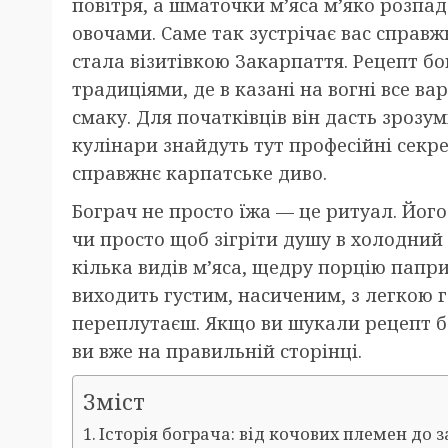
повітря, а шматочки м’яса м’яко розпа
овочами. Саме так зустрічає вас справж
стала візитівкою Закарпаття. Рецепт бо
традиціями, де в казані на вогні все в
смаку. Для початківців він дасть зрозу
кулінари знайдуть тут професійні секр
справжнє карпатське диво.
Бограч не просто їжа — це ритуал. Його
чи просто щоб зігріти душу в холодний
кілька видів м’яса, щедру порцію папр
виходить густим, насиченим, з легкою г
переплутаєш. Якщо ви шукали рецепт бо
ви вже на правильній сторінці.
Зміст
Історія бограча: від кочових племен до