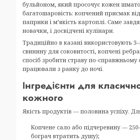
бульйоном, який просочує кожен шмато
багатошаровість: копчений присмак від 
паприки і м’якість картоплі. Саме завд
новачки, і досвідчені кулінари.
Традиційно в казані використовують 3–5
свинину для соковитості, копчені ребра
спосіб зробити страву по-справжньому 
працювали з ранку до ночі.
Інгредієнти для класично
кожного
Якість продуктів — половина успіху. Для 
Копчене сало або підчеревину — 250–3
бограч втратить душу);