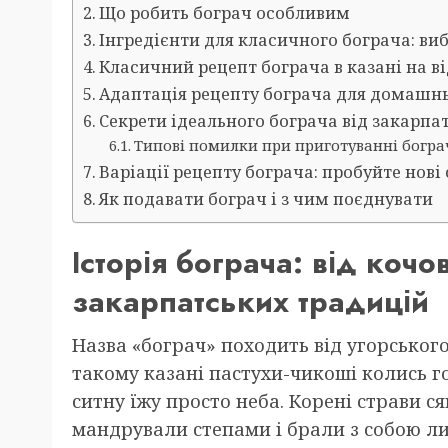
Що робить бограч особливим
Інгредієнти для класичного бограча: виб
Класичний рецепт бограча в казані на в
Адаптація рецепту бограча для домашнь
Секрети ідеального бограча від закарпа
Типові помилки при приготуванні богра
Варіації рецепту бограча: пробуйте нові
Як подавати бограч і з чим поєднувати
Історія бограча: від коч
закарпатських традицій
Назва «бограч» походить від угорського
такому казані пастухи-чикоші колись г
ситну їжу просто неба. Корені страви с
мандрували степами і брали з собою лиш