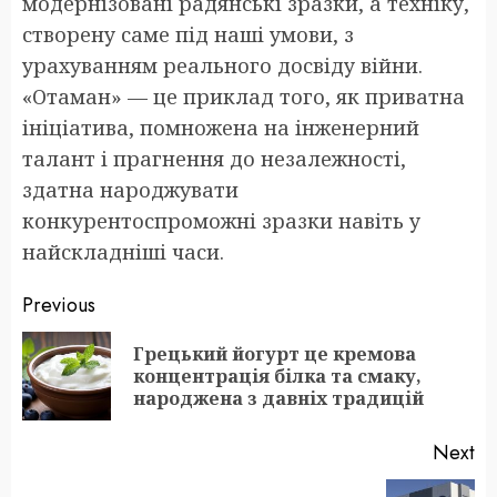
модернізовані радянські зразки, а техніку,
створену саме під наші умови, з
урахуванням реального досвіду війни.
«Отаман» — це приклад того, як приватна
ініціатива, помножена на інженерний
талант і прагнення до незалежності,
здатна народжувати
конкурентоспроможні зразки навіть у
найскладніші часи.
Post
Previous
navigation
Грецький йогурт це кремова
Pr
концентрація білка та смаку,
po
народжена з давніх традицій
Next