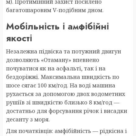
м). Протимінний захист посилено
багатошаровим V-подібним дном.
Мобільність і амфібійні
якості
Незалежна підвіска та потужний двигун
дозволяють «Отаману» впевнено
почуватися як на асфальті, так і на
бездоріжжі. Максимальна швидкість по
шосе сягає 100 км/год. На воді машина
рухається за допомогою двох водометних
рушіїв зі швидкістю близько 8 км/год —
достатньо для форсування річок і висадки
десанту з моря.
Для початківців: амфібійність — рідкісна і