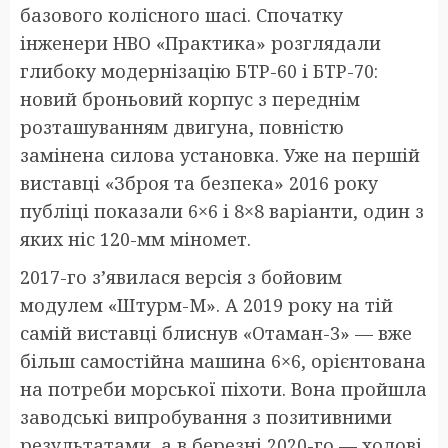
базового колісного шасі. Спочатку
інженери НВО «Практика» розглядали
глибоку модернізацію БТР-60 і БТР-70:
новий броньовий корпус з переднім
розташуванням двигуна, повністю
замінена силова установка. Уже на першій
виставці «Зброя та безпека» 2016 року
публіці показали 6×6 і 8×8 варіанти, один з
яких ніс 120-мм міномет.
2017-го з’явилася версія з бойовим
модулем «Штурм-М». А 2019 року на тій
самій виставці блиснув «Отаман-3» — вже
більш самостійна машина 6×6, орієнтована
на потреби морської піхоти. Вона пройшла
заводські випробування з позитивними
результатами, а в березні 2020-го — ходові