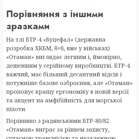
Порівняння з іншими
зразками
На тлі БТР-4 «Буцефал» (державна
розробка ХКБМ, 8×8, вже у військах)
«Отаман» виглядає легшим і, ймовірно,
дешевшим у серійному виробництві. БТР-4
важчий, має більший десантний відсік і
потужніше базове озброєння, але «Отаман»
пропонує кращу ергономіку в новій версії
та акцент на амфібійність для морської
піхоти.
Порівняно з радянськими БТР-80/82
«Отаман» виграє за рівнем захисту,
сучасною трансмісією та незалежною