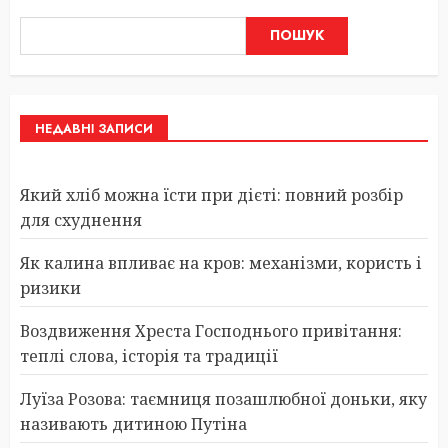
ПОШУК
НЕДАВНІ ЗАПИСИ
Який хліб можна їсти при дієті: повний розбір
для схуднення
Як калина впливає на кров: механізми, користь і
ризики
Воздвиження Хреста Господнього привітання:
теплі слова, історія та традиції
Луїза Розова: таємниця позашлюбної доньки, яку
називають дитиною Путіна