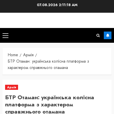
Skip
07.08.2026
2:11:19 AM
to
content
Primary
Menu
Home
Армія
БТР Отаман: українська колісна платформа з
характером справжнього отамана
Армія
БТР Отаман: українська колісна
платформа з характером
справжнього отамана