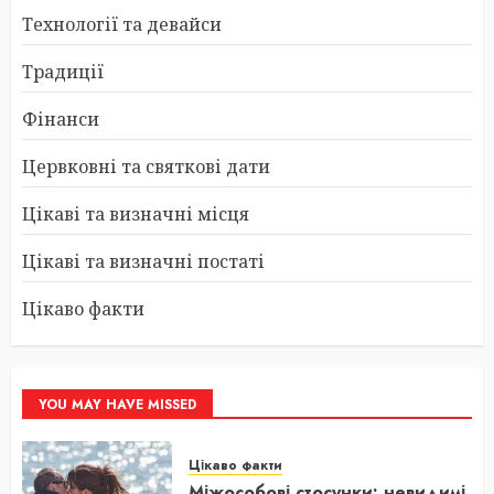
Технології та девайси
Традиції
Фінанси
Цервковні та святкові дати
Цікаві та визначні місця
Цікаві та визначні постаті
Цікаво факти
YOU MAY HAVE MISSED
Цікаво факти
Міжособові стосунки: невидимі