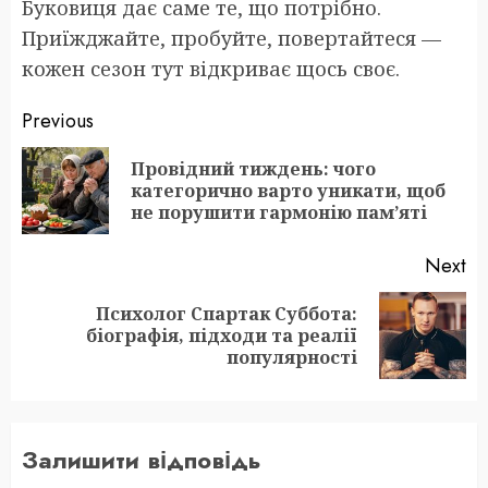
Буковиця дає саме те, що потрібно.
Приїжджайте, пробуйте, повертайтеся —
кожен сезон тут відкриває щось своє.
Post
Previous
navigation
Провідний тиждень: чого
Pr
категорично варто уникати, щоб
po
не порушити гармонію пам’яті
Next
Психолог Спартак Суббота:
Next
біографія, підходи та реалії
post:
популярності
Залишити відповідь