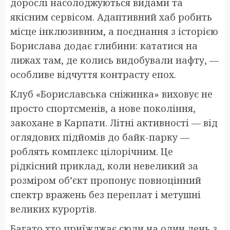
дорослі насолоджуються видами та
якісним сервісом. Адаптивний хаб робить
місце інклюзивним, а поєднання з історією
Борислава додає глибини: кататися на
лижах там, де колись видобували нафту, —
особливе відчуття контрасту епох.
Клуб «Бориславська сніжинка» виховує не
просто спортсменів, а нове покоління,
закохане в Карпати. Літні активності — від
оглядових підйомів до байк-парку —
роблять комплекс цілорічним. Це
рідкісний приклад, коли невеликий за
розміром об’єкт пропонує повноцінний
спектр вражень без переплат і метушні
великих курортів.
Багато хто приїжджає сюди на один день з