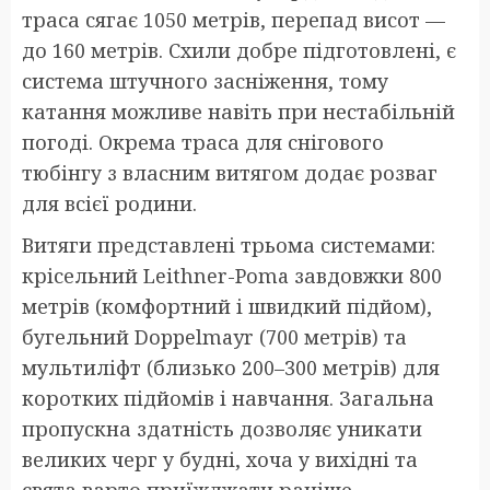
траса сягає 1050 метрів, перепад висот —
до 160 метрів. Схили добре підготовлені, є
система штучного засніження, тому
катання можливе навіть при нестабільній
погоді. Окрема траса для снігового
тюбінгу з власним витягом додає розваг
для всієї родини.
Витяги представлені трьома системами:
крісельний Leithner-Poma завдовжки 800
метрів (комфортний і швидкий підйом),
бугельний Doppelmayr (700 метрів) та
мультиліфт (близько 200–300 метрів) для
коротких підйомів і навчання. Загальна
пропускна здатність дозволяє уникати
великих черг у будні, хоча у вихідні та
свята варто приїжджати раніше.