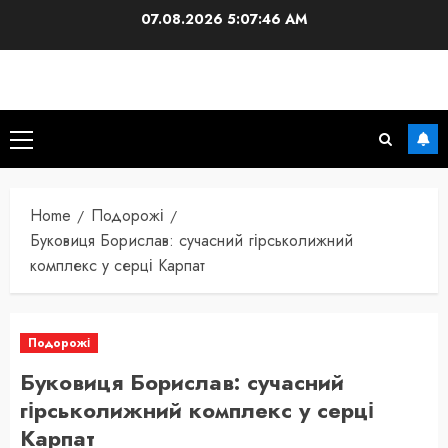
Skip
07.08.2026
5:07:47 AM
to
content
Primary
Menu
Home
Подорожі
Буковиця Борислав: сучасний гірськолижний
комплекс у серці Карпат
Подорожі
Буковиця Борислав: сучасний
гірськолижний комплекс у серці
Карпат