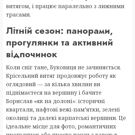
витягом, і працює паралельно з лижними
трасами.
Літній сезон: панорами,
прогулянки та активний
відпочинок
Коли сніг тане, Буковиця не зачиняється.
Крісельний витяг продовжує роботу як
оглядовий — за кілька хвилин ви
піднімаєтеся на вершину і бачите
Борислав «як на долоні»: історичні
квартали, нафтові вежі-пам’ятки, зелені
околиці та далекі карпатські вершини. Це
ідеальне місце для фото, романтичних
прогулянок або просто паузи з кавою в