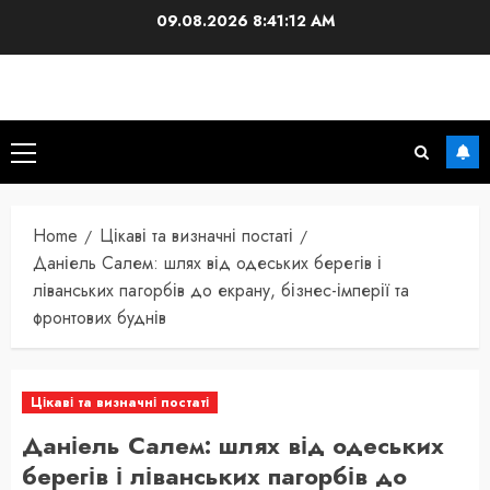
Skip
09.08.2026
8:41:13 AM
to
content
Primary
Menu
Home
Цікаві та визначні постаті
Даніель Салем: шлях від одеських берегів і
ліванських пагорбів до екрану, бізнес-імперії та
фронтових буднів
Цікаві та визначні постаті
Даніель Салем: шлях від одеських
берегів і ліванських пагорбів до