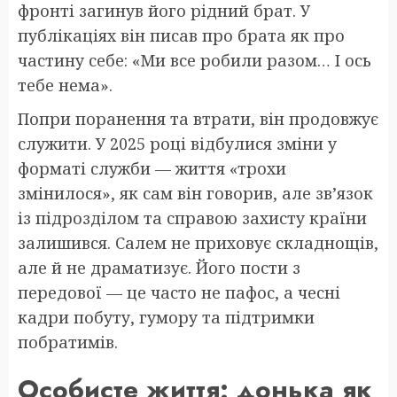
фронті загинув його рідний брат. У
публікаціях він писав про брата як про
частину себе: «Ми все робили разом… І ось
тебе нема».
Попри поранення та втрати, він продовжує
служити. У 2025 році відбулися зміни у
форматі служби — життя «трохи
змінилося», як сам він говорив, але зв’язок
із підрозділом та справою захисту країни
залишився. Салем не приховує складнощів,
але й не драматизує. Його пости з
передової — це часто не пафос, а чесні
кадри побуту, гумору та підтримки
побратимів.
Особисте життя: донька як