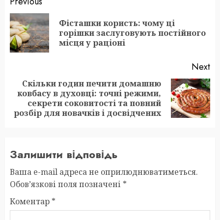
Post
Previous
navigation
Фісташки користь: чому ці
Pr
горішки заслуговують постійного
po
місця у раціоні
Next
Скільки годин печити домашню
ковбасу в духовці: точні режими,
Next
секрети соковитості та повний
post:
розбір для новачків і досвідчених
Залишити відповідь
Ваша e-mail адреса не оприлюднюватиметься.
Обов’язкові поля позначені
*
Коментар
*