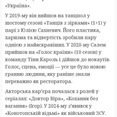
«Україна».
У 2019-му він вийшов на танцпол у
шостому сезоні «Танців з зірками» (1+1) у
парі з Юлією Сахневич. Його пластика,
харизма та відвертість зробили пару
однією з найяскравіших. У 2020-му Салем
прийшов на «Голос країни» (10 сезон) у
команду Тіни Кароль і дійшов до нокаутів.
Голос, сцена, емоції — усе це було новою
гранню людини, яку раніше знали
переважно як ресторатора.
Акторська кар’єра почалася з ролей у
серіалах: «Доктор Віра», «Кохання без
вагання» (Ігор). У 2024-му з’явився у
«Конотопській відьмі» як військовий ЗСУ.