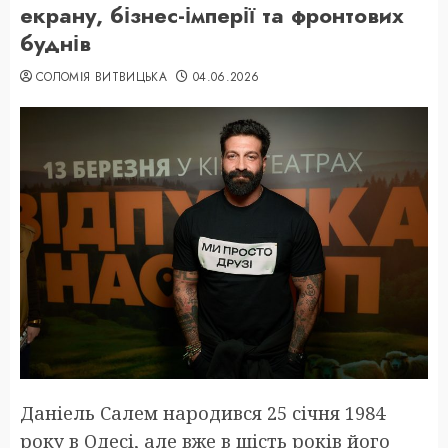
екрану, бізнес-імперії та фронтових
буднів
СОЛОМІЯ ВИТВИЦЬКА
04.06.2026
Даніель Салем народився 25 січня 1984
року в Одесі, але вже в шість років його