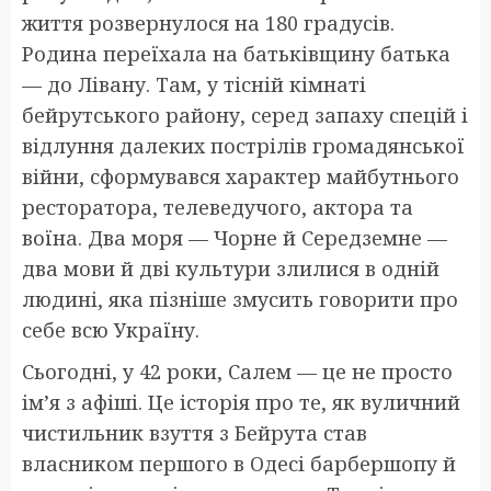
життя розвернулося на 180 градусів.
Родина переїхала на батьківщину батька
— до Лівану. Там, у тісній кімнаті
бейрутського району, серед запаху спецій і
відлуння далеких пострілів громадянської
війни, сформувався характер майбутнього
ресторатора, телеведучого, актора та
воїна. Два моря — Чорне й Середземне —
два мови й дві культури злилися в одній
людині, яка пізніше змусить говорити про
себе всю Україну.
Сьогодні, у 42 роки, Салем — це не просто
ім’я з афіші. Це історія про те, як вуличний
чистильник взуття з Бейрута став
власником першого в Одесі барбершопу й