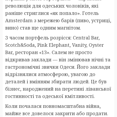
революція для одеських чоловіків, які
раніше стриглися «як попало». Готель
Amsterdam з мережею барів (пиво, устриці,
вино) став ще одним магнітом.
З часом портфель розрісся: Central Bar,
Scotch&Soda, Pink Elephant, Vanity, Oyster
Bar, ресторан «13». Салем не просто
відкривав заклади — він змінював нічні та
гастрономічні звички Одеси. Його заклади
відрізнялися атмосферою, увагою до
деталей і вмінням збирати людей. Це був
бізнес, народжений на перетині ліванської
гостинності та одеської кмітливості.
Коли почалася повномасштабна війна,
майже все довелося закрити або продати.