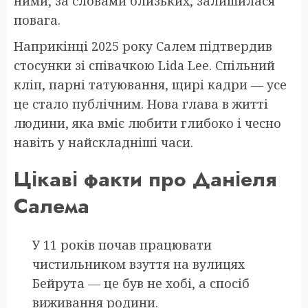
ними, за словами близьких, залишилася
повага.
Наприкінці 2025 року Салем підтвердив
стосунки зі співачкою Lida Lee. Спільний
кліп, парні татуювання, щирі кадри — усе
це стало публічним. Нова глава в житті
людини, яка вміє любити глибоко і чесно
навіть у найскладніші часи.
Цікаві факти про Даніеля
Салема
У 11 років почав працювати
чистильником взуття на вулицях
Бейрута — це був не хобі, а спосіб
виживання родини.