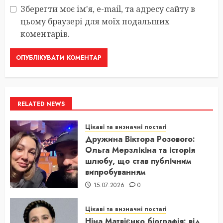
Зберегти моє ім'я, e-mail, та адресу сайту в
цьому браузері для моїх подальших
коментарів.
RELATED NEWS
Цікаві та визначні постаті
Дружина Віктора Розового:
Ольга Мерзлікіна та історія
шлюбу, що став публічним
випробуванням
15.07.2026
0
Цікаві та визначні постаті
Ніна Матвієнко біографія: від