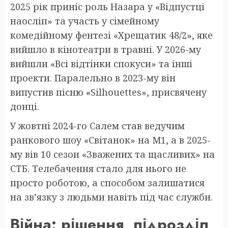
2025 рік приніс роль Назара у «Відпустці
наосліп» та участь у сімейному
комедійному фентезі «Хрещатик 48/2», яке
вийшло в кінотеатри в травні. У 2026-му
вийшли «Всі відтінки спокуси» та інші
проекти. Паралельно в 2023-му він
випустив пісню «Silhouettes», присвячену
донці.
У жовтні 2024-го Салем став ведучим
ранкового шоу «Світанок» на M1, а в 2025-
му вів 10 сезон «Зважених та щасливих» на
СТБ. Телебачення стало для нього не
просто роботою, а способом залишатися
на зв’язку з людьми навіть під час служби.
Війна: рішення, підрозділ