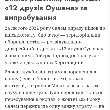
«12 друзів Оушена» та
випробування
24 лютого 2022 року Салем одразу пішов до
військкомату. Спочатку — територіальна
оборона, потім — розвідувально-
диверсійний підрозділ «12 друзів Оушена»
з позивним «Сойєр». Підрозділ брав участь
у боях за деокупацію Херсонщини.
За час служби він отримав поранення в
спину (куля в бронежилет), кілька
контузій, зокрема в Миколаєві з втратою
слуху на ліве вухо. Були переломи, тривалі
перебування в окопах. У жовтні 2024 року
Салем пережив ще одну важку втрату — на