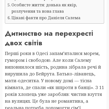
Особисте життя: донька як якір,
розлучення та нова глава
Цікаві факти про Даніеля Салема
Дитинство на перехресті
двох світів
Перші роки в Одесі запам’яталися морем,
гумором і свободою. Але коли Салему
виповнилося шість, родина зібрала речі й
вирушила до Бейрута. Батько-ліванець,
мати-одеситка. У новому домі — тісна
кімната, де спали «як шпроти в банці». З 11
років хлопець уже заробляв: чистив взуття
на вулицях. Це була не романтика, а
реальна потреба допомогти сім’ї.