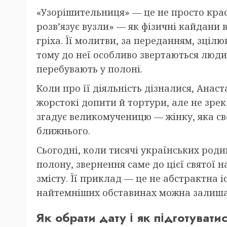
«Узорішительниця» — це не просто крас
розв’язує вузли» — як фізичні кайдани в’
гріха. Її молитви, за переданням, зцілю
тому до неї особливо звертаються люди,
перебувають у полоні.
Коли про її діяльність дізналися, Анас
жорстокі допити й тортури, але не зрекл
згадує великомученицю — жінку, яка св
ближнього.
Сьогодні, коли тисячі українських роди
полону, звернення саме до цієї святої 
змісту. Її приклад — це не абстрактна іс
найтемніших обставинах можна залишат
Як обрати дату і як підготувати