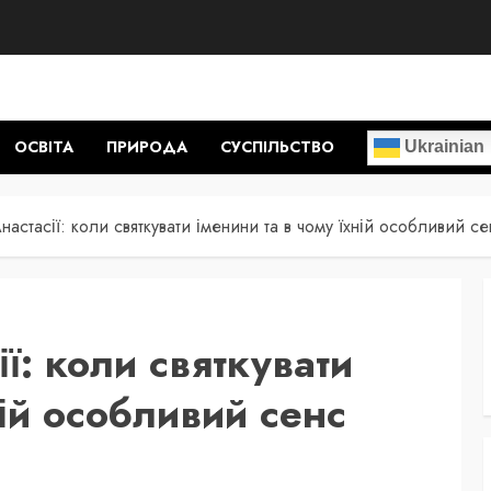
ОСВІТА
ПРИРОДА
СУСПІЛЬСТВО
Ukrainian
астасії: коли святкувати іменини та в чому їхній особливий се
ї: коли святкувати
ній особливий сенс