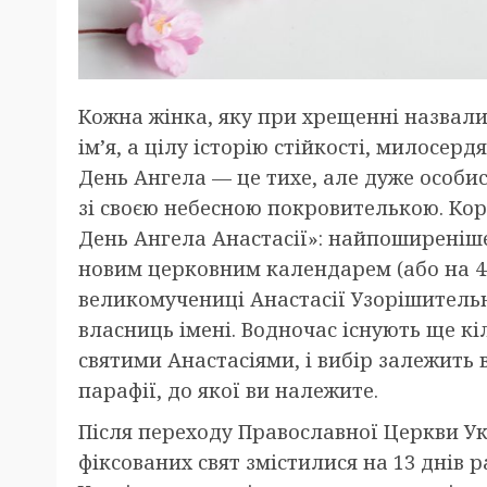
Кожна жінка, яку при хрещенні назвали
ім’я, а цілу історію стійкості, милосерд
День Ангела — це тихе, але дуже особис
зі своєю небесною покровителькою. Кор
День Ангела Анастасії»: найпоширеніш
новим церковним календарем (або на 4 
великомучениці Анастасії Узорішительн
власниць імені. Водночас існують ще кі
святими Анастасіями, і вибір залежить 
парафії, до якої ви належите.
Після переходу Православної Церкви Ук
фіксованих свят змістилися на 13 днів 