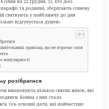
січня на 22 грудня. Ті, хто досі
 парафії та родини), зберігають січневу
сій святкують у найближчу до дня
ільше відгукується душею.
ібратися
ішительниці: приклад, що не втрачає сили
вята
ає популярності
ї
ому розібратися
ем вшановують кількох святих жінок, які
 подвиги. Кожна з них стала
м’я. Ось основні дати, які найчастіше