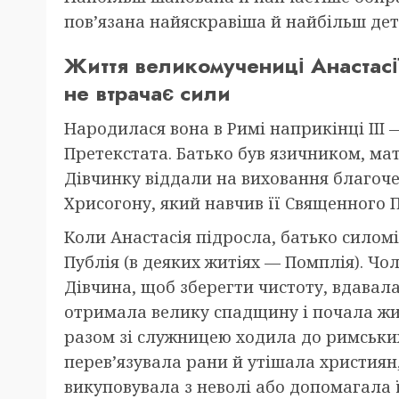
пов’язана найяскравіша й найбільш дет
Життя великомучениці Анастасі
не втрачає сили
Народилася вона в Римі наприкінці III 
Претекстата. Батько був язичником, м
Дівчинку віддали на виховання благоч
Хрисогону, який навчив її Священного П
Коли Анастасія підросла, батько силомі
Публія (в деяких житіях — Помплія). Чо
Дівчина, щоб зберегти чистоту, вдавала
отримала велику спадщину і почала жит
разом зі служницею ходила до римських
перев’язувала рани й утішала християн,
викуповувала з неволі або допомагала 