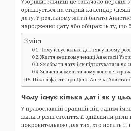
Узорішительниці це означало перехід з 4 
орієнтується на старий календар (деякі
дату. У реальному житті багато Анаста
народження дату або обирають ту, що б
Зміст
Чому існує кілька дат і як у цьому роз
Життя великомучениці Анастасії Узор
Як обрати дату і як підготуватися до с
Значення імені та чому воно не втрач
Цікаві факти про День Ангела Анастасі
Чому існує кілька дат і як у ць
У православній традиції під одним імен
жили в різні століття й здійснили різні
покровителькою для тих, хто носить її і