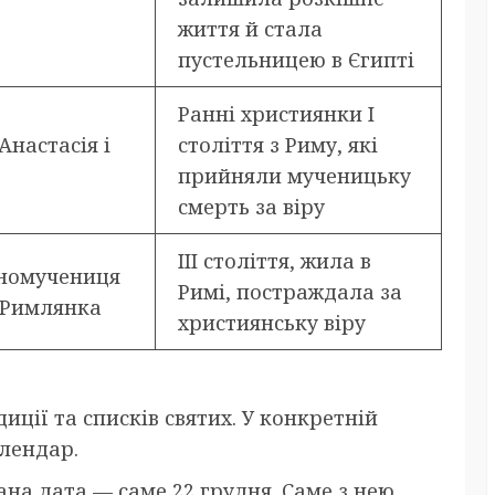
життя й стала
пустельницею в Єгипті
Ранні християнки I
Анастасія і
століття з Риму, які
прийняли мученицьку
смерть за віру
III століття, жила в
номучениця
Римі, постраждала за
 Римлянка
християнську віру
иції та списків святих. У конкретній
лендар.
на дата — саме 22 грудня. Саме з нею