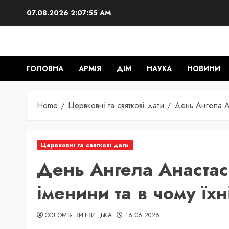
Skip
07.08.2026
2:07:56 AM
to
content
ГОЛОВНА
АРМІЯ
ДІМ
НАУКА
НОВИНИ
Home
Цервковні та святкові дати
День Ангела Ан
Цервковні та святкові дати
День Ангела Анастасі
іменини та в чому їх
СОЛОМІЯ ВИТВИЦЬКА
16.06.2026