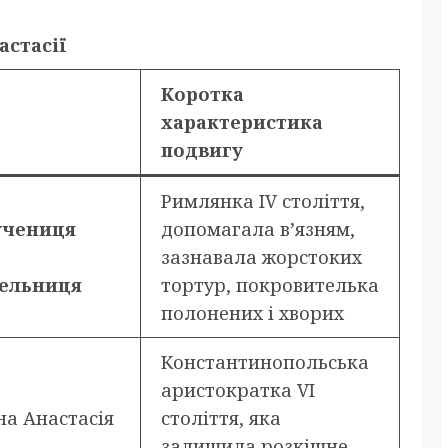
астасії
Коротка
характеристика
подвигу
Римлянка IV століття,
учениця
допомагала в’язням,
зазнавала жорстоких
ельниця
тортур, покровителька
полонених і хворих
Константинопольська
аристократка VI
а Анастасія
століття, яка
залишила розкішне