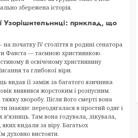
ально збережена історія.
ї Узорішительниці: приклад, що
— на початку IV століття в родині сенатора
ати Фавста — таємною християнкою.
естивому й освіченому християнину
исання та глибокої віри.
ць видав її заміж за багатого язичника
ловік виявився жорстоким і розпусним.
 тяжку хворобу. Після його смерті вона
и інакше: переодягалася в простий одяг і
 в’язниць. Там вона годувала, лікувала,
 яких кидали за віру. Багатьох
їм духовно вистояти.