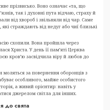
иве прізвисько. Воно означає «та, що
язнів, так і духовні пута відчаю, страху й
вали від хвороб і звільняли від чар. Саме
 які страждають від недуг або чиї близькі
тасію схопили. Вона пройшла через
ася Христа. У день її пам’яті Церква
оєю кров’ю засвідчила віру й любов до
н моляться за повернення оборонців з
набуває особливого, майже особистого
торія, а живий орієнтир: навіть у
ися джерелом світла для інших.
ся до свята