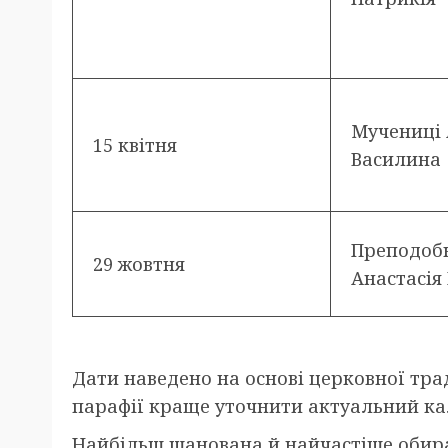
Мучениці 
15 квітня
Василина
Преподоб
29 жовтня
Анастасія
Дати наведено на основі церковної трад
парафії краще уточнити актуальний ка
Найбільш шанована й найчастіше обира