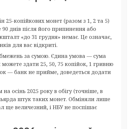
н 25-копійкових монет (разом з 1, 2 та 5)
е 90 днів після його припинення або
кшталт «до 31 грудня» немає. Це означає,
нків для вас відкриті.
обмежень за сумою. Єдина умова — сума
можете здати 25, 50, 75 копійок, 1 гривню
йок — банк не прийме, доведеться додати
на осінь 2025 року в обігу (точніше, в
льярда штук таких монет. Обміняли лише
ал ще величезний, і НБУ не поспішає