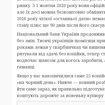
ринку. З 1 жовтня 2020 року вони офіці
але їх досі можна безкоштовно обмінят
2026 року чіткої «останньої дати» нема
стану плюс ще 90 днів після його скасув
Національний банк України продовжив ц
без змін. Тисячі українців щомісяця пр
роками лежав у скарбничках чи кишенях
рятували від здачі без копійки, тепер с
водночас шансом для когось заробити, а
гаманці.
Якщо у вас накопичилися саме 25 копій
«на чорний день». Нижче — повний розб
йти саме зараз, як правильно підготув
коштують дорожче за новеньку купюру в