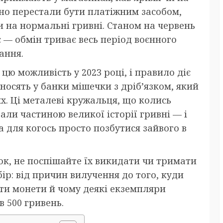
йно перестали бути платіжним засобом,
и на нормальні гривні. Станом на червень
є — обмін триває весь період воєнного
ання.
ю можливість у 2023 році, і правило діє
иносять у банки мішечки з дріб’язком, який
. Ці металеві кружальця, що колись
тали частиною великої історії гривні — і
 для когось просто позбутися зайвого в
ок, не поспішайте їх викидати чи тримати
ір: від причин вилучення до того, куди
ати монети й чому деякі екземпляри
 500 гривень.