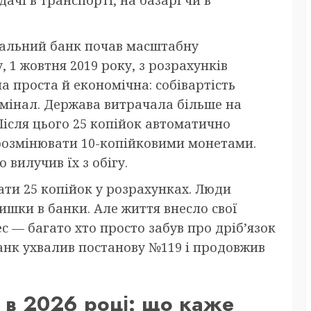
ачі в транспорті, на базарі чи в
ональний банк почав масштабну
, 1 жовтня 2019 року, з розрахунків
ла проста й економічна: собівартість
омінал. Держава витрачала більше на
Після цього 25 копійок автоматично
 розмінювати 10-копійковими монетами.
о вилучив їх з обігу.
ти 25 копійок у розрахунках. Люди
ишки в банки. Але життя внесло свої
ес — багато хто просто забув про дріб’язок
банк ухвалив постанову №119 і продовжив
у в 2026 році: що каже