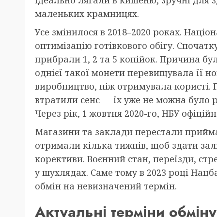
ідеально лягали в кишеню, зручні для зд
маленьких крамницях.
Усе змінилося в 2018–2020 роках. Наці
оптимізацію готівкового обігу. Спочатку
прибрали 1, 2 та 5 копійок. Причина бу
однієї такої монети перевищувала її н
виробництво, ніж отримувала користі. 
втратили сенс — їх уже не можна було
Через рік, 1 жовтня 2020-го, НБУ офіційн
Магазини та заклади перестали прийма
отримали кілька тижнів, щоб здати зал
корективи. Воєнний стан, переїзди, стр
у шухлядах. Саме тому в 2023 році Нац
обмін на невизначений термін.
Актуальні терміни обмін