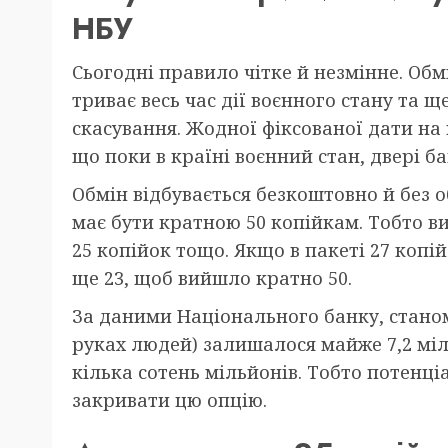
НБУ
Сьогодні правило чітке й незмінне. Обмі
триває весь час дії воєнного стану та щ
скасування. Жодної фіксованої дати на 
що поки в країні воєнний стан, двері ба
Обмін відбувається безкоштовно й без 
має бути кратною 50 копійкам. Тобто ви 
25 копійок тощо. Якщо в пакеті 27 копі
ще 23, щоб вийшло кратно 50.
За даними Національного банку, станом 
руках людей) залишалося майже 7,2 мі
кілька сотень мільйонів. Тобто потенці
закривати цю опцію.