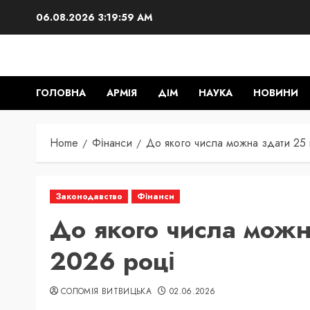
Skip
06.08.2026
3:20:00 AM
to
content
ГОЛОВНА
АРМІЯ
ДІМ
НАУКА
НОВИНИ
Home
Фінанси
До якого числа можна здати 25 
Законодавство
Фінанси
До якого числа можн
2026 році
СОЛОМІЯ ВИТВИЦЬКА
02.06.2026