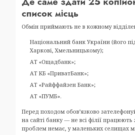
Де саме здати 25 копійо
список місць
Обмін приймають не в кожному відділен
Національний банк України (його підр
Харкові, Хмельницькому);
АТ «Ощадбанк»;
АТ КБ «ПриватБанк»;
АТ «Райффайзен Банк»;
АТ «ПУМБ».
Перед походом обов’язково зателефонуй
на сайті банку — не всі філії працюють 
проблем немає, у маленьких селищах м