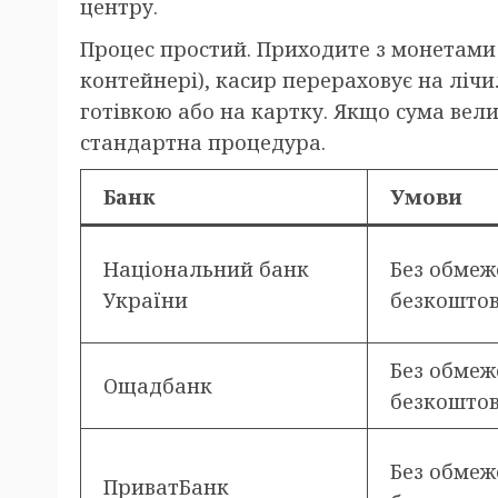
центру.
Процес простий. Приходите з монетами
контейнері), касир перераховує на лічил
готівкою або на картку. Якщо сума вел
стандартна процедура.
Банк
Умови
Національний банк
Без обмеж
України
безкошто
Без обмеж
Ощадбанк
безкошто
Без обмеж
ПриватБанк