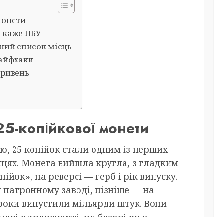
 монети
о каже НБУ
овний список місць
лайфхаки
гривень
 25-копійкової монети
ю, 25 копійок стали одним із перших
нцях. Монета вийшла кругла, з гладким
пійок», на реверсі — герб і рік випуску.
 патронному заводі, пізніше — на
роки випустили мільярди штук. Вони