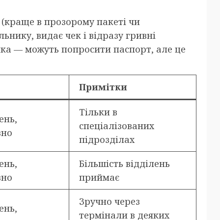
 (краще в прозорому пакеті чи
ьнику, видає чек і відразу гривні
ика — можуть попросити паспорт, але це
Примітки
Тільки в
ень,
спеціалізованих
вно
підрозділах
ень,
Більшість відділень
вно
приймає
Зручно через
ень,
термінали в деяких