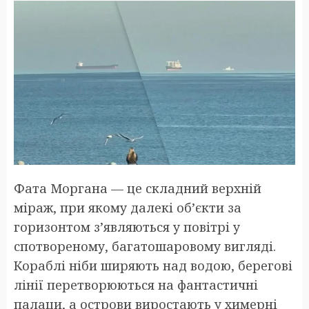
Фата Моргана — це складний верхній
міраж, при якому далекі об’єкти за
горизонтом з’являються у повітрі у
спотвореному, багатошаровому вигляді.
Кораблі ніби ширяють над водою, берегові
лінії перетворюються на фантастичні
палаци, а острови виростають у химерні