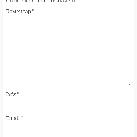
Обов’язкові поля позначені
*
Коментар
*
Ім'я
*
Email
*