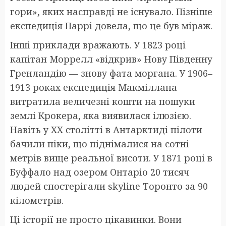
гори», яких насправді не існувало. Пізніше
експедиція Паррі довела, що це був міраж.
Інші приклади вражають. У 1823 році
капітан Моррелл «відкрив» Нову Південну
Гренландію — знову фата моргана. У 1906–
1913 роках експедиція Макміллана
витратила величезні кошти на пошуки
землі Крокера, яка виявилася ілюзією.
Навіть у XX столітті в Антарктиді пілоти
бачили піки, що піднімалися на сотні
метрів вище реальної висоти. У 1871 році в
Буффало над озером Онтаріо 20 тисяч
людей спостерігали skyline Торонто за 90
кілометрів.
Ці історії не просто цікавинки. Вони