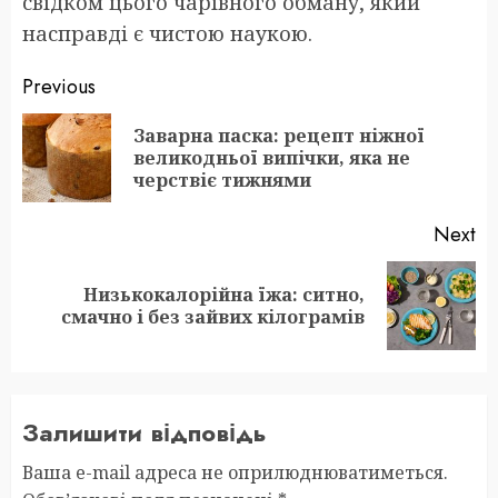
свідком цього чарівного обману, який
насправді є чистою наукою.
Post
Previous
navigation
Заварна паска: рецепт ніжної
Pr
великодньої випічки, яка не
po
черствіє тижнями
Next
Низькокалорійна їжа: ситно,
Next
смачно і без зайвих кілограмів
post:
Залишити відповідь
Ваша e-mail адреса не оприлюднюватиметься.