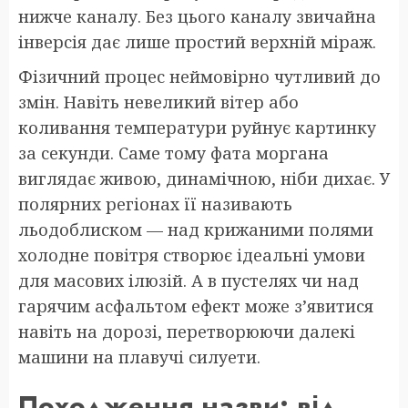
нижче каналу. Без цього каналу звичайна
інверсія дає лише простий верхній міраж.
Фізичний процес неймовірно чутливий до
змін. Навіть невеликий вітер або
коливання температури руйнує картинку
за секунди. Саме тому фата моргана
виглядає живою, динамічною, ніби дихає. У
полярних регіонах її називають
льодоблиском — над крижаними полями
холодне повітря створює ідеальні умови
для масових ілюзій. А в пустелях чи над
гарячим асфальтом ефект може з’явитися
навіть на дорозі, перетворюючи далекі
машини на плавучі силуети.
Походження назви: від