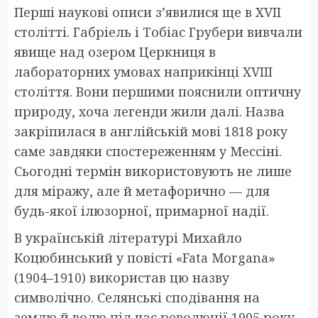
Перші наукові описи з’явилися ще в XVII
столітті. Габріель і Тобіас Грубери вивчали
явище над озером Церкниця в
лабораторних умовах наприкінці XVIII
століття. Вони першими пояснили оптичну
природу, хоча легенди жили далі. Назва
закріпилася в англійській мові 1818 року
саме завдяки спостереженням у Мессіні.
Сьогодні термін використовують не лише
для міражу, але й метафорично — для
будь-якої ілюзорної, примарної надії.
В українській літературі Михайло
Коцюбинський у повісті «Fata Morgana»
(1904–1910) використав цю назву
символічно. Селянські сподівання на
землю й волю під час революції 1905 року