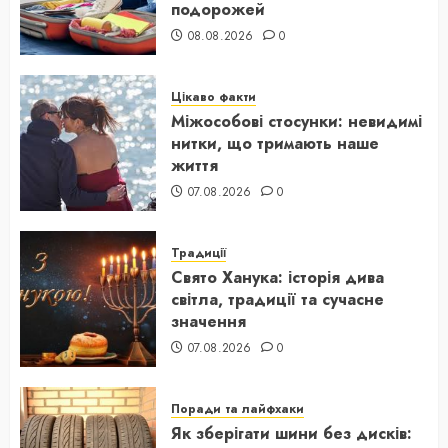
подорожей
08.08.2026
0
Цікаво факти
Міжособові стосунки: невидимі
нитки, що тримають наше
життя
07.08.2026
0
Традиції
Свято Ханука: історія дива
світла, традиції та сучасне
значення
07.08.2026
0
Поради та лайфхаки
Як зберігати шини без дисків: