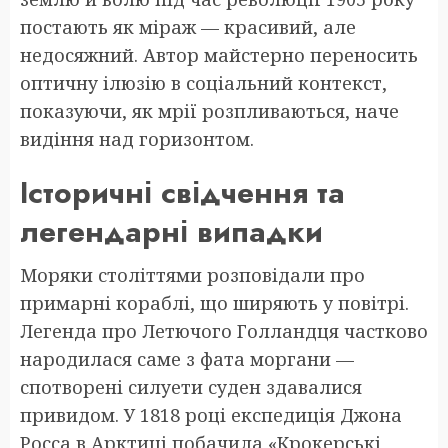
постають як міраж — красивий, але
недосяжний. Автор майстерно переносить
оптичну ілюзію в соціальний контекст,
показуючи, як мрії розпливаються, наче
видіння над горизонтом.
Історичні свідчення та
легендарні випадки
Моряки століттями розповідали про
примарні кораблі, що ширяють у повітрі.
Легенда про Летючого Голландця частково
народилася саме з фата моргани —
спотворені силуети суден здавалися
привидом. У 1818 році експедиція Джона
Росса в Арктиці побачила «Крокерські