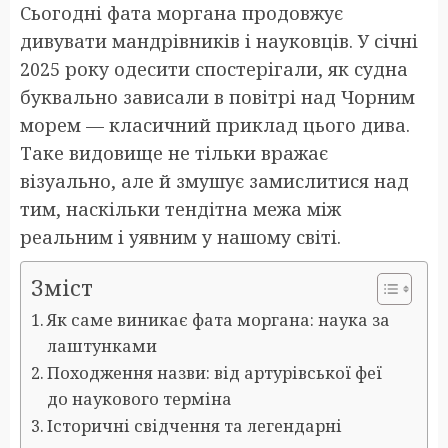
Сьогодні фата моргана продовжує
дивувати мандрівників і науковців. У січні
2025 року одесити спостерігали, як судна
буквально зависали в повітрі над Чорним
морем — класичний приклад цього дива.
Таке видовище не тільки вражає
візуально, але й змушує замислитися над
тим, наскільки тендітна межа між
реальним і уявним у нашому світі.
Зміст
Як саме виникає фата моргана: наука за
лаштунками
Походження назви: від артурівської феї
до наукового терміна
Історичні свідчення та легендарні