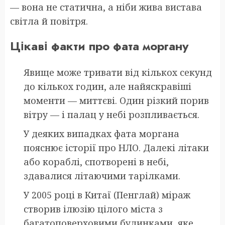
— вона не статична, а ніби жива вистава
світла й повітря.
Цікаві факти про фата моргану
Явище може тривати від кількох секунд
до кількох годин, але найяскравіші
моменти — миттєві. Один різкий порив
вітру — і палац у небі розпливається.
У деяких випадках фата моргана
пояснює історії про НЛО. Далекі літаки
або кораблі, спотворені в небі,
здавалися літаючими тарілками.
У 2005 році в Китаї (Пенглай) міраж
створив ілюзію цілого міста з
багатоповерховими будинками, яке