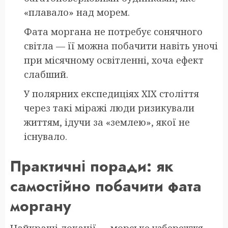
«плавало» над морем.
Фата моргана не потребує сонячного
світла — її можна побачити навіть уночі
при місячному освітленні, хоча ефект
слабший.
У полярних експедиціях XIX століття
через такі міражі люди ризикували
життям, ідучи за «землею», якої не
існувало.
Практичні поради: як
самостійно побачити фата
моргану
Найкращі локації — морське узбережжя,