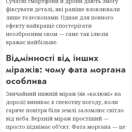
Сучасні смартфони й дрони дають змогу
фіксувати деталі, які раніше вловлювали
лише телескопами. Однак для повного
ефекту найкраще спостерігати
неозброєним оком — саме так ілюзія
вражає найбільше.
Відмінності від інших
міражів: чому фата моргана
особлива
Звичайний нижній міраж (як «калюжі» на
дорозі) виникає в спекотну погоду, коли
гаряче повітря біля землі заломлює світло
від неба. Верхній міраж простіший —
просто піднімає об’єкт. Фата моргана — це