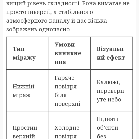
вищий рівень складності. Вона вимагає не
просто інверсії, а стабільного
атмосферного каналу й дає кілька
зображень одночасно.
Умови
Тип
Візуальн
виникне
міражу
ий ефект
ння
Гаряче
Калюжі,
Нижній
повітря
переверн
міраж
біля
уте небо
поверхні
Підняті
Простий
Холодне
об’єкти
верхній
повітря
без