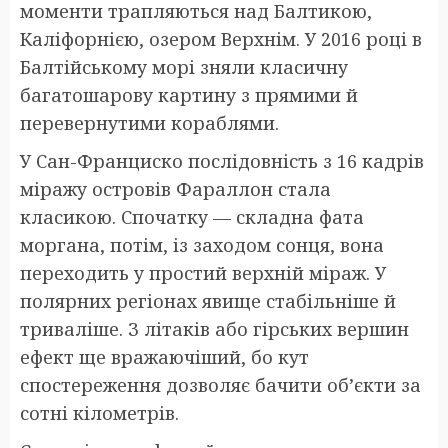
моменти трапляються над Балтикою,
Каліфорнією, озером Верхнім. У 2016 році в
Балтійському морі зняли класичну
багатошарову картину з прямими й
перевернутими кораблями.
У Сан-Франциско послідовність з 16 кадрів
міражу островів Фараллон стала
класикою. Спочатку — складна фата
моргана, потім, із заходом сонця, вона
переходить у простий верхній міраж. У
полярних регіонах явище стабільніше й
триваліше. З літаків або гірських вершин
ефект ще вражаючіший, бо кут
спостереження дозволяє бачити об’єкти за
сотні кілометрів.