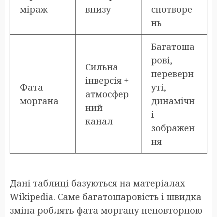
міраж
внизу
спотворе
нь
Багатоша
рові,
Сильна
переверн
інверсія +
Фата
уті,
атмосфер
моргана
динамічн
ний
і
канал
зображен
ня
Дані таблиці базуються на матеріалах
Wikipedia. Саме багатошаровість і швидка
зміна роблять фата моргану неповторною