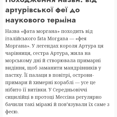
артурівської феї до
наукового терміна
Назва «фата моргана» походить від
італійського fata Morgana — «фея
Моргана». У легендах короля Артура ця
чарівниця, сестра Артура, жила на
морському дні й створювала примарні
видіння, щоб заманити мандрівників у
пастку. Її палаци в повітрі, острови-
примари й химерні кораблі — усе це
нібито її витівки. У Середньовіччі
сицилійці в протоці Мессіна регулярно
бачили такі міражі й пов’язували їх саме з
феєю.