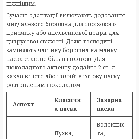
ніжнішим.
Сучасні адаптації включають додавання
мигдалевого борошна для горіхового
присмаку або апельсинової цедри для
цитрусової свіжості. Деякі господині
заміняють частину борошна на манку —
паска стає ще більш вологою. Для
шоколадного акценту додайте 2 ст. л.
какао в тісто або полийте готову паску
розтопленим шоколадом.
Класичн
Заварна
Аспект
а паска
паска
Волокнис
Пухка,
та,