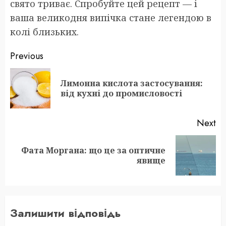
свято триває. Спробуйте цей рецепт — і
ваша великодня випічка стане легендою в
колі близьких.
Post
Previous
navigation
Лимонна кислота застосування:
Pr
від кухні до промисловості
po
Next
Фата Моргана: що це за оптичне
Next
явище
post:
Залишити відповідь