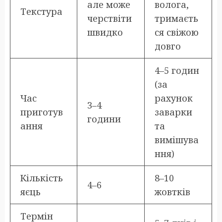
але може
волога,
Текстура
черствіти
тримаєть
швидко
ся свіжою
довго
4–5 годин
(за
Час
рахунок
3–4
приготув
заварки
години
ання
та
вимішува
ння)
Кількість
8–10
4–6
яєць
жовтків
Термін