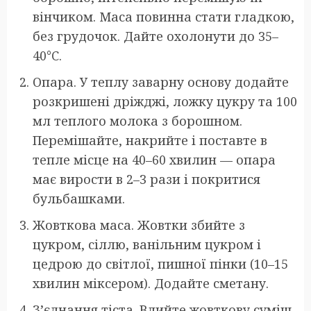
вінчиком. Маса повинна стати гладкою,
без грудочок. Дайте охолонути до 35–
40°C.
Опара. У теплу заварну основу додайте
розкришені дріжджі, ложку цукру та 100
мл теплого молока з борошном.
Перемішайте, накрийте і поставте в
тепле місце на 40–60 хвилин — опара
має вирости в 2–3 рази і покритися
бульбашками.
Жовткова маса. Жовтки збийте з
цукром, сіллю, ванільним цукром і
цедрою до світлої, пишної пінки (10–15
хвилин міксером). Додайте сметану.
З’єднання тіста. Влийте жовткову суміш