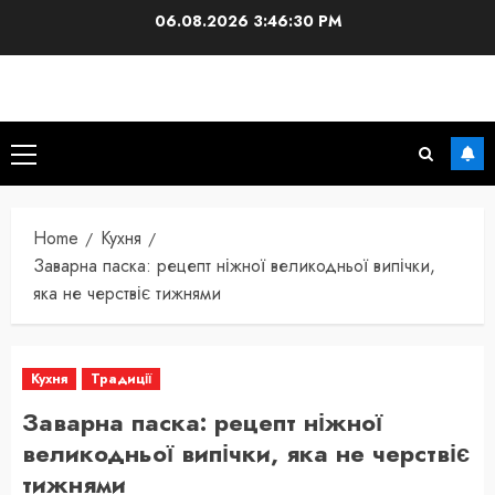
Skip
06.08.2026
3:46:31 PM
to
content
Primary
Menu
Home
Кухня
Заварна паска: рецепт ніжної великодньої випічки,
яка не черствіє тижнями
Кухня
Традиції
Заварна паска: рецепт ніжної
великодньої випічки, яка не черствіє
тижнями