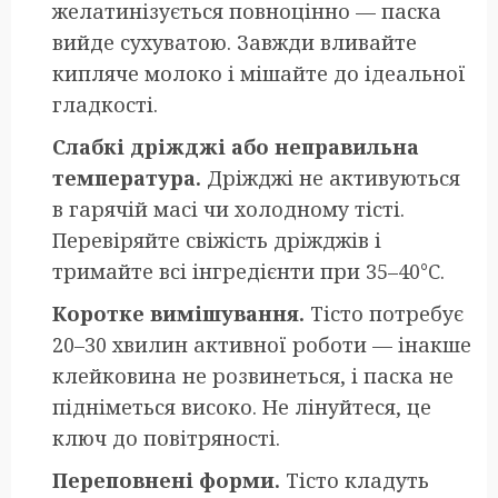
желатинізується повноцінно — паска
вийде сухуватою. Завжди вливайте
кипляче молоко і мішайте до ідеальної
гладкості.
Слабкі дріжджі або неправильна
температура.
Дріжджі не активуються
в гарячій масі чи холодному тісті.
Перевіряйте свіжість дріжджів і
тримайте всі інгредієнти при 35–40°C.
Коротке вимішування.
Тісто потребує
20–30 хвилин активної роботи — інакше
клейковина не розвинеться, і паска не
підніметься високо. Не лінуйтеся, це
ключ до повітряності.
Переповнені форми.
Тісто кладуть