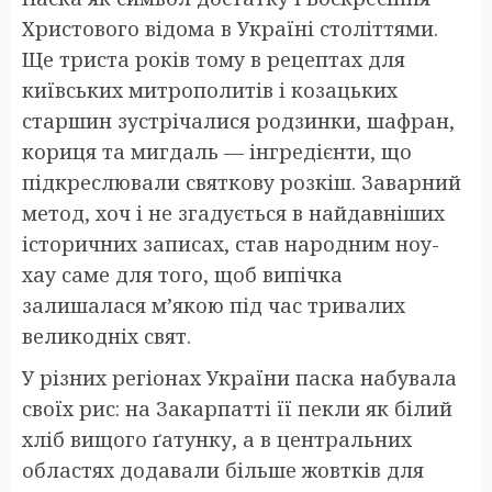
Христового відома в Україні століттями.
Ще триста років тому в рецептах для
київських митрополитів і козацьких
старшин зустрічалися родзинки, шафран,
кориця та мигдаль — інгредієнти, що
підкреслювали святкову розкіш. Заварний
метод, хоч і не згадується в найдавніших
історичних записах, став народним ноу-
хау саме для того, щоб випічка
залишалася м’якою під час тривалих
великодніх свят.
У різних регіонах України паска набувала
своїх рис: на Закарпатті її пекли як білий
хліб вищого ґатунку, а в центральних
областях додавали більше жовтків для