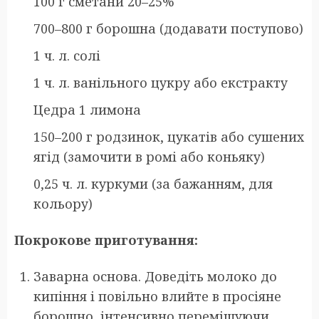
100 г сметани 20–25%
700–800 г борошна (додавати поступово)
1 ч. л. солі
1 ч. л. ванільного цукру або екстракту
Цедра 1 лимона
150–200 г родзинок, цукатів або сушених
ягід (замочити в ромі або коньяку)
0,25 ч. л. куркуми (за бажанням, для
кольору)
Покрокове приготування:
Заварна основа. Доведіть молоко до
кипіння і повільно влийте в просіяне
борошно, інтенсивно перемішуючи