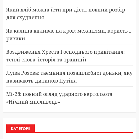
Який хліб можна їсти при дієті: повний розбір
для схуднення
Як калина впливає на кров: механізми, користь і
ризики
Воздвиження Хреста Господнього привітання:
теплі слова, історія та традиції
Луїза Розова: таємниця позашлюбної доньки, яку
називають дитиною Путіна
Мі-28: повний огляд ударного вертольота
«Нічний мисливець»
КАТЕГОРІЇ