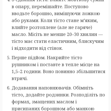
в опару, перемішайте. Поступово
вводьте борошно, вимішуючи ложкою
або руками. Коли тісто стане м’яким,
влийте розтоплене (але не гаряче)
масло. Місіть не менше 20–30 хвилин —
тісто має стати еластичним, блискучим
і відходити від стінок.
Перше підйом. Накрийте тісто
рушником і поставте в тепле місце на
1,5–2 години. Воно повинно збільшитися
втричі.
Додавання наповнювачів. Обімніть
тісто, додайте родзинки. Розподіліть по
формах, змащених маслом і
присипаних борошном або манкою