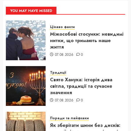
YOU MAY HAVE MISSED
Цікаво факти
Міжособові стосунки: невидимі
нитки, що тримають наше
життя
07.08.2026
0
Традиції
Свято Ханука: історія дива
світла, традиції та сучасне
значення
07.08.2026
0
Поради та лайфхаки
Як зберігати шини без дисків: