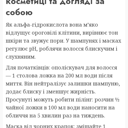
косметиці та догляді за
собою
Як альфа-гідрокислота вона м’яко
відлущує ороговілі клітини, вирівнює тон
шкіри та звужує пори. У шампунях і масках
регулює pH, роблячи волосся блискучим і
слухняним.
Для початківців: ополіскувач для волосся
— 1 столова ложка на 200 мл води після
миття. Він нейтралізує залишки шампуню,
додає блиску і зменшує жирність.
Просунуті можуть робити пілінг: розчин ½
чайної ложки в 100 мл води наносити на
обличчя на 5 хвилин раз на тиждень.
Маска від чорних крапок: змішайте 1