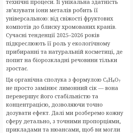
технічні процеси. Її унікальна здатність
зв’язувати іони металів робить її
універсальною: від свіжості фруктових
компотів до блиску хромованих кранів.
Сучасні тенденції 2025–2026 років
підкреслюють її роль у екологічному
прибиранні та натуральній косметиці, де
попит на біорозкладні речовини тільки
зростає.
Ця органічна сполука з формулою C₆H₈O₇
не просто замінює лимонний сік — вона
перевершує його стабільністю та
концентрацією, дозволяючи точно
дозувати ефект. Далі ми розберемо кожну
сферу детально, з точними пропорціями,
прикладами та нюансами, щоб ви могли