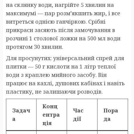
на склянку води, нагрійте 5 хвилин на
максимумі — пар розм’якшить жир, і все
витреться однією ганчіркою. Срібні
прикраси засяють після замочування в
розчині 1 столової ложки на 500 мл води
протягом 30 хвилин.
Для просунутих: універсальний спрей для
плитки — 50 г кислоти на 1 літр теплої
води з краплею мийного засобу. Він
працює на кахлі, душових кабінах і навіть
пластику, не залишаючи розводів.
Конц
Задач
Час
Пора
ентра
а
дії
да
ція