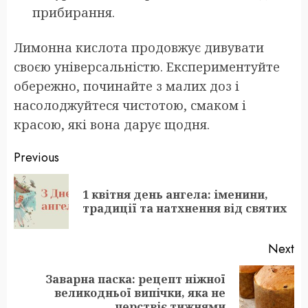
прибирання.
Лимонна кислота продовжує дивувати
своєю універсальністю. Експериментуйте
обережно, починайте з малих доз і
насолоджуйтеся чистотою, смаком і
красою, які вона дарує щодня.
Post
Previous
navigation
1 квітня день ангела: іменини,
Pr
традиції та натхнення від святих
po
Next
Заварна паска: рецепт ніжної
Next
великодньої випічки, яка не
post:
черствіє тижнями