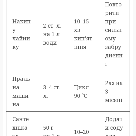
Повто
рити
Накип
10–15
при
2 ст. л.
у
хв
сильн
на 1 л
чайни
кип’ят
ому
води
ку
іння
забру
дненн
і
Праль
Раз на
на
3–4 ст.
Цикл
3
маши
л.
90 °C
місяці
на
Санте
Додат
хніка
50 г
и соду
10–20