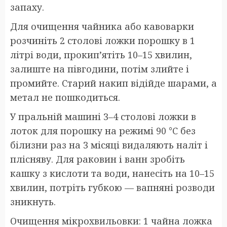
запаху.
Для очищення чайника або кавоварки
розчиніть 2 столові ложки порошку в 1
літрі води, прокип’ятіть 10–15 хвилин,
залиште на півгодини, потім злийте і
промийте. Старий накип відійде шарами, а
метал не пошкодиться.
У пральній машині 3–4 столові ложки в
лоток для порошку на режимі 90 °C без
білизни раз на 3 місяці видаляють наліт і
плісняву. Для раковин і ванн зробіть
кашку з кислоти та води, нанесіть на 10–15
хвилин, потріть губкою — вапняні розводи
зникнуть.
Очищення мікрохвильовки: 1 чайна ложка