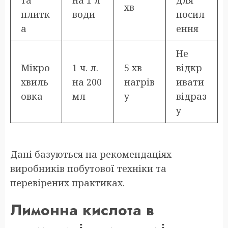
та
на 1 л
для
хв
плитк
води
посил
а
ення
Не
Мікро
1 ч. л.
5 хв
відкр
хвиль
на 200
нагрів
ивати
овка
мл
у
відраз
у
Дані базуються на рекомендаціях
виробників побутової техніки та
перевірених практиках.
Лимонна кислота в