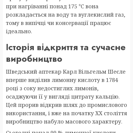
при нагріванні понад 175 °C вона
розкладається на воду та вуглекислий газ,
тому в випічці чи консервації працює
ідеально.
Історія відкриття та сучасне
виробництво
Шведський аптекар Карл Вільгельм Шеєле
вперше виділив лимонну кислоту в 1784
році з соку недостиглих лимонів,
осаджуючи її у вигляді цитрату кальцію.
Цей прорив відкрив шлях до промислового
використання, і вже на початку XX століття
виробництво набуло масового характеру.
Сьогодні понад 99 % лимонної кислоти