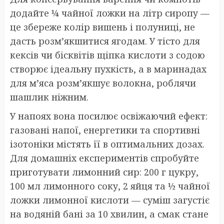
додайте ¼ чайної ложки на літр сиропу —
це збереже колір вишень і полуниці, не
дасть розм’якшитися ягодам. У тісто для
кексів чи бісквітів щіпка кислоти з содою
створює ідеальну пухкість, а в маринадах
для м’яса розм’якшує волокна, роблячи
шашлик ніжним.
У напоях вона посилює освіжаючий ефект:
газовані напої, енергетики та спортивні
ізотоніки містять її в оптимальних дозах.
Для домашніх експериментів спробуйте
приготувати лимонний сир: 200 г цукру,
100 мл лимонного соку, 2 яйця та ½ чайної
ложки лимонної кислоти — суміш загустіє
на водяній бані за 10 хвилин, а смак стане