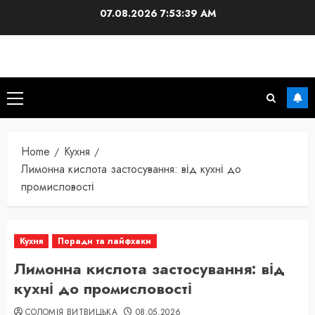
Skip
07.08.2026
7:53:40 AM
to
content
Primary
Menu
Home
Кухня
Лимонна кислота застосування: від кухні до
промисловості
Кухня
Поради та лайфхаки
Лимонна кислота застосування: від
кухні до промисловості
СОЛОМІЯ ВИТВИЦЬКА
08.05.2026