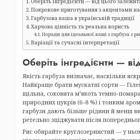
Оберіть інгредієнти — від цього залежит
Покрокове приготування з акцентами на
Гарбузова каша в українській традиції
Харчова цінність та реальна користь
Поради для ідеальної каші з гарбуза з р
Варіації та сучасні інтерпретації
Оберіть інгредієнти — ві
Якість гарбуза визначає, наскільки яск
Найкраще брати мускатні сорти — Гілея
щільна, соковита м’якоть темно-помар
природних цукрів (6–8 %) і тонким аро
гарбузи дають більше рідини й менш ви
ретельно зціджувати після попередньог
Рис обирайте круглозернистий — у ньо