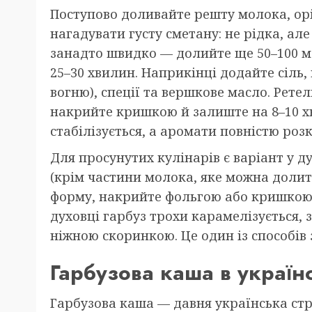
Поступово доливайте решту молока, ор
нагадувати густу сметану: не рідка, але
занадто швидко — долийте ще 50–100 мл
25–30 хвилин. Наприкінці додайте сіль,
вогню), спеції та вершкове масло. Рете
накрийте кришкою й залиште на 8–10 хв
стабілізується, а аромати повністю роз
Для просунутих кулінарів є варіант у ду
(крім частини молока, яке можна долит
форму, накрийте фольгою або кришкою й
духовці гарбуз трохи карамелізується, 
ніжною скоринкою. Це один із способів
Гарбузова каша в українс
Гарбузова каша — давня українська стр