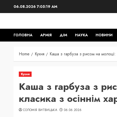
Skip
06.08.2026
7:05:20 AM
to
content
ГОЛОВНА
АРМІЯ
ДІМ
НАУКА
НОВИНИ
Home
Кухня
Каша з гарбуза з рисом на молоці:
Кухня
Каша з гарбуза з ри
класика з осіннім ха
СОЛОМІЯ ВИТВИЦЬКА
06.06.2026