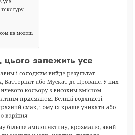
ь усе
 текстуру
исом на молоці
д цього залежить усе
равим і солодким вийде результат.
, Баттернат або Мускат де Прованс. У них
анчевого кольору з високим вмістом
матним присмаком. Великі водянисті
разний смак, тому їх краще уникати або
о варіння.
му більше амілопектину, крохмалю, який