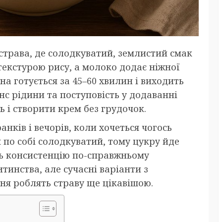
 страва, де солодкуватий, землистий смак
текстурою рису, а молоко додає ніжної
на готується за 45–60 хвилин і виходить
нс рідини та поступовість у додаванні
 і створити крем без грудочок.
нків і вечорів, коли хочеться чогось
 по собі солодкуватий, тому цукру йде
ть консистенцію по-справжньому
итинства, але сучасні варіанти з
ня роблять страву ще цікавішою.