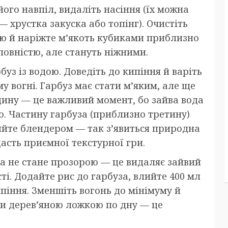
його навпіл, видаліть насіння (їх можна
 хрустка закуска або топінг). Очистіть
ю й наріжте м’якоть кубиками приблизно
повністю, але стануть ніжними.
буз із водою. Доведіть до кипіння й варіть
 вогні. Гарбуз має стати м’яким, але ще
ину — це важливий момент, бо зайва вода
ю. Частину гарбуза (приблизно третину)
ийте блендером — так з’явиться природна
асть приємної текстурної гри.
да не стане прозорою — це видаляє зайвий
ті. Додайте рис до гарбуза, влийте 400 мл
піння. Зменшіть вогонь до мінімуму й
чи дерев’яною ложкою по дну — це