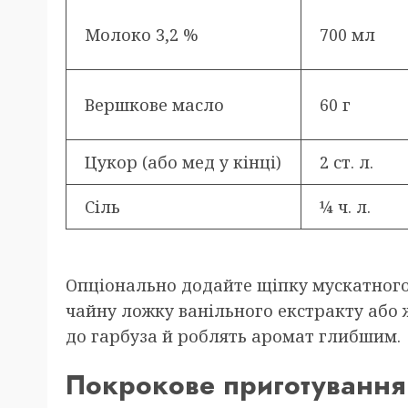
Молоко 3,2 %
700 мл
Вершкове масло
60 г
Цукор (або мед у кінці)
2 ст. л.
Сіль
¼ ч. л.
Опціонально додайте щіпку мускатного 
чайну ложку ванільного екстракту або
до гарбуза й роблять аромат глибшим.
Покрокове приготування 