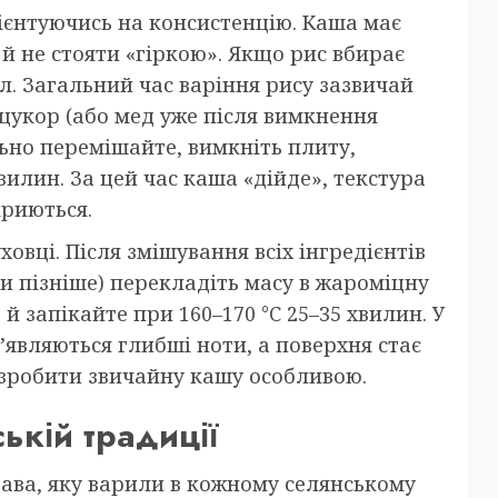
ієнтуючись на консистенцію. Каша має
 й не стояти «гіркою». Якщо рис вбирає
. Загальний час варіння рису зазвичай
 цукор (або мед уже після вимкнення
льно перемішайте, вимкніть плиту,
илин. За цей час каша «дійде», текстура
криються.
ховці. Після змішування всіх інгредієнтів
и пізніше) перекладіть масу в жароміцну
 запікайте при 160–170 °C 25–35 хвилин. У
з’являються глибші ноти, а поверхня стає
 зробити звичайну кашу особливою.
ькій традиції
ава, яку варили в кожному селянському