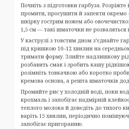
Почніть з підготовки гарбуза. Розріжте 
промити, просушити й запекти окремо —
шкірку гострим ножем або овочечистко
1,5 см — такі шматочки не розваляться 
У каструлі з товстим дном з’єднайте гар
під кришкою 10–12 хвилин на середньому
тримати форму. Злийте надлишкову рід
розбавить смак і зробить кашу рідкішо
розімніть товкачкою або коротко проб
кремова основа, а решта шматочків дод
Промийте рис у холодній воді, поки во
крохмаль і запобігає надмірній клейкос
теплого молока й доведіть до тихого ки
варіть 15 хвилин, періодично помішую
запобігає пригоранню.