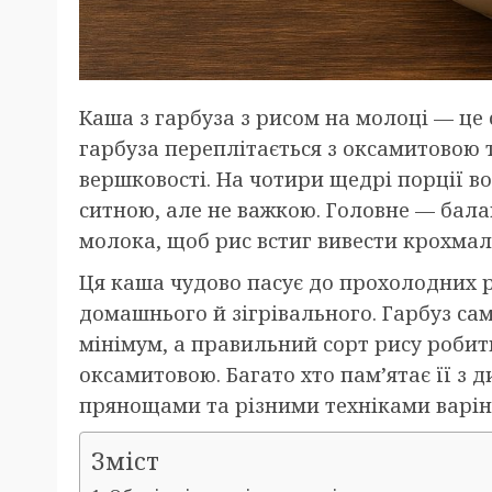
Каша з гарбуза з рисом на молоці — це
гарбуза переплітається з оксамитовою 
вершковості. На чотири щедрі порції во
ситною, але не важкою. Головне — бала
молока, щоб рис встиг вивести крохмаль
Ця каша чудово пасує до прохолодних ра
домашнього й зігрівального. Гарбуз сам
мінімум, а правильний сорт рису роби
оксамитовою. Багато хто пам’ятає її з д
прянощами та різними техніками варін
Зміст