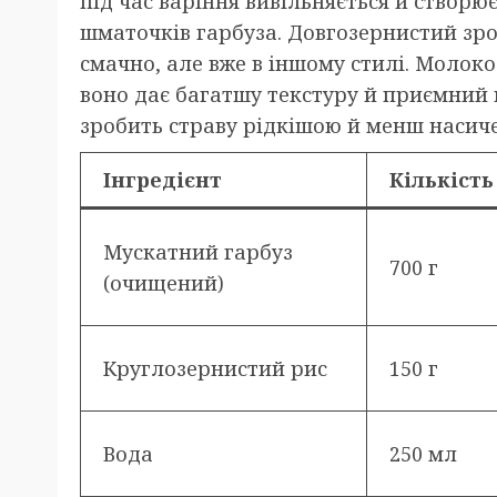
під час варіння вивільняється й створю
шматочків гарбуза. Довгозернистий зр
смачно, але вже в іншому стилі. Молок
воно дає багатшу текстуру й приємний
зробить страву рідкішою й менш насич
Інгредієнт
Кількість
Мускатний гарбуз
700 г
(очищений)
Круглозернистий рис
150 г
Вода
250 мл