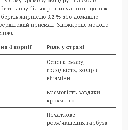
є ту саму кремову «ковдру» навколо
обить кашу більш розсипчастою, що теж
о беріть жирністю 3,2 % або домашнє —
 вершковий присмак. Знежирене молоко
еною.
 на 4 порції
Роль у страві
Основа смаку,
солодкість, колір і
вітаміни
Кремовість завдяки
крохмалю
Початкове
розм’якшення гарбуза