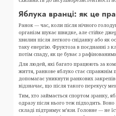
Яблука вранці: як це пр
Ранок — час, коли після нічного голоду
організм шукає швидке, але стійке джере
хвилин після легкого сніданку або як о
таку енергію. Фруктоза в поєднанні з к
потім спаду, як це буває з рафінованим
Для людей, які багато працюють за ко
життя, ранкове яблуко стає справжнім 
допомагає уникнути ранкових закрепів і 
відзначає, що після такого перекусу ме
Тим, хто займається спортом зранку, яб
одразу після нього теж підходить. Воно
складі підтримує м’язи. Головне — не ї