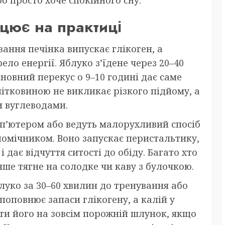
ацює на практиці
вання печінка випускає глікоген, а
ло енергії. Яблуко з’їдене через 20–40
сновний перекус о 9–10 годині дає саме
літковиною не викликає різкого підйому, а
и вуглеводами.
мп’ютером або ведуть малорухливий спосіб
помічником. Воно запускає перистальтику,
дає відчуття ситості до обіду. Багато хто
нше тягне на солодке чи каву з булочкою.
луко за 30–60 хвилин до тренування або
 поповнює запаси глікогену, а калій у
сти його на зовсім порожній шлунок, якщо