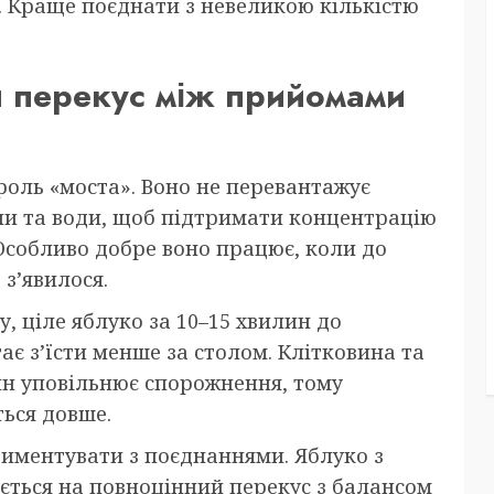
і. Краще поєднати з невеликою кількістю
й перекус між прийомами
роль «моста». Воно не перевантажує
ни та води, щоб підтримати концентрацію
 Особливо добре воно працює, коли до
 з’явилося.
, ціле яблуко за 10–15 хвилин до
є з’їсти менше за столом. Клітковина та
ин уповільнює спорожнення, тому
ься довше.
риментувати з поєднаннями. Яблуко з
ється на повноцінний перекус з балансом