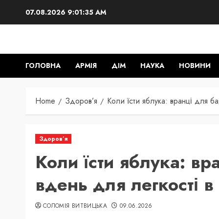
Skip
07.08.2026
9:01:37 AM
to
content
ГОЛОВНА
АРМІЯ
ДІМ
НАУКА
НОВИНИ
Home
Здоров’я
Коли їсти яблука: вранці для б
Здоров’я
Коли їсти яблука: вр
вдень для легкості 
СОЛОМІЯ ВИТВИЦЬКА
09.06.2026