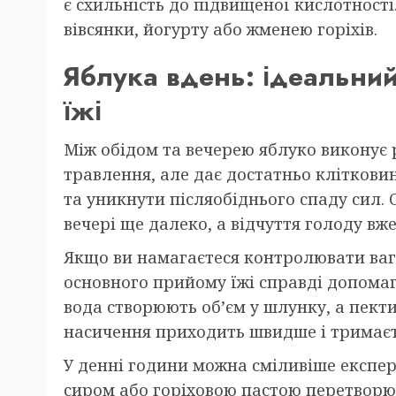
є схильність до підвищеної кислотност
вівсянки, йогурту або жменею горіхів.
Яблука вдень: ідеальни
їжі
Між обідом та вечерею яблуко виконує 
травлення, але дає достатньо кліткови
та уникнути післяобіднього спаду сил.
вечері ще далеко, а відчуття голоду вже
Якщо ви намагаєтеся контролювати вагу
основного прийому їжі справді допомага
вода створюють об’єм у шлунку, а пект
насичення приходить швидше і тримаєт
У денні години можна сміливіше експе
сиром або горіховою пастою перетворю