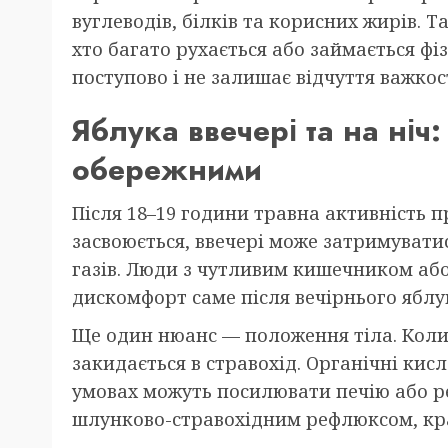
вуглеводів, білків та корисних жирів. 
хто багато рухається або займається ф
поступово і не залишає відчуття важкост
Яблука ввечері та на ніч:
обережними
Після 18–19 години травна активність п
засвоюється, ввечері може затримувати
газів. Люди з чутливим кишечником або
дискомфорт саме після вечірнього яблу
Ще один нюанс — положення тіла. Коли
закидається в стравохід. Органічні кис
умовах можуть посилювати печію або р
шлунково-стравохідним рефлюксом, кра