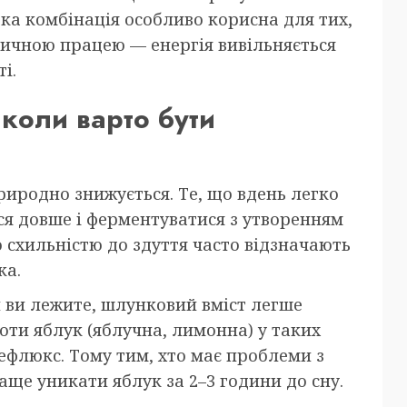
Така комбінація особливо корисна для тих,
ізичною працею — енергія вивільняється
і.
 коли варто бути
риродно знижується. Те, що вдень легко
ся довше і ферментуватися з утворенням
 схильністю до здуття часто відзначають
ка.
 ви лежите, шлунковий вміст легше
лоти яблук (яблучна, лимонна) у таких
ефлюкс. Тому тим, хто має проблеми з
ще уникати яблук за 2–3 години до сну.