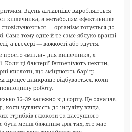
ритмам. Вдень активніше виробляються
іст кишечника, а метаболізм ефективніше
и сповільнюються — організм готується до
і. Саме тому одне й те саме яблуко вранці
ті, а ввечері — важкості або здуття.
не просто «мітла» для кишечника, а
ї. Коли ці бактерії fermentують пектин,
ні кислоти, що зміцнюють бар’єр
й процес найкраще відбувається, коли
повноцінну роботу.
зько 36–39 залежно від сорту. Це означає,
, коли чутливість до інсуліну вища,
их стрибків глюкози та наступного
же бути менш бажаним для тих, хто має
бо просто хоче спокійного сну.