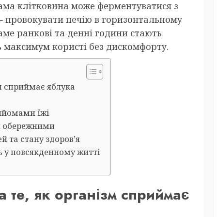
сама клітковина може ферментуватися з
 — провокувати печію в горизонтальному
аме ранкові та денні години стають
ь максимум користі без дискомфорту.
зм сприймає яблука
рийомами їжі
ти обережними
й та стану здоров’я
ь у повсякденному житті
 те, як організм сприймає