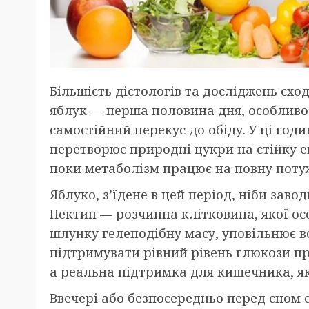
Більшість дієтологів та досліджень схо
яблук — перша половина дня, особливо 
самостійний перекус до обіду. У ці год
перетворює природні цукри на стійку е
поки метаболізм працює на повну потуж
Яблуко, з’їдене в цей період, ніби зав
Пектин — розчинна клітковина, якої ос
шлунку гелеподібну масу, уповільнює в
підтримувати рівний рівень глюкози пр
а реальна підтримка для кишечника, як
Ввечері або безпосередньо перед сном 