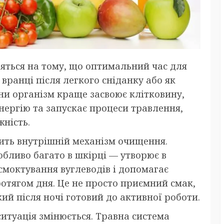
дяться на тому, що оптимальний час для
вранці після легкого сніданку або як
ини організм краще засвоює клітковину,
нергію та запускає процеси травлення,
ність.
одить внутрішній механізм очищення.
обливо багато в шкірці — утворює в
смоктування вуглеводів і допомагає
отягом дня. Це не просто приємний смак,
ий після ночі готовий до активної роботи.
ситуація змінюється. Травна система