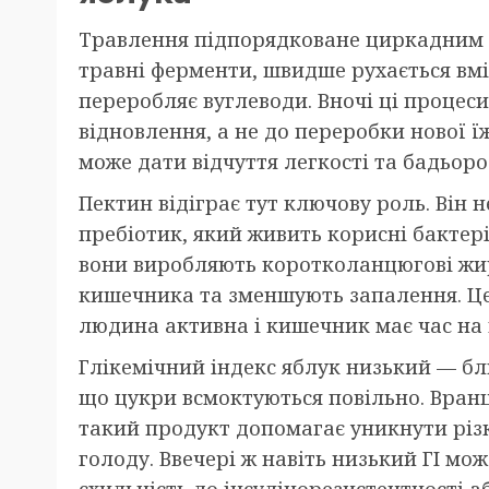
Травлення підпорядковане циркадним 
травні ферменти, швидше рухається вм
переробляє вуглеводи. Вночі ці процес
відновлення, а не до переробки нової їж
може дати відчуття легкості та бадьорос
Пектин відіграє тут ключову роль. Він 
пребіотик, який живить корисні бактері
вони виробляють коротколанцюгові жир
кишечника та зменшують запалення. Це
людина активна і кишечник має час на 
Глікемічний індекс яблук низький — бли
що цукри всмоктуються повільно. Вранці
такий продукт допомагає уникнути різк
голоду. Ввечері ж навіть низький ГІ мо
схильність до інсулінорезистентності а