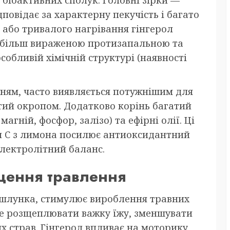
дповідає за характерну пекучість і багато
я або тривалого нагрівання гінгерол
з більш вираженою протизапальною та
обливій хімічній структурі (наявності
нням, часто виявляється потужнішим для
тий окропом. Додатково корінь багатий
магній, фосфор, залізо) та ефірні олії. Ці
н C з лимона посилює антиоксидантний
електролітний баланс.
щення травлення
шлунка, стимулює вироблення травних
ше розщеплювати важку їжу, зменшувати
их страв. Гінгерол впливає на моторику