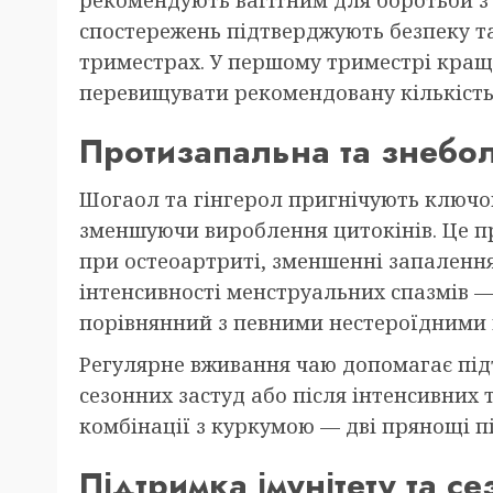
спостережень підтверджують безпеку та
триместрах. У першому триместрі краще
перевищувати рекомендовану кількість
Протизапальна та знебо
Шогаол та гінгерол пригнічують ключов
зменшуючи вироблення цитокінів. Це пр
при остеоартриті, зменшенні запалення 
інтенсивності менструальних спазмів —
порівнянний з певними нестероїдними
Регулярне вживання чаю допомагає підт
сезонних застуд або після інтенсивних 
комбінації з куркумою — дві прянощі п
Підтримка імунітету та с