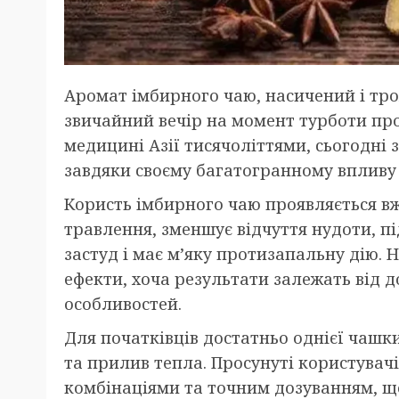
Аромат імбирного чаю, насичений і тр
звичайний вечір на момент турботи про 
медицині Азії тисячоліттями, сьогодні 
завдяки своєму багатогранному впливу 
Користь імбирного чаю проявляється вж
травлення, зменшує відчуття нудоти, пі
застуд і має м’яку протизапальну дію. 
ефекти, хоча результати залежать від д
особливостей.
Для початківців достатньо однієї чашки
та прилив тепла. Просунуті користувач
комбінаціями та точним дозуванням, щ