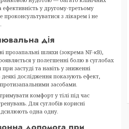
 ефективність у другому-третьому
 проконсультуватися з лікарем і не
.
лювальна дія
і прозапальні шляхи (зокрема NF-κB),
оявляється у полегшенні болю в суглобах
при застуді та навіть у зниженні
 деякі дослідження показують ефект,
 протизапальними засобами.
римувати комфорт у тілі під час
тренувань. Для суглобів корисні
ідсилюють одна одну.
езонна допомога при