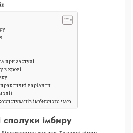
в.
ру
я
а при застуді
у в крові
зку
 практичні варіанти
модії
 користувачів імбирного чаю
і сполуки імбиру
 біоактивних сполук. Головні зірки —