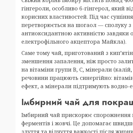
гінгероли, особливо 6-гінгерол, який ві
корисних властивостей. Під час сушінн
перетворюється на шогаол — сполуку 
антиоксидантною активністю завдяки ос
електрофільного акцептора Майкла).
Саме тому чай, приготований з кип’яті
зменшення запалення, ніж просто зали
на вітаміни групи B, C, мінерали (калій, 
речовини працюють синергійно: вітамі
ефект, а мінерали підтримують водно-
Імбирний чай для покра
Імбирний чай прискорює спорожнення 
ферментів і жовчі. Це допомагає швид
здуття та відчуття важкості після жирн