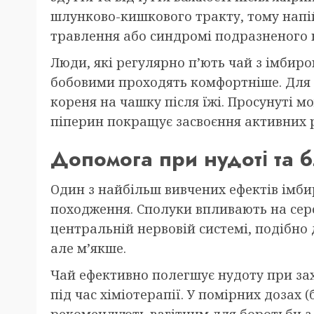
шлунково-кишкового тракту, тому напій
травлення або синдромі подразненого к
Люди, які регулярно п’ють чай з імбиро
бобовими проходять комфортніше. Для п
кореня на чашку після їжі. Просунуті 
піперин покращує засвоєння активних 
Допомога при нудоті та 
Один з найбільш вивчених ефектів імб
походження. Сполуки впливають на сер
центральній нервовій системі, подібно
але м’якше.
Чай ефективно полегшує нудоту при зах
під час хіміотерапії. У помірних дозах (
рекомендують вагітним для боротьби з