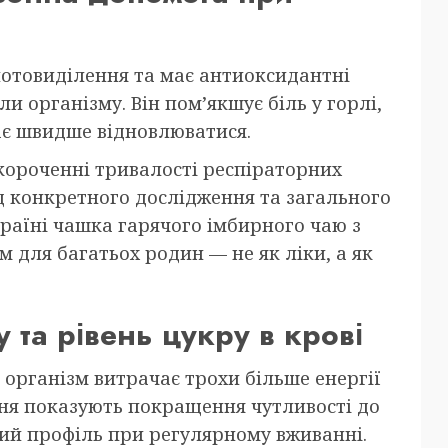
 потовиділення та має антиоксидантні
ли організму. Він пом’якшує біль у горлі,
ає швидше відновлюватися.
скороченні тривалості респіраторних
ід конкретного дослідження та загального
країні чашка гарячого імбирного чаю з
 для багатьох родин — не як ліки, а як
у та рівень цукру в крові
організм витрачає трохи більше енергії
ння показують покращення чутливості до
ний профіль при регулярному вживанні.