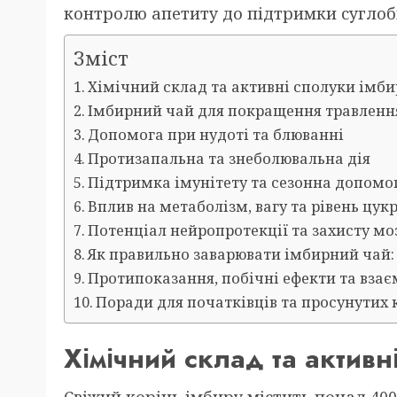
контролю апетиту до підтримки суглобі
Зміст
Хімічний склад та активні сполуки імби
Імбирний чай для покращення травленн
Допомога при нудоті та блюванні
Протизапальна та знеболювальна дія
Підтримка імунітету та сезонна допомог
Вплив на метаболізм, вагу та рівень цукр
Потенціал нейропротекції та захисту мо
Як правильно заварювати імбирний чай:
Протипоказання, побічні ефекти та взає
Поради для початківців та просунутих
Хімічний склад та активн
Свіжий корінь імбиру містить понад 400