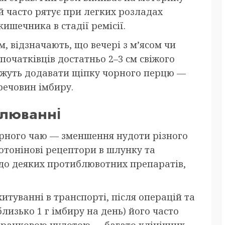
 часто рятує при легких розладах
ишечника в стадії ремісії.
м, відзначають, що вечері з м’ясом чи
очатківців достатньо 2–3 см свіжого
можуть додавати щіпку чорного перцю —
речовин імбиру.
блюванні
ирного чаю — зменшення нудоти різного
отонінові рецептори в шлунку та
 до деяких протиблювотних препаратів,
итуванні в транспорті, після операцій та
близько 1 г імбиру на день) його часто
 ранковою нудотою — багато клінічних