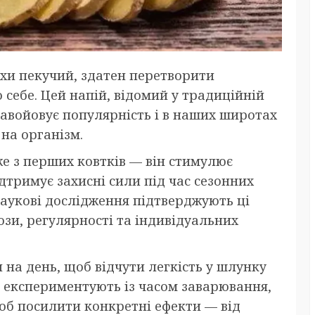
охи пекучий, здатен перетворити
себе. Цей напій, відомий у традиційній
завойовує популярність і в наших широтах
на організм.
е з перших ковтків — він стимулює
дтримує захисні сили під час сезонних
Наукові дослідження підтверджують ці
ози, регулярності та індивідуальних
 на день, щоб відчути легкість у шлунку
і експериментують із часом заварювання,
об посилити конкретні ефекти — від