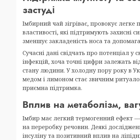
застуді
Імбирний чай зігріває, провокує легке
властивості, які підтримують захисні си
зменшує закладеність носа та допомаг
Сучасні дані свідчать про потенціал у 
інфекцій, хоча точні цифри залежать в
стану людини. У холодну пору року в У
медом і лимоном стає звичним ритуалом
приємна підтримка.
Вплив на метаболізм, ваг
Імбир має легкий термогенний ефект — 
на переробку речовин. Деякі дослідже
інсуліну та позитивний вплив на ліпід