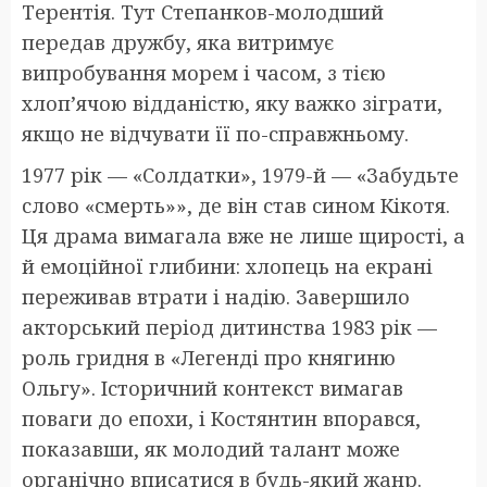
Терентія. Тут Степанков-молодший
передав дружбу, яка витримує
випробування морем і часом, з тією
хлоп’ячою відданістю, яку важко зіграти,
якщо не відчувати її по-справжньому.
1977 рік — «Солдатки», 1979-й — «Забудьте
слово «смерть»», де він став сином Кікотя.
Ця драма вимагала вже не лише щирості, а
й емоційної глибини: хлопець на екрані
переживав втрати і надію. Завершило
акторський період дитинства 1983 рік —
роль гридня в «Легенді про княгиню
Ольгу». Історичний контекст вимагав
поваги до епохи, і Костянтин впорався,
показавши, як молодий талант може
органічно вписатися в будь-який жанр.