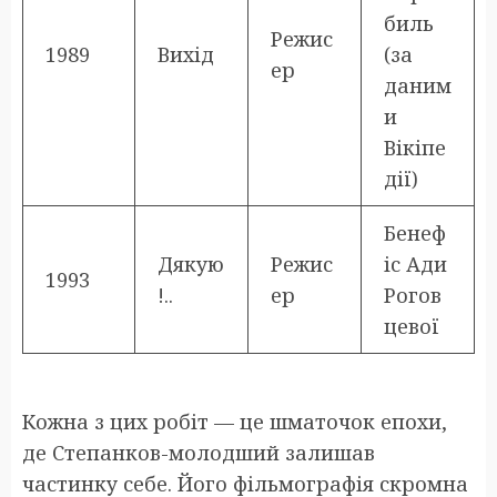
биль
Режис
1989
Вихід
(за
ер
даним
и
Вікіпе
дії)
Бенеф
Дякую
Режис
іс Ади
1993
!..
ер
Рогов
цевої
Кожна з цих робіт — це шматочок епохи,
де Степанков-молодший залишав
частинку себе. Його фільмографія скромна