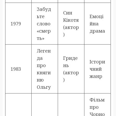
Забуд
Син
ьте
Емоці
Кікотя
1979
слово
йна
(актор
«смер
драма
)
ть»
Леген
да
Гриде
Істори
про
нь
1983
чний
княги
(актор
жанр
ню
)
Ольгу
Фільм
про
Чорно