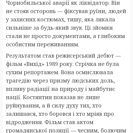
Чорнобильської аварії як ліквідатор. Він
не стояв осторонь — фіксував руїни, людей
у захисних костюмах, тишу, яка лякала
сильніше за будь-який звук. Ці зйомки
стали не просто документами, а глибоким
особистим переживанням.
Результатом став режисерський дебют —
фільм «Вихід» 1989 року. Стрічка не була
сухим репортажем. Вона осмислювала
трагедію через призму людських доль,
впливу радіації на природу і майбутнє
нації. Костянтин показав не лише
руйнування, а й силу духу тих, хто
залишався, хто боровся і хто мріяв про
відродження. Фільм став актом
громадянської позиції — чесним, болючим