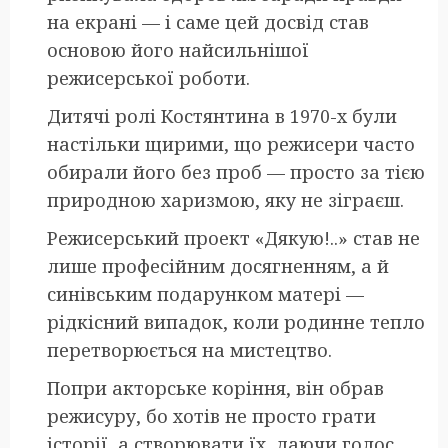
на екрані — і саме цей досвід став
основою його найсильнішої
режисерської роботи.
Дитячі ролі Костянтина в 1970-х були
настільки щирими, що режисери часто
обирали його без проб — просто за тією
природною харизмою, яку не зіграєш.
Режисерський проект «Дякую!..» став не
лише професійним досягненням, а й
синівським подарунком матері —
рідкісний випадок, коли родинне тепло
перетворюється на мистецтво.
Попри акторське коріння, він обрав
режисуру, бо хотів не просто грати
історії, а створювати їх, даючи голос