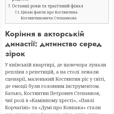
Останні роки та трагічний фінал
Цікаві факти про Костянтина
Костянтиновича Степанкова
Коріння в акторській
династії: дитинство серед
зірок
У київській квартирі, де щовечора лунали
репліки з репетицій, а на столі лежали
сценарії, маленький Костянтин ріс у світі,
де емоції були головним інструментом.
Батько, Костянтин Петрович Степанков,
чиї ролі в «Камінному хресті», «Павлі
Корчагіні» та «Думі про Ковпака» стали