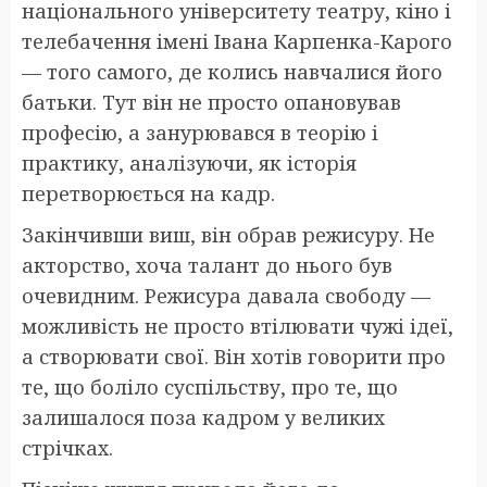
національного університету театру, кіно і
телебачення імені Івана Карпенка-Карого
— того самого, де колись навчалися його
батьки. Тут він не просто опановував
професію, а занурювався в теорію і
практику, аналізуючи, як історія
перетворюється на кадр.
Закінчивши виш, він обрав режисуру. Не
акторство, хоча талант до нього був
очевидним. Режисура давала свободу —
можливість не просто втілювати чужі ідеї,
а створювати свої. Він хотів говорити про
те, що боліло суспільству, про те, що
залишалося поза кадром у великих
стрічках.