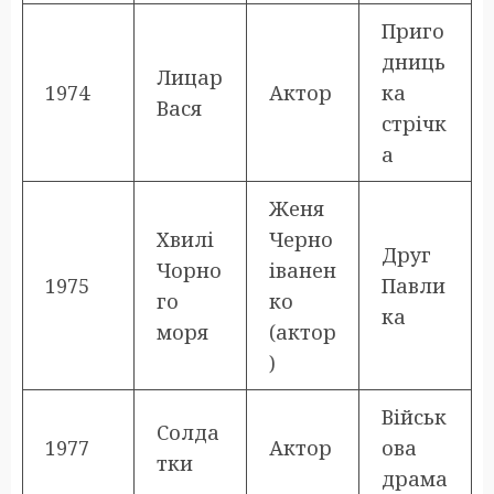
Приго
дниць
Лицар
1974
Актор
ка
Вася
стрічк
а
Женя
Хвилі
Черно
Друг
Чорно
іванен
1975
Павли
го
ко
ка
моря
(актор
)
Військ
Солда
1977
Актор
ова
тки
драма