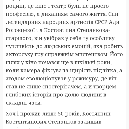
родині, де кіно і театр були не просто
професією, а диханням самого життя. Син
легендарних народних артистів СРСР Ади
Роговцевої та Костянтина Степанкова-
старшого, він увібрав у себе ту особливу
чутливість до людських емоцій, яка робить
акторську гру справжнім мистецтвом. Його
шлях у кіно почався ще в шкільні роки,
коли камера фіксувала щирість підлітка, а
згодом еволюціонував у режисуру, де він
став не лише спостерігачем, а й творцем
глибоких історій про долю людини в
складні часи.
Хоч і прожив лише 50 років, Костянтин
Костянтинович Степанков залишив