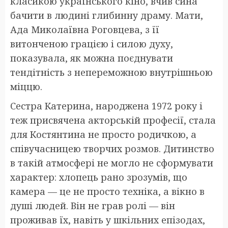
класикою українського кіно, вчив сина
бачити в людині глибинну драму. Мати,
Ада Миколаївна Роговцева, з її
витонченою грацією і силою духу,
показувала, як можна поєднувати
тендітність з непереможною внутрішньою
міццю.
Сестра Катерина, народжена 1972 року і
теж присвячена акторській професії, стала
для Костянтина не просто родичкою, а
співучасницею творчих розмов. Дитинство
в такій атмосфері не могло не сформувати
характер: хлопець рано зрозумів, що
камера — це не просто техніка, а вікно в
душі людей. Він не грав ролі — він
проживав їх, навіть у шкільних епізодах,