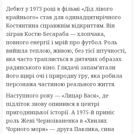
Дебют у 1973 році в фільмі «Дід лівого
крайнього» став для одинадцятирічного
Костянтина справжнім відкриттям. Він
зіграв Костю Бесараба — хлопчака,
повного енергії і мрій про футбол. Роль
вийшла теплою, живою, без тієї штучності,
яка часто трапляється в дитячих образах
радянського кіно. Глядачі запам’ятали
його щирі очі і природну гру, яка робила
персонажа частиною реального життя.
Наступного року — «Лицар Вася», де
підліток знову опинився в центрі
пригодницької історії. А 1975-й приніс
роль Жені Черноіваненка в «Хвилях
Чорного моря» — друга Павлика, сина