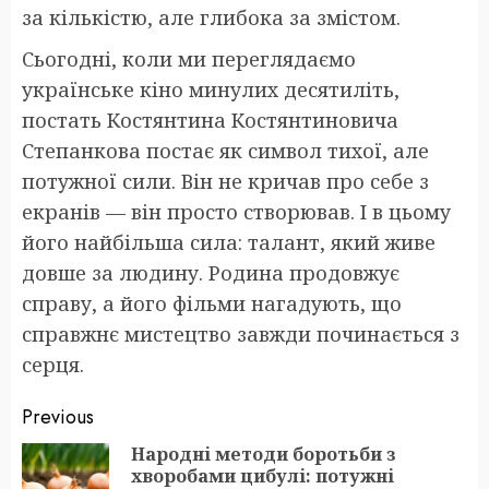
за кількістю, але глибока за змістом.
Сьогодні, коли ми переглядаємо
українське кіно минулих десятиліть,
постать Костянтина Костянтиновича
Степанкова постає як символ тихої, але
потужної сили. Він не кричав про себе з
екранів — він просто створював. І в цьому
його найбільша сила: талант, який живе
довше за людину. Родина продовжує
справу, а його фільми нагадують, що
справжнє мистецтво завжди починається з
серця.
Post
Previous
navigation
Народні методи боротьби з
хворобами цибулі: потужні
Pr