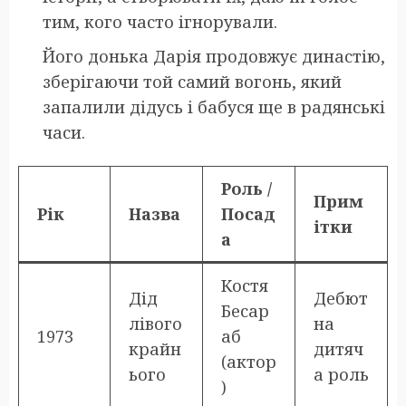
тим, кого часто ігнорували.
Його донька Дарія продовжує династію,
зберігаючи той самий вогонь, який
запалили дідусь і бабуся ще в радянські
часи.
Роль /
Прим
Рік
Назва
Посад
ітки
а
Костя
Дід
Дебют
Бесар
лівого
на
1973
аб
крайн
дитяч
(актор
ього
а роль
)