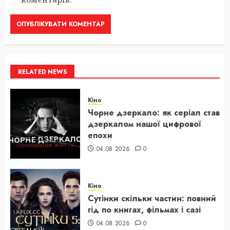
RELATED NEWS
Кіно
Чорне дзеркало: як серіал став
дзеркалом нашої цифрової
епохи
04.08.2026
0
Кіно
Сутінки скільки частин: повний
гід по книгах, фільмах і сазі
04.08.2026
0