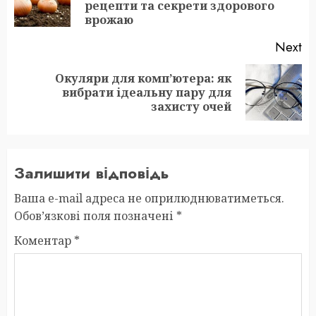
рецепти та секрети здорового
po
врожаю
Next
Окуляри для комп’ютера: як
Next
вибрати ідеальну пару для
post:
захисту очей
Залишити відповідь
Ваша e-mail адреса не оприлюднюватиметься.
Обов’язкові поля позначені
*
Коментар
*