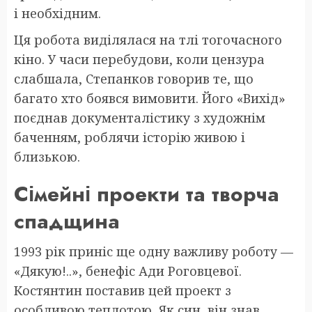
і необхідним.
Ця робота виділялася на тлі тогочасного
кіно. У часи перебудови, коли цензура
слабшала, Степанков говорив те, що
багато хто боявся вимовити. Його «Вихід»
поєднав документалістику з художнім
баченням, роблячи історію живою і
близькою.
Сімейні проекти та творча
спадщина
1993 рік приніс ще одну важливу роботу —
«Дякую!..», бенефіс Ади Роговцевої.
Костянтин поставив цей проект з
особливою теплотою. Як син, він знав