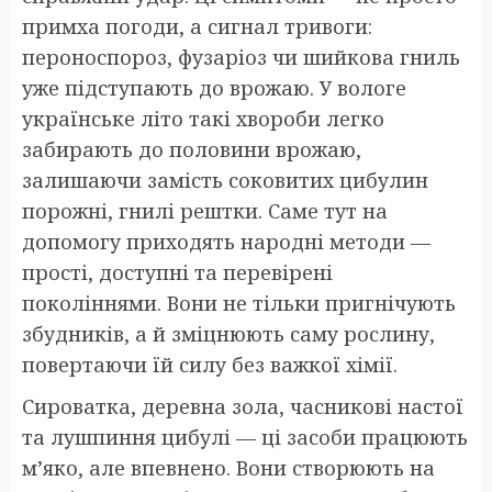
примха погоди, а сигнал тривоги:
пероноспороз, фузаріоз чи шийкова гниль
уже підступають до врожаю. У вологе
українське літо такі хвороби легко
забирають до половини врожаю,
залишаючи замість соковитих цибулин
порожні, гнилі рештки. Саме тут на
допомогу приходять народні методи —
прості, доступні та перевірені
поколіннями. Вони не тільки пригнічують
збудників, а й зміцнюють саму рослину,
повертаючи їй силу без важкої хімії.
Сироватка, деревна зола, часникові настої
та лушпиння цибулі — ці засоби працюють
м’яко, але впевнено. Вони створюють на