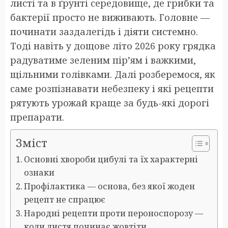
листі та в ґрунті середовище, де грибки та
бактерії просто не виживають. Головне —
починати заздалегідь і діяти системно.
Тоді навіть у дощове літо 2026 року грядка
радуватиме зеленим пір’ям і важкими,
щільними голівками. Далі розберемося, як
саме розпізнавати небезпеку і які рецепти
рятують урожай краще за будь-які дорогі
препарати.
Зміст
Основні хвороби цибулі та їх характерні
ознаки
Профілактика — основа, без якої жоден
рецепт не спрацює
Народні рецепти проти пероноспорозу —
коли листя починає жовтіти