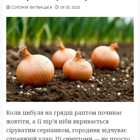
СОЛОМІЯ ВИТВИЦЬКА
09.05.2026
Коли цибуля на грядці раптом починає
жовтіти, а її пір’я ніби вкривається
сіруватим серпанком, городник відчуває
справжній удар. Ці симптоми — не просто