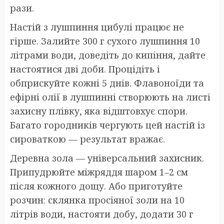
рази.
Настій з лушпиння цибулі працює не
гірше. Залийте 300 г сухого лушпиння 10
літрами води, доведіть до кипіння, дайте
настоятися дві доби. Процідіть і
обприскуйте кожні 5 днів. Флавоноїди та
ефірні олії в лушпинні створюють на листі
захисну плівку, яка відштовхує спори.
Багато городників чергують цей настій із
сироваткою — результат вражає.
Деревна зола — універсальний захисник.
Припудрюйте міжряддя шаром 1–2 см
після кожного дощу. Або приготуйте
розчин: склянка просіяної золи на 10
літрів води, настояти добу, додати 30 г