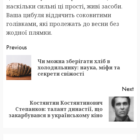
наскільки сильні ці прості, живі засоби.
Ваша цибуля віддячить соковитими
голівками, які пролежать до весни без
жодної плямки.
Post
Previous
navigation
Чи можна зберігати хліб в
Pr
холодильнику: наука, міфи та
po
секрети свіжості
Next
Костянтин Костянтинович
Next
Степанков: талант династії, що
post:
закарбувався в українському кіно