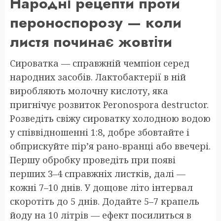
Народні рецепти проти
пероноспорозу — коли
листя починає жовтіти
Сироватка — справжній чемпіон серед
народних засобів. Лактобактерії в ній
виробляють молочну кислоту, яка
пригнічує розвиток Peronospora destructor.
Розведіть свіжу сироватку холодною водою
у співвідношенні 1:8, добре збовтайте і
обприскуйте пір’я рано-вранці або ввечері.
Першу обробку проведіть при появі
перших 3–4 справжніх листків, далі —
кожні 7–10 днів. У дощове літо інтервал
скоротіть до 5 днів. Додайте 5–7 крапель
йоду на 10 літрів — ефект посилиться в