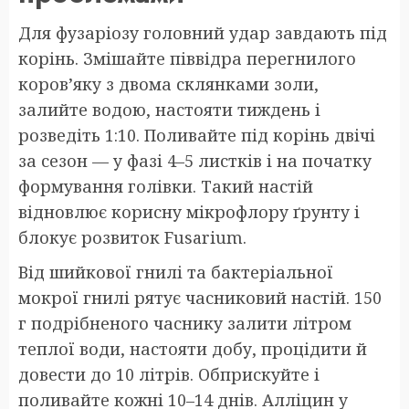
Для фузаріозу головний удар завдають під
корінь. Змішайте піввідра перегнилого
коров’яку з двома склянками золи,
залийте водою, настояти тиждень і
розведіть 1:10. Поливайте під корінь двічі
за сезон — у фазі 4–5 листків і на початку
формування голівки. Такий настій
відновлює корисну мікрофлору ґрунту і
блокує розвиток Fusarium.
Від шийкової гнилі та бактеріальної
мокрої гнилі рятує часниковий настій. 150
г подрібненого часнику залити літром
теплої води, настояти добу, процідити й
довести до 10 літрів. Обприскуйте і
поливайте кожні 10–14 днів. Алліцин у