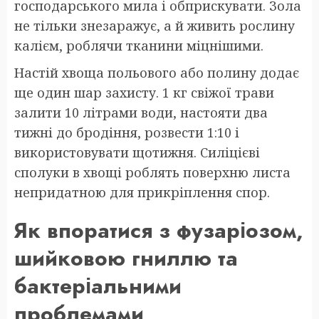
господарського мила і обприскувати. Зола
не тільки знезаражує, а й живить рослину
калієм, роблячи тканини міцнішими.
Настій хвоща польового або полину додає
ще один шар захисту. 1 кг свіжої трави
залити 10 літрами води, настояти два
тижні до бродіння, розвести 1:10 і
використовувати щотижня. Силіцієві
сполуки в хвощі роблять поверхню листа
непридатною для прикріплення спор.
Як впоратися з фузаріозом,
шийковою гниллю та
бактеріальними
проблемами