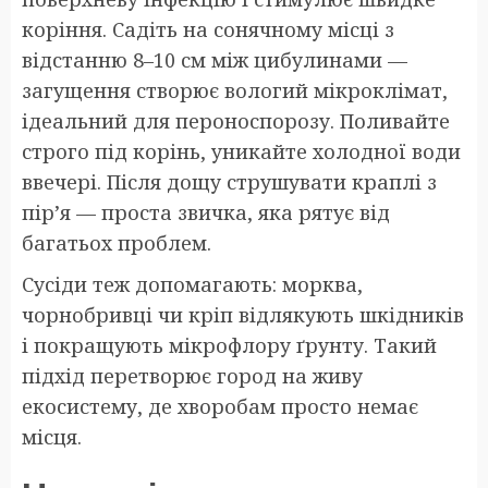
коріння. Садіть на сонячному місці з
відстанню 8–10 см між цибулинами —
загущення створює вологий мікроклімат,
ідеальний для пероноспорозу. Поливайте
строго під корінь, уникайте холодної води
ввечері. Після дощу струшувати краплі з
пір’я — проста звичка, яка рятує від
багатьох проблем.
Сусіди теж допомагають: морква,
чорнобривці чи кріп відлякують шкідників
і покращують мікрофлору ґрунту. Такий
підхід перетворює город на живу
екосистему, де хворобам просто немає
місця.