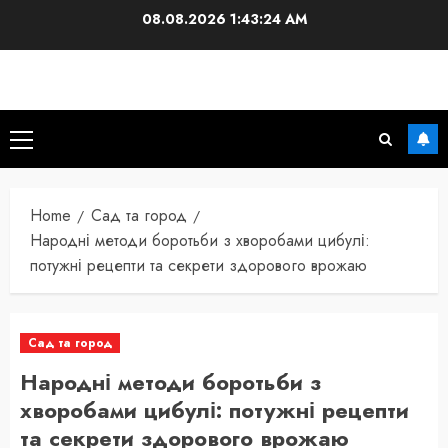
Skip
08.08.2026
1:43:25 AM
to
content
Primary
Menu
Home
Сад та город
Народні методи боротьби з хворобами цибулі:
потужні рецепти та секрети здорового врожаю
Сад та город
Народні методи боротьби з
хворобами цибулі: потужні рецепти
та секрети здорового врожаю