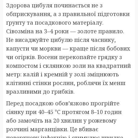
Здорова цибуля починається не з
обприскування, а з правильної підготовки
ґрунту та посадкового матеріалу.
Сівозміна на 3–4 роки — золоте правило.
Не висаджуйте цибулю після часнику,
капусти чи моркви — краще після бобових
чи огірків. Восени перекопайте грядку з
компостом і склянкою золи на квадратний
метр: калій і кремній у золі зміцнюють
клітинні стінки рослин, роблячи їх менш
вразливими до грибків.
Перед посадкою обов’язково прогрійте
сіянку при 40–45 °C протягом 8–10 годин
або замочіть на 20 хвилин у рожевому
розчині марганцівки. Це вбиває
поверхневу інфекцію і стимулює швидке