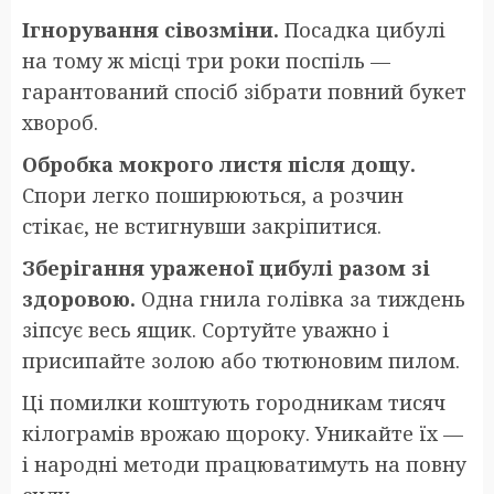
Ігнорування сівозміни.
Посадка цибулі
на тому ж місці три роки поспіль —
гарантований спосіб зібрати повний букет
хвороб.
Обробка мокрого листя після дощу.
Спори легко поширюються, а розчин
стікає, не встигнувши закріпитися.
Зберігання ураженої цибулі разом зі
здоровою.
Одна гнила голівка за тиждень
зіпсує весь ящик. Сортуйте уважно і
присипайте золою або тютюновим пилом.
Ці помилки коштують городникам тисяч
кілограмів врожаю щороку. Уникайте їх —
і народні методи працюватимуть на повну