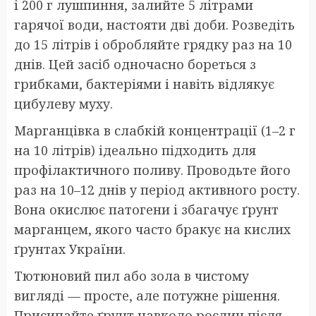
і 200 г лушпиння, залийте 5 літрами
гарячої води, настояти дві доби. Розведіть
до 15 літрів і обробляйте грядку раз на 10
днів. Цей засіб одночасно бореться з
грибками, бактеріями і навіть відлякує
цибулеву муху.
Марганцівка в слабкій концентрації (1–2 г
на 10 літрів) ідеально підходить для
профілактичного поливу. Проводьте його
раз на 10–12 днів у період активного росту.
Вона окислює патогени і збагачує ґрунт
марганцем, якого часто бракує на кислих
ґрунтах України.
Тютюновий пил або зола в чистому
вигляді — просте, але потужне рішення.
Присипайте ґрунт навколо рослин після