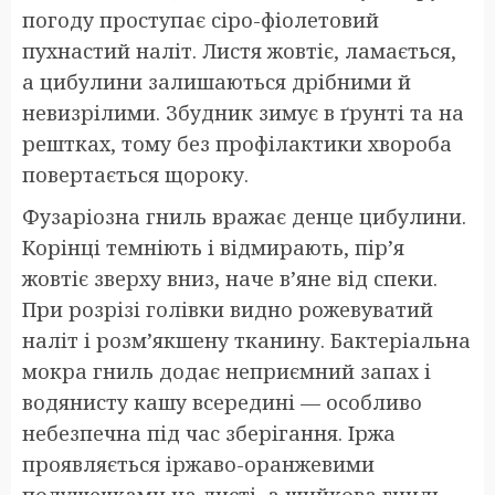
погоду проступає сіро-фіолетовий
пухнастий наліт. Листя жовтіє, ламається,
а цибулини залишаються дрібними й
невизрілими. Збудник зимує в ґрунті та на
рештках, тому без профілактики хвороба
повертається щороку.
Фузаріозна гниль вражає денце цибулини.
Корінці темніють і відмирають, пір’я
жовтіє зверху вниз, наче в’яне від спеки.
При розрізі голівки видно рожевуватий
наліт і розм’якшену тканину. Бактеріальна
мокра гниль додає неприємний запах і
водянисту кашу всередині — особливо
небезпечна під час зберігання. Іржа
проявляється іржаво-оранжевими
подушечками на листі, а шийкова гниль