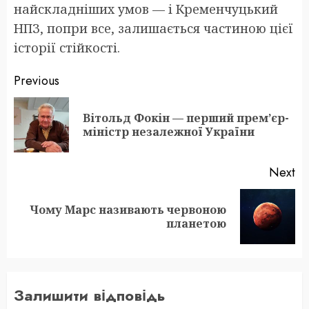
найскладніших умов — і Кременчуцький
НПЗ, попри все, залишається частиною цієї
історії стійкості.
Post
Previous
navigation
Вітольд Фокін — перший прем’єр-
Pr
міністр незалежної України
po
Next
Чому Марс називають червоною
Next
планетою
post:
Залишити відповідь