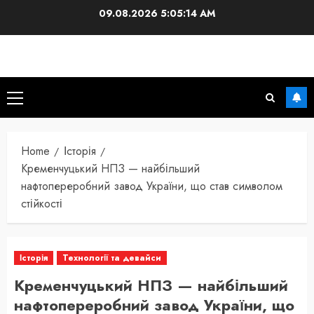
Skip
09.08.2026
5:05:15 AM
to
content
Primary
Menu
Home
Історія
Кременчуцький НПЗ — найбільший
нафтопереробний завод України, що став символом
стійкості
Історія
Технології та девайси
Кременчуцький НПЗ — найбільший
нафтопереробний завод України, що