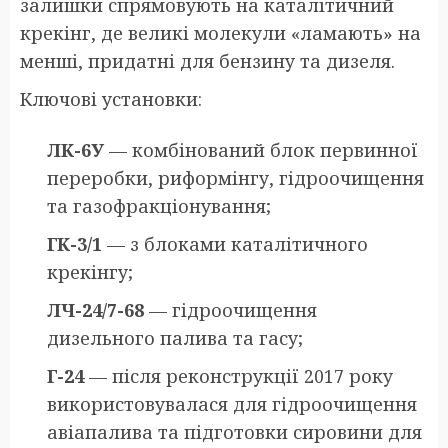
залишки спрямовують на каталітичний
крекінг, де великі молекули «ламають» на
менші, придатні для бензину та дизеля.
Ключові установки:
ЛК-6У
— комбінований блок первинної
переробки, риформінгу, гідроочищення
та газофракціонування;
ГК-3/1
— з блоками каталітичного
крекінгу;
ЛЧ-24/7-68
— гідроочищення
дизельного палива та гасу;
Г-24
— після реконструкції 2017 року
використовувалася для гідроочищення
авіапалива та підготовки сировини для