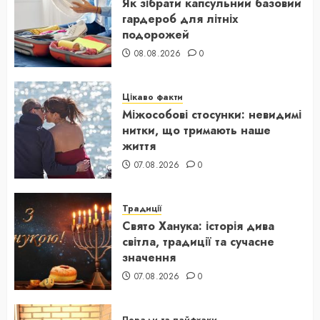
Як зібрати капсульний базовий
гардероб для літніх
подорожей
08.08.2026
0
Цікаво факти
Міжособові стосунки: невидимі
нитки, що тримають наше
життя
07.08.2026
0
Традиції
Свято Ханука: історія дива
світла, традиції та сучасне
значення
07.08.2026
0
Поради та лайфхаки