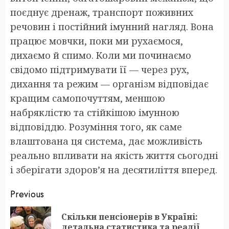
поєднує дренаж, транспорт поживних
речовин і постійний імунний нагляд. Вона
працює мовчки, поки ми рухаємося,
дихаємо й спимо. Коли ми починаємо
свідомо підтримувати її — через рух,
дихання та режим — організм відповідає
кращим самопочуттям, меншою
набряклістю та стійкішою імунною
відповіддю. Розуміння того, як саме
влаштована ця система, дає можливість
реально впливати на якість життя сьогодні
і зберігати здоров’я на десятиліття вперед.
Post
Previous
navigation
Скільки пенсіонерів в Україні:
Pr
детальна статистика та реалії