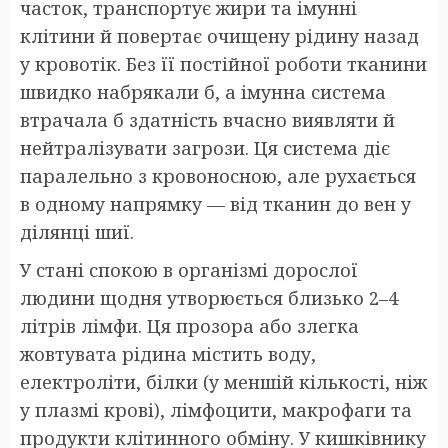
часток, транспортує жири та імунні
клітини й повертає очищену рідину назад
у кровотік. Без її постійної роботи тканини
швидко набрякали б, а імунна система
втрачала б здатність вчасно виявляти й
нейтралізувати загрози. Ця система діє
паралельно з кровоносною, але рухається
в одному напрямку — від тканин до вен у
ділянці шиї.
У стані спокою в організмі дорослої
людини щодня утворюється близько 2–4
літрів лімфи. Ця прозора або злегка
жовтувата рідина містить воду,
електроліти, білки (у меншій кількості, ніж
у плазмі крові), лімфоцити, макрофаги та
продукти клітинного обміну. У кишківнику