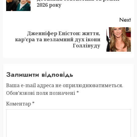
po
2026 року
Next
Дженніфер Еністон: життя,
Next
кар’єра та незламний дух ікони
post:
Голлівуду
Залишити відповідь
Ваша e-mail адреса не оприлюднюватиметься.
Обов’язкові поля позначені
*
Коментар
*