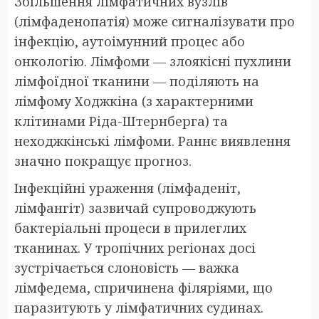
Збільшення лімфатичних вузлів
(лімфаденопатія) може сигналізувати про
інфекцію, аутоімунний процес або
онкологію. Лімфоми — злоякісні пухлини
лімфоїдної тканини — поділяють на
лімфому Ходжкіна (з характерними
клітинами Ріда-Штернберга) та
неходжкінські лімфоми. Раннє виявлення
значно покращує прогноз.
Інфекційні ураження (лімфаденіт,
лімфангіт) зазвичай супроводжують
бактеріальні процеси в прилеглих
тканинах. У тропічних регіонах досі
зустрічається слоновість — важка
лімфедема, спричинена філяріями, що
паразитують у лімфатичних судинах.