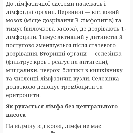
До лімфатичної системи належать і
лімфоїдні органи. Первинні — кістковий
мозок (місце дозрівання В-лімфоцитів) та
тимус (вилочкова залоза), де дозрівають Т-
лімфоцити. Тимус активний у дитинстві й
поступово зменшується після статевого
дозрівання. Вторинні органи — селезінка
(фільтрує кров і реагує на антигени),
мигдалики, пеєрові бляшки в кишківнику
та численні лімфатичні вузли. Селезінка
додатково депонує тромбоцити та
еритроцити.
Як рухається лімфа без центрального
насоса
На відміну від крові, лімфа не має