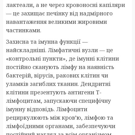
лактеали, а не через кровоносні капіляри
— це захищає печінку від надмірного
навантаження великими жировими
частинками.
Захисна та імунна функції —
найскладніші. Лімфатичні вузли — це
«контрольні пункти», де імунні клітини
постійно сканують лімфу на наявність
бактерій, вірусів, ракових клітин чи
уламків загиблих тканин. Дендритні
клітини презентують антигени Т-
лімфоцитам, запускаючи специфічну
імунну відповідь. Лімфоцити
рециркулюють між кров’ю, лімфою та
лімфоїдними органами, забезпечуючи
постійний нагляд за всім організмом.