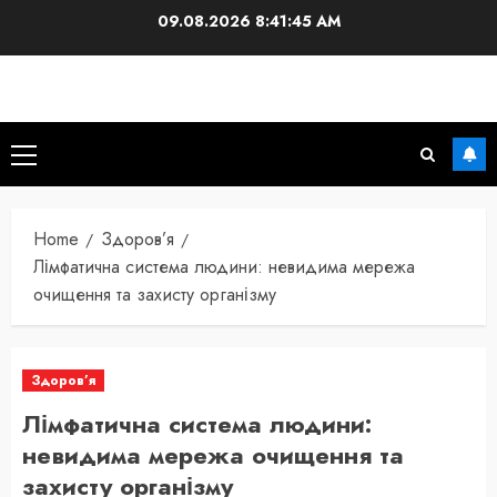
Skip
09.08.2026
8:41:46 AM
to
content
Primary
Menu
Home
Здоров’я
Лімфатична система людини: невидима мережа
очищення та захисту організму
Здоров’я
Лімфатична система людини:
невидима мережа очищення та
захисту організму