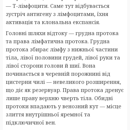
— Т-лімфоцити. Саме тут відбувається
зустріч антигену з лімфоцитами, їхня
активація та клональна експансія.
Головні шляхи відтоку — грудна протока
та права лімфатична протока. Грудна
протока збирає лімфу з нижньої частини
тіла, лівої половини грудей, лівої руки та
лівої сторони голови й шиї. Вона
починається в черевній порожнині від
цистерни чилі — невеликого розширення,
що діє як резервуар. Права протока дренує
лише праву верхню чверть тіла. Обидві
протоки впадають у венозний кут — місце
злиття внутрішньої яремної та
підключичної вен.