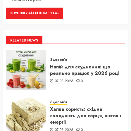
RELATED NEWS
Здоров’я
Напій для схуднення: що
реально працює у 2026 році
07.08.2026
0
Здоров’я
Халва користь: східна
солодкість для серця, кісток і
енергії
07.08.2026
0