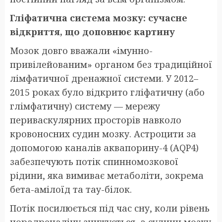
Гліфатична система мозку: сучасне
відкриття, що доповнює картину
Мозок довго вважали «імунно-
привілейованим» органом без традиційної
лімфатичної дренажної системи. У 2012–
2015 роках було відкрито гліфатичну (або
глімфатичну) систему — мережу
периваскулярних просторів навколо
кровоносних судин мозку. Астроцити за
допомогою каналів аквапорину-4 (AQP4)
забезпечують потік спинномозкової
рідини, яка вимиває метаболіти, зокрема
бета-амілоїд та тау-білок.
Потік посилюється під час сну, коли рівень
норадреналіну знижується, а судини мозку