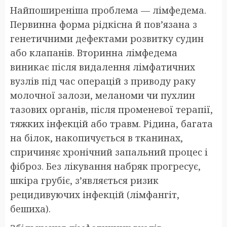
Найпоширеніша проблема — лімфедема.
Первинна форма рідкісна й пов’язана з
генетичними дефектами розвитку судин
або клапанів. Вторинна лімфедема
виникає після видалення лімфатичних
вузлів під час операцій з приводу раку
молочної залози, меланоми чи пухлин
тазових органів, після променевої терапії,
тяжких інфекцій або травм. Рідина, багата
на білок, накопичується в тканинах,
спричиняє хронічний запальний процес і
фіброз. Без лікування набряк прогресує,
шкіра грубіє, з’являється ризик
рецидивуючих інфекцій (лімфангіт,
бешиха).