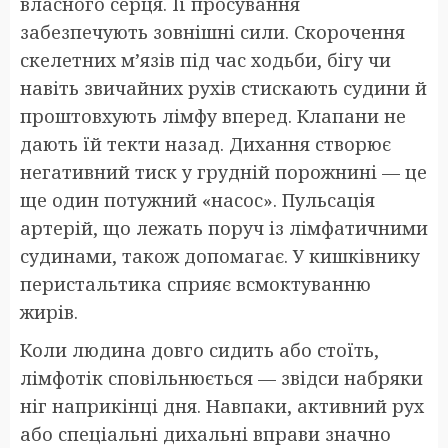
власного серця. Її просування
забезпечують зовнішні сили. Скорочення
скелетних м’язів під час ходьби, бігу чи
навіть звичайних рухів стискають судини й
проштовхують лімфу вперед. Клапани не
дають їй текти назад. Дихання створює
негативний тиск у грудній порожнині — це
ще один потужний «насос». Пульсація
артерій, що лежать поруч із лімфатичними
судинами, також допомагає. У кишківнику
перистальтика сприяє всмоктуванню
жирів.
Коли людина довго сидить або стоїть,
лімфотік сповільнюється — звідси набряки
ніг наприкінці дня. Навпаки, активний рух
або спеціальні дихальні вправи значно