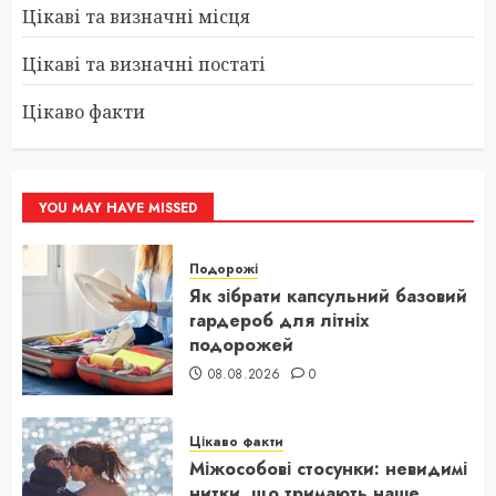
Цікаві та визначні місця
Цікаві та визначні постаті
Цікаво факти
YOU MAY HAVE MISSED
Подорожі
Як зібрати капсульний базовий
гардероб для літніх
подорожей
08.08.2026
0
Цікаво факти
Міжособові стосунки: невидимі
нитки, що тримають наше