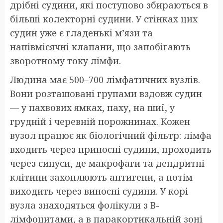
дрібні судини, які поступово збираються в
більші колекторні судини. У стінках цих
судин уже є гладенькі м’язи та
напівмісячні клапани, що запобігають
зворотному току лімфи.
Людина має 500–700 лімфатичних вузлів.
Вони розташовані групами вздовж судин
— у пахвових ямках, паху, на шиї, у
грудній і черевній порожнинах. Кожен
вузол працює як біологічний фільтр: лімфа
входить через приносні судини, проходить
через синуси, де макрофаги та дендритні
клітини захоплюють антигени, а потім
виходить через виносні судини. У корі
вузла знаходяться фолікули з В-
лімфоцитами, а в паракортикальній зоні