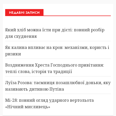
НЕДАВНІ ЗАПИСИ
Який хліб можна їсти при дієті: повний розбір
для схуднення
Як калина впливає на кров: механізми, користь і
ризики
Воздвиження Хреста Господнього привітання:
теплі слова, історія та традиції
Луїза Розова: таємниця позашлюбної доньки, яку
називають дитиною Путіна
Мі-28: повний огляд ударного вертольота
«Нічний мисливець»