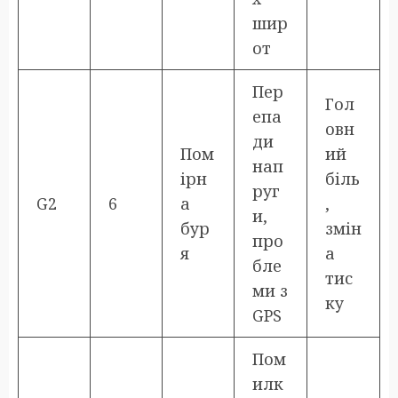
шир
от
Пер
Гол
епа
овн
ди
Пом
ий
нап
ірн
біль
руг
G2
6
а
,
и,
бур
змін
про
я
а
бле
тис
ми з
ку
GPS
Пом
илк