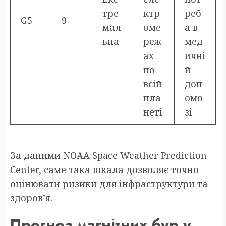
тре
ктр
реб
G5
9
мал
оме
а в
ьна
реж
мед
ах
ичні
по
й
всій
доп
пла
омо
неті
зі
За даними NOAA Space Weather Prediction
Center, саме така шкала дозволяє точно
оцінювати ризики для інфраструктури та
здоров’я.
Прогноз магнітних бур у