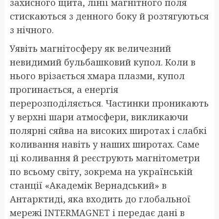
захисного щита, лінії магнітного поля
стискаються з денного боку й розтягуються
з нічного.
Уявіть магнітосферу як величезний
невидимий бульбашковий купол. Коли в
нього врізається хмара плазми, купол
прогинається, а енергія
перерозподіляється. Частинки проникають
у верхні шари атмосфери, викликаючи
полярні сяйва на високих широтах і слабкі
коливання навіть у наших широтах. Саме
ці коливання й реєструють магнітометри
по всьому світу, зокрема на українській
станції «Академік Вернадський» в
Антарктиді, яка входить до глобальної
мережі INTERMAGNET і передає дані в