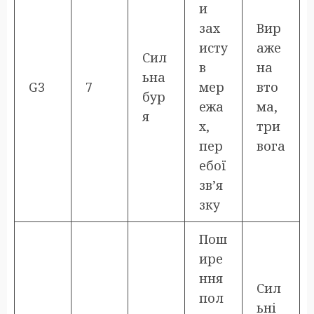
и
зах
Вир
исту
аже
Сил
в
на
ьна
G3
7
мер
вто
бур
ежа
ма,
я
х,
три
пер
вога
ебої
зв’я
зку
Пош
ире
ння
Сил
пол
ьні