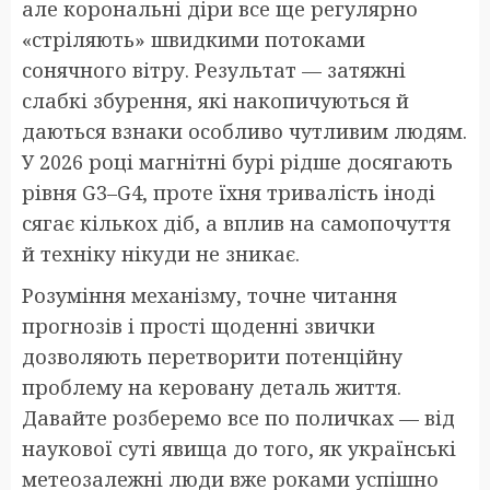
але корональні діри все ще регулярно
«стріляють» швидкими потоками
сонячного вітру. Результат — затяжні
слабкі збурення, які накопичуються й
даються взнаки особливо чутливим людям.
У 2026 році магнітні бурі рідше досягають
рівня G3–G4, проте їхня тривалість іноді
сягає кількох діб, а вплив на самопочуття
й техніку нікуди не зникає.
Розуміння механізму, точне читання
прогнозів і прості щоденні звички
дозволяють перетворити потенційну
проблему на керовану деталь життя.
Давайте розберемо все по поличках — від
наукової суті явища до того, як українські
метеозалежні люди вже роками успішно