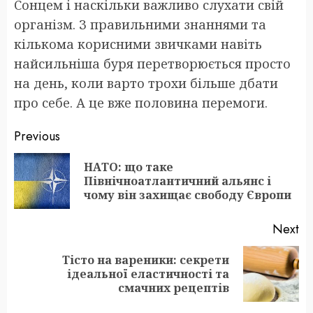
Сонцем і наскільки важливо слухати свій
організм. З правильними знаннями та
кількома корисними звичками навіть
найсильніша буря перетворюється просто
на день, коли варто трохи більше дбати
про себе. А це вже половина перемоги.
Post
Previous
navigation
НАТО: що таке
Pr
Північноатлантичний альянс і
po
чому він захищає свободу Європи
Next
Тісто на вареники: секрети
Next
ідеальної еластичності та
post:
смачних рецептів