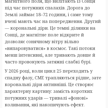
магнітного поля, що вилітають із Сонця
під час потужних спалахів. Дорога до
Землі займає 18–72 години, і саме тому
вчені мають час на попередження. Другий
— корональні діри. Це темні ділянки на
Сонці, де магнітне поле відкрите й
дозволяє сонячному вітру вільно
«випаровуватися» в космос. Такі потоки
менш інтенсивні, але тривають довше й
часто провокують затяжні слабкі бурі.
У 2026 році, коли цикл 25 переходить у
спадну фазу, CME трапляються рідше, зате
корональні діри активніші. Це створює
характерну картину: замість коротких
потужних ударів — тривалі «фонові»
коливання, які накопичують ефект.