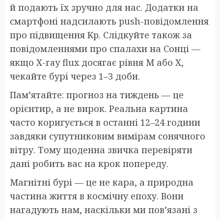
й подають їх зручно для нас. Додатки на
смартфоні надсилають push-повідомлення
про підвищення Kp. Слідкуйте також за
повідомленнями про спалахи на Сонці —
якщо X-ray flux досягає рівня M або X,
чекайте бурі через 1–3 доби.
Пам’ятайте: прогноз на тиждень — це
орієнтир, а не вирок. Реальна картина
часто коригується в останні 12–24 години
завдяки супутниковим вимірам сонячного
вітру. Тому щоденна звичка перевіряти
дані робить вас на крок попереду.
Магнітні бурі — це не кара, а природна
частина життя в космічну епоху. Вони
нагадують нам, наскільки ми пов’язані з