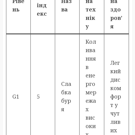
Ріве
Наз
на
на
інд
нь
ва
тех
здо
екс
нік
ров’
у
я
Кол
ива
ння
Лег
в
кий
ене
дис
Сла
рго
ком
бка
мер
G1
5
фор
бур
ежа
т у
я
х
чут
вис
лив
оки
их
х