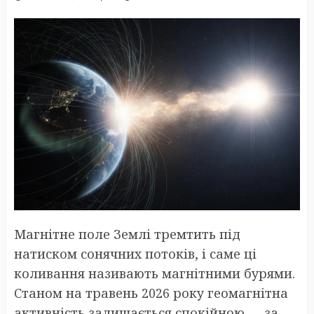
Магнітне поле Землі тремтить під
натиском сонячних потоків, і саме ці
коливання називають магнітними бурями.
Станом на травень 2026 року геомагнітна
активність залишається спокійною — за