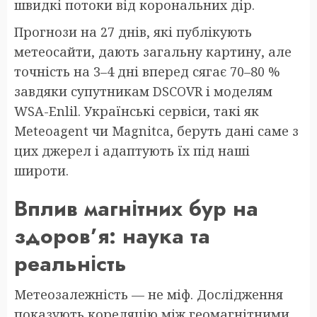
швидкі потоки від корональних дір.
Прогнози на 27 днів, які публікують
метеосайти, дають загальну картину, але
точність на 3–4 дні вперед сягає 70–80 %
завдяки супутникам DSCOVR і моделям
WSA-Enlil. Українські сервіси, такі як
Meteoagent чи Magnitca, беруть дані саме з
цих джерел і адаптують їх під наші
широти.
Вплив магнітних бур на
здоров’я: наука та
реальність
Метеозалежність — не міф. Дослідження
показують кореляцію між геомагнітними