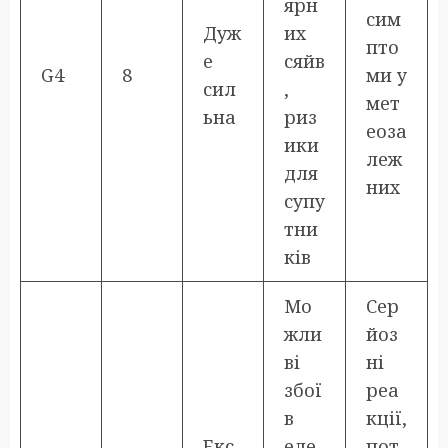
ярн
сим
Дуж
их
пто
е
сяйв
G4
8
ми у
сил
,
мет
ьна
риз
еоза
ики
леж
для
них
супу
тни
ків
Мо
Сер
жли
йоз
ві
ні
збої
реа
в
кції,
Екс
еле
пот