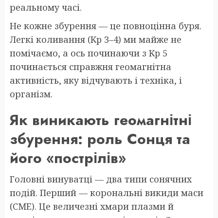
реальному часі.
Не кожне збурення — це повноцінна буря.
Легкі коливання (Kp 3–4) ми майже не
помічаємо, а ось починаючи з Kp 5
починається справжня геомагнітна
активність, яку відчувають і техніка, і
організм.
Як виникають геомагнітні
збурення: роль Сонця та
його «пострілів»
Головні винуватці — два типи сонячних
подій. Перший — корональні викиди маси
(CME). Це величезні хмари плазми й