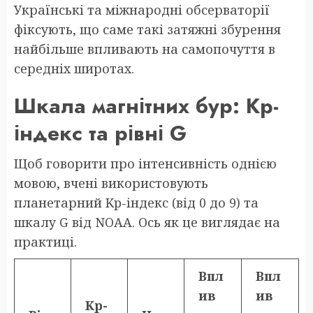
Українські та міжнародні обсерваторії
фіксують, що саме такі затяжні збурення
найбільше впливають на самопочуття в
середніх широтах.
Шкала магнітних бур: Kp-
індекс та рівні G
Щоб говорити про інтенсивність однією
мовою, вчені використовують
планетарний Kp-індекс (від 0 до 9) та
шкалу G від NOAA. Ось як це виглядає на
практиці.
Впл
Впл
ив
ив
Kp-