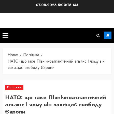
Skip
07.08.2026
5:00:17 AM
to
content
Primary
Menu
Home
Політика
НАТО: що таке Північноатлантичний альянс і чому він
захищає свободу Європи
Політика
НАТО: що таке Північноатлантичний
альянс і чому він захищає свободу
Європи