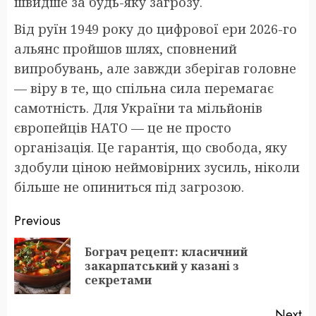
швидше за будь-яку загрозу.
Від руїн 1949 року до цифрової ери 2026-го
альянс пройшов шлях, сповнений
випробувань, але завжди зберігав головне
— віру в те, що спільна сила перемагає
самотність. Для України та мільйонів
європейців НАТО — це не просто
організація. Це гарантія, що свобода, яку
здобули ціною неймовірних зусиль, ніколи
більше не опиниться під загрозою.
Post
Previous
navigation
Бограч рецепт: класичний
Pr
закарпатський у казані з
po
секретами
Next