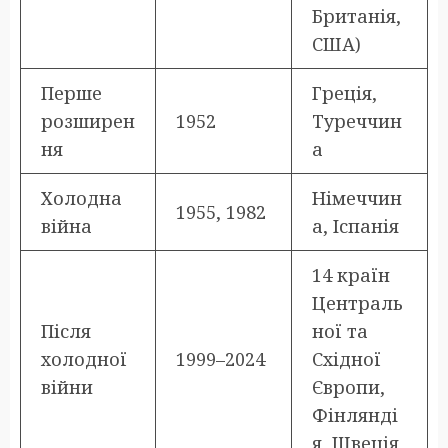
Британія,
США)
Перше
Греція,
розширен
1952
Туреччин
ня
а
Холодна
Німеччин
1955, 1982
війна
а, Іспанія
14 країн
Централь
Після
ної та
холодної
1999–2024
Східної
війни
Європи,
Фінлянді
я, Швеція