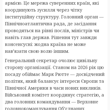
армією. Це мережа суверенних країн, які
координують зусилля через чітку
інституційну структуру. Головний орган —
Північноатлантична рада, де засідання
проводяться на рівні послів, міністрів чи
навіть глав держав. Рішення тут завжди
консенсусні: жодна країна не може
нав’язати свою волю іншим.
Генеральний секретар очолює цивільну
сторону організації. Станом на 2026 рік цю
посаду обіймає Марк Рютте — досвідчений
політик, який балансує інтереси Європи та
Північної Америки в часи нових викликів.
Військовий комітет координує стратегію, а
два головних командування — Верховне
головнокомандування Об’єднаних