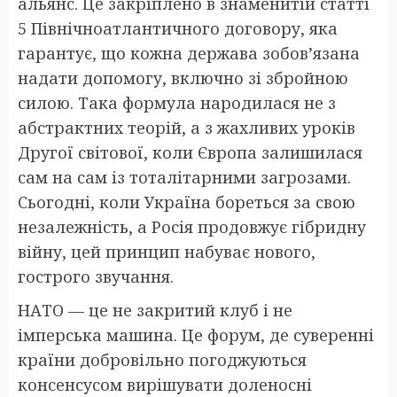
альянс. Це закріплено в знаменитій статті
5 Північноатлантичного договору, яка
гарантує, що кожна держава зобов’язана
надати допомогу, включно зі збройною
силою. Така формула народилася не з
абстрактних теорій, а з жахливих уроків
Другої світової, коли Європа залишилася
сам на сам із тоталітарними загрозами.
Сьогодні, коли Україна бореться за свою
незалежність, а Росія продовжує гібридну
війну, цей принцип набуває нового,
гострого звучання.
НАТО — це не закритий клуб і не
імперська машина. Це форум, де суверенні
країни добровільно погоджуються
консенсусом вирішувати доленосні