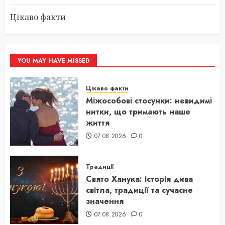
Цікаво факти
YOU MAY HAVE MISSED
Цікаво факти
Міжособові стосунки: невидимі
нитки, що тримають наше
життя
07.08.2026
0
Традиції
Свято Ханука: історія дива
світла, традиції та сучасне
значення
07.08.2026
0