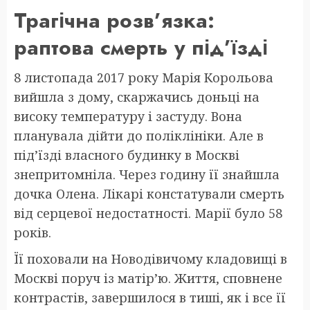
Трагічна розв’язка:
раптова смерть у під’їзді
8 листопада 2017 року Марія Корольова
вийшла з дому, скаржачись доньці на
високу температуру і застуду. Вона
планувала дійти до поліклініки. Але в
під’їзді власного будинку в Москві
знепритомніла. Через годину її знайшла
дочка Олена. Лікарі констатували смерть
від серцевої недостатності. Марії було 58
років.
Її поховали на Новодівичому кладовищі в
Москві поруч із матір’ю. Життя, сповнене
контрастів, завершилося в тиші, як і все її