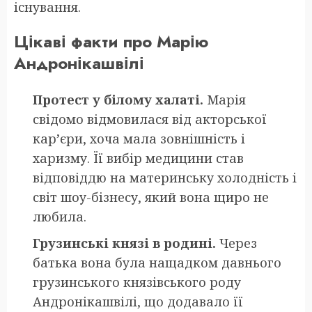
існування.
Цікаві факти про Марію
Андронікашвілі
Протест у білому халаті.
Марія
свідомо відмовилася від акторської
кар’єри, хоча мала зовнішність і
харизму. Її вибір медицини став
відповіддю на материнську холодність і
світ шоу-бізнесу, який вона щиро не
любила.
Грузинські князі в родині.
Через
батька вона була нащадком давнього
грузинського князівського роду
Андронікашвілі, що додавало її