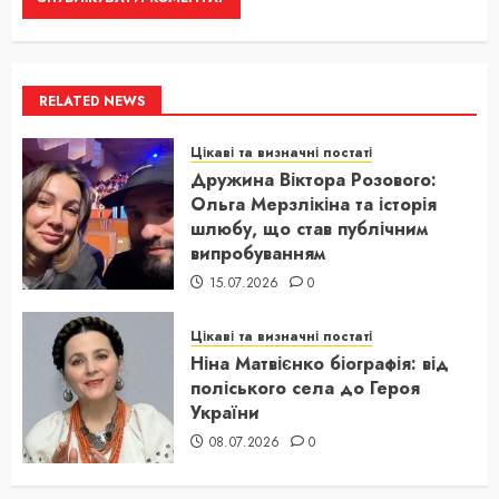
RELATED NEWS
Цікаві та визначні постаті
Дружина Віктора Розового:
Ольга Мерзлікіна та історія
шлюбу, що став публічним
випробуванням
15.07.2026
0
Цікаві та визначні постаті
Ніна Матвієнко біографія: від
поліського села до Героя
України
08.07.2026
0