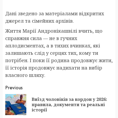
Дані зведено за матеріалами відкритих
джерел та сімейних архівів.
Життя Марії Андронікашвілі вчить, що
справжня сила — не в гучних
аплодисментах, а в тихих вчинках, які
залишають слід у серцях тих, кому ти
потрібен. І поки її родина продовжує жити,
її історія продовжує надихати на вибір
власного шляху.
Post
Previous
navigation
Виїзд чоловіків за кордон у 2026:
Pr
правила, документи та реальні
po
історії