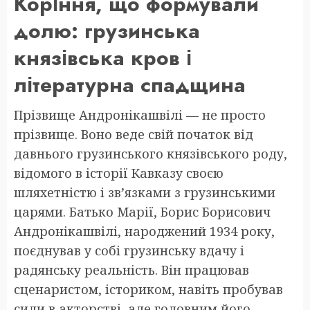
Коріння, що формували
долю: грузинська
князівська кров і
літературна спадщина
Прізвище Андронікашвілі — не просто
прізвище. Воно веде свій початок від
давнього грузинського князівського роду,
відомого в історії Кавказу своєю
шляхетністю і зв’язками з грузинськими
царями. Батько Марії, Борис Борисович
Андронікашвілі, народжений 1934 року,
поєднував у собі грузинську вдачу і
радянську реальність. Він працював
сценаристом, істориком, навіть пробував
сили в акторстві, але головним його