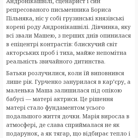
Андронікашвілі, сценарист і син
репресованого письменника Бориса
Пільняка, ніс у собі грузинські князівські
корені роду Андронікашвілі. Дівчинка, яку
всі звали Машею, з перших днів опинилася
в епіцентрі контрастів: блискучий світ
акторських проб і тиха, майже непомітна
реальність звичайного дитинства.
Батьки розлучилися, коли їй виповнився
лише рік. Гурченко занурилася в кар’єру, а
маленька Маша залишилася під опікою
бабусі — матері актриси. Це рішення
матері стало фундаментом усього
подальшого життя дочки. Марія виросла в
атмосфері, де слава сприймалася не як
подарунок, а як тягар, що відбирає тепло і