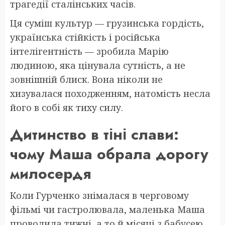
трагедії сталінських часів.
Ця суміш культур — грузинська гордість,
українська стійкість і російська
інтелігентність — зробила Марію
людиною, яка цінувала сутність, а не
зовнішній блиск. Вона ніколи не
хизувалася походженням, натомість несла
його в собі як тиху силу.
Дитинство в тіні слави:
чому Маша обрала дорогу
милосердя
Коли Гурченко знімалася в черговому
фільмі чи гастролювала, маленька Маша
проводила тижні, а то й місяці з бабусею.