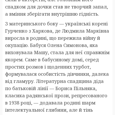
спадком для дочки став не творчий запал,
а вміння зберігати внутрішню гідність.
З материнського боку — українські корені
Гурченко з Харкова, де Людмила Марківна
виросла в родині, що пережила війну й
окупацію. Бабуся Олена Симонова, яка
виховувала Машу, стала для неї справжнім
якорем. Саме в бабусиному домі, серед
простих розмов і щоденних турбот,
формувалася особистість дівчинки, далека
від гламуру. Літературна спадщина діда
по батьковій лінії — Бориса Пільняка,
класика радянської прози, репресованого
в 1938 році, — додавала родині шарм
інтелектуальної глибини, але й тінь