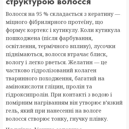
структурою волосся
Волосся на 95 % складається з кератину —
міцного фібрилярного протеїну, що
формує кортекс і кутикулу. Коли кутикула
пошкоджена (після фарбування,
освітлення, термічного впливу), лусочки
піднімаються, волосся втрачає блиск,
вологу і легко рветься. Желатин — це
частково гідролізований колаген
тваринного походження, багатий на
амінокислоти гліцин, пролін та
гідроксипролін. При контакті з водою і
помірним нагріванням він утворює в’язкий
гель, який при нанесенні на вологе
волосся створює тонку, гнучку плівку.