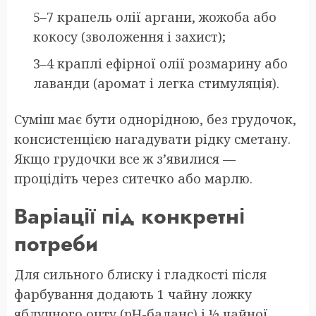
5–7 крапель олії аргани, жожоба або
кокосу (зволоження і захист);
3–4 краплі ефірної олії розмарину або
лаванди (аромат і легка стимуляція).
Суміш має бути однорідною, без грудочок,
консистенцією нагадувати рідку сметану.
Якщо грудочки все ж з’явилися —
процідіть через ситечко або марлю.
Варіації під конкретні
потреби
Для сильного блиску і гладкості після
фарбування додають 1 чайну ложку
яблучного оцту (pH-баланс) і ½ чайної