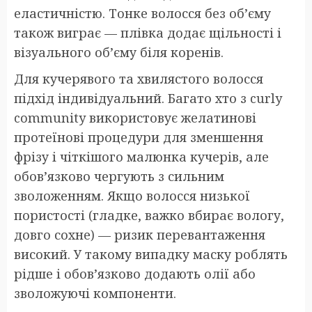
еластичністю. Тонке волосся без об’єму
також виграє — плівка додає щільності і
візуального об’єму біля коренів.
Для кучерявого та хвилястого волосся
підхід індивідуальний. Багато хто з curly
community використовує желатинові
протеїнові процедури для зменшення
фрізу і чіткішого малюнка кучерів, але
обов’язково чергують з сильним
зволоженням. Якщо волосся низької
пористості (гладке, важко вбирає вологу,
довго сохне) — ризик перевантаження
високий. У такому випадку маску роблять
рідше і обов’язково додають олії або
зволожуючі компоненти.