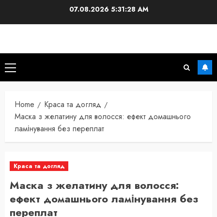
Skip
07.08.2026
5:31:29 AM
to
content
Primary
Menu
Home
Краса та догляд
Маска з желатину для волосся: ефект домашнього
ламінування без переплат
Краса та догляд
Маска з желатину для волосся:
ефект домашнього ламінування без
переплат