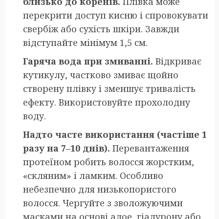
близько до коренів.
Плівка може
перекрити доступ кисню і спровокувати
свербіж або сухість шкіри. Завжди
відступайте мінімум 1,5 см.
Гаряча вода при змиванні.
Відкриває
кутикулу, частково змиває щойно
створену плівку і зменшує тривалість
ефекту. Використовуйте прохолодну
воду.
Надто часте використання (частіше 1
разу на 7–10 днів).
Перевантаження
протеїном робить волосся жорстким,
«скляним» і ламким. Особливо
небезпечно для низькопористого
волосся. Чергуйте з зволожуючими
масками на основі алое, гіалурону або