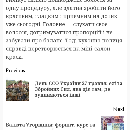
одну процедуру, але здатна зробити його
красивим, гладким і приємним на дотик
уже сьогодні. Головне — слухати своє
волосся, дотримуватися пропорцій і не
забувати про баланс. Тоді кухонна полиця
справді перетворюється на міні-салон
краси.
Post
Previous
navigation
День ССО України 27 травня: еліта
Pr
Збройних Сил, яка діє там, де
po
зупиняються інші
Next
Валюта Угорщини: форинт, курс та
Next