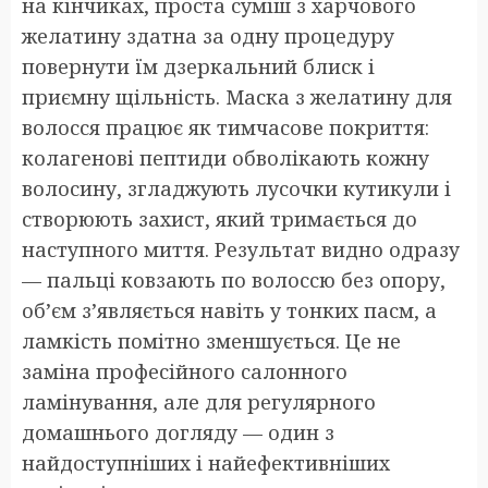
на кінчиках, проста суміш з харчового
желатину здатна за одну процедуру
повернути їм дзеркальний блиск і
приємну щільність. Маска з желатину для
волосся працює як тимчасове покриття:
колагенові пептиди обволікають кожну
волосину, згладжують лусочки кутикули і
створюють захист, який тримається до
наступного миття. Результат видно одразу
— пальці ковзають по волоссю без опору,
об’єм з’являється навіть у тонких пасм, а
ламкість помітно зменшується. Це не
заміна професійного салонного
ламінування, але для регулярного
домашнього догляду — один з
найдоступніших і найефективніших