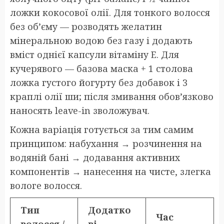
ложки кокосової олії. Для тонкого волосся
без об’єму — розводять желатин
мінеральною водою без газу і додають
вміст однієї капсули вітаміну E. Для
кучерявого — базова маска + 1 столова
ложка густого йогурту без добавок і 3
краплі олії ши; після змивання обов’язково
наносять leave-in зволожувач.
Кожна варіація готується за тим самим
принципом: набухання → розчинення на
водяній бані → додавання активних
компонентів → нанесення на чисте, злегка
вологе волосся.
Тип
Додатко
Час
волосся /
ві