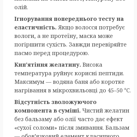
олій.
Ігнорування попереднього тесту на
еластичність.
Якщо волосся потребує
вологи, а не протеїну, маска може
погіршити сухість. Завжди перевіряйте
пасмо перед процедурою.
Кип’ятіння желатину.
Висока
температура руйнує корисні пептиди.
Максимум — водяна баня або коротке
нагрівання в мікрохвильовці до 45–50 °C.
Відсутність зволожуючого
компонента в суміші.
Чистий желатин
без бальзаму або олії часто дає ефект
«сухої соломи» після змивання. Бальзам
— обов’язковий елемент класичного