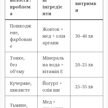
витримк
проблем
інгредіє
и
а
нти
Пошкодж
Жовток +
ене,
мед + олія
30–40 хв
фарбован
аргани
е
Тонке,
Мінераль
без
на вода +
20–25 хв
об’єму
вітамін E
Кучеряве,
Йогурт +
25–35 хв
хвилясте
олія ши
Мед +
Тьмяне,