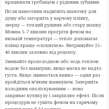
працювати гребінцем з рідкими зубцями.
Після нанесення надягніть шапочку для
душу або загорніть у харчову плівку,
зверху — теплий рушник або стару шапку.
Можна 5–7 хвилин прогріти феном на
низькій температурі — тепло допомагає
плівці краще «схопитися». Витримуйте 25–
40 хвилин залежно від рецепту.
Змивайте прохолодною або ледь теплою
водою без шампуню, якщо маска не надто
густа. Якщо змивається важко — один раз
пройдіться м’яким шампунем. Завершіть
холодним ополіскуванням — воно
закриває кутикулу і закріплює ефект. Після
процедури не сушіть феном на гарячому
режимі хоча б 24 години.