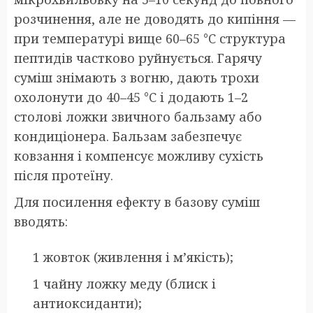
розчинення, але не доводять до кипіння —
при температурі вище 60–65 °C структура
пептидів частково руйнується. Гарячу
суміш знімають з вогню, дають трохи
охолонути до 40–45 °C і додають 1–2
столові ложки звичного бальзаму або
кондиціонера. Бальзам забезпечує
ковзання і компенсує можливу сухість
після протеїну.
Для посилення ефекту в базову суміш
вводять:
1 жовток (живлення і м’якість);
1 чайну ложку меду (блиск і
антиоксиданти);