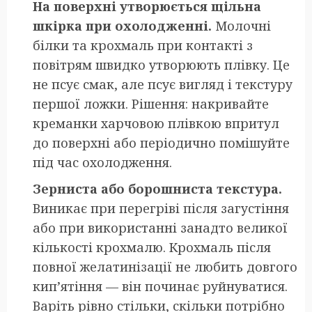
На поверхні утворюється щільна
шкірка при охолодженні.
Молочні
білки та крохмаль при контакті з
повітрям швидко утворюють плівку. Це
не псує смак, але псує вигляд і текстуру
першої ложки. Рішення: накривайте
креманки харчовою плівкою впритул
до поверхні або періодично помішуйте
під час охолодження.
Зерниста або борошниста текстура.
Виникає при перегріві після загустіння
або при використанні занадто великої
кількості крохмалю. Крохмаль після
повної желатинізації не любить довгого
кип’ятіння — він починає руйнуватися.
Варіть рівно стільки, скільки потрібно