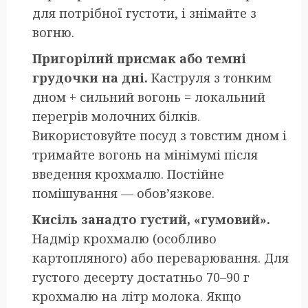
для потрібної густоти, і знімайте з
вогню.
Пригорілий присмак або темні
грудочки на дні.
Каструля з тонким
дном + сильний вогонь = локальний
перегрів молочних білків.
Використовуйте посуд з товстим дном і
тримайте вогонь на мінімумі після
введення крохмалю. Постійне
помішування — обов’язкове.
Кисіль занадто густий, «гумовий».
Надмір крохмалю (особливо
картопляного) або переварювання. Для
густого десерту достатньо 70–90 г
крохмалю на літр молока. Якщо