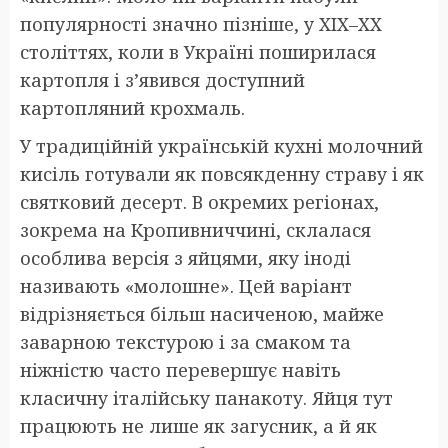
популярності значно пізніше, у XIX–XX
століттях, коли в Україні поширилася
картопля і з’явився доступний
картопляний крохмаль.
У традиційній українській кухні молочний
кисіль готували як повсякденну страву і як
святковий десерт. В окремих регіонах,
зокрема на Кропивниччині, склалася
особлива версія з яйцями, яку іноді
називають «молошне». Цей варіант
відрізняється більш насиченою, майже
заварною текстурою і за смаком та
ніжністю часто перевершує навіть
класичну італійську панакоту. Яйця тут
працюють не лише як загусник, а й як