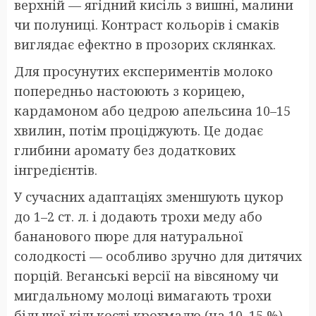
верхній — ягідний кисіль з вишні, малини
чи полуниці. Контраст кольорів і смаків
виглядає ефектно в прозорих склянках.
Для просунутих експериментів молоко
попередньо настоюють з корицею,
кардамоном або цедрою апельсина 10–15
хвилин, потім проціджують. Це додає
глибини аромату без додаткових
інгредієнтів.
У сучасних адаптаціях зменшують цукор
до 1–2 ст. л. і додають трохи меду або
бананового пюре для натуральної
солодкості — особливо зручно для дитячих
порцій. Веганські версії на вівсяному чи
мигдальному молоці вимагають трохи
більшої кількості крохмалю (на 10–15 %),