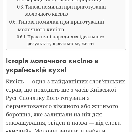
Типові помилки при приготуванні
молочного кисілю
Типові помилки при приготуванні
молочного кисілю
Практичні поради для ідеального
результату в реальному житті
Історія молочного кисілю в
українській кухні
Кисіль — одна з найдавніших слов’янських
страв, що походить ще з часів Київської
Русі. Спочатку його готували з
ферментованого вівсяного або житнього
борошна, яке залишали на ніч для
заквашування, звідси й назва — від слова
«кислий». Молочні варіанти набули