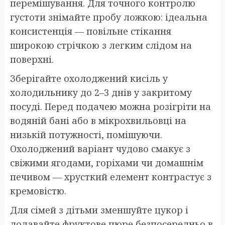
перемішування. Для точного контролю
густоти знімайте пробу ложкою: ідеальна
консистенція — повільне стікання
широкою стрічкою з легким слідом на
поверхні.
Зберігайте охолоджений кисіль у
холодильнику до 2–3 днів у закритому
посуді. Перед подачею можна розігріти на
водяній бані або в мікрохвильовці на
низькій потужності, помішуючи.
Охолоджений варіант чудово смакує з
свіжими ягодами, горіхами чи домашнім
печивом — хрусткий елемент контрастує з
кремовістю.
Для сімей з дітьми зменшуйте цукор і
додавайте фруктове пюре безпосередньо в