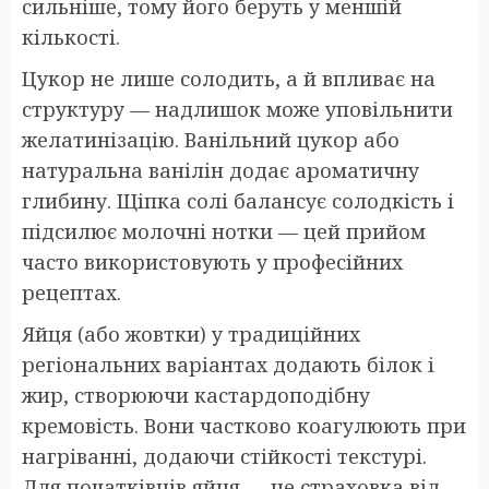
сильніше, тому його беруть у меншій
кількості.
Цукор не лише солодить, а й впливає на
структуру — надлишок може уповільнити
желатинізацію. Ванільний цукор або
натуральна ванілін додає ароматичну
глибину. Щіпка солі балансує солодкість і
підсилює молочні нотки — цей прийом
часто використовують у професійних
рецептах.
Яйця (або жовтки) у традиційних
регіональних варіантах додають білок і
жир, створюючи кастардоподібну
кремовість. Вони частково коагулюють при
нагріванні, додаючи стійкості текстурі.
Для початківців яйця — це страховка від