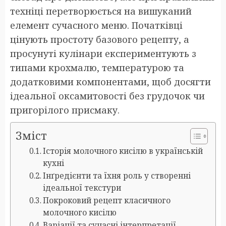
техніці перетворюється на вишуканий
елемент сучасного меню. Початківці
цінують простоту базового рецепту, а
просунуті кулінари експериментують з
типами крохмалю, температурою та
додатковими компонентами, щоб досягти
ідеальної оксамитовості без грудочок чи
пригорілого присмаку.
Зміст
Історія молочного кисілю в українській
кухні
Інґредієнти та їхня роль у створенні
ідеальної текстури
Покроковий рецепт класичного
молочного кисілю
Варіації та сучасні інтерпретації