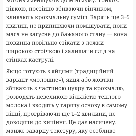
вогонь зменшують до мінімуму. Тонкою
цівкою, постійно збиваючи вінчиком,
вливають крохмальну суміш. Варять ще 3–5
хвилин, не припиняючи помішувати, поки
маса не загусне до бажаного стану — вона
повинна повільно стікати з ложки
широкою стрічкою і залишати слід на
стінках каструлі.
Якщо готують з яйцями (традиційний
варіант «молошне»), яйця або жовтки
збивають з частиною цукру та крохмалю,
розводять невеликою кількістю теплого
молока і вводять у гарячу основу в самому
кінці, прогріваючи ще 1–2 хвилини, не
доводячи до кипіння. Це дає насичену,
майже заварну текстуру, яку особливо