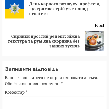
navigation
День карного розшуку: професія,
Pr
що тримає стрій уже понад
po
століття
Next
Сирники простий рецепт: ніжна
Next
текстура та рум’яна скоринка без
post:
зайвих зусиль
Залишити відповідь
Ваша e-mail адреса не оприлюднюватиметься.
Обов’язкові поля позначені
*
Коментар
*