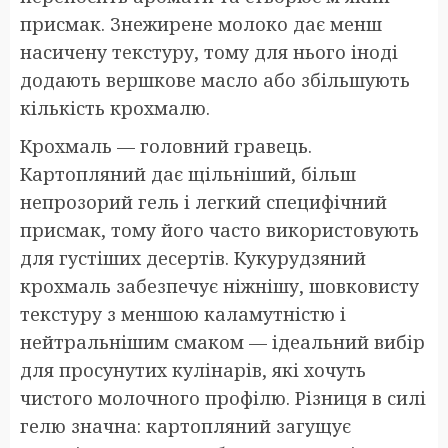
присмак. Знежирене молоко дає менш
насичену текстуру, тому для нього іноді
додають вершкове масло або збільшують
кількість крохмалю.
Крохмаль — головний гравець.
Картопляний дає щільніший, більш
непрозорий гель і легкий специфічний
присмак, тому його часто використовують
для густіших десертів. Кукурудзяний
крохмаль забезпечує ніжнішу, шовковисту
текстуру з меншою каламутністю і
нейтральнішим смаком — ідеальний вибір
для просунутих кулінарів, які хочуть
чистого молочного профілю. Різниця в силі
гелю значна: картопляний загущує