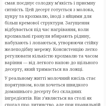
смак поєднує солодку м’якість і приємну
ситність. Цей десерт готується з молока,
цукру та крохмалю, іноді з яйцями для
більш кремової структури. Загущення
відбувається під час нагрівання, коли
крохмальні гранули вбирають рідину,
набухають і лопаються, утворюючи стійку
желеподібну мережу. Консистенцію легко
регулювати кількістю крохмалю та часом
варіння — від легкого напою до щільного
десерту, який тримається на ложці.
У реальному житті молочний кисіль стає
порятунком, коли хочеться швидкого
домашнього десерту без складних
інгредієнтів. Він з’являється на столі як
спогад про дитинство, але при правильній