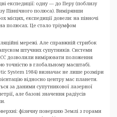
ві експедиції: одну — до Перу (поблизу
изу Північного полюса). Вимірявши
х місцях, експедиції довели: на півночі
на полюсах. Це стало тріумфом
гуляційні мережі. Але справжній стрибок
 запуском штучних супутників. Системи
ОНАСС дозволили вимірювати положення
ою точністю в глобальному масштабі.
tic System 1984) визначає не лише розміри
орієнтацію відносно центру мас планети.
ся за даними супутникової лазерної
етрії, але базові значення радіусів
и.
оверхні: фізичну поверхню Землі з горами