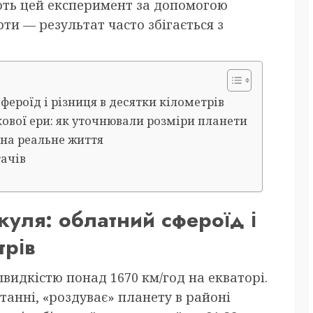
ють цей експеримент за допомогою
ти — результат часто збігається з
фероїд і різниця в десятки кілометрів
ової ери: як уточнювали розміри планети
 на реальне життя
ачів
куля: облатний сфероїд і
трів
швидкістю понад 1670 км/год на екваторі.
танні, «роздуває» планету в районі