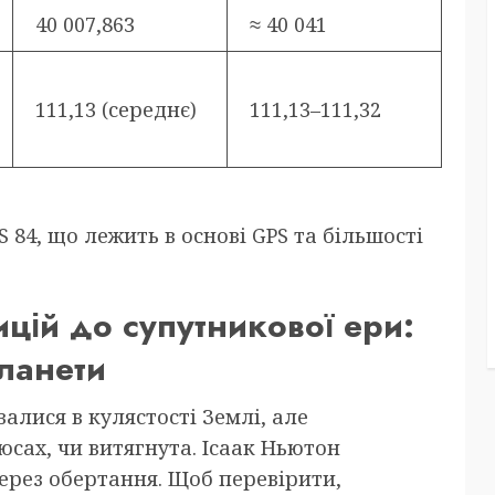
40 007,863
≈ 40 041
111,13 (середнє)
111,13–111,32
 84, що лежить в основі GPS та більшості
цій до супутникової ери:
ланети
івалися в кулястості Землі, але
юсах, чи витягнута. Ісаак Ньютон
ерез обертання. Щоб перевірити,