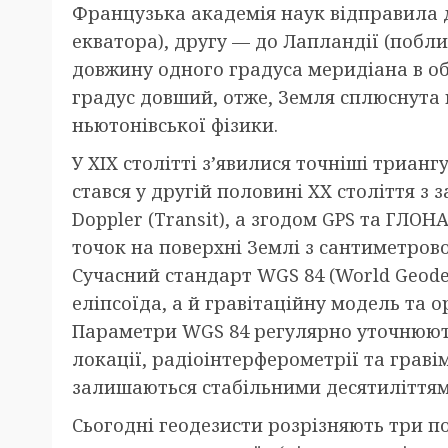
Французька академія наук відправила д
екватора), другу — до Лапландії (побл
довжину одного градуса меридіана в обо
градус довший, отже, Земля сплюснута 
ньютонівської фізики.
У XIX столітті з’явилися точніші триан
стався у другій половині XX століття з
Doppler (Transit), а згодом GPS та ГЛ
точок на поверхні Землі з сантиметров
Сучасний стандарт WGS 84 (World Geode
еліпсоїда, а й гравітаційну модель та 
Параметри WGS 84 регулярно уточнюють
локації, радіоінтерферометрії та гравім
залишаються стабільними десятиліттям
Сьогодні геодезисти розрізняють три п