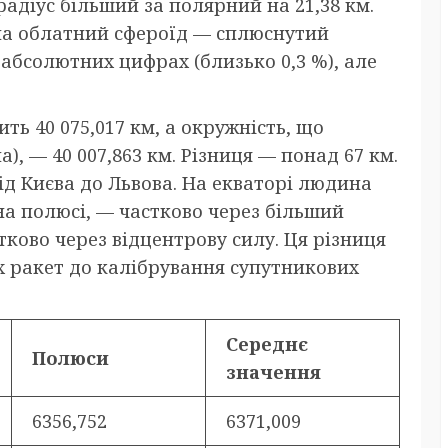
радіус більший за полярний на 21,38 км.
 на облатний сфероїд — сплюснутий
 абсолютних цифрах (близько 0,3 %), але
ть 40 075,017 км, а окружність, що
, — 40 007,863 км. Різниця — понад 67 км.
від Києва до Львова. На екваторі людина
на полюсі, — частково через більший
стково через відцентрову силу. Ця різниця
их ракет до калібрування супутникових
Середнє
Полюси
значення
6356,752
6371,009