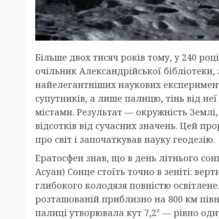
Більше двох тисяч років тому, у 240 роц
очільник Александрійської бібліотеки, 
найелегантніших наукових експериментів 
супутників, а лише палицю, тінь від не
містами. Результат — окружність Землі,
відсотків від сучасних значень. Цей п
про світ і започаткував науку геодезію.
Ератосфен знав, що в день літнього сонц
Асуан) Сонце стоїть точно в зеніті: вер
глибокого колодязя повністю освітлене. 
розташованій приблизно на 800 км півні
палиці утворювала кут 7,2° — рівно одн