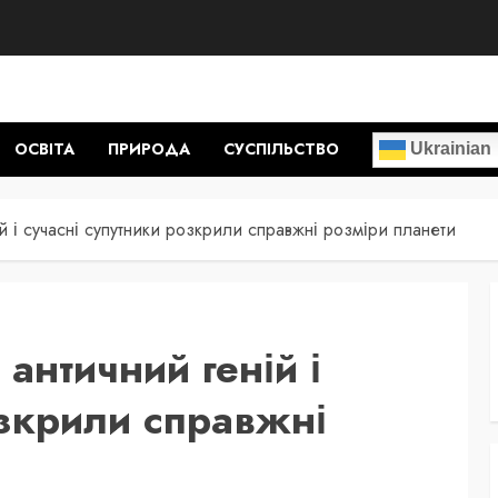
ОСВІТА
ПРИРОДА
СУСПІЛЬСТВО
Ukrainian
ій і сучасні супутники розкрили справжні розміри планети
 античний геній і
озкрили справжні