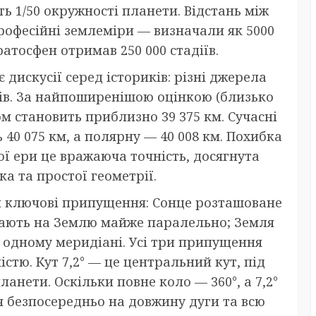
ь 1/50 окружності планети. Відстань між
рофесійні землеміри — визначали як 5000
атосфен отримав 250 000 стадіїв.
 дискусії серед істориків: різні джерела
рів. За найпоширенішою оцінкою (близько
ом становить приблизно 39 375 км. Сучасні
40 075 км, а полярну — 40 008 км. Похибка
шої ери це вражаюча точність, досягнута
а та простої геометрії.
и ключові припущення: Сонце розташоване
дають на Землю майже паралельно; Земля
а одному меридіані. Усі три припущення
тю. Кут 7,2° — це центральний кут, під
анети. Оскільки повне коло — 360°, а 7,2°
я безпосередньо на довжину дуги та всю