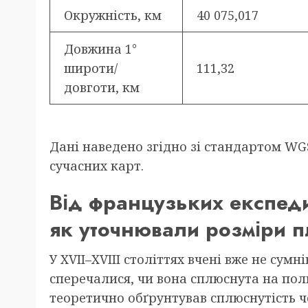
Окружність, км
40 075,017
Довжина 1°
широти/
111,32
довготи, км
Дані наведено згідно зі стандартом WGS
сучасних карт.
Від французьких експеди
як уточнювали розміри п
У XVII–XVIII століттях вчені вже не сумн
сперечалися, чи вона сплюснута на пол
теоретично обґрунтував сплюснутість ч