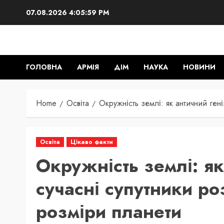
Skip
07.08.2026
4:06:00 PM
to
content
ГОЛОВНА
АРМІЯ
ДІМ
НАУКА
НОВИНИ
Home
Освіта
Окружність землі: як античний ген
Освіта
Цікаво факти
Окружність землі: як
сучасні супутники р
розміри планети