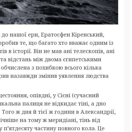
і до нашої ери, Ератосфен Кіренський,
зробив те, що багато хто вважає одним із
в історії. Він не мав ані телескопів, ані
ї та відстань між двома єгипетськими
 обчислена з похибкою всього кілька
рорив назавжди змінив уявлення людства
естояння, опівдні, у Сієні (сучасний
тикальна палиця не відкидає тіні, а дно
Того ж дня й тієї ж години в Александрії,
чніше на тому ж меридіані, тінь від
у п’ятдесяту частину повного кола. Це