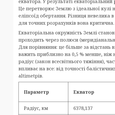
екватора. У результаті екваторіальний 
Це перетворює Землю з ідеальної кулі
еліпсоїд обертання. Різниця невелика в
для точних розрахунків вона критична.
Екваторіальна окружність Землі станови
проходить через полюси (меридіанальна)
Для порівняння: це більше за відстань 
важить приблизно на 0,5 % менше, ніж 
радіус (закон всесвітнього тяжіння), ча
впливає на все: від точності балістичн
altimetрів.
Параметр
Екватор
Радіус, км
6378,137