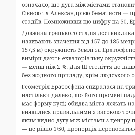
означало, що дуга між містами становит
Сієною та Александрією бематисти — п
стадіїв. Помноживши цю цифру на 50, Ер
Довжина грецького стадія досі викликає
називають значення від 157 до 185 мет
157,5 м) окружність Землі за Ератосфен
виміри дають екваторіальну окружність 
— менш ніж 2 %. Для III століття до на
без жодного приладу, крім людського ок
Геометрія Ератосфена спиралася на тр
настільки далеко, що його промені па
має форму кулі; обидва міста лежать н
виявилися правильними з високою точніс
яким видно дугу між містами з центру пл
— це рівно 1/50, пропорція переноситьс