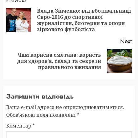
Post
Previous
navigation
Влада Зінченко: від вболівальниці
Євро-2016 до спортивної
Pr
журналістки, блогерки та опори
po
зіркового футболіста
Next
Чим корисна сметана: користь
Next
для здоров’я, склад та секрети
post:
правильного вживання
Залишити відповідь
Ваша e-mail адреса не оприлюднюватиметься.
Обов’язкові поля позначені
*
Коментар
*