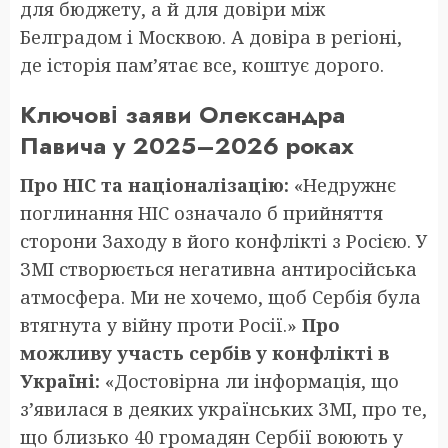
для бюджету, а й для довіри між
Белградом і Москвою. А довіра в регіоні,
де історія пам’ятає все, коштує дорого.
Ключові заяви Олександра
Павича у 2025–2026 роках
Про НІС та націоналізацію:
«Недружнє
поглинання НІС означало б прийняття
сторони Заходу в його конфлікті з Росією. У
ЗМІ створюється негативна антиросійська
атмосфера. Ми не хочемо, щоб Сербія була
втягнута у війну проти Росії.»
Про
можливу участь сербів у конфлікті в
Україні:
«Достовірна ли інформація, що
з’явилася в деяких українських ЗМІ, про те,
що близько 40 громадян Сербії воюють у