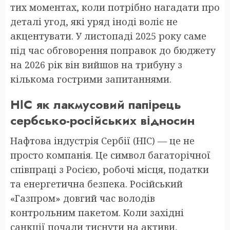
тих моментах, коли потрібно нагадати про
деталі угод, які уряд іноді воліє не
акцентувати. У листопаді 2025 року саме
під час обговорення поправок до бюджету
на 2026 рік він вийшов на трибуну з
кількома гострими запитаннями.
НІС як лакмусовий папірець
сербсько-російських відносин
Нафтова індустрія Сербії (НІС) — це не
просто компанія. Це символ багаторічної
співпраці з Росією, робочі місця, податки
та енергетична безпека. Російський
«Газпром» довгий час володів
контрольним пакетом. Коли західні
санкції почали тиснути на активи,