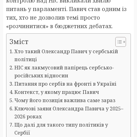
контролю над НІС викликали хвилю
питань у парламенті. Павич став одним із
тих, хто не дозволив темі просто
«розчинитися» в бюджетних дебатах.
Зміст
Хто такий Олександр Павич у сербській
політиці
НІС як лакмусовий папірець сербсько-
російських відносин
Питання про сербів на фронті в Україні
Контекст, у якому працює Павич
Чому його позиція важлива саме зараз
Ключові заяви Олександра Павича у 2025–
2026 роках
Що далі для такого типу політиків у
Сербії