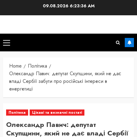
Skip
09.08.2026
6:23:36 AM
to
content
Primary
Menu
Home
Політика
Олександр Павич: депутат Скупщини, який не дає
владі Сербії забути про російські інтереси в
енергетиці
Політика
Цікаві та визначні постаті
Олександр Павич: депутат
Скупщини, який не дає владі Сербії