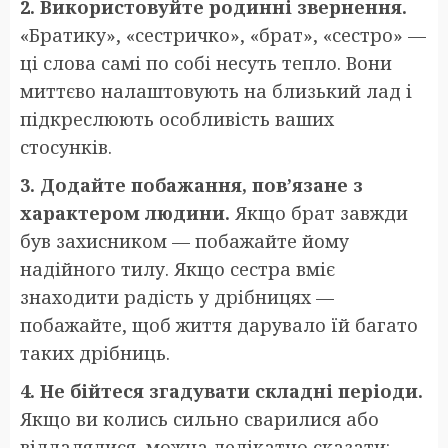
2. Використовуйте родинні звернення.
«Братику», «сестричко», «брат», «сестро» —
ці слова самі по собі несуть тепло. Вони
миттєво налаштовують на близький лад і
підкреслюють особливість ваших
стосунків.
3. Додайте побажання, пов’язане з
характером людини.
Якщо брат завжди
був захисником — побажайте йому
надійного тилу. Якщо сестра вміє
знаходити радість у дрібницях —
побажайте, щоб життя дарувало їй багато
таких дрібниць.
4. Не бійтеся згадувати складні періоди.
Якщо ви колись сильно сварилися або
віддалялися, можна делікатно сказати: