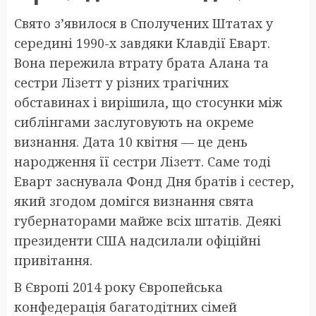
Свято з’явилося в Сполучених Штатах у
середині 1990-х завдяки Клавдії Еварт.
Вона пережила втрату брата Алана та
сестри Лізетт у різних трагічних
обставинах і вирішила, що стосунки між
сиблінгами заслуговують на окреме
визнання. Дата 10 квітня — це день
народження її сестри Лізетт. Саме тоді
Еварт заснувала Фонд Дня братів і сестер,
який згодом домігся визнання свята
губернаторами майже всіх штатів. Деякі
президенти США надсилали офіційні
привітання.
В Європі 2014 року Європейська
конфедерація багатодітних сімей