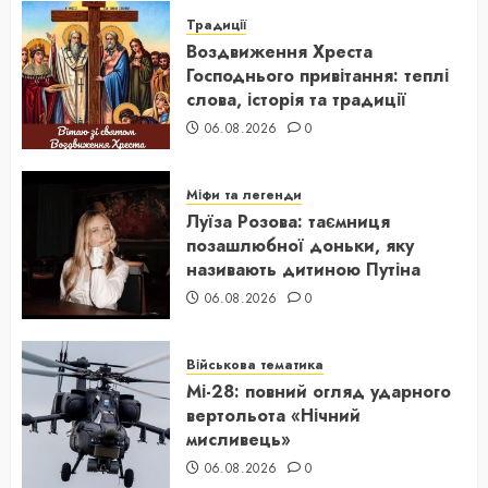
Традиції
Воздвиження Хреста
Господнього привітання: теплі
слова, історія та традиції
06.08.2026
0
Міфи та легенди
Луїза Розова: таємниця
позашлюбної доньки, яку
називають дитиною Путіна
06.08.2026
0
Військова тематика
Мі-28: повний огляд ударного
вертольота «Нічний
мисливець»
06.08.2026
0