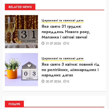
RELATED NEWS
Цервковні та святкові дати
Яке свято 31 грудня:
переддень Нового року,
Маланка і світові звичаї
31.07.2026
0
Цервковні та святкові дати
Яке свято 3 квітня: повний гід
по релігійних, міжнародних і
народних датах
30.07.2026
0
ПОШУК