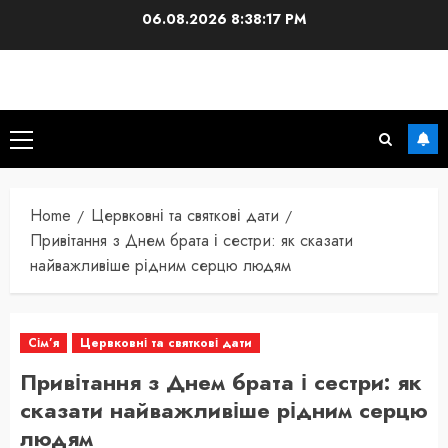
Skip
06.08.2026
8:38:18 PM
to
content
Primary
Menu
Home
Цервковні та святкові дати
Привітання з Днем брата і сестри: як сказати
найважливіше рідним серцю людям
Сім’я
Цервковні та святкові дати
Привітання з Днем брата і сестри: як
сказати найважливіше рідним серцю
людям