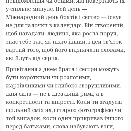
повідомлення чи обійми, які повертають їх
у спільне минуле. Цей день —
Міжнародний день братів і сестер — існує
не для галочки в календарі. Він створений,
щоб нагадати: людина, яка росла поруч,
знає тебе так, як ніхто інший, і цей зв’язок
вартий того, щоб його відзначати словами,
які йдуть від серця.
Привітання з днем брата і сестри можуть
бути короткими чи розлогими,
жартівливими чи глибоко зворушливими.
Їхня сила — не в ідеальній римі, а в
конкретності та щирості. Коли ти згадуєш
спільний сміх над старою фотографією чи
той випадок, коли один прикривав іншого
перед батьками, слова набувають ваги,