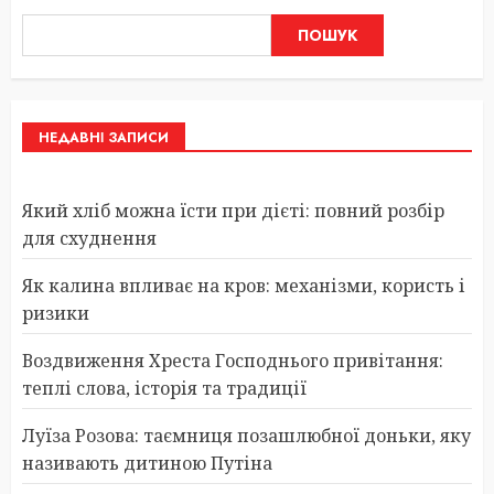
ПОШУК
НЕДАВНІ ЗАПИСИ
Який хліб можна їсти при дієті: повний розбір
для схуднення
Як калина впливає на кров: механізми, користь і
ризики
Воздвиження Хреста Господнього привітання:
теплі слова, історія та традиції
Луїза Розова: таємниця позашлюбної доньки, яку
називають дитиною Путіна