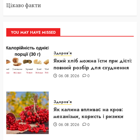
Цікаво факти
YOU MAY HAVE MISSED
Здоров’я
Який хліб можна їсти при дієті:
повний розбір для схуднення
06.08.2026
0
Здоров’я
Як калина впливає на кров:
механізми, користь і ризики
06.08.2026
0