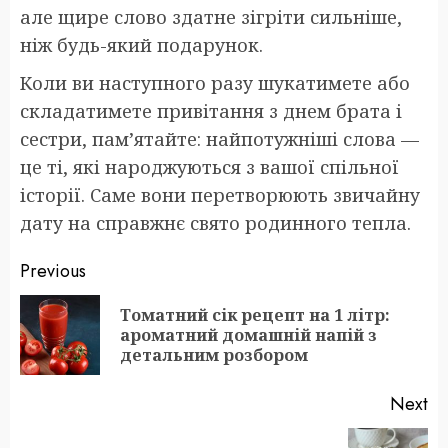
але щире слово здатне зігріти сильніше,
ніж будь-який подарунок.
Коли ви наступного разу шукатимете або
складатимете привітання з днем брата і
сестри, пам’ятайте: найпотужніші слова —
це ті, які народжуються з вашої спільної
історії. Саме вони перетворюють звичайну
дату на справжнє свято родинного тепла.
Post
Previous
navigation
Томатний сік рецепт на 1 літр:
Pr
ароматний домашній напій з
po
детальним розбором
Next