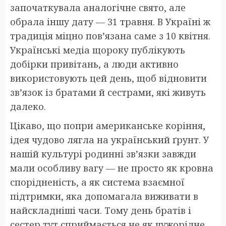
започаткувала аналогічне свято, але
обрала іншу дату — 31 травня. В Україні ж
традиція міцно пов’язана саме з 10 квітня.
Українські медіа щороку публікують
добірки привітань, а люди активно
використовують цей день, щоб відновити
зв’язок із братами й сестрами, які живуть
далеко.
Цікаво, що попри американське коріння,
ідея чудово лягла на український ґрунт. У
нашій культурі родинні зв’язки завжди
мали особливу вагу — не просто як кровна
спорідненість, а як система взаємної
підтримки, яка допомагала виживати в
найскладніші часи. Тому день братів і
сестер тут сприймається не як чужорідне