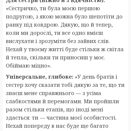
Для сестри (ніжно й з вдячністю):
«Сестричко, ти була моєю першою
подругою, з якою можна було шепотіти до
ранку під ковдрою. Дякую, що й тепер,
коли ми дорослі, ти все одно вмієш
вислухати і зрозуміти без зайвих слів.
Нехай у твоєму житті буде стільки ж світла
й тепла, скільки ти приносиш у моє.
Обіймаю міцно».
Універсальне, глибоке:
«У день братів і
сестер хочу сказати тобі дякую за те, що ти
знаєш мене справжнього — з усіма
слабкостями й перемогами. Ми пройшли
разом стільки етапів, що іноді мені
здається: ти — частина моєї особистості.
Нехай попереду в нас буде ще багато