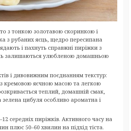
сто з тонкою золотавою скоринкою і
ка з рубаних яєць, щедро пересипана
ядають і пахнуть справжні пиріжки з
лінь залишаються улюбленою домашньою
тів і дивовижним поєднанням текстур:
 з кремовою яєчною масою та легкою
 розкривається теплий, домашній смак,
а зелена цибуля особливо ароматна і
0–12 середніх пиріжків. Активного часу на
н плюс 50–60 хвилин на підхід тіста.