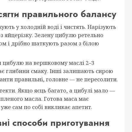
сягти правильного балансу
ують у холодній воді і чистять. Нарізують
з яйцерізку. Зелену цибулю ретельно
м і дрібно шаткують разом з білою
и цибулю на вершковому маслі 2–3
ає глибини смаку. Інші залишають сирою
іанти правильні, головне — не пересолити.
текти. Якщо яєць багато, а цибулі мало —
пленого масла. Готова маса має
уже сам по собі викликає апетит.
ні способи приготування