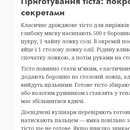
Приготування тіста: пок
секретами
Класичне дріжджове тісто для пиріжків 
глибоку миску насипають 500 г борошна,
цукру, 1 чайну ложку солі. В окремій по
яйце і 1 столову ложку олії. Рідину вли
спочатку ложкою, а потім руками на сто
Тісто повинно стати м’яким, еластични
додають борошно по столовій ложці, а
вийдуть щільними. Готове тісто збира
або вологим рушником і ставлять у тепл
має збільшитися вдвічі.
Досвідчені кулінари перевіряють готовні
натискають пальцем — ямка повільно з
тісто ще не готове. Якщо швидко зника