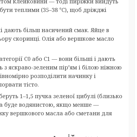
стом клейковини — тоді пиріжки вийдуть
бути теплими (35–38 °C), щоб дріжджі
ні дають більш насичений смак. Яйце в
льору скоринці. Олія або вершкове масло
тегорії С0 або С1 — вони більші і дають
 з яскраво-зеленим пір’ям і білою ніжною
івномірно розподілити начинку і
орвати тісто.
беруть 1–1,5 пучка зеленої цибулі (близько
ка буде водянистою, якщо менше —
ожку вершкового масла або сметани для