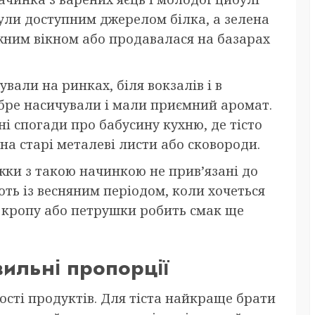
були доступним джерелом білка, а зелена
жним вікном або продавалася на базарах
ували на ринках, біля вокзалів і в
обре насичували і мали приємний аромат.
ні спогади про бабусину кухню, де тісто
на старі металеві листи або сковороди.
іжки з такою начинкою не прив’язані до
ють із весняним періодом, коли хочеться
я кропу або петрушки робить смак ще
вильні пропорції
жості продуктів. Для тіста найкраще брати