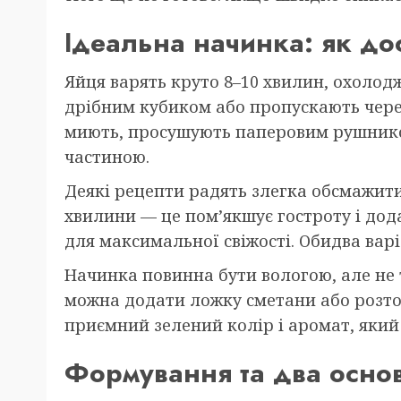
Ідеальна начинка: як до
Яйця варять круто 8–10 хвилин, охолодж
дрібним кубиком або пропускають чере
миють, просушують паперовим рушнико
частиною.
Деякі рецепти радять злегка обсмажит
хвилини — це пом’якшує гостроту і дод
для максимальної свіжості. Обидва вар
Начинка повинна бути вологою, але не 
можна додати ложку сметани або розто
приємний зелений колір і аромат, який 
Формування та два основ