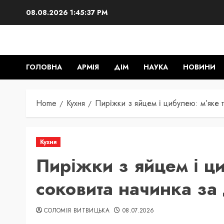
Skip
08.08.2026
1:45:38 PM
to
content
ГОЛОВНА
АРМІЯ
ДІМ
НАУКА
НОВИНИ
Home
Кухня
Пиріжки з яйцем і цибулею: м’яке т
Кухня
Пиріжки з яйцем і ци
соковита начинка за
СОЛОМІЯ ВИТВИЦЬКА
08.07.2026