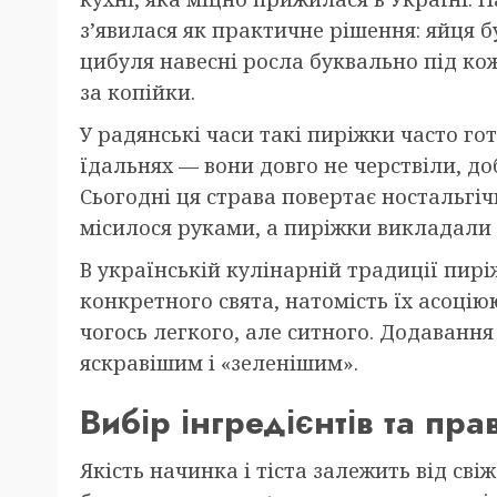
з’явилася як практичне рішення: яйця 
цибуля навесні росла буквально під ко
за копійки.
У радянські часи такі пиріжки часто гот
їдальнях — вони довго не черствіли, д
Сьогодні ця страва повертає ностальгіч
місилося руками, а пиріжки викладали 
В українській кулінарній традиції пир
конкретного свята, натомість їх асоцію
чогось легкого, але ситного. Додаванн
яскравішим і «зеленішим».
Вибір інгредієнтів та пра
Якість начинка і тіста залежить від сві