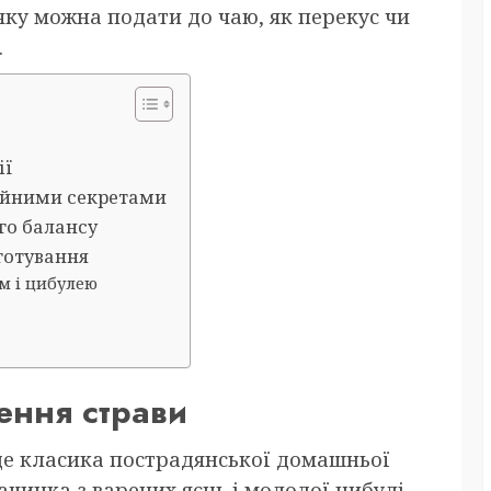
яку можна подати до чаю, як перекус чи
.
ії
сійними секретами
го балансу
готування
м і цибулею
чення страви
це класика пострадянської домашньої
Начинка з варених яєць і молодої цибулі