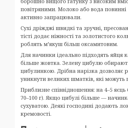
борошно вищого ґатунку з високим вмі
повітряними. Молоко або вода повинні 
активно запрацювали.
Сухі дріжджі швидкі та зручні, пресова
тісті додає ніжності та золотистого ко
роблять м’якуш більш оксамитовим.
Для начинки ідеально підходять яйця ка
більше жовтка. Зелену цибулю обирають
цибулинкою. Дрібна нарізка дозволяє р
уникнути великих шматків, які можуть п
Приблизне співвідношення: на 4–5 яєць 
70–100 г). Якщо цибулі більше — начин
сухуватою. Деякі господині додають л
кремовості.