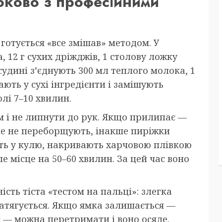
роково з професійними
готується «все змішав» методом. У
 12 г сухих дріжджів, 1 столову ложку
судині з’єднують 300 мл теплого молока, 1
вають у сухі інгредієнти і замішують
лі 7–10 хвилин.
м і не липнути до рук. Якщо прилипає —
ле не переборщують, інакше пиріжки
ють у кулю, накривають харчовою плівкою
е місце на 50–60 хвилин. За цей час воно
сть тіста «тестом на пальці»: злегка
атягується. Якщо ямка залишається —
є — можна перетримати і воно осяде.