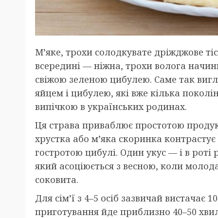
М’яке, трохи солодкувате дріжджове ті
всередині — ніжна, трохи волога начин
свіжою зеленою цибулею. Саме так вигл
яйцем і цибулею, які вже кілька поко
випічкою в українських родинах.
Ця страва приваблює простотою продук
хрустка або м’яка скоринка контрастує
гостротою цибулі. Один укус — і в роті
який асоціюється з весною, коли молод
соковита.
Для сім’ї з 4–5 осіб зазвичай вистачає 1
приготування йде приблизно 40–50 хвили