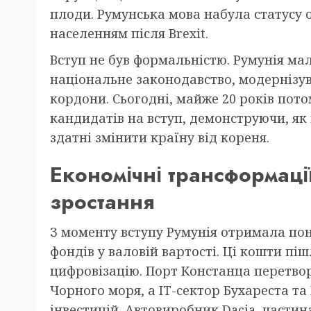
плоди. Румунська мова набула статусу о
населенням після Brexit.
Вступ не був формальністю. Румунія ма
національне законодавство, модернізув
кордони. Сьогодні, майже 20 років пото
кандидатів на вступ, демонструючи, як
здатні змінити країну від кореня.
Економічні трансформаці
зростання
З моменту вступу Румунія отримала пон
фондів у валовій вартості. Ці кошти піш
цифровізацію. Порт Констанца перетво
Чорного моря, а IT-сектор Бухареста та
інвестицій. Автовиробник Dacia, частина