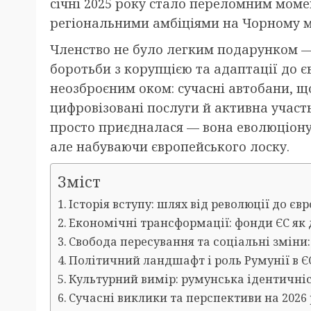
січні 2025 року стало переломним моме
регіональними амбіціями на Чорному м
Членство не було легким подарунком 
боротьби з корупцією та адаптації до 
неозброєним оком: сучасні автобани, щ
цифровізовані послуги й активна участь
просто приєдналася — вона еволюціону
але набуваючи європейського лоску.
Зміст
Історія вступу: шлях від революції до є
Економічні трансформації: фонди ЄС як 
Свобода пересування та соціальні зміни: м
Політичний ландшафт і роль Румунії в Є
Культурний вимір: румунська ідентичніс
Сучасні виклики та перспективи на 2026 