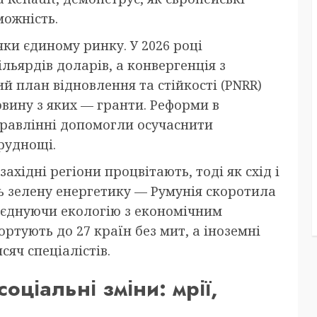
ожність.
яки єдиному ринку. У 2026 році
льярдів доларів, а конвергенція з
й план відновлення та стійкості (PNRR)
овину з яких — гранти. Реформи в
правлінні допомогли осучаснити
руднощі.
західні регіони процвітають, тоді як схід і
ь зелену енергетику — Румунія скоротила
поєднуючи екологію з економічним
ртують до 27 країн без мит, а іноземні
сяч спеціалістів.
оціальні зміни: мрії,