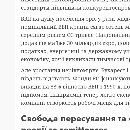
стандарти підвищили конкурентоспром
ВВП на душу населення зріс у рази завд
номінальний ВВП країни сягає сотень мі
середнім рівнем ЄС триває. Національни
додав ще майже 30 мільярдів євро, пол
податках, енергетиці та державному у
економіку, хоч і викликали тимчасові т
Але зростання нерівномірне. Бухарест і 
південь відстають. Фонди ЄС фінансуют
викиди на 88% відносно ВВП з 1990-х, 
підйомом. Підприємці тепер легко експо
компанії створюють робочі місця для ти
Свобода пересування та с
реалії та remittances