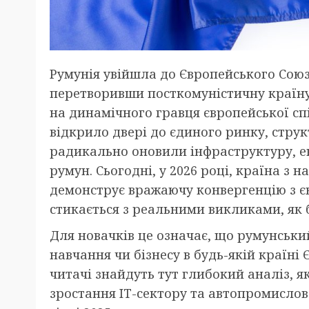
Румунія увійшла до Європейського Союзу
перетворивши посткомуністичну країн
на динамічного гравця європейської спі
відкрило двері до єдиного ринку, струк
радикально оновили інфраструктуру, е
румун. Сьогодні, у 2026 році, країна з 
демонструє вражаючу конвергенцію з є
стикається з реальними викликами, як 
Для новачків це означає, що румунськи
навчання чи бізнесу в будь-якій країні Є
читачі знайдуть тут глибокий аналіз, 
зростання IT-сектору та автопромислов