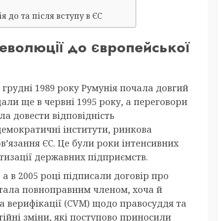
 до та після вступу в ЄС
 революції до європейської
 грудні 1989 року Румунія почала довгий
али ще в червні 1995 року, а переговори
ла довести відповідність
демократичні інститути, ринкова
в’язання ЄС. Це були роки інтенсивних
тизації державних підприємств.
а в 2005 році підписали договір про
 стала повноправним членом, хоча й
а верифікації (CVM) щодо правосуддя та
тійні зміни, які поступово приносили