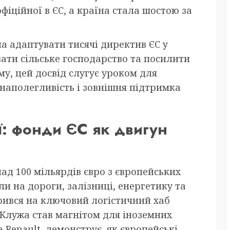
фіційної в ЄС, а країна стала шостою за
ла адаптувати тисячі директив ЄС у
ати сільське господарство та посилити
му, цей досвід слугує уроком для
 наполегливість і зовнішня підтримка
ї: фонди ЄС як двигун
ад 100 мільярдів євро з європейських
ли на дороги, залізниці, енергетику та
рився на ключовий логістичний хаб
 Клужа став магнітом для іноземних
 Renault, демонструє, як європейські