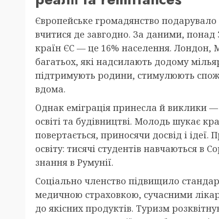
Європейське громадянство подарувало
вчитися де завгодно. За даними, понад
країн ЄС — це 16% населення. Лондон,
багатьох, які надсилають додому мільяр
підтримують родини, стимулюють спожи
вдома.
Однак еміграція принесла й виклики — 
освіті та будівництві. Молодь шукає кр
повертається, приносячи досвід і ідеї.
освіту: тисячі студентів навчаються в С
знання в Румунії.
Соціально членство підвищило станда
медичною страховкою, сучасними лікар
до якісних продуктів. Туризм розквітн