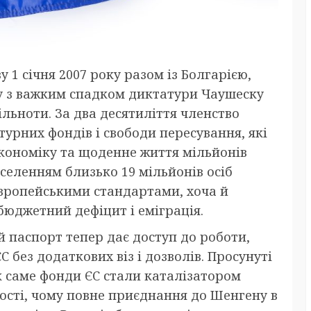
 1 січня 2007 року разом із Болгарією,
у з важким спадком диктатури Чаушеску
льноти. За два десятиліття членство
турних фондів і свободи пересування, які
кономіку та щоденне життя мільйонів
населенням близько 19 мільйонів осіб
вропейськими стандартами, хоча й
бюджетний дефіцит і еміграція.
й паспорт тепер дає доступ до роботи,
С без додаткових віз і дозволів. Просунуті
як саме фонди ЄС стали каталізатором
ості, чому повне приєднання до Шенгену в