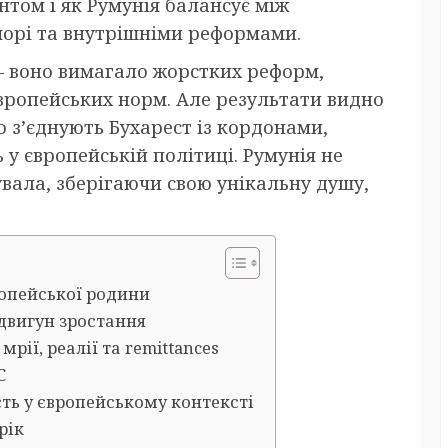
нтом і як Румунія балансує між
орі та внутрішніми реформами.
— воно вимагало жорстких реформ,
європейських норм. Але результати видно
о з’єднують Бухарест із кордонами,
 у європейській політиці. Румунія не
вала, зберігаючи свою унікальну душу,
вропейської родини
двигун зростання
рії, реалії та remittances
С
ть у європейському контексті
рік