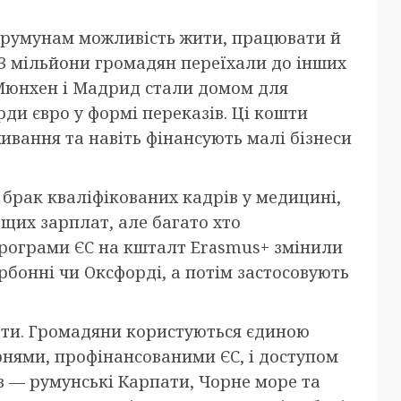
 румунам можливість жити, працювати й
 3 мільйони громадян переїхали до інших
 Мюнхен і Мадрид стали домом для
ди євро у формі переказів. Ці кошти
вання та навіть фінансують малі бізнеси
брак кваліфікованих кадрів у медицині,
ащих зарплат, але багато хто
 Програми ЄС на кшталт Erasmus+ змінили
орбонні чи Оксфорді, а потім застосовують
рти. Громадяни користуються єдиною
нями, профінансованими ЄС, і доступом
ув — румунські Карпати, Чорне море та