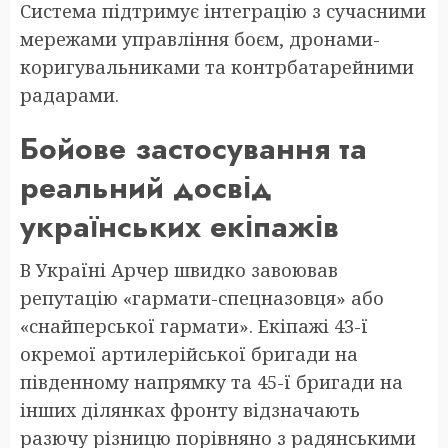
Система підтримує інтеграцію з сучасними
мережами управління боєм, дронами-
коригувальниками та контрбатарейними
радарами.
Бойове застосування та
реальний досвід
українських екіпажів
В Україні Арчер швидко завоював
репутацію «гармати-спецназовця» або
«снайперської гармати». Екіпажі 43-ї
окремої артилерійської бригади на
південному напрямку та 45-ї бригади на
інших ділянках фронту відзначають
разючу різницю порівняно з радянськими