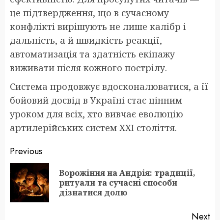
це підтвердження, що в сучасному
конфлікті вирішують не лише калібр і
дальність, а й швидкість реакції,
автоматизація та здатність екіпажу
виживати після кожного пострілу.
Система продовжує вдосконалюватися, а її
бойовий досвід в Україні стає цінним
уроком для всіх, хто вивчає еволюцію
артилерійських систем XXI століття.
Post
Previous
navigation
Ворожіння на Андрія: традиції,
Pr
ритуали та сучасні способи
po
дізнатися долю
Next