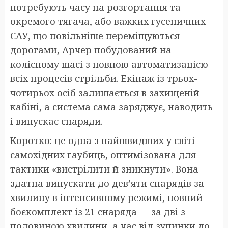
потребують часу на розгортання та
окремого тягача, або важких гусеничних
САУ, що повільніше переміщуються
дорогами, Арчер побудований на
колісному шасі з повною автоматизацією
всіх процесів стрільби. Екіпаж із трьох-
чотирьох осіб залишається в захищеній
кабіні, а система сама заряджує, наводить
і випускає снаряди.
Коротко: це одна з найшвидших у світі
самохідних гаубиць, оптимізована для
тактики «вистрілити й зникнути». Вона
здатна випускати до дев’яти снарядів за
хвилину в інтенсивному режимі, повний
боєкомплект із 21 снаряда — за дві з
половиною хвилини, а час від зупинки до