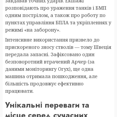
завдавав точних ударів. Екіпажі
розповідають про ураження танків і БМП
одним пострілом, а також про роботу по
пунктах управління БПЛА та укріпленнях у
режимі «на заборону».
Інтенсивне використання призвело до
прискореного зносу стволів — тому Швеція
передала запасні. Зафіксовано один
безповоротний втрачений Арчер (за
даними моніторингу Oryx), ще одна
машина отримала пошкодження, але
більшість продовжує ефективно
працювати.
Унікальні переваги та
місце серед сучасних