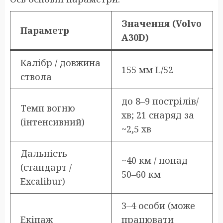
Значення (Volvo
Параметр
A30D)
Калібр / довжина
155 мм L/52
ствола
до 8–9 пострілів/
Темп вогню
хв; 21 снаряд за
(інтенсивний)
~2,5 хв
Дальність
~40 км / понад
(стандарт /
50–60 км
Excalibur)
3–4 особи (може
Екіпаж
працювати