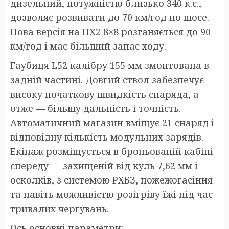
дизельний, потужністю близько 340 к.с.,
дозволяє розвивати до 70 км/год по шосе.
Нова версія на HX2 8×8 розганяється до 90
км/год і має більший запас ходу.
Гаубиця L52 калібру 155 мм змонтована в
задній частині. Довгий ствол забезпечує
високу початкову швидкість снаряда, а
отже — більшу дальність і точність.
Автоматичний магазин вміщує 21 снаряд і
відповідну кількість модульних зарядів.
Екіпаж розміщується в броньованій кабіні
спереду — захищеній від куль 7,62 мм і
осколків, з системою РХБЗ, пожежогасіння
та навіть можливістю розігріву їжі під час
тривалих чергувань.
Ось основні параметри: