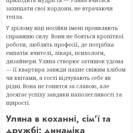
захищати свої кордони, не втрачаючи
тепла.
У зрілому віці носійки імені проявляють
справжню силу. Вони не бояться кропіткої
роботи, люблять професії, де потрібна
емпатія: вчителі, лікарі, психологи,
дизайнери. Уляна створює затишок удома
— її квартира завжди пахне свіжим хлібом
чи квітами, а гості відчувають себе як
рідні. Вона не гонится за славою, але
досягає успіху завдяки наполегливості та
щирості.
Уляна в коханні, сім’ї та
дружбі: динаміка