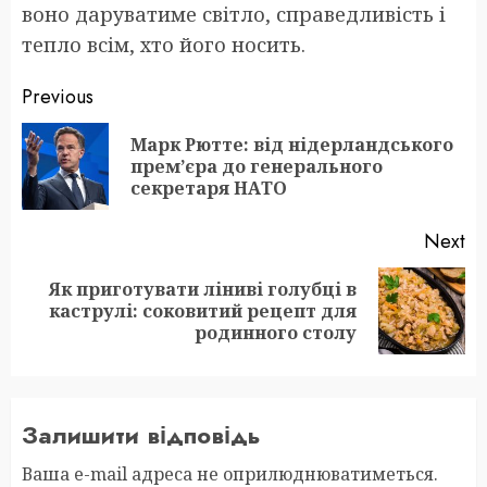
воно даруватиме світло, справедливість і
тепло всім, хто його носить.
Post
Previous
navigation
Марк Рютте: від нідерландського
Pr
прем’єра до генерального
po
секретаря НАТО
Next
Як приготувати ліниві голубці в
Next
каструлі: соковитий рецепт для
post:
родинного столу
Залишити відповідь
Ваша e-mail адреса не оприлюднюватиметься.