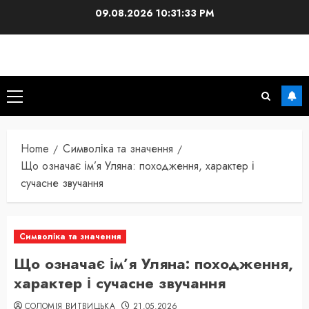
Skip
09.08.2026
10:31:35 PM
to
content
Primary
Menu
Home
Символіка та значення
Що означає ім’я Уляна: походження, характер і
сучасне звучання
Символіка та значення
Що означає ім’я Уляна: походження,
характер і сучасне звучання
СОЛОМІЯ ВИТВИЦЬКА
21.05.2026