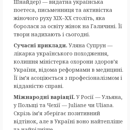
Шнайдер) — видатна українська
поетеса, письменниця та активістка
жіночого руху XIX–XX століть, яка
боролася за освіту жінок на Галичині. Її
твори надихають і сьогодні.
Сучасні приклади.
Уляна Супрун —
лікарка українського походження,
колишня міністерка охорони здоров’я
України, відома реформами в медицині.
Її ім’я асоціюється з професіоналізмом і
відданістю справі.
Міжнародні варіації.
У Росії — Ульяна,
у Польщі та Чехії — Juliane чи Uliana.
Скрізь ім’я зберігає позитивний
відтінок, але в Україні воно найтепліше
та найрідніше.