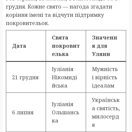
грудня. Кожне свято — нагода згадати
коріння імені та відчути підтримку
покровительок.
Свята
Значенн
Дата
покровит
я для
елька
Уляни
Іуліанія
Мужність
21 грудня
Нікомиді
і вірність
йська
ідеалам
Українськ
Іуліанія
а святість,
6 липня
Ольшансь
милосерд
ка
я