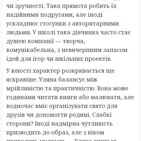
чи зручності. Така прямота робить їх
надійними подругами, але іноді
ускладнює стосунки з авторитарними
людьми. У школі така дівчинка часто стає
душею компанії — творча,
комунікабельна, з невичерпним запасом
ідей для ігор чи шкільних проектів.
У юності характер розкривається ще
яскравіше. Уляна балансує між
мрійливістю та практичністю. Вона може
годинами читати книги або малювати, але
водночас вміє організувати свято для
друзів чи допомогти родині. Слабкі
сторони? Іноді надмірна чутливість
призводить до образ, але з віком
приходить мудрість — Уляна вчиться