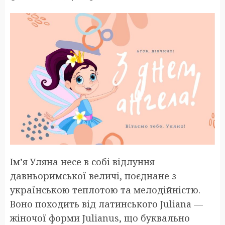
Ім’я Уляна несе в собі відлуння
давньоримської величі, поєднане з
українською теплотою та мелодійністю.
Воно походить від латинського Juliana —
жіночої форми Julianus, що буквально