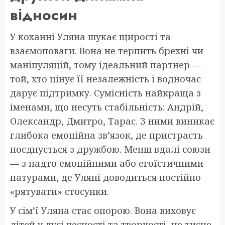
відносин
У коханні Уляна шукає щирості та
взаємоповаги. Вона не терпить брехні чи
маніпуляцій, тому ідеальний партнер —
той, хто цінує її незалежність і водночас
дарує підтримку. Сумісність найкраща з
іменами, що несуть стабільність: Андрій,
Олександр, Дмитро, Тарас. З ними виникає
глибока емоційна зв’язок, де пристрасть
поєднується з дружбою. Менш вдалі союзи
— з надто емоційними або егоїстичними
натурами, де Уляні доводиться постійно
«рятувати» стосунки.
У сім’ї Уляна стає опорою. Вона виховує
дітей у дусі чесності та творчості, не тисне,