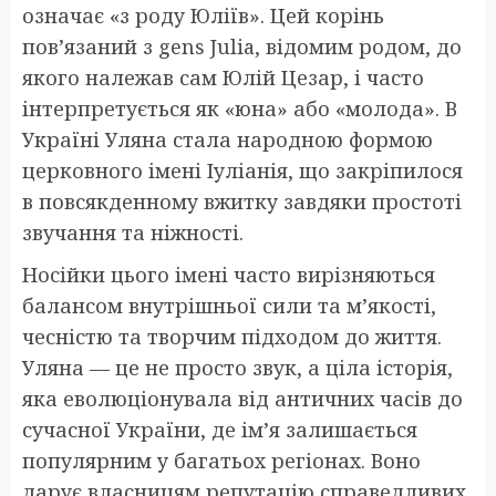
означає «з роду Юліїв». Цей корінь
пов’язаний з gens Julia, відомим родом, до
якого належав сам Юлій Цезар, і часто
інтерпретується як «юна» або «молода». В
Україні Уляна стала народною формою
церковного імені Іуліанія, що закріпилося
в повсякденному вжитку завдяки простоті
звучання та ніжності.
Носійки цього імені часто вирізняються
балансом внутрішньої сили та м’якості,
чесністю та творчим підходом до життя.
Уляна — це не просто звук, а ціла історія,
яка еволюціонувала від античних часів до
сучасної України, де ім’я залишається
популярним у багатьох регіонах. Воно
дарує власницям репутацію справедливих,