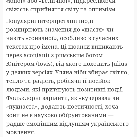
«юної» або «величної», підкреслюючи
свіжість сприйняття світу та оптимізм.
Популярні інтерпретації іноді
розширюють значення до «щастя» чи
навіть «сонячної», особливо в сучасних
текстах про імена. Ці нюанси виникають
через асоціації з римським богом
Юпітером (Iovis), від якого походить Julius
у деяких версіях. Уляна ніби вбирає світло,
тепло та радість, роблячи її носійок
людьми, які притягують позитивні події.
Фольклорні варіанти, як «кучерява» чи
«пухнаста», додають поетичності, хоча
вони не є науково обґрунтованими —
радше емоційним відлунням українського
мовлення.