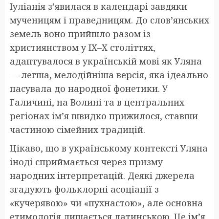
Іуліанія з’явилася в календарі завдяки
мученицям і праведницям. До слов’янських
земель воно прийшло разом із
християнством у IX–X століттях,
адаптувалося в українській мові як Уляна
— легша, мелодійніша версія, яка ідеально
пасувала до народної фонетики. У
Галичині, на Волині та в центральних
регіонах ім’я швидко прижилося, ставши
частиною сімейних традицій.
Цікаво, що в українському контексті Уляна
іноді сприймається через призму
народних інтерпретацій. Деякі джерела
згадують фольклорні асоціації з
«кучерявою» чи «пухнастою», але основна
етимологія лишається латинською. Це ім’я