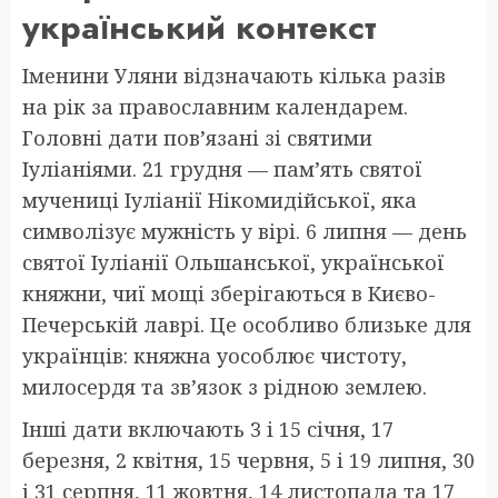
український контекст
Іменини Уляни відзначають кілька разів
на рік за православним календарем.
Головні дати пов’язані зі святими
Іуліаніями. 21 грудня — пам’ять святої
мучениці Іуліанії Нікомидійської, яка
символізує мужність у вірі. 6 липня — день
святої Іуліанії Ольшанської, української
княжни, чиї мощі зберігаються в Києво-
Печерській лаврі. Це особливо близьке для
українців: княжна уособлює чистоту,
милосердя та зв’язок з рідною землею.
Інші дати включають 3 і 15 січня, 17
березня, 2 квітня, 15 червня, 5 і 19 липня, 30
і 31 серпня, 11 жовтня, 14 листопада та 17