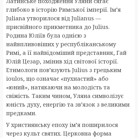
Латинське походження Уляни сягає
глибоко в історію Римської імперії. Ім’я
Juliana утворилося від Julianus —
присвійного прикметника до Julius.
Родина Юліїв була однією з
найвпливовіших у республіканському
Римі, а її найвідоміший представник, Гай
Юлій Цезар, змінив хід світової історії.
Етимологи пов’язують Julius з грецьким
ioulos, що означає «пухнастий» або
«юний», натякаючи на молодість та
свіжість. Таким чином, Уляна символізує
юність духу, енергію та зв’язок з великими
предками.
У християнську епоху ім’я поширилося
через культ святих. Церковна форма