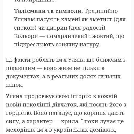
Талісмани та символи.
Традиційно
Улянам пасують камені як аметист (для
спокою) чи цитрин (для радості).
Кольори — помаранчевий і жовтий, що
підкреслюють сонячну натуру.
Ці факти роблять ім’я Уляна ще ближчим і
цікавішим — воно живе не тільки в
документах, а в реальних долях сильних
жінок.
Уляна продовжує свою історію в кожній
новій поколінні дівчаток, які носять його з
гордістю. Воно нагадує, що коріння дають
силу, а характер — крила. І поки лунає це
мелодійне ім’я в українських домівках,