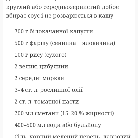
круглий або середньозернистий добре
вбирає соус і не розварюється в кашу.
700 г білокачанної капусти
500 г фаршу (свинина + яловичина)
100 г рису (сухого)
2 великі цибулини
2 середні моркви
3–4 ст. л. рослинної олії
2 ст. л. томатної пасти
200 мл сметани (15–20 % жирності)
400–500 мл води або бульйону
Сіль, чорний мелений перець, лавровий