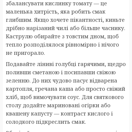
збалансувати кислинку томату — це
маленька хитрість, яка робить смак
глибшим. Якщо хочете пікантності, киньте
дрібно нарізаний чилі або більше часнику.
Каструлю обирайте з товстим дном, щоб
тепло розподілялося рівномірно і нічого
не пригорало.
Подавайте ліниві голубці гарячими, щедро
поливши сметаною і посипавши свіжою
зеленню. До них чудово пасує відварена
картопля, гречана каша або просто свіжий
хліб, щоб вимочувати соус. Для святкового
столу додайте мариновані огірки або
квашену капусту — контраст кислого і
солодкого підкреслить смак.