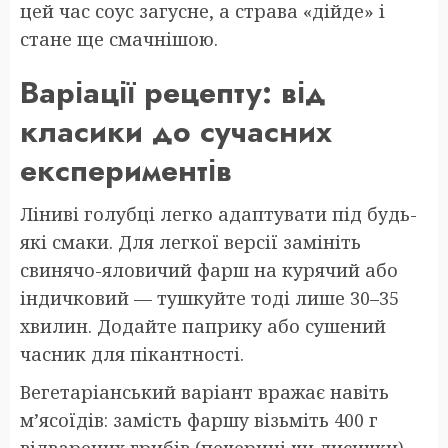
цей час соус загусне, а страва «дійде» і
стане ще смачнішою.
Варіації рецепту: від
класики до сучасних
експериментів
Ліниві голубці легко адаптувати під будь-
які смаки. Для легкої версії замініть
свинячо-яловичий фарш на курячий або
індичковий — тушкуйте тоді лише 30–35
хвилин. Додайте паприку або сушений
часник для пікантності.
Вегетаріанський варіант вражає навіть
м’ясоїдів: замість фаршу візьміть 400 г