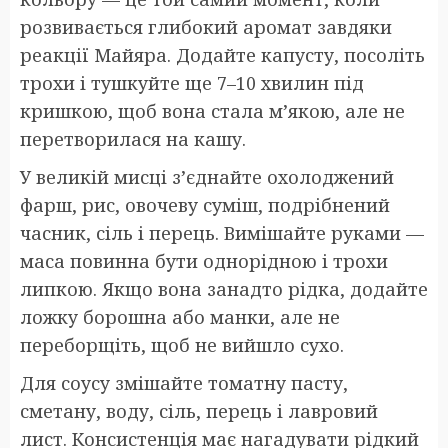
розвивається глибокий аромат завдяки
реакції Майяра. Додайте капусту, посоліть
трохи і тушкуйте ще 7–10 хвилин під
кришкою, щоб вона стала м’якою, але не
перетворилася на кашу.
У великій мисці з’єднайте охолоджений
фарш, рис, овочеву суміш, подрібнений
часник, сіль і перець. Вимішайте руками —
маса повинна бути однорідною і трохи
липкою. Якщо вона занадто рідка, додайте
ложку борошна або манки, але не
переборщіть, щоб не вийшло сухо.
Для соусу змішайте томатну пасту,
сметану, воду, сіль, перець і лавровий
лист. Консистенція має нагадувати рідкий