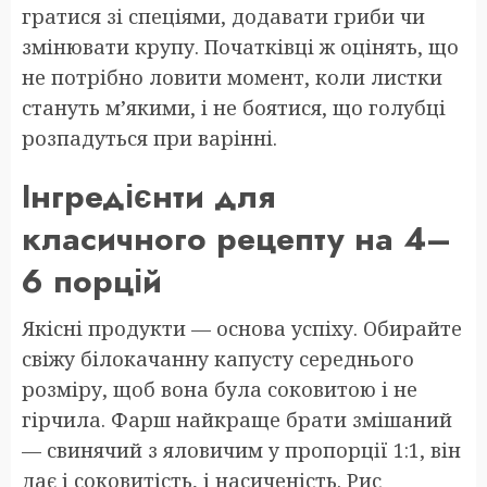
гратися зі спеціями, додавати гриби чи
змінювати крупу. Початківці ж оцінять, що
не потрібно ловити момент, коли листки
стануть м’якими, і не боятися, що голубці
розпадуться при варінні.
Інгредієнти для
класичного рецепту на 4–
6 порцій
Якісні продукти — основа успіху. Обирайте
свіжу білокачанну капусту середнього
розміру, щоб вона була соковитою і не
гірчила. Фарш найкраще брати змішаний
— свинячий з яловичим у пропорції 1:1, він
дає і соковитість, і насиченість. Рис