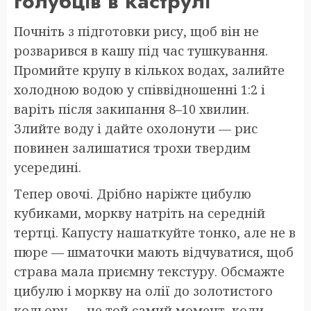
голубців в каструлі
Почніть з підготовки рису, щоб він не
розварився в кашу під час тушкування.
Промийте крупу в кількох водах, залийте
холодною водою у співвідношенні 1:2 і
варіть після закипання 8–10 хвилин.
Злийте воду і дайте охолонути — рис
повинен залишатися трохи твердим
усередині.
Тепер овочі. Дрібно наріжте цибулю
кубиками, моркву натріть на середній
тертці. Капусту нашаткуйте тонко, але не в
пюре — шматочки мають відчуватися, щоб
страва мала приємну текстуру. Обсмажте
цибулю і моркву на олії до золотистого
кольору — це той самий момент, коли