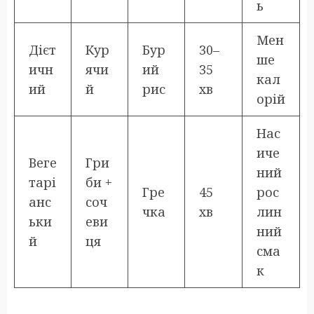
ь
Мен
Дієт
Кур
Бур
30–
ше
ичн
ячи
ий
35
кал
ий
й
рис
хв
орій
Нас
иче
Веге
Гри
ний
тарі
би +
Гре
45
рос
анс
соч
чка
хв
лин
ьки
еви
ний
й
ця
сма
к