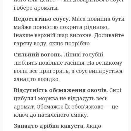
і вбере аромати.
Недостатньо соусу.
Маса повинна бути
майже повністю покрита рідиною,
інакше верхній шар висохне. Доливайте
гарячу воду, якщо потрібно.
Сильний вогонь.
Ліниві голубці
люблять повільне гасіння. На великому
вогні все пригорить, а соус випарується
занадто швидко.
Відсутність обсмаження овочів.
Сирі
цибуля і морква не віддадуть весь
аромат. Обсмажте їх обов’язково — це
ключ до насиченого смаку.
Занадто дрібна капуста.
Якщо