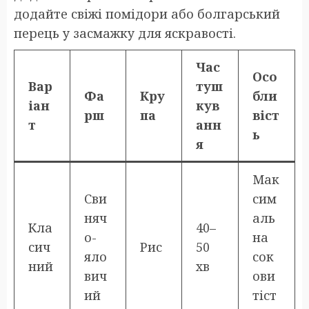
додайте свіжі помідори або болгарський
перець у засмажку для яскравості.
Час
Осо
Вар
туш
Фа
Кру
бли
іан
кув
рш
па
віст
т
анн
ь
я
Мак
Сви
сим
няч
аль
Кла
40–
о-
на
сич
Рис
50
яло
сок
ний
хв
вич
ови
ий
тіст