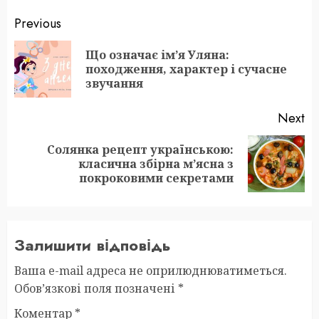
Post
Previous
navigation
Що означає ім’я Уляна:
Pr
походження, характер і сучасне
po
звучання
Next
Солянка рецепт українською:
Next
класична збірна м’ясна з
post:
покроковими секретами
Залишити відповідь
Ваша e-mail адреса не оприлюднюватиметься.
Обов’язкові поля позначені
*
Коментар
*