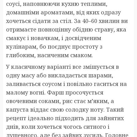
соусі, наповнюючи кухню теплими,
домашніми ароматами, від яких одразу
хочеться сідати за стіл. За 40–60 хвилин ви
отримаєте повноцінну обідню страву, яка
смакує і новачкам, і досвідченим
кулінарам, бо поєднує простоту з
глибоким, насиченим смаком.
У класичному варіанті все змішується в
одну масу або викладається шарами,
заливається соусом і повільно гаситься на
малому вогні. Фарш просочується
овочевими соками, рис стає м’яким, а
капуста віддає свою солодку ноту. Такий
рецепт ідеально підходить для зайнятих
днів, коли хочеться чогось ситного і
душевного, але без зайвих зусиль. Головне