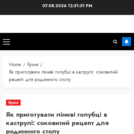
Skip
07.08.2026
12:51:53 PM
to
content
Primary
Menu
Home
Кухня
Як приготувати ліниві голубці в каструлі: соковитий
рецепт для родинного столу
Кухня
Як приготувати ліниві голубці в
каструлі: соковитий рецепт для
родинного столу