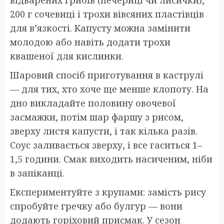
відварених грибів (печериці чи лисички),
200 г сочевиці і трохи вівсяних пластівців
для в’язкості. Капусту можна замінити
молодою або навіть додати трохи
квашеної для кислинки.
Шаровий спосіб приготування в каструлі
— для тих, хто хоче ще менше клопоту. На
дно викладайте половину овочевої
засмажки, потім шар фаршу з рисом,
зверху листя капусти, і так кілька разів.
Соус заливається зверху, і все гаситься 1–
1,5 години. Смак виходить насиченим, ніби
в запіканці.
Експериментуйте з крупами: замість рису
спробуйте гречку або булгур — вони
додають горіховий присмак. У сезон