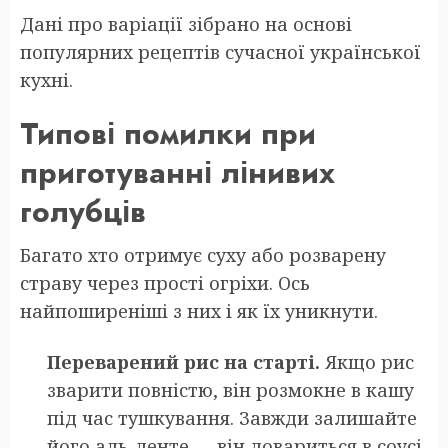
Дані про варіації зібрано на основі
популярних рецептів сучасної української
кухні.
Типові помилки при
приготуванні лінивих
голубців
Багато хто отримує суху або розварену
страву через прості огріхи. Ось
найпоширеніші з них і як їх уникнути.
Переварений рис на старті.
Якщо рис
зварити повністю, він розмокне в кашу
під час тушкування. Завжди залишайте
його аль-денте — він довариться в соусі