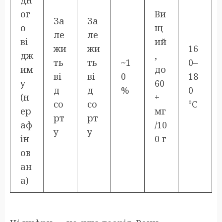
ог
Ви
За
За
о
щ
ле
ле
ві
ий
жи
жи
16
дж
,
ть
ть
~1
0–
им
до
ві
ві
0
18
у
60
д
д
%
0
(н
+
со
со
°C
ер
мг
рт
рт
аф
/10
у
у
ін
0 г
ов
ан
а)