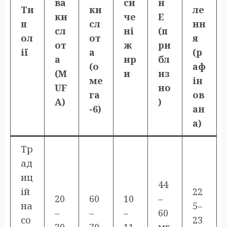
ва
си
н
Ти
ки
ле
ки
че
E
п
сл
нн
сл
ні
(п
ол
от
я
от
ж
ри
ії
а
(р
а
ир
бл
(о
аф
(M
и
из
ме
ін
UF
но
га
ов
A)
)
-6)
ан
а)
Тр
ад
иц
44
ій
22
20
60
10
–
на
5–
–
–
–
60
со
23
30
70
11
мг