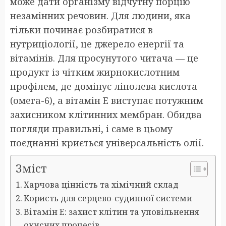
може дати організму відчутну порцію
незамінних речовин. Для людини, яка
тільки починає розбиратися в
нутриціології, це джерело енергії та
вітамінів. Для просунутого читача — це
продукт із чітким жирнокислотним
профілем, де домінує лінолева кислота
(омега-6), а вітамін E виступає потужним
захисником клітинних мембран. Обидва
погляди правильні, і саме в цьому
поєднанні криється універсальність олії.
Зміст
Харчова цінність та хімічний склад
Користь для серцево-судинної системи
Вітамін E: захист клітин та уповільнення
окисних процесів