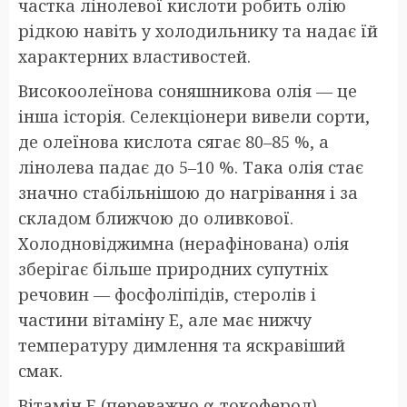
частка лінолевої кислоти робить олію
рідкою навіть у холодильнику та надає їй
характерних властивостей.
Високоолеїнова соняшникова олія — це
інша історія. Селекціонери вивели сорти,
де олеїнова кислота сягає 80–85 %, а
лінолева падає до 5–10 %. Така олія стає
значно стабільнішою до нагрівання і за
складом ближчою до оливкової.
Холодновіджимна (нерафінована) олія
зберігає більше природних супутніх
речовин — фосфоліпідів, стеролів і
частини вітаміну E, але має нижчу
температуру димлення та яскравіший
смак.
Вітамін E (переважно α-токоферол) —