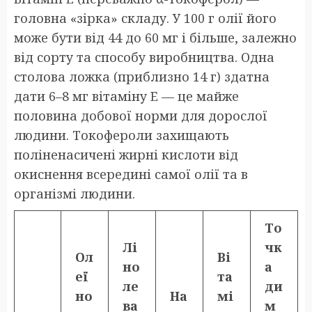
головна «зірка» складу. У 100 г олії його
може бути від 44 до 60 мг і більше, залежно
від сорту та способу виробництва. Одна
столова ложка (приблизно 14 г) здатна
дати 6–8 мг вітаміну E — це майже
половина добової норми для дорослої
людини. Токофероли захищають
поліненасичені жирні кислоти від
окиснення всередині самої олії та в
організмі людини.
То
Лі
чк
Ол
Ві
но
а
еї
та
ле
ди
но
На
мі
ва
м