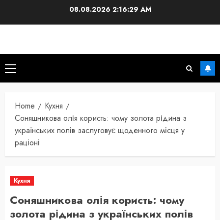
Skip
08.08.2026
2:16:30 AM
to
content
Primary
Menu
Home
Кухня
Соняшникова олія користь: чому золота рідина з
українських полів заслуговує щоденного місця у
раціоні
Кухня
Соняшникова олія користь: чому
золота рідина з українських полів