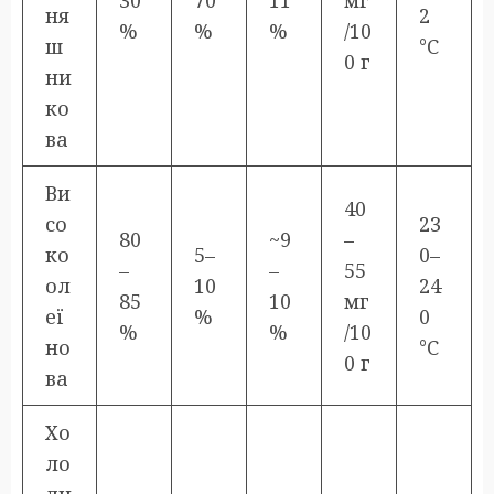
ня
2
%
%
%
/10
ш
°C
0 г
ни
ко
ва
Ви
40
со
23
80
~9
–
ко
5–
0–
–
–
55
ол
10
24
85
10
мг
еї
%
0
%
%
/10
но
°C
0 г
ва
Хо
ло
дн