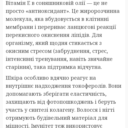
Вітамін E в соняшниковій олії — це не
просто «антиоксидант». Це жиророзчинна
молекула, яка вбудовується в клітинні
мембрани і перериває ланцюгові реакції
перекисного окиснення ліпідів. Для
організму, який щодня стикається з
окисним стресом (забруднення, стрес,
інтенсивні тренування, навіть звичайне
старіння), така підтримка відчутна.
Шкіра особливо вдячно реагує на
внутрішнє надходження токоферолів. Вони
допомагають зберігати еластичність,
захищають від фотопошкоджень і беруть
участь у синтезі колагену. Волосся і нігті
отримують будівельний матеріал для
міцності. Імунітет теж використовує