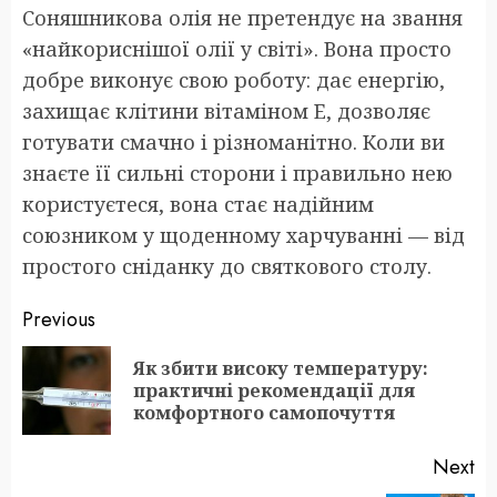
Соняшникова олія не претендує на звання
«найкориснішої олії у світі». Вона просто
добре виконує свою роботу: дає енергію,
захищає клітини вітаміном E, дозволяє
готувати смачно і різноманітно. Коли ви
знаєте її сильні сторони і правильно нею
користуєтеся, вона стає надійним
союзником у щоденному харчуванні — від
простого сніданку до святкового столу.
Post
Previous
navigation
Як збити високу температуру:
Pr
практичні рекомендації для
po
комфортного самопочуття
Next