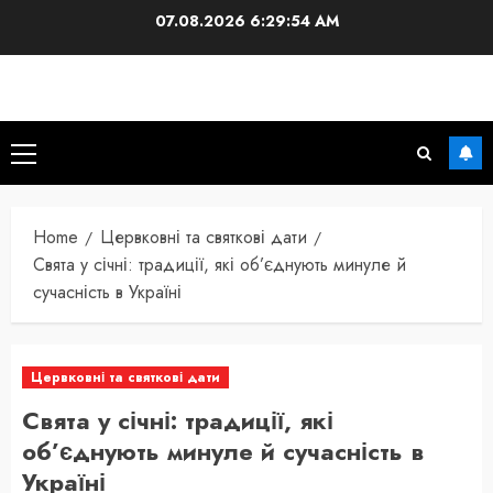
Skip
07.08.2026
6:29:55 AM
to
content
Primary
Menu
Home
Цервковні та святкові дати
Свята у січні: традиції, які об’єднують минуле й
сучасність в Україні
Цервковні та святкові дати
Свята у січні: традиції, які
об’єднують минуле й сучасність в
Україні