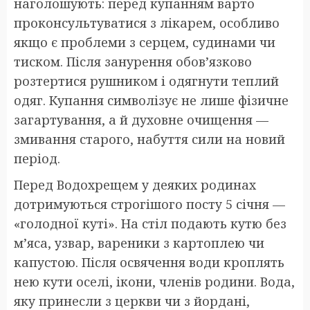
наголошують: перед купанням варто
проконсультуватися з лікарем, особливо
якщо є проблеми з серцем, судинами чи
тиском. Після занурення обов’язково
розтертися рушником і одягнути теплий
одяг. Купання символізує не лише фізичне
загартування, а й духовне очищення —
змивання старого, набуття сили на новий
період.
Перед Водохрещем у деяких родинах
дотримуються строгішого посту 5 січня —
«голодної куті». На стіл подають кутю без
м’яса, узвар, вареники з картоплею чи
капустою. Після освячення води кроплять
нею кути оселі, ікони, членів родини. Вода,
яку принесли з церкви чи з йордані,