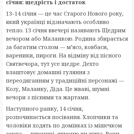
січня: щедрість і достаток
13–14 січня — це час Старого Нового року,
який українці відзначають особливо
тепло. 13 січня ввечері називають Щедрим
вечором або Маланкою. Родина збирається
за багатим столом — м’ясо, ковбаси,
вареники, пироги. На відміну від пісного
Святвечора, тут усе щедре. Дехто
влаштовує домашні гуляння з
переодяганням у традиційні персонажі —
Козу, Маланку, Діда. Це жваві, шумні
вечори з піснями та жартами.
Наступного ранку, 14 січня,
розпочинається посівання. Хлопчики та
чоловіки ходять по домівках із мішечком
зерна — пшениці, ячменю чи жита. Вони