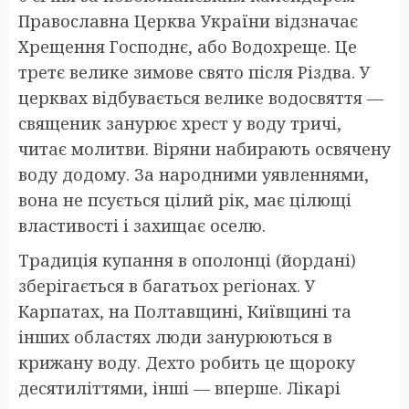
Православна Церква України відзначає
Хрещення Господнє, або Водохреще. Це
третє велике зимове свято після Різдва. У
церквах відбувається велике водосвяття —
священик занурює хрест у воду тричі,
читає молитви. Віряни набирають освячену
воду додому. За народними уявленнями,
вона не псується цілий рік, має цілющі
властивості і захищає оселю.
Традиція купання в ополонці (йордані)
зберігається в багатьох регіонах. У
Карпатах, на Полтавщині, Київщині та
інших областях люди занурюються в
крижану воду. Дехто робить це щороку
десятиліттями, інші — вперше. Лікарі