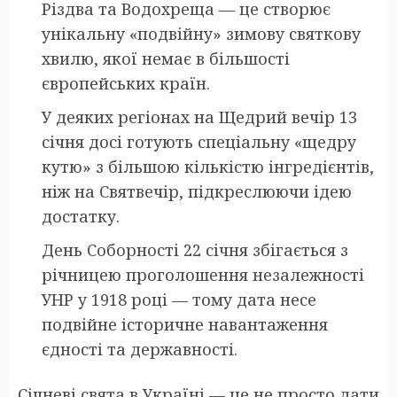
Різдва та Водохреща — це створює
унікальну «подвійну» зимову святкову
хвилю, якої немає в більшості
європейських країн.
У деяких регіонах на Щедрий вечір 13
січня досі готують спеціальну «щедру
кутю» з більшою кількістю інгредієнтів,
ніж на Святвечір, підкреслюючи ідею
достатку.
День Соборності 22 січня збігається з
річницею проголошення незалежності
УНР у 1918 році — тому дата несе
подвійне історичне навантаження
єдності та державності.
Січневі свята в Україні — це не просто дати