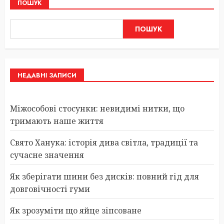
ПОШУК
ПОШУК
НЕДАВНІ ЗАПИСИ
Міжособові стосунки: невидимі нитки, що
тримають наше життя
Свято Ханука: історія дива світла, традиції та
сучасне значення
Як зберігати шини без дисків: повний гід для
довговічності гуми
Як зрозуміти що яйце зіпсоване