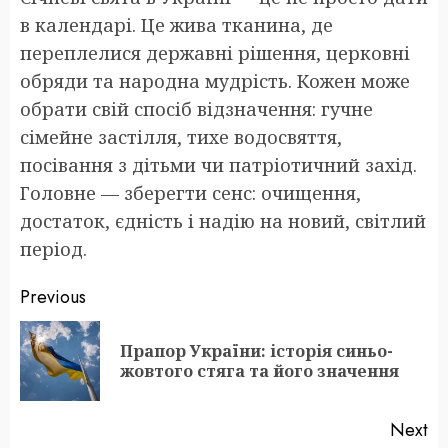
в календарі. Це жива тканина, де
переплелися державні рішення, церковні
обряди та народна мудрість. Кожен може
обрати свій спосіб відзначення: гучне
сімейне застілля, тихе водосвяття,
посівання з дітьми чи патріотичний захід.
Головне — зберегти сенс: очищення,
достаток, єдність і надію на новий, світлий
період.
Post
Previous
navigation
Прапор України: історія синьо-
Pr
жовтого стяга та його значення
po
Next