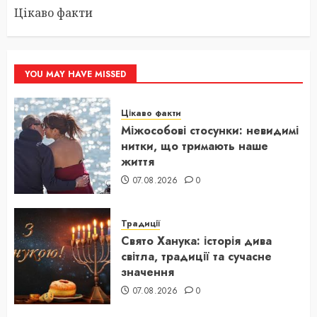
Цікаво факти
YOU MAY HAVE MISSED
Цікаво факти
Міжособові стосунки: невидимі
нитки, що тримають наше
життя
07.08.2026
0
Традиції
Свято Ханука: історія дива
світла, традиції та сучасне
значення
07.08.2026
0