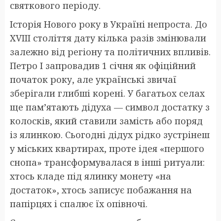
святкового періоду.
Історія Нового року в Україні непроста. До
XVIII століття дату кілька разів змінювали
залежно від регіону та політичних впливів.
Петро І запровадив 1 січня як офіційний
початок року, але українські звичаї
зберігали глибші корені. У багатьох селах
ще пам’ятають дідуха — символ достатку з
колосків, який ставили замість або поряд
із ялинкою. Сьогодні дідух рідко зустрінеш
у міських квартирах, проте ідея «першого
снопа» трансформувалася в інші ритуали:
хтось кладе під ялинку монету «на
достаток», хтось записує побажання на
папірцях і спалює їх опівночі.