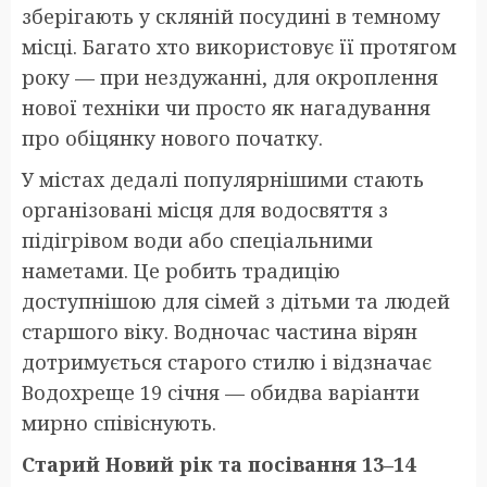
зберігають у скляній посудині в темному
місці. Багато хто використовує її протягом
року — при нездужанні, для окроплення
нової техніки чи просто як нагадування
про обіцянку нового початку.
У містах дедалі популярнішими стають
організовані місця для водосвяття з
підігрівом води або спеціальними
наметами. Це робить традицію
доступнішою для сімей з дітьми та людей
старшого віку. Водночас частина вірян
дотримується старого стилю і відзначає
Водохреще 19 січня — обидва варіанти
мирно співіснують.
Старий Новий рік та посівання 13–14