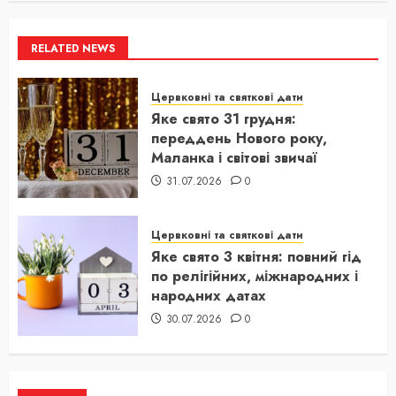
RELATED NEWS
Цервковні та святкові дати
Яке свято 31 грудня:
переддень Нового року,
Маланка і світові звичаї
31.07.2026
0
Цервковні та святкові дати
Яке свято 3 квітня: повний гід
по релігійних, міжнародних і
народних датах
30.07.2026
0