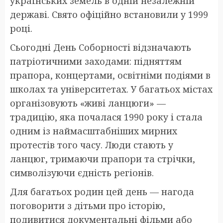
українських земель в одній незалежній
державі. Свято офіційно встановили у 1999
році.
Сьогодні День Соборності відзначають
патріотичними заходами: підняттям
прапора, концертами, освітніми подіями в
школах та університетах. У багатьох містах
організовують «живі ланцюги» —
традицію, яка почалася 1990 року і стала
одним із наймасштабніших мирних
протестів того часу. Люди стають у
ланцюг, тримаючи прапори та стрічки,
символізуючи єдність регіонів.
Для багатьох родин цей день — нагода
поговорити з дітьми про історію,
подивитися документальні фільми або