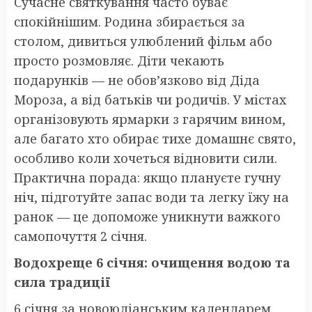
Сучасне святкування часто буває
спокійнішим. Родина збирається за
столом, дивиться улюблений фільм або
просто розмовляє. Діти чекають
подарунків — не обов’язково від Діда
Мороза, а від батьків чи родичів. У містах
організовують ярмарки з гарячим вином,
але багато хто обирає тихе домашнє свято,
особливо коли хочеться відновити сили.
Практична порада: якщо плануєте гучну
ніч, підготуйте запас води та легку їжу на
ранок — це допоможе уникнути важкого
самопочуття 2 січня.
Водохреще 6 січня: очищення водою та
сила традиції
6 січня за новоюліанським календарем