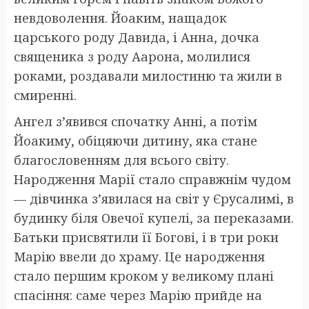
невдоволення. Йоаким, нащадок
царського роду Давида, і Анна, дочка
священика з роду Аарона, молилися
роками, роздавали милостиню та жили в
смиренні.
Ангел з’явився спочатку Анні, а потім
Йоакиму, обіцяючи дитину, яка стане
благословенням для всього світу.
Народження Марії стало справжнім чудом
— дівчинка з’явилася на світ у Єрусалимі, в
будинку біля Овечої купелі, за переказами.
Батьки присвятили її Богові, і в три роки
Марію ввели до храму. Це народження
стало першим кроком у великому плані
спасіння: саме через Марію прийде на