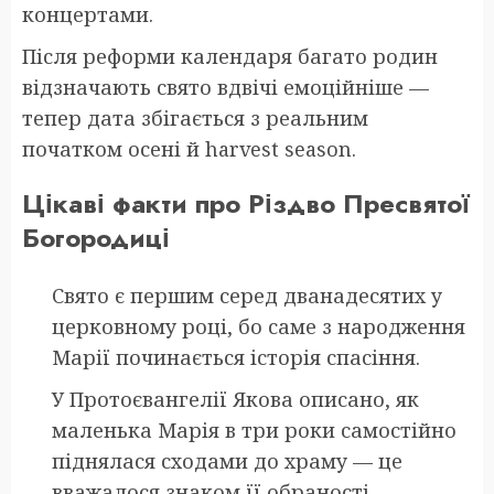
концертами.
Після реформи календаря багато родин
відзначають свято вдвічі емоційніше —
тепер дата збігається з реальним
початком осені й harvest season.
Цікаві факти про Різдво Пресвятої
Богородиці
Свято є першим серед дванадесятих у
церковному році, бо саме з народження
Марії починається історія спасіння.
У Протоєвангелії Якова описано, як
маленька Марія в три роки самостійно
піднялася сходами до храму — це
вважалося знаком її обраності.