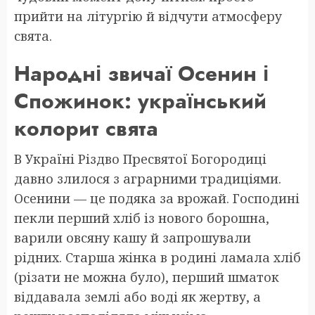
прийти на літургію й відчути атмосферу
свята.
Народні звичаї Осенин і
Спожинок: український
колорит свята
В Україні Різдво Пресвятої Богородиці
давно злилося з аграрними традиціями.
Осенини — це подяка за врожай. Господині
пекли перший хліб із нового борошна,
варили овсяну кашу й запрошували
рідних. Старша жінка в родині ламала хліб
(різати не можна було), перший шматок
віддавала землі або воді як жертву, а