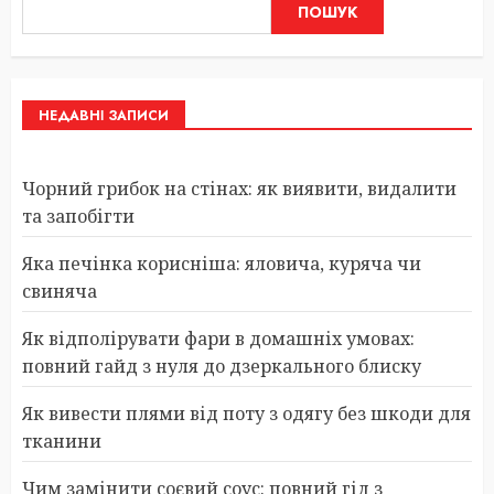
ПОШУК
НЕДАВНІ ЗАПИСИ
Чорний грибок на стінах: як виявити, видалити
та запобігти
Яка печінка корисніша: яловича, куряча чи
свиняча
Як відполірувати фари в домашніх умовах:
повний гайд з нуля до дзеркального блиску
Як вивести плями від поту з одягу без шкоди для
тканини
Чим замінити соєвий соус: повний гід з