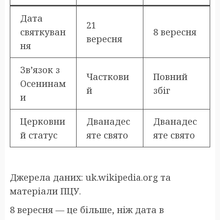
Дата
21
святкуван
8 вересня
вересня
ня
Зв’язок з
Часткови
Повний
Осенинам
й
збіг
и
Церковни
Дванадес
Дванадес
й статус
яте свято
яте свято
Джерела даних: uk.wikipedia.org та
матеріали ПЦУ.
8 вересня — це більше, ніж дата в