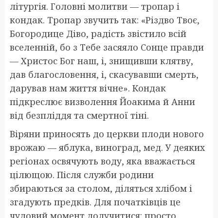
літургія. Головні молитви — тропар і
кондак. Тропар звучить так: «Різдво Твоє,
Богородице Діво, радість звістило всій
вселенній, бо з Тебе засяяло Сонце правди
— Христос Бог наш, і, знищивши клятву,
дав благословення, і, скасувавши смерть,
дарував нам життя вічне». Кондак
підкреслює визволення Йоакима й Анни
від безпліддя та смертної тіні.
Віряни приносять до церкви плоди нового
врожаю — яблука, виноград, мед. У деяких
регіонах освячують воду, яка вважається
цілющою. Після служби родини
збираються за столом, діляться хлібом і
згадують предків. Для початківців це
чудовий момент долучитися: просто