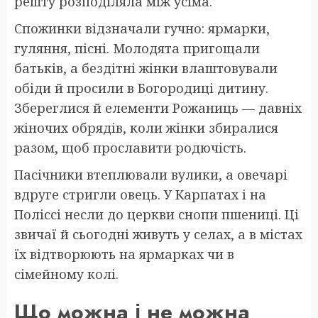
решту розподіляла між усіма.
Спожинки відзначали гучно: ярмарки,
гуляння, пісні. Молодята пригощали
батьків, а бездітні жінки влаштовували
обіди й просили в Богородиці дитину.
Збереглися й елементи Рожаниць — давніх
жіночих обрядів, коли жінки збиралися
разом, щоб прославити родючість.
Пасічники втеплювали вулики, а овечарі
вдруге стригли овець. У Карпатах і на
Поліссі несли до церкви снопи пшениці. Ці
звичаї й сьогодні живуть у селах, а в містах
їх відтворюють на ярмарках чи в
сімейному колі.
Що можна і не можна