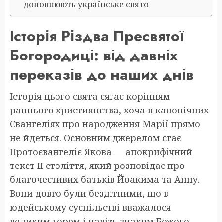
доповнюють українське свято
Історія Різдва Пресвятої
Богородиці: від давніх
переказів до наших днів
Історія цього свята сягає корінням
раннього християнства, хоча в канонічних
Євангеліях про народження Марії прямо
не йдеться. Основним джерелом стає
Протоєвангеліє Якова — апокрифічний
текст II століття, який розповідає про
благочестивих батьків Йоакима та Анну.
Вони довго були бездітними, що в
юдейському суспільстві вважалося
великим горем і навіть знаком Божого