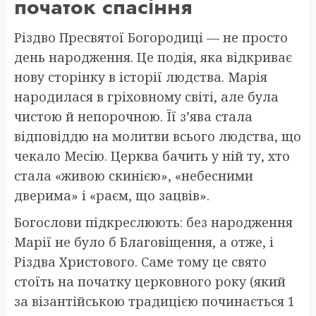
початок спасіння
Різдво Пресвятої Богородиці — не просто
день народження. Це подія, яка відкриває
нову сторінку в історії людства. Марія
народилася в гріховному світі, але була
чистою й непорочною. Її з’ява стала
відповіддю на молитви всього людства, що
чекало Месію. Церква бачить у ній ту, хто
стала «живою скинією», «небесними
дверима» і «раєм, що зацвів».
Богослови підкреслюють: без народження
Марії не було б Благовіщення, а отже, і
Різдва Христового. Саме тому це свято
стоїть на початку церковного року (який
за візантійською традицією починається 1