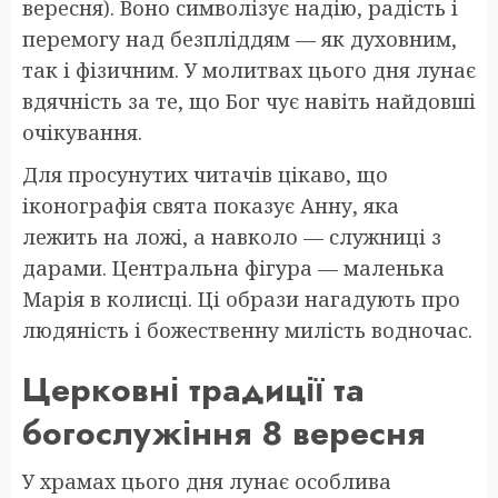
вересня). Воно символізує надію, радість і
перемогу над безпліддям — як духовним,
так і фізичним. У молитвах цього дня лунає
вдячність за те, що Бог чує навіть найдовші
очікування.
Для просунутих читачів цікаво, що
іконографія свята показує Анну, яка
лежить на ложі, а навколо — служниці з
дарами. Центральна фігура — маленька
Марія в колисці. Ці образи нагадують про
людяність і божественну милість водночас.
Церковні традиції та
богослужіння 8 вересня
У храмах цього дня лунає особлива