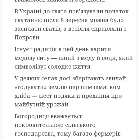
В Україні до свята пов’язували початок
сватання: після 8 вересня можна було
засилати сватів, а весілля справляли з
Покрови.
Існує традиція в цей день варити
медову ситу — напій з меду й води, який
символізує солодке життя.
У деяких селах досі зберігають звичай
«годувати» землю першим шматком
хліба — жест подяки й прохання про
майбутній урожай.
Богородиця вважається
покровителькою сільського
господарства, тому багато фермерів