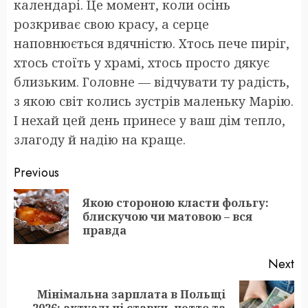
календарі. Це момент, коли осінь
розкриває свою красу, а серце
наповнюється вдячністю. Хтось пече пиріг,
хтось стоїть у храмі, хтось просто дякує
близьким. Головне — відчувати ту радість,
з якою світ колись зустрів маленьку Марію.
І нехай цей день принесе у ваш дім тепло,
злагоду й надію на краще.
Post
Previous
navigation
Якою стороною класти фольгу:
Pr
блискучою чи матовою – вся
po
правда
Next
Мінімальна зарплата в Польщі
Next
2026: актуальні ставки, нетто та