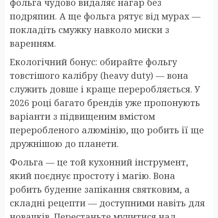
фольга чудово видаляє нагар без
подряпин. А ще фольга рятує від мурах —
покладіть смужку навколо миски з
варенням.
Екологічний бонус: обирайте фольгу
товстішого калібру (heavy duty) — вона
служить довше і краще переробляється. У
2026 році багато брендів уже пропонують
варіанти з підвищеним вмістом
переробленого алюмінію, що робить її ще
дружнішою до планети.
Фольга — це той кухонний інструмент,
який поєднує простоту і магію. Вона
робить буденне запікання святковим, а
складні рецепти — доступними навіть для
новачків. Перестаньте мучитися над