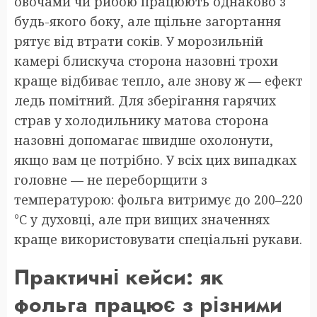
овочами чи рибою працюють однаково з
будь-якого боку, але щільне загортання
рятує від втрати соків. У морозильній
камері блискуча сторона назовні трохи
краще відбиває тепло, але знову ж — ефект
ледь помітний. Для зберігання гарячих
страв у холодильнику матова сторона
назовні допомагає швидше охолонути,
якщо вам це потрібно. У всіх цих випадках
головне — не переборщити з
температурою: фольга витримує до 200–220
°C у духовці, але при вищих значеннях
краще використовувати спеціальні рукави.
Практичні кейси: як
фольга працює з різними