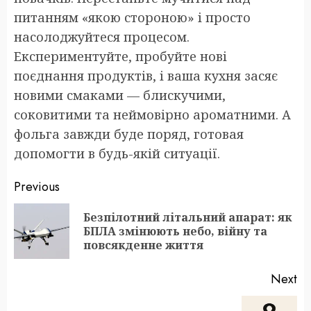
питанням «якою стороною» і просто
насолоджуйтеся процесом.
Експериментуйте, пробуйте нові
поєднання продуктів, і ваша кухня засяє
новими смаками — блискучими,
соковитими та неймовірно ароматними. А
фольга завжди буде поряд, готовая
допомогти в будь-якій ситуації.
Post
Previous
navigation
Безпілотний літальний апарат: як
Pr
БПЛА змінюють небо, війну та
po
повсякденне життя
Next