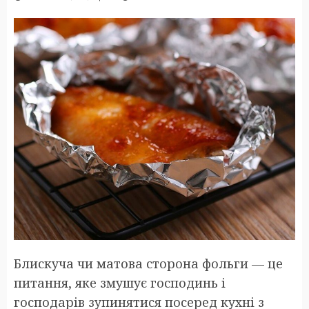
Блискуча чи матова сторона фольги — це
питання, яке змушує господинь і
господарів зупинятися посеред кухні з