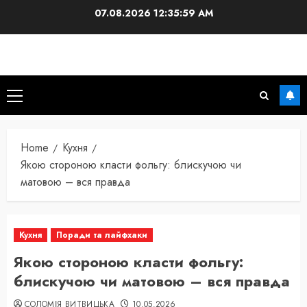
Skip
07.08.2026
12:36:00 AM
to
content
Primary
Menu
Home
Кухня
Якою стороною класти фольгу: блискучою чи
матовою – вся правда
Кухня
Поради та лайфхаки
Якою стороною класти фольгу:
блискучою чи матовою – вся правда
СОЛОМІЯ ВИТВИЦЬКА
10.05.2026