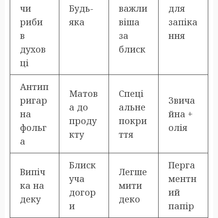
чи
Будь-
важли
для
риби
яка
віша
запіка
в
за
ння
духов
блиск
ці
Антип
Матов
Спеці
ригар
Звича
а до
альне
на
йна +
проду
покри
фольг
олія
кту
ття
а
Блиск
Перга
Випіч
Легше
уча
ментн
ка на
мити
догор
ий
деку
деко
и
папір