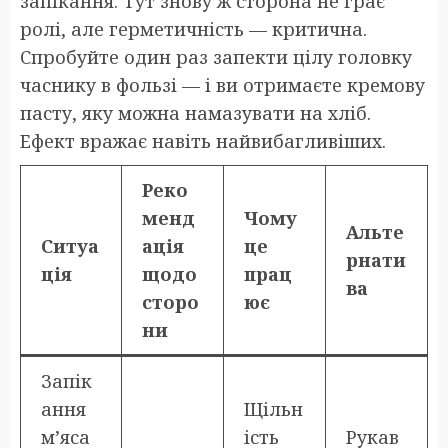
запікання. Тут знову ж сторона не грає
ролі, але герметичність — критична.
Спробуйте один раз запекти цілу головку
часнику в фользі — і ви отримаєте кремову
пасту, яку можна намазувати на хліб.
Ефект вражає навіть найвибагливіших.
Реко
менд
Чому
Альте
Ситуа
ація
це
рнати
ція
щодо
прац
ва
сторо
ює
ни
Запік
ання
Щільн
м’яса
ість
Рукав