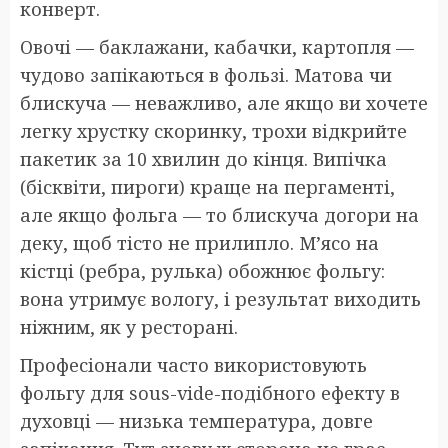
конверт.
Овочі — баклажани, кабачки, картопля —
чудово запікаються в фользі. Матова чи
блискуча — неважливо, але якщо ви хочете
легку хрустку скоринку, трохи відкрийте
пакетик за 10 хвилин до кінця. Випічка
(бісквіти, пироги) краще на пергаменті,
але якщо фольга — то блискуча догори на
деку, щоб тісто не прилипло. М’ясо на
кістці (ребра, рулька) обожнює фольгу:
вона утримує вологу, і результат виходить
ніжним, як у ресторані.
Професіонали часто використовують
фольгу для sous-vide-подібного ефекту в
духовці — низька температура, довге