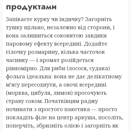
продуктами
Запікаєте курку чи індичку? Загорніть
тушку щільно, незалежно від сторони, і
вона залишиться соковитою завдяки
паровому ефекту всередині. Додайте
гілочку розмарину, кілька часточок
часнику — і аромат розійдеться
рівномірно. Для риби (лосося, судака)
фольга ідеальна: вона не дає делікатному
м’ясу пересохнути, а овочі всередині
(морква, цибуля, лимон) просочують
страву соком. Початківцям раджу
починати з простого пакетика — просто
покладіть філе на центр аркуша, посоліть,
поперчіть, збризніть олією і загорніть як