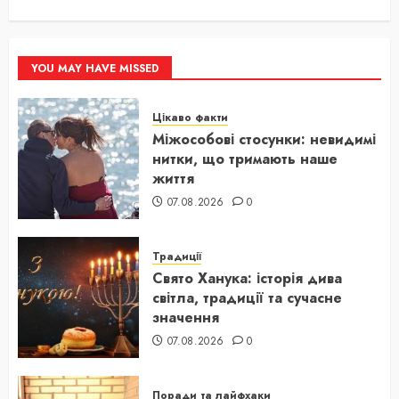
YOU MAY HAVE MISSED
Цікаво факти
Міжособові стосунки: невидимі
нитки, що тримають наше
життя
07.08.2026
0
Традиції
Свято Ханука: історія дива
світла, традиції та сучасне
значення
07.08.2026
0
Поради та лайфхаки