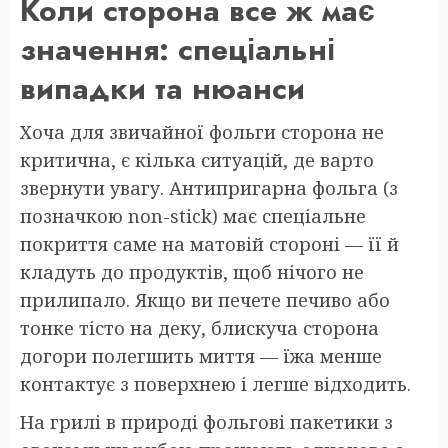
Коли сторона все ж має
значення: спеціальні
випадки та нюанси
Хоча для звичайної фольги сторона не
критична, є кілька ситуацій, де варто
звернути увагу. Антипригарна фольга (з
позначкою non-stick) має спеціальне
покриття саме на матовій стороні — її й
кладуть до продуктів, щоб нічого не
прилипало. Якщо ви печете печиво або
тонке тісто на деку, блискуча сторона
догори полегшить миття — їжа менше
контактує з поверхнею і легше відходить.
На грилі в природі фольгові пакетики з