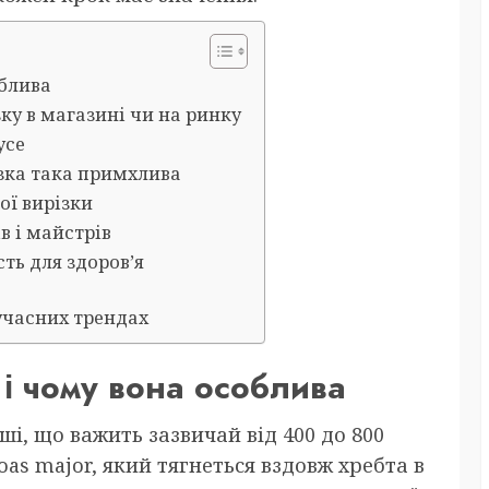
облива
ку в магазині чи на ринку
усе
ізка така примхлива
ої вирізки
в і майстрів
сть для здоров’я
сучасних трендах
 і чому вона особлива
ші, що важить зазвичай від 400 до 800
oas major, який тягнеться вздовж хребта в