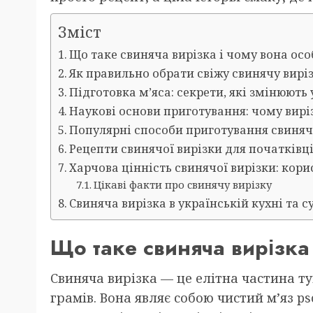
Зміст
Що таке свиняча вирізка і чому вона ос
Як правильно обрати свіжу свинячу виріз
Підготовка м’яса: секрети, які змінюють 
Наукові основи приготування: чому вир
Популярні способи приготування свиняч
Рецепти свинячої вирізки для початківці
Харчова цінність свинячої вирізки: кори
Цікаві факти про свинячу вирізку
Свиняча вирізка в українській кухні та 
Що таке свиняча вирізка
Свиняча вирізка — це елітна частина ту
грамів. Вона являє собою чистий м’яз ps