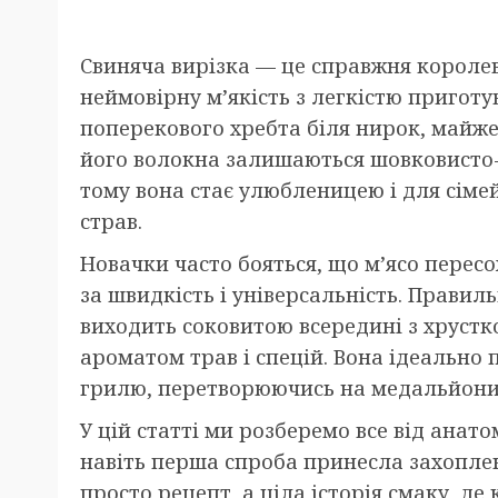
Свиняча вирізка — це справжня королев
неймовірну м’якість з легкістю пригот
поперекового хребта біля нирок, майже
його волокна залишаються шовковисто-
тому вона стає улюбленицею і для сіме
страв.
Новачки часто бояться, що м’ясо пересо
за швидкість і універсальність. Правил
виходить соковитою всередині з хруст
ароматом трав і спецій. Вона ідеально 
грилю, перетворюючись на медальйони, 
У цій статті ми розберемо все від анат
навіть перша спроба принесла захоплен
просто рецепт, а ціла історія смаку, де