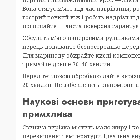
Вона стягує м’ясо під час нагрівання, 
гострий тонкий ніж і робіть надрізи пі
поспішайте — чиста поверхня гарантує
Обсушіть м’ясо паперовими рушниками,
перець додавайте безпосередньо перед 
Для маринаду обирайте кислі компонент
тримайте довше 30–40 хвилин.
Перед тепловою обробкою дайте вирізці
20 хвилин. Це забезпечить рівномірне 
Наукові основи приготува
примхлива
Свиняча вирізка містить мало жиру і к
перевищенні температури. Ідеальна вн