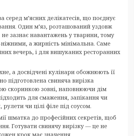
а серед м’ясних делікатесів, що поєднує
ування. Один м’яз, розташований уздовж
 не зазнає навантажень у тварини, тому
ніжними, а жирність мінімальна. Саме
йних вечерь, і для вишуканих ресторанних
хне, а досвідчені кулінари обожнюють її
ьно підготовлена свиняча вирізка
кою скоринкою зовні, наповнюючи дім
підходить для смаження, запікання чи
рулети чи цілі філе під соусом.
омії шматка до професійних секретів, щоб
ня. Готувати свинячу вирізку — це не
 кожен крок має значення.