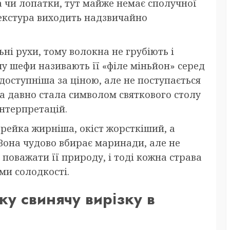
а чи лопатки, тут майже немає сполучної
екстура виходить надзвичайно
ьні рухи, тому волокна не грубіють і
му шефи називають її «філе міньйон» серед
доступніша за ціною, але не поступається
зка давно стала символом святкового столу
інтерпретацій.
орейка жирніша, окіст жорсткіший, а
 Вона чудово вбирає маринади, але не
поважати її природу, і тоді кожна страва
ми солодкості.
жу свинячу вирізку в