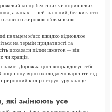
 рожевий колір без сірих чи коричневих
ипка, а запах — нейтральний, без кислоти
стою жовтою жировою облямівкою —
нні пальцем м’ясо швидко відновлює
іться на термін придатності та
осіть показати цілий шматок — він
к чи хрящів.
грамів. Дорожча ціна виправдовує себе:
6 році популярні охолоджені варіанти від
 природний колір і структуру краще
и, які змінюють усе
іблясту плівку, яка огортає вирізку.