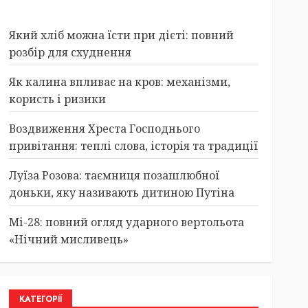
Який хліб можна їсти при дієті: повний
розбір для схуднення
Як калина впливає на кров: механізми,
користь і ризики
Воздвиження Хреста Господнього
привітання: теплі слова, історія та традиції
Луїза Розова: таємниця позашлюбної
доньки, яку називають дитиною Путіна
Мі-28: повний огляд ударного вертольота
«Нічний мисливець»
КАТЕГОРІЇ