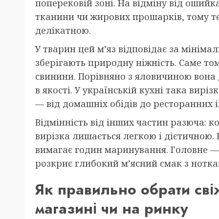
поперековій зоні. На відміну від ошийк
тканини чи жирових прошарків, тому т
делікатною.
У тварин цей м’яз відповідає за мінімал
зберігають природну ніжність. Саме то
свинини. Порівняно з яловичиною вона 
в якості. У українській кухні така вирі
— від домашніх обідів до ресторанних 
Відмінність від інших частин разюча: к
вирізка лишається легкою і дієтичною.
вимагає годин маринування. Головне — 
розкриє глибокий м’ясний смак з нотка
Як правильно обрати сві
магазині чи на ринку