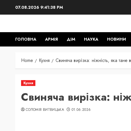
Skip
07.08.2026
9:41:39 PM
to
content
ГОЛОВНА
АРМІЯ
ДІМ
НАУКА
НОВИНИ
Home
Кухня
Свиняча вирізка: ніжність, яка тане в
Кухня
Свиняча вирізка: ніжн
СОЛОМІЯ ВИТВИЦЬКА
01.06.2026