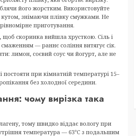
роблячи його жорстким. Використовуйте
д кутом, знімаючи плівку смужками. Не
 рівномірне приготування.
 щоб скоринка вийшла хрусткою. Сіль і
смаженням — раннє соління витягує сік.
и: лимон, соєвий соус чи йогурт, але не
 постояти при кімнатній температурі 15–
пропікання без холодної середини.
ння: чому вирізка така
олагену, тому швидко віддає вологу при
утрішня температура — 63°C з подальшим