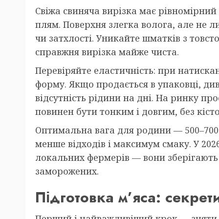
Свіжа свиняча вирізка має рівномірний
плям. Поверхня злегка волога, але не л
чи затхлості. Уникайте шматків з тов
справжня вирізка майже чиста.
Перевіряйте еластичність: при натиска
форму. Якщо продається в упаковці, див
відсутність рідини на дні. На ринку пр
повинен бути тонким і довгим, без кісто
Оптимальна вага для родини — 500–700 
менше відходів і максимум смаку. У 202
локальних фермерів — вони зберігають
заморожених.
Підготовка м’яса: секрет
Перший і найважливіший крок — зняти ср