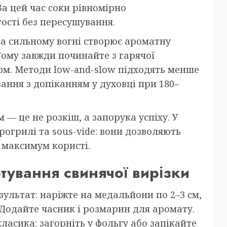
За цей час соки рівномірно
тості без пересушування.
на сильному вогні створює ароматну
 Тому завжди починайте з гарячої
ом. Методи low-and-slow підходять менше
ння з допіканням у духовці при 180–
— це не розкіш, а запорука успіху. У
рогрилі та sous-vide: вони дозволяють
 максимум користі.
тування свинячої вирізки
ультат: наріжте на медальйони по 2–3 см,
 Додайте часник і розмарин для аромату.
ласика: загорніть у фольгу або запікайте