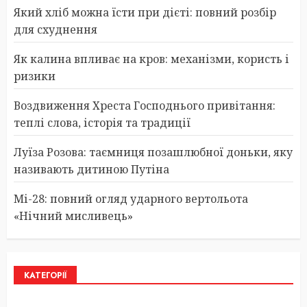
Який хліб можна їсти при дієті: повний розбір
для схуднення
Як калина впливає на кров: механізми, користь і
ризики
Воздвиження Хреста Господнього привітання:
теплі слова, історія та традиції
Луїза Розова: таємниця позашлюбної доньки, яку
називають дитиною Путіна
Мі-28: повний огляд ударного вертольота
«Нічний мисливець»
КАТЕГОРІЇ