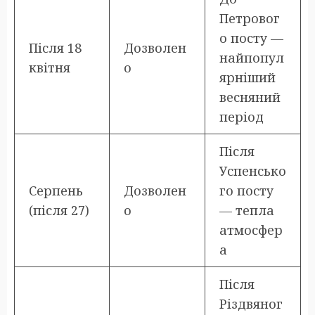
Петровог
о посту —
Після 18
Дозволен
найпопул
квітня
о
ярніший
весняний
період
Після
Успенсько
Серпень
Дозволен
го посту
(після 27)
о
— тепла
атмосфер
а
Після
Різдвяног