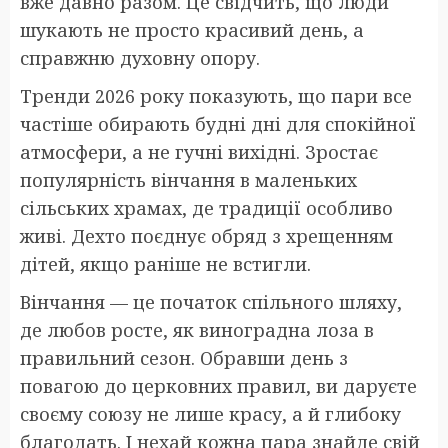
вже давно разом. Це свідчить, що люди
шукають не просто красивий день, а
справжню духовну опору.
Тренди 2026 року показують, що пари все
частіше обирають будні дні для спокійної
атмосфери, а не гучні вихідні. Зростає
популярність вінчання в маленьких
сільських храмах, де традиції особливо
живі. Дехто поєднує обряд з хрещенням
дітей, якщо раніше не встигли.
Вінчання — це початок спільного шляху,
де любов росте, як виноградна лоза в
правильний сезон. Обравши день з
повагою до церковних правил, ви даруєте
своєму союзу не лише красу, а й глибоку
благодать. І нехай кожна пара знайде свій