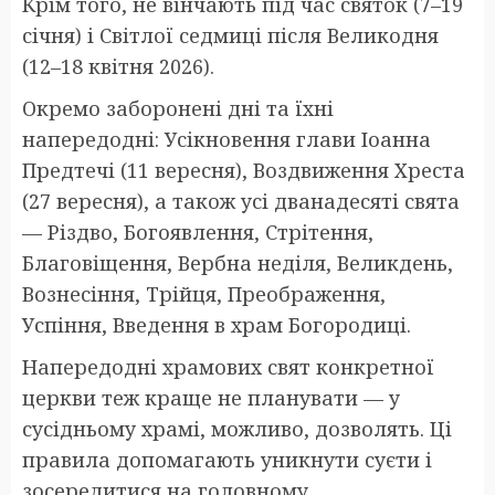
Крім того, не вінчають під час святок (7–19
січня) і Світлої седмиці після Великодня
(12–18 квітня 2026).
Окремо заборонені дні та їхні
напередодні: Усікновення глави Іоанна
Предтечі (11 вересня), Воздвиження Хреста
(27 вересня), а також усі дванадесяті свята
— Різдво, Богоявлення, Стрітення,
Благовіщення, Вербна неділя, Великдень,
Вознесіння, Трійця, Преображення,
Успіння, Введення в храм Богородиці.
Напередодні храмових свят конкретної
церкви теж краще не планувати — у
сусідньому храмі, можливо, дозволять. Ці
правила допомагають уникнути суєти і
зосередитися на головному.