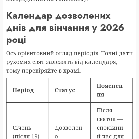
Календар дозволених
днів для вінчання у 2026
році
Ось орієнтовний огляд періодів. Точні дати
рухомих свят залежать від календаря,
тому перевіряйте в храмі.
Пояснен
Період
Статус
ня
Після
святок —
Січень
Дозволен
спокійни
(після 19)
о
й час для