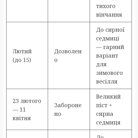
тихого
вінчання
До сирної
седмиці
— гарний
Лютий
Дозволен
варіант
(до 15)
о
для
зимового
весілля
Великий
23 лютого
Забороне
піст +
— 11
но
сирна
квітня
седмиця
До