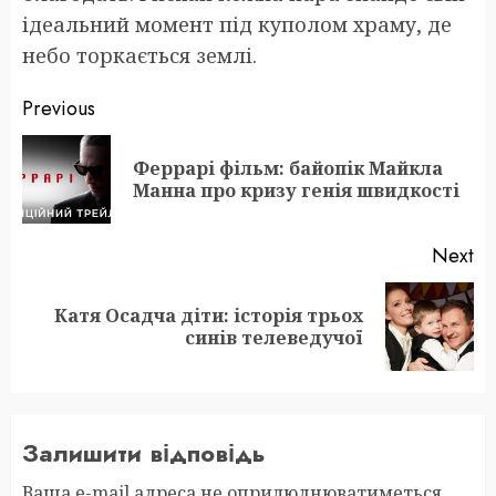
ідеальний момент під куполом храму, де
небо торкається землі.
Post
Previous
navigation
Феррарі фільм: байопік Майкла
Pr
Манна про кризу генія швидкості
po
Next
Катя Осадча діти: історія трьох
Next
синів телеведучої
post:
Залишити відповідь
Ваша e-mail адреса не оприлюднюватиметься.