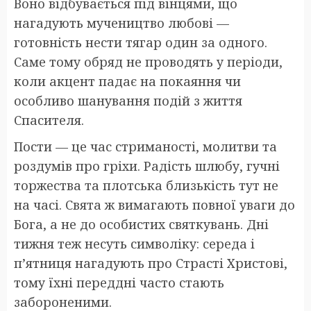
Воно відбувається під вінцями, що
нагадують мучеництво любові —
готовність нести тягар один за одного.
Саме тому обряд не проводять у періоди,
коли акцент падає на покаяння чи
особливо шанування подій з життя
Спасителя.
Пости — це час стриманості, молитви та
роздумів про гріхи. Радість шлюбу, гучні
торжества та плотська близькість тут не
на часі. Свята ж вимагають повної уваги до
Бога, а не до особистих святкувань. Дні
тижня теж несуть символіку: середа і
п’ятниця нагадують про Страсті Христові,
тому їхні переддні часто стають
забороненими.