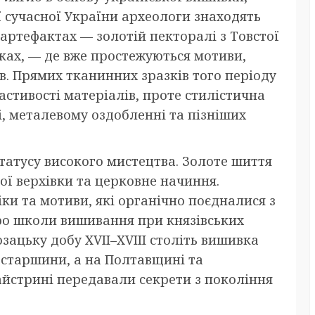
ї сучасної України археологи знаходять
 артефактах — золотій пекторалі з Товстої
рках, — де вже простежуються мотиви,
в. Прямих тканинних зразків того періоду
астивості матеріалів, проте стилістична
і, металевому оздобленні та пізніших
статусу високого мистецтва. Золоте шиття
ої верхівки та церковне начиння.
іки та мотиви, які органічно поєдналися з
ро школи вишивання при князівських
озацьку добу XVII–XVIII століть вишивка
у старшини, а на Полтавщині та
айстрині передавали секрети з покоління