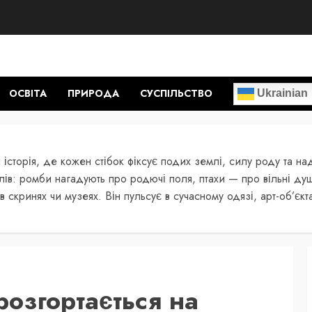
ОСВІТА
ПРИРОДА
СУСПІЛЬСТВО
Ukrainian
 історія, де кожен стібок фіксує подих землі, силу роду та на
ів: ромби нагадують про родючі поля, птахи — про вільні душ
 скринях чи музеях. Він пульсує в сучасному одязі, арт-об’єкт
розгортається на