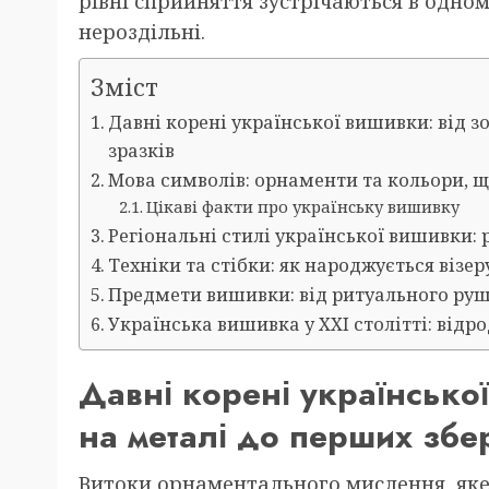
рівні сприйняття зустрічаються в одном
нероздільні.
Зміст
Давні корені української вишивки: від 
зразків
Мова символів: орнаменти та кольори, що
Цікаві факти про українську вишивку
Регіональні стилі української вишивки: 
Техніки та стібки: як народжується візе
Предмети вишивки: від ритуального руш
Українська вишивка у XXI столітті: від
Давні корені українсько
на металі до перших збе
Витоки орнаментального мислення, яке 