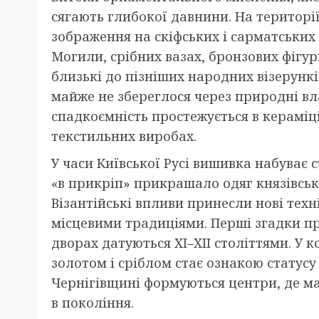
сягають глибокої давнини. На територі
зображення на скіфських і сарматських
Могили, срібних вазах, бронзових фігу
близькі до пізніших народних візерункі
майже не збереглося через природні вл
спадкоємність простежується в кераміц
текстильних виробах.
У часи Київської Русі вишивка набуває 
«в прикріп» прикрашало одяг князівськ
Візантійські впливи принесли нові техн
місцевими традиціями. Перші згадки п
дворах датуються XI–XII століттями. У к
золотом і сріблом стає ознакою статус
Чернігівщині формуються центри, де м
в покоління.