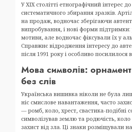
У XIX столітті етнографічний інтерес д
систематичного збирання зразків. Арті
на продаж, водночас зберігаючи автенти
випробування, і нові форми підтримки: 
мотиви, але водночас фіксували їх у а
Справжнє відродження інтересу до авте
після 1991 року і особливо посилилося в
Мова символів: орнамент
без слів
Українська вишивка ніколи не була ли
ніс смислове навантаження, часто захи
— ромб, коло, хрест, свастика-подібні 
символізував землю та родючість, коло 
захист від зла. Ці знаки розміщували н