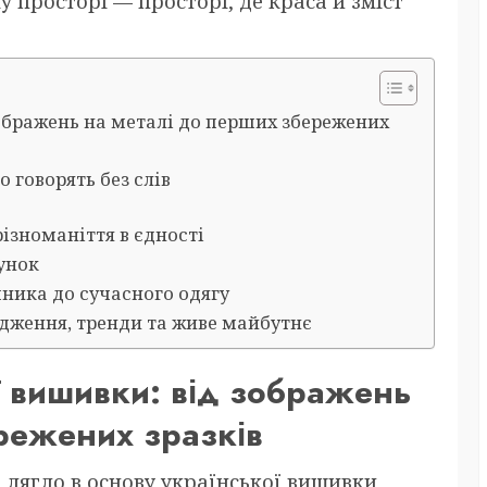
у просторі — просторі, де краса й зміст
зображень на металі до перших збережених
 говорять без слів
різноманіття в єдності
рунок
ника до сучасного одягу
родження, тренди та живе майбутнє
ї вишивки: від зображень
режених зразків
лягло в основу української вишивки,