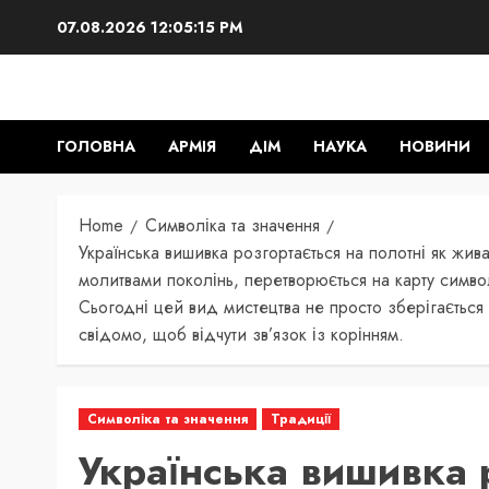
Skip
07.08.2026
12:05:16 PM
to
content
ГОЛОВНА
АРМІЯ
ДІМ
НАУКА
НОВИНИ
Home
Символіка та значення
Українська вишивка розгортається на полотні як жива
молитвами поколінь, перетворюється на карту символ
Сьогодні цей вид мистецтва не просто зберігається в
свідомо, щоб відчути зв’язок із корінням.
Символіка та значення
Традиції
Українська вишивка 