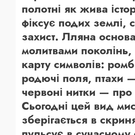
полотні як жива істо
фіксує подих землі, 
захист. Лляна основа
молитвами поколінь,
карту символів: ром
родючі поля, птахи —
червоні нитки — про
Сьогодні цей вид мис
зберігається в скрин
пульсує в сучасному о