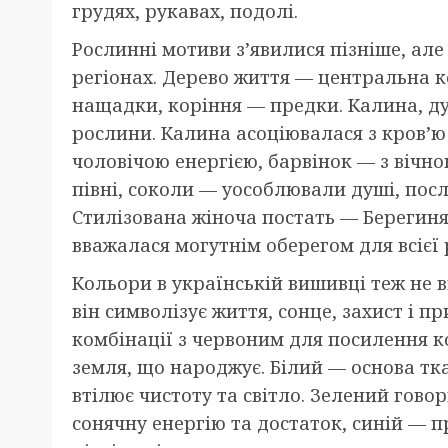
грудях, рукавах, подолі.
Рослинні мотиви з’явилися пізніше, ал
регіонах. Дерево життя — центральна ко
нащадки, коріння — предки. Калина, дуб
рослини. Калина асоціювалася з кров’ю
чоловічою енергією, барвінок — з вічн
півні, соколи — уособлювали душі, посл
Стилізована жіноча постать — Берегин
вважалася могутнім оберегом для всієї
Кольори в українській вишивці теж не 
він символізує життя, сонце, захист і 
комбінації з червоним для посилення к
земля, що народжує. Білий — основа тк
втілює чистоту та світло. Зелений гово
сонячну енергію та достаток, синій — пр