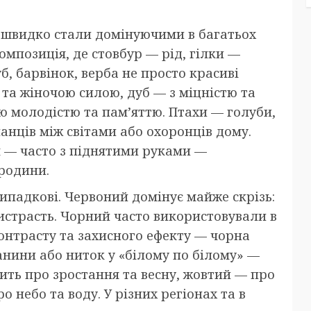
е швидко стали домінуючими в багатьох
мпозиція, де стовбур — рід, гілки —
, барвінок, верба не просто красиві
 та жіночою силою, дуб — з міцністю та
ою молодістю та пам’яттю. Птахи — голуби,
анців між світами або охоронців дому.
я — часто з піднятими руками —
 родини.
випадкові. Червоний домінує майже скрізь:
пристрасть. Чорний часто використовували в
онтрасту та захисного ефекту — чорна
анини або ниток у «білому по білому» —
рить про зростання та весну, жовтий — про
о небо та воду. У різних регіонах та в