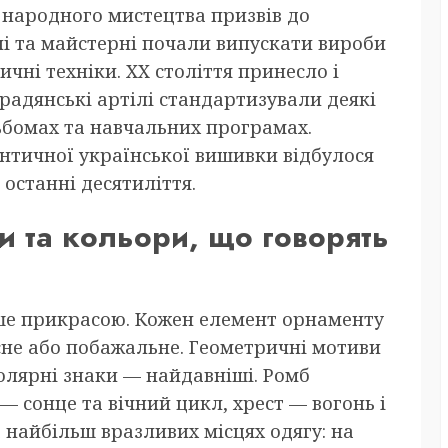
о народного мистецтва призвів до
лі та майстерні почали випускати вироби
чні техніки. XX століття принесло і
радянські артілі стандартизували деякі
льбомах та навчальних програмах.
нтичної української вишивки відбулося
 останні десятиліття.
и та кольори, що говорять
ше прикрасою. Кожен елемент орнаменту
сне або побажальне. Геометричні мотиви
солярні знаки — найдавніші. Ромб
— сонце та вічний цикл, хрест — вогонь і
а найбільш вразливих місцях одягу: на