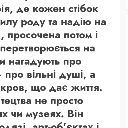
рія, де кожен стібок
силу роду та надію на
, просочена потом і
 перетворюється на
би нагадують про
 про вільні душі, а
 кров, що дає життя.
тецтва не просто
ях чи музеях. Він
дязі, арт-об’єктах і