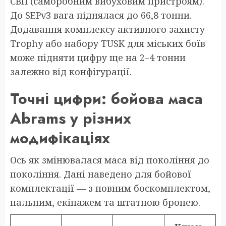
СВП (саморобним вибуховим пристроям).
До SEPv3 вага піднялася до 66,8 тонни.
Додавання комплексу активного захисту
Trophy або набору TUSK для міських боїв
може підняти цифру ще на 2–4 тонни
залежно від конфігурації.
Точні цифри: бойова маса
Abrams у різних
модифікаціях
Ось як змінювалася маса від покоління до
покоління. Дані наведено для бойової
комплектації — з повним боєкомплектом,
пальним, екіпажем та штатною бронею.