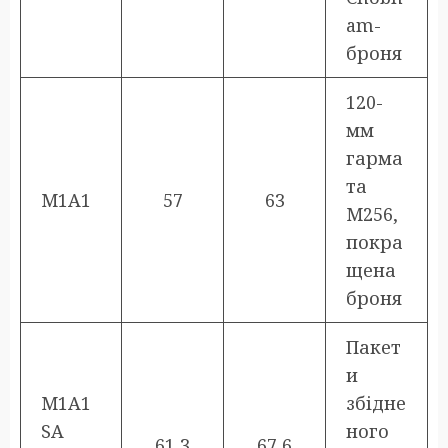
am-
броня
120-
мм
гарма
та
M1A1
57
63
M256,
покра
щена
броня
Пакет
и
M1A1
збідне
SA
ного
61,3
67,6