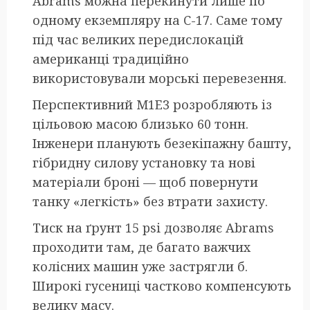
Abrams можна перекинути лише по
одному екземпляру на C-17. Саме тому
під час великих передислокацій
американці традиційно
використовували морські перевезення.
Перспективний M1E3 розробляють із
цільовою масою близько 60 тонн.
Інженери планують безекіпажну башту,
гібридну силову установку та нові
матеріали броні — щоб повернути
танку «легкість» без втрати захисту.
Тиск на ґрунт 15 psi дозволяє Abrams
проходити там, де багато важчих
колісних машин уже застрягли б.
Широкі гусениці частково компенсують
велику масу.