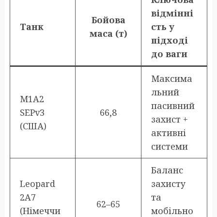
відмінні
Бойова
Танк
сть у
маса (т)
підході
до ваги
Максима
льний
M1A2
пасивний
SEPv3
66,8
захист +
(США)
активні
системи
Баланс
Leopard
захисту
2A7
та
62–65
(Німеччи
мобільно