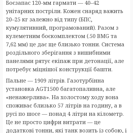
Боєзапас 120-мм гармати — 40–42
унітарних постріли. Кожен снаряд важить
20–25 кг залежно від типу (БПС,
кумулятивний, програмований). Разом з
кулеметним боєкомплектом (.50 BMG та
7,62 мм) це дає ще близько тонни. Система
роздільного зберігання з вишибними
панелями рятує екіпаж при детонації, але
потребує міцнішої конструкції башти.
Пальне — 1909 літрів. Газотурбінна
установка AGT1500 багатопаливна, але
«ненажерлива». На холостому ходу вона
споживає близько 57 літрів на годину, а в
русі по шосе — понад 4 літри на кілометр.
Це не просто цифри витрати — це
додаткові тонни, які танк возить із собою, і