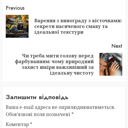
Post
Previous
navigation
Варення з винограду з кісточками:
Pr
секрети насиченого смаку та
po
ідеальної текстури
Next
Чи треба мити голову перед
фарбуванням: чому природний
Next
захист шкіри важливіший за
post:
ідеальну чистоту
Залишити відповідь
Ваша e-mail адреса не оприлюднюватиметься.
Обов’язкові поля позначені
*
Коментар
*