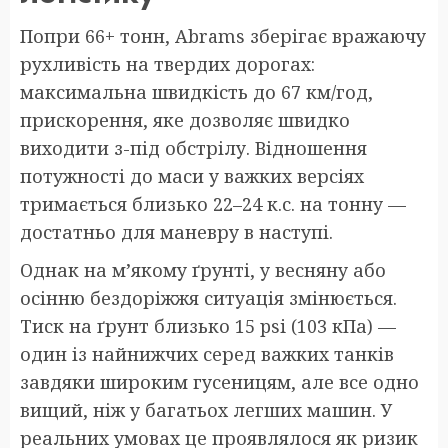
Попри 66+ тонн, Abrams зберігає вражаючу
рухливість на твердих дорогах:
максимальна швидкість до 67 км/год,
прискорення, яке дозволяє швидко
виходити з-під обстрілу. Відношення
потужності до маси у важких версіях
тримається близько 22–24 к.с. на тонну —
достатньо для маневру в наступі.
Однак на м’якому ґрунті, у весняну або
осінню бездоріжжя ситуація змінюється.
Тиск на ґрунт близько 15 psi (103 кПа) —
один із найнижчих серед важких танків
завдяки широким гусеницям, але все одно
вищий, ніж у багатьох легших машин. У
реальних умовах це проявлялося як ризик