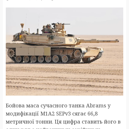
Бойова маса сучасного танка Abrams у
модифікації M1A2 SEPv3 сягає 66,8
метричної тонни. Ця цифра ставить його в