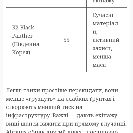
екіпажу
Сучасні
матеріал
K2 Black
и,
Panther
55
активний
(Південна
захист,
Корея)
менша
маса
Легші танки простіше перекидати, вони
менше «грузнуть» на слабких ґрунтах і
створюють менший тиск на
інфраструктуру. Важчі — дають екіпажу
вищі шанси вижити при прямому влучанні.
Abrams обрав другий шлях і послідовно