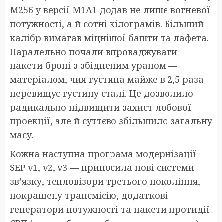
M256 у версії M1A1 додав не лише вогневої
потужності, а й сотні кілограмів. Більший
калібр вимагав міцнішої башти та лафета.
Паралельно почали впроваджувати
пакети броні з збідненим ураном —
матеріалом, чия густина майже в 2,5 раза
перевищує густину сталі. Це дозволило
радикально підвищити захист лобової
проекції, але й суттєво збільшило загальну
масу.
Кожна наступна програма модернізації —
SEP v1, v2, v3 — приносила нові системи
зв’язку, тепловізори третього покоління,
покращену трансмісію, додаткові
генератори потужності та пакети протидії