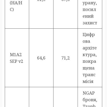
(HA/H
урану,
C)
посил
ений
захист
Цифр
ова
архіте
M1A2
ктура,
64,6
71,2
SEP v2
покра
щена
транс
місія
NGAP
броня,
Troph