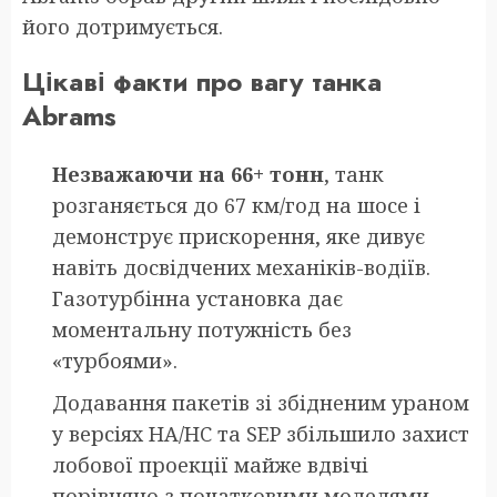
його дотримується.
Цікаві факти про вагу танка
Abrams
Незважаючи на 66+ тонн
, танк
розганяється до 67 км/год на шосе і
демонструє прискорення, яке дивує
навіть досвідчених механіків-водіїв.
Газотурбінна установка дає
моментальну потужність без
«турбоями».
Додавання пакетів зі збідненим ураном
у версіях HA/HC та SEP збільшило захист
лобової проекції майже вдвічі
порівняно з початковими моделями,