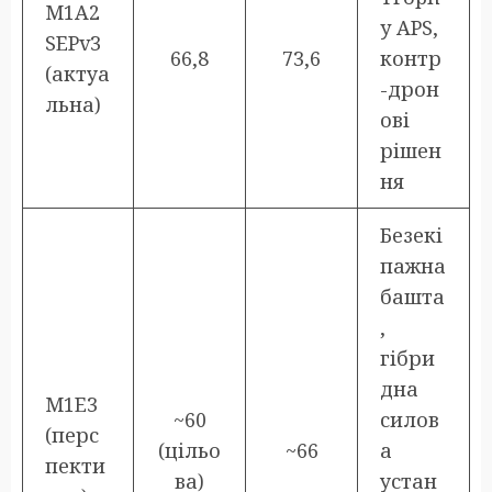
M1A2
y APS,
SEPv3
66,8
73,6
контр
(актуа
-дрон
льна)
ові
рішен
ня
Безекі
пажна
башта
,
гібри
дна
M1E3
~60
силов
(перс
(цільо
~66
а
пекти
ва)
устан