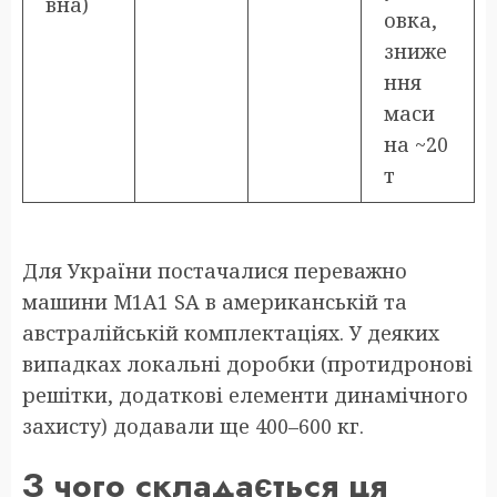
вна)
овка,
зниже
ння
маси
на ~20
т
Для України постачалися переважно
машини M1A1 SA в американській та
австралійській комплектаціях. У деяких
випадках локальні доробки (протидронові
решітки, додаткові елементи динамічного
захисту) додавали ще 400–600 кг.
З чого складається ця