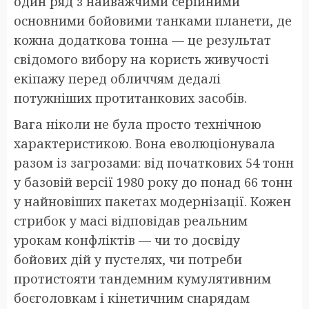
один ряд з найважчими серійними
основними бойовими танками планети, де
кожна додаткова тонна — це результат
свідомого вибору на користь живучості
екіпажу перед обличчям дедалі
потужніших протитанкових засобів.
Вага ніколи не була просто технічною
характеристикою. Вона еволюціонувала
разом із загрозами: від початкових 54 тонн
у базовій версії 1980 року до понад 66 тонн
у найновіших пакетах модернізації. Кожен
стрибок у масі відповідав реальним
урокам конфліктів — чи то досвіду
бойових дій у пустелях, чи потреби
протистояти тандемним кумулятивним
боєголовкам і кінетичним снарядам