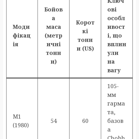
Ключ
Бойов
ові
а
особл
Корот
Моди
маса
ивост
кі
фікац
(метр
і, що
тонн
ія
ичні
вплин
и (US)
тонн
ули
и)
на
вагу
105-
мм
гарма
та,
M1
54
60
базов
(1980)
а
Chobh