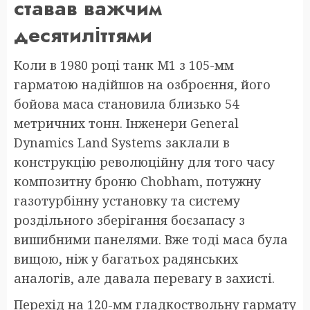
ставав важчим
десятиліттями
Коли в 1980 році танк M1 з 105-мм
гарматою надійшов на озброєння, його
бойова маса становила близько 54
метричних тонн. Інженери General
Dynamics Land Systems заклали в
конструкцію революційну для того часу
композитну броню Chobham, потужну
газотурбінну установку та систему
роздільного зберігання боєзапасу з
вишибними панелями. Вже тоді маса була
вищою, ніж у багатьох радянських
аналогів, але давала перевагу в захисті.
Перехід на 120-мм гладкоствольну гармату