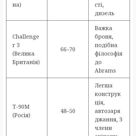
на)
сті,
дизель
Важка
Challenge
броня,
r 3
подібна
66–70
(Велика
філософія
Британія)
до
Abrams
Легша
конструк
ція,
T-90M
48–50
автозаря
(Росія)
джання, 3
члени