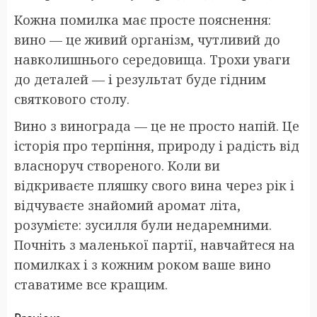
Кожна помилка має просте пояснення:
вино — це живий організм, чутливий до
навколишнього середовища. Трохи уваги
до деталей — і результат буде гідним
святкового столу.
Вино з винограда — це не просто напій. Це
історія про терпіння, природу і радість від
власноруч створеного. Коли ви
відкриваєте пляшку свого вина через рік і
відчуваєте знайомий аромат літа,
розумієте: зусилля були недаремними.
Почніть з маленької партії, навчайтеся на
помилках і з кожним роком ваше вино
ставатиме все кращим.