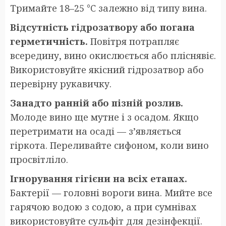
Тримайте 18–25 °C залежно від типу вина.
Відсутність гідрозатвору або погана
герметичність.
Повітря потрапляє
всередину, вино окислюється або пліснявіє.
Використовуйте якісний гідрозатвор або
перевірну рукавичку.
Занадто ранній або пізній розлив.
Молоде вино ще мутне і з осадом. Якщо
перетримати на осаді — з’являється
гіркота. Переливайте сифоном, коли вино
просвітліло.
Ігнорування гігієни на всіх етапах.
Бактерії — головні вороги вина. Мийте все
гарячою водою з содою, а при сумнівах
використовуйте сульфіт для дезінфекції.