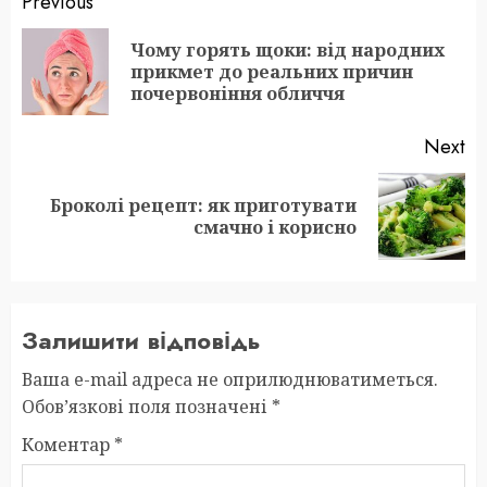
Post
Previous
navigation
Чому горять щоки: від народних
Pr
прикмет до реальних причин
po
почервоніння обличчя
Next
Броколі рецепт: як приготувати
Next
смачно і корисно
post:
Залишити відповідь
Ваша e-mail адреса не оприлюднюватиметься.
Обов’язкові поля позначені
*
Коментар
*