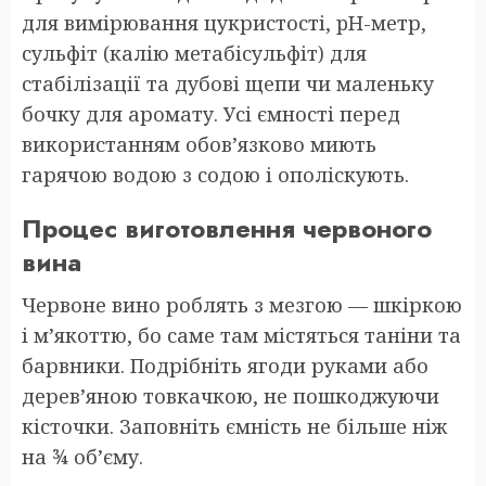
для вимірювання цукристості, pH-метр,
сульфіт (калію метабісульфіт) для
стабілізації та дубові щепи чи маленьку
бочку для аромату. Усі ємності перед
використанням обов’язково миють
гарячою водою з содою і ополіскують.
Процес виготовлення червоного
вина
Червоне вино роблять з мезгою — шкіркою
і м’якоттю, бо саме там містяться таніни та
барвники. Подрібніть ягоди руками або
дерев’яною товкачкою, не пошкоджуючи
кісточки. Заповніть ємність не більше ніж
на ¾ об’єму.