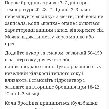
Перше бродіння триває 3–7 днів при
температурі 20–28 °C. Щодня 2–3 рази
перемішуйте «шапку» з мезги, щоб вона не
закисала. Коли «шапка» опаде і з’явиться
характерний винний запах, відокремте сік.
Можна віджати мезгу через марлю або
прес.
Додайте цукор за смаком: зазвичай 50–150
г на літр соку для сухого або
напівсолодкого вина. Цукор розчиняють у
невеликій кількості теплого соку і
вливають. Встановіть гідрозатвор і
залиште на вторинне бродіння при 18–22
°C на 1–2 місяці.
Коли бродіння припиниться (бульбашки