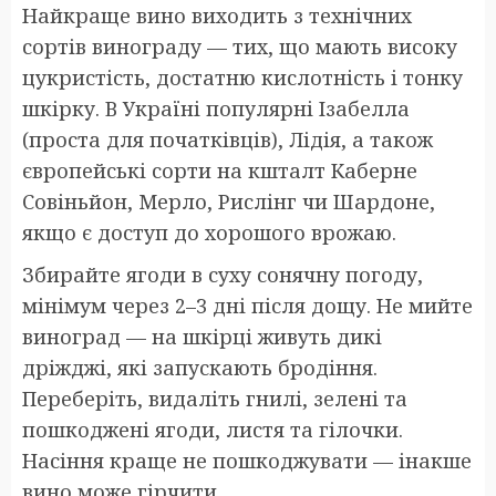
Найкраще вино виходить з технічних
сортів винограду — тих, що мають високу
цукристість, достатню кислотність і тонку
шкірку. В Україні популярні Ізабелла
(проста для початківців), Лідія, а також
європейські сорти на кшталт Каберне
Совіньйон, Мерло, Рислінг чи Шардоне,
якщо є доступ до хорошого врожаю.
Збирайте ягоди в суху сонячну погоду,
мінімум через 2–3 дні після дощу. Не мийте
виноград — на шкірці живуть дикі
дріжджі, які запускають бродіння.
Переберіть, видаліть гнилі, зелені та
пошкоджені ягоди, листя та гілочки.
Насіння краще не пошкоджувати — інакше
вино може гірчити.