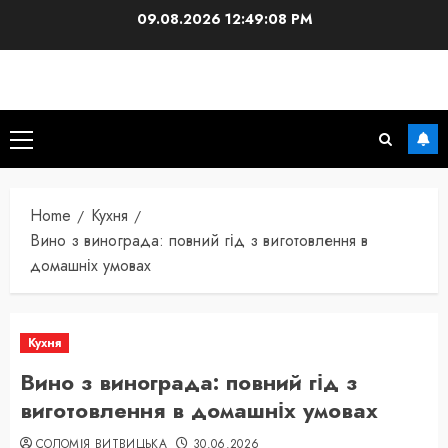
Skip
09.08.2026
12:49:10 PM
to
content
Primary
Menu
Home
Кухня
Вино з винограда: повний гід з виготовлення в
домашніх умовах
Кухня
Вино з винограда: повний гід з
виготовлення в домашніх умовах
СОЛОМІЯ ВИТВИЦЬКА
30.06.2026