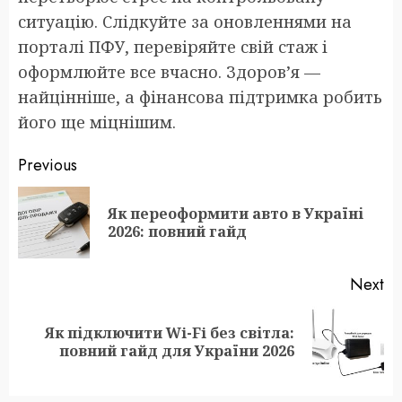
ситуацію. Слідкуйте за оновленнями на
порталі ПФУ, перевіряйте свій стаж і
оформлюйте все вчасно. Здоров’я —
найцінніше, а фінансова підтримка робить
його ще міцнішим.
Post
Previous
navigation
Як переоформити авто в Україні
Pr
2026: повний гайд
po
Next
Як підключити Wi-Fi без світла:
Next
повний гайд для України 2026
post: