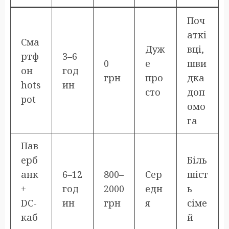
Поч
аткі
Сма
Дуж
вці,
ртф
3–6
0
е
шви
он
год
грн
про
дка
hots
ин
сто
доп
pot
омо
га
Пав
ерб
Біль
анк
6–12
800–
Сер
шіст
+
год
2000
едн
ь
DC-
ин
грн
я
сіме
каб
й