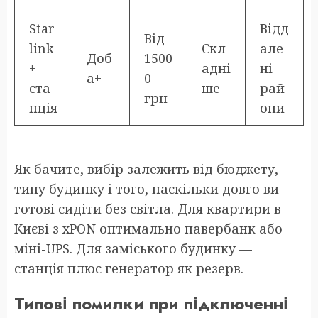
Star
Відд
Від
link
Скл
але
Доб
1500
+
адні
ні
а+
0
ста
ше
рай
грн
нція
они
Як бачите, вибір залежить від бюджету,
типу будинку і того, наскільки довго ви
готові сидіти без світла. Для квартири в
Києві з xPON оптимально павербанк або
міні-UPS. Для заміського будинку —
станція плюс генератор як резерв.
Типові помилки при підключенні