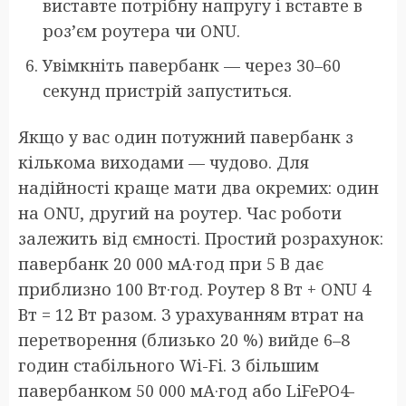
виставте потрібну напругу і вставте в
роз’єм роутера чи ONU.
Увімкніть павербанк — через 30–60
секунд пристрій запуститься.
Якщо у вас один потужний павербанк з
кількома виходами — чудово. Для
надійності краще мати два окремих: один
на ONU, другий на роутер. Час роботи
залежить від ємності. Простий розрахунок:
павербанк 20 000 мА·год при 5 В дає
приблизно 100 Вт·год. Роутер 8 Вт + ONU 4
Вт = 12 Вт разом. З урахуванням втрат на
перетворення (близько 20 %) вийде 6–8
годин стабільного Wi-Fi. З більшим
павербанком 50 000 мА·год або LiFePO4-