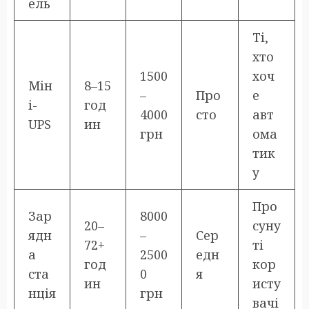
ель
Ті,
хто
1500
хоч
Мін
8–15
–
Про
е
і-
год
4000
сто
авт
UPS
ин
грн
ома
тик
у
Про
Зар
8000
20–
суну
ядн
–
Сер
72+
ті
а
2500
едн
год
кор
ста
0
я
ин
исту
нція
грн
вачі