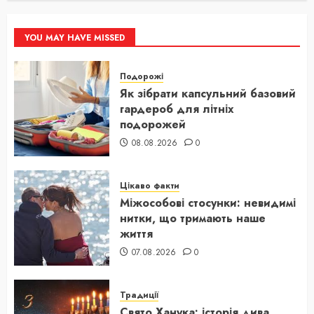
YOU MAY HAVE MISSED
Подорожі
Як зібрати капсульний базовий
гардероб для літніх
подорожей
08.08.2026
0
Цікаво факти
Міжособові стосунки: невидимі
нитки, що тримають наше
життя
07.08.2026
0
Традиції
Свято Ханука: історія дива