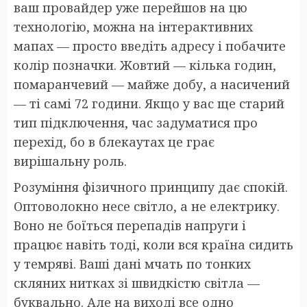
ваш провайдер уже перейшов на цю
технологію, можна на інтерактивних
мапах — просто введіть адресу і побачите
колір позначки. Жовтий — кілька годин,
помаранчевий — майже добу, а насичений
— ті самі 72 години. Якщо у вас ще старий
тип підключення, час задуматися про
перехід, бо в блекаутах це грає
вирішальну роль.
Розуміння фізичного принципу дає спокій.
Оптоволокно несе світло, а не електрику.
Воно не боїться перепадів напруги і
працює навіть тоді, коли вся країна сидить
у темряві. Ваші дані мчать по тонких
скляних нитках зі швидкістю світла —
буквально. Але на виході все одно