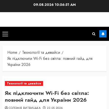
Skip
09.08.2026
10:56:52 AM
to
content
Primary
Menu
Home
Технології та девайси
Як підключити Wi-Fi без світла: повний гайд для
України 2026
Технології та девайси
Як підключити Wi-Fi без світла:
повний гайд для України 2026
СОЛОМІЯ ВИТВИЦЬКА
23.05.2026