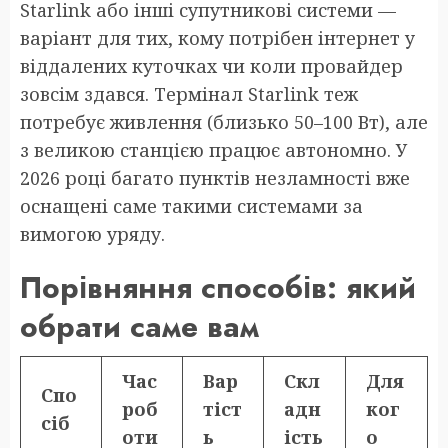
Starlink або інші супутникові системи —
варіант для тих, кому потрібен інтернет у
віддалених куточках чи коли провайдер
зовсім здався. Термінал Starlink теж
потребує живлення (близько 50–100 Вт), але
з великою станцією працює автономно. У
2026 році багато пунктів незламності вже
оснащені саме такими системами за
вимогою уряду.
Порівняння способів: який
обрати саме вам
Час
Вар
Скл
Для
Спо
роб
тіст
адн
ког
сіб
оти
ь
ість
о