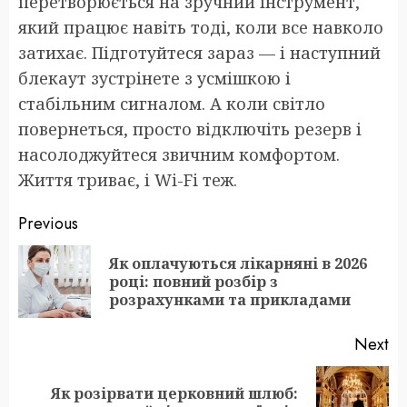
перетворюється на зручний інструмент,
який працює навіть тоді, коли все навколо
затихає. Підготуйтеся зараз — і наступний
блекаут зустрінете з усмішкою і
стабільним сигналом. А коли світло
повернеться, просто відключіть резерв і
насолоджуйтеся звичним комфортом.
Життя триває, і Wi-Fi теж.
Post
Previous
navigation
Як оплачуються лікарняні в 2026
Pr
році: повний розбір з
po
розрахунками та прикладами
Next
Як розірвати церковний шлюб:
Next