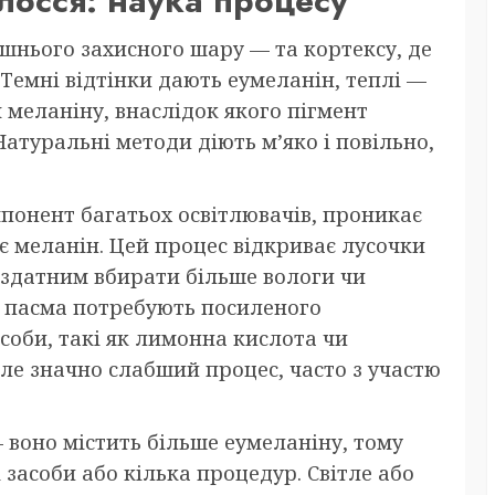
лосся: наука процесу
ішнього захисного шару — та кортексу, де
 Темні відтінки дають еумеланін, теплі —
 меланіну, внаслідок якого пігмент
Натуральні методи діють м’яко і повільно,
понент багатьох освітлювачів, проникає
ює меланін. Цей процес відкриває лусочки
 здатним вбирати більше вологи чи
я пасма потребують посиленого
соби, такі як лимонна кислота чи
ле значно слабший процес, часто з участю
 воно містить більше еумеланіну, тому
 засоби або кілька процедур. Світле або