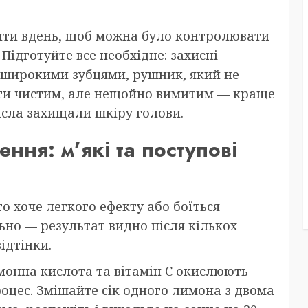
дити вдень, щоб можна було контролювати
 Підготуйте все необхідне: захисні
з широкими зубцями, рушник, який не
ути чистим, але нещойно вимитим — краще
асла захищали шкіру голови.
ння: м’які та поступові
то хоче легкого ефекту або боїться
ьно — результат видно після кількох
ідтінки.
монна кислота та вітамін С окислюють
роцес. Змішайте сік одного лимона з двома