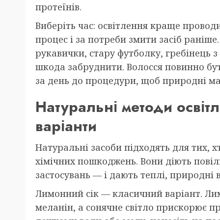
протеїнів.
Виберіть час: освітлення краще прово
процес і за потреби змити засіб раніше.
рукавички, стару футболку, гребінець 
шкода забруднити. Волосся повинно б
за день до процедури, щоб природні м
Натуральні методи освітле
варіанти
Натуральні засоби підходять для тих, х
хімічних пошкоджень. Вони діють повіл
застосувань — і дають теплі, природні в
Лимонний сік — класичний варіант. Ли
меланін, а сонячне світло прискорює п