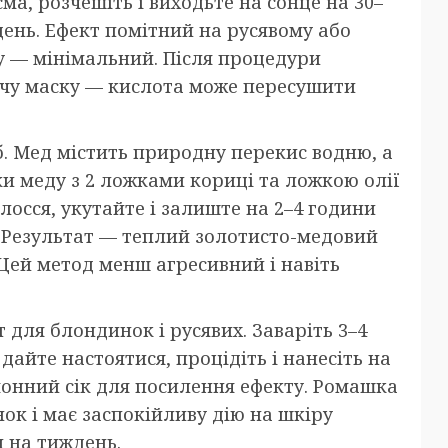
ма, розчешіть і виходьте на сонце на 30–
день. Ефект помітний на русявому або
у — мінімальний. Після процедури
уючу маску — кислота може пересушити
. Мед містить природну перекис водню, а
и меду з 2 ложками кориці та ложкою олії
олосся, укутайте і залиште на 2–4 години
. Результат — теплий золотисто-медовий
. Цей метод менш агресивний і навіть
для блондинок і русявих. Заваріть 3–4
дайте настоятися, процідіть і нанесіть на
монний сік для посилення ефекту. Ромашка
ок і має заспокійливу дію на шкіру
 на тиждень.