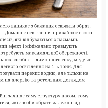
асто виникає з бажання освіжити образ,
ті. Домашнє освітлення приваблює своєю
цесів, які відбуваються з пасмами.
вий ефект і мінімально травмують
 потребують максимальної обережності.
льних засобів — лимонного соку, меду чи
легкого освітлення на 1–2 тони. Для
товувати перекис водню, але тільки на
том на алергію та ретельним доглядом
Він зачіпає саму структуру пасом, тому
ися, які засоби обрати залежно від