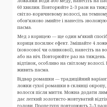
ложками води або меду, нанесіть на пас
60 хвилин. Повторюйте 2–3 рази на тиж
світло-коричневому волоссі, на темном
обов’язково змийте і нанесіть зволож
пасма.
Мед з корицею — ще один м’який спосіб
кориця посилює ефект. Змішайте 4 ложк
(кокосової чи оливкової), нанесіть на в
або на ніч. Повторюйте раз на тиждень
відтінок, особливо на світлому волоссі
живить пасма.
Відвар ромашки — традиційний варіант 
ложки сухої ромашки в склянці окропу, 
волосся після миття. Можна додати ли
дає легкий золотисто-жовтуватий відтін
голови. Процедуру повторюють 2–3 рази