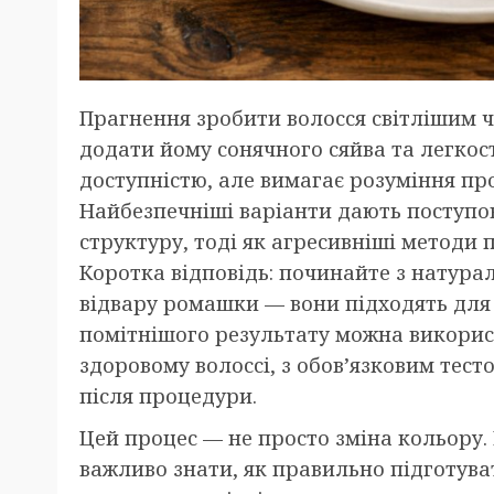
Прагнення зробити волосся світлішим ч
додати йому сонячного сяйва та легкос
доступністю, але вимагає розуміння про
Найбезпечніші варіанти дають поступо
структуру, тоді як агресивніші методи
Коротка відповідь: починайте з натура
відвару ромашки — вони підходять для 
помітнішого результату можна викорис
здоровому волоссі, з обов’язковим тес
після процедури.
Цей процес — не просто зміна кольору. 
важливо знати, як правильно підготуват