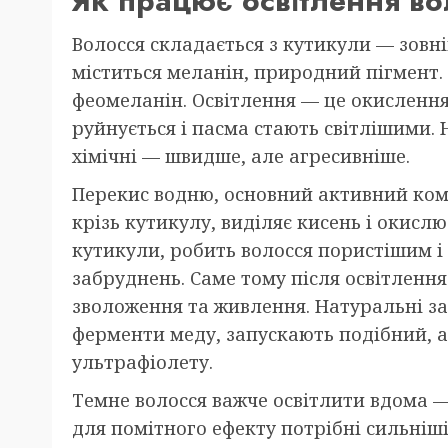
Як працює освітлення во
Волосся складається з кутикули — зовн
міститься меланін, природний пігмент.
феомеланін. Освітлення — це окислення
руйнується і пасма стають світлішими. 
хімічні — швидше, але агресивніше.
Перекис водню, основний активний ком
крізь кутикулу, виділяє кисень і окисл
кутикули, робить волосся пористішим і
забруднень. Саме тому після освітленн
зволоження та живлення. Натуральні за
ферменти меду, запускають подібний, а
ультрафіолету.
Темне волосся важче освітлити вдома —
для помітного ефекту потрібні сильніші