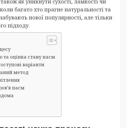
 також як уникнути сухості, ламкості чи
, коли багато хто прагне натуральності та
набувають нової популярності, але тільки
го підходу.
оцесу
ію та оцінка стану пасм
поступові варіанти
ваний метод
вітлення
ров’я пасм
 вдома