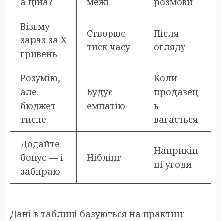
а ціна?
межі
розмови
Візьму
Створює
Після
зараз за X
тиск часу
огляду
гривень
Розумію,
Коли
але
Будує
продавец
бюджет
емпатію
ь
тисне
вагається
Додайте
Наприкін
бонус — і
Ніблінг
ці угоди
забираю
Дані в таблиці базуються на практиці