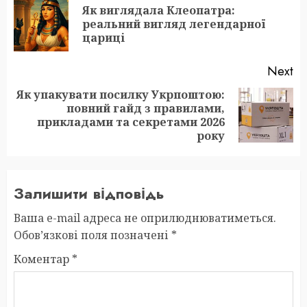
navigation
Як виглядала Клеопатра:
Pr
реальний вигляд легендарної
po
цариці
Next
Як упакувати посилку Укрпоштою:
повний гайд з правилами,
Next
прикладами та секретами 2026
post:
року
Залишити відповідь
Ваша e-mail адреса не оприлюднюватиметься.
Обов’язкові поля позначені
*
Коментар
*