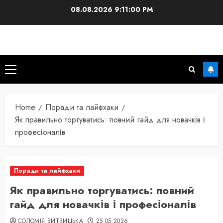
Skip
08.08.2026
9:11:02 PM
to
content
Primary
Menu
Home
Поради та лайфхаки
Як правильно торгуватись: повний гайд для новачків і
професіоналів
Поради та лайфхаки
Як правильно торгуватись: повний
гайд для новачків і професіоналів
СОЛОМІЯ ВИТВИЦЬКА
25.05.2026