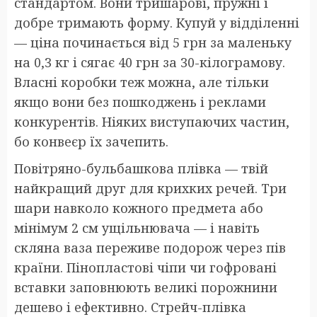
стандартом. Вони тришарові, пружні і
добре тримають форму. Купуй у відділенні
— ціна починається від 5 грн за маленьку
на 0,3 кг і сягає 40 грн за 30-кілограмову.
Власні коробки теж можна, але тільки
якщо вони без пошкоджень і реклами
конкурентів. Ніяких виступаючих частин,
бо конвеєр їх зачепить.
Повітряно-бульбашкова плівка — твій
найкращий друг для крихких речей. Три
шари навколо кожного предмета або
мінімум 2 см ущільнювача — і навіть
скляна ваза переживе подорож через пів
країни. Пінопластові чіпи чи гофровані
вставки заповнюють великі порожнини
дешево і ефективно. Стрейч-плівка