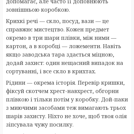
допомагає, але часто її доповнюють
зовнішньою коробкою.
Крихкі речі — скло, посуд, вази — це
справжнє мистецтво. Кожен предмет
окремо в три шари плівки, між ними —
картон, а в коробці — ложементи. Навіть
якщо заводська тара здається міцною,
додай захист: один нещасний випадок на
сортуванні, і все скло в крихтах.
Рідини — окрема історія. Перевір кришки,
фіксуй скотчем хрест-навхрест, обгорни
плівкою і тільки потім у коробку. Дой-паки
з миючими засобами теж вимагають трьох
шарів захисту. Ніхто не хоче, щоб твоя олія
зіпсувала чужу посилку.