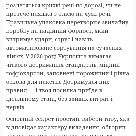
розлетяться крихкі речі по дорозі, чи не
протече пляшка з олією на чужі речі.
Правильна упаковка перетворює звичайну
коробку на надійний форпост, який
витримує удари, струс і навіть
автоматизоване сортування на сучасних
лініях. У 2026 році Укрпошта вимагає
чіткого дотримання стандартів: міцний
гофрокартон, заповнені порожнини і рівна
основа для пакетів. Дотримуйся цих
правил — і твоя посилка приїде в
ідеальному стані, без зайвих витрат і
нервів.
Основний секрет простий: вибери тару, яка
відповідає характеру вкладення, обгорни
кожен предмет захистом, заповни всі