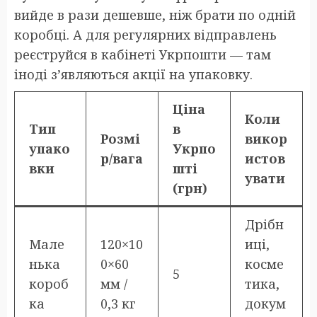
вийде в рази дешевше, ніж брати по одній
коробці. А для регулярних відправлень
реєструйся в кабінеті Укрпошти — там
іноді з’являються акції на упаковку.
Ціна
Коли
Тип
в
Розмі
викор
упако
Укрпо
р/вага
истов
вки
шті
увати
(грн)
Дрібн
Мале
120×10
иці,
нька
0×60
косме
5
короб
мм /
тика,
ка
0,3 кг
докум