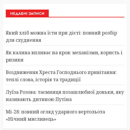
НЕДАВНІ ЗАПИСИ
Який хліб можна їсти при дієті: повний розбір
для схуднення
Як калина впливає на кров: механізми, користь і
ризики
Воздвиження Хреста Господнього привітання:
теплі слова, історія та традиції
Луїза Розова: таємниця позашлюбної доньки, яку
називають дитиною Путіна
Мі-28: повний огляд ударного вертольота
«Нічний мисливець»