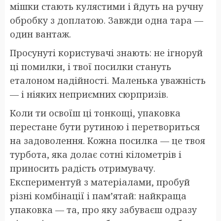
мішки стають кулястими і йдуть на ручну
обробку з доплатою. Завжди одна тара —
один вантаж.
Просунуті користувачі знають: не ігноруй
ці помилки, і твої посилки стануть
еталоном надійності. Маленька уважність
— і ніяких неприємних сюрпризів.
Коли ти освоїш ці тонкощі, упаковка
перестане бути рутиною і перетвориться
на задоволення. Кожна посилка — це твоя
турбота, яка долає сотні кілометрів і
приносить радість отримувачу.
Експериментуй з матеріалами, пробуй
різні комбінації і пам’ятай: найкраща
упаковка — та, про яку забуваєш одразу