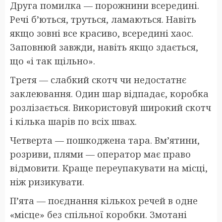
Друга помилка — порожнини всередині.
Речі б’ються, труться, ламаються. Навіть
якщо зовні все красиво, всередині хаос.
Заповнюй завжди, навіть якщо здається,
що «і так щільно».
Третя — слабкий скотч чи недостатнє
заклеювання. Один шар відпадає, коробка
розлізається. Використовуй широкий скотч
і кілька шарів по всіх швах.
Четверта — пошкоджена тара. Вм’ятини,
розриви, плями — оператор має право
відмовити. Краще переупакувати на місці,
ніж ризикувати.
П’ята — поєднання кількох речей в одне
«місце» без спільної коробки. Змотані