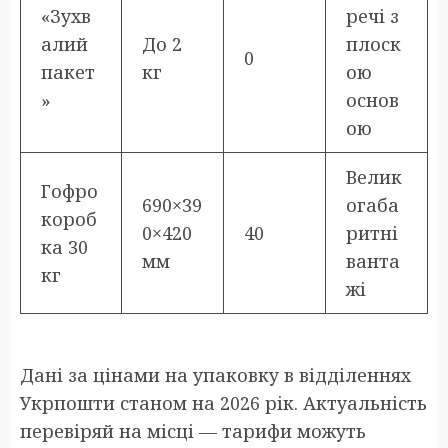
«Зухв
речі з
алий
До 2
плоск
0
пакет
кг
ою
»
основ
ою
Велик
Гофро
690×39
огаба
короб
0×420
40
ритні
ка 30
мм
ванта
кг
жі
Дані за цінами на упаковку в відділеннях
Укрпошти станом на 2026 рік. Актуальність
перевіряй на місці — тарифи можуть