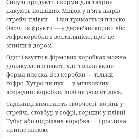
Сипучі продукти і корми для тварин
пакують подвійно. Мішок у п’ять шарів
стрейч-плівки — і він тримається плоско.
Овочі та фрукти — у дерев’яні ящики або
гофрокоробки з вентиляцією, щоб не
згнили в дорозі.
Одяг і взуття в фірмових коробках можна
допакувати в пакет, але тільки якщо
форма плоска. Без коробки — тільки
гофро. Хутро чи пух — у мішковину
всередині коробки, щоб не розлетілося.
Саджанці вимагають творчості: корінь у
стрейчі, стовбур у гофрі, горщик у плівці.
Тубус або підрізана коробка — і рослина
приїде живою.