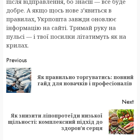
після відправлення, бо знаєш — все буде
добре. А якщо щось нове з’явиться в
правилах, Укрпошта завжди оновлює
інформацію на сайті. Тримай руку на
пульсі — і твої посилки літатимуть як на
крилах.
Post
Previous
navigation
Як правильно торгуватись: повний
Pr
гайд для новачків і професіоналів
po
Next
Як знизити ліпопротеїди низької
Next
щільності: комплексний підхід до
post:
здоров’я серця