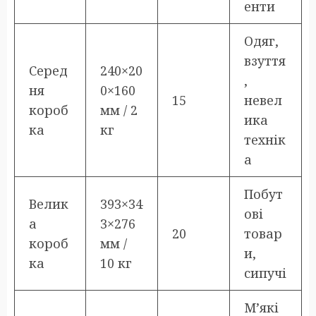
енти
Одяг,
взуття
Серед
240×20
,
ня
0×160
15
невел
короб
мм / 2
ика
ка
кг
технік
а
Побут
Велик
393×34
ові
а
3×276
20
товар
короб
мм /
и,
ка
10 кг
сипучі
М’які