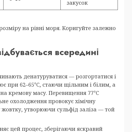
закусок
 розміру на рівні моря. Коригуйте залежно
відбувається всередині
очинають денатуруватися — розгортатися і
лює при 62–65°C, стаючи щільним і білим, а
 на кремову масу. Перевищення 77°C
льне охолодження провокує хімічну
 у жовтку, утворюючи сульфід заліза — той
няє цей процес, зберігаючи яскравий