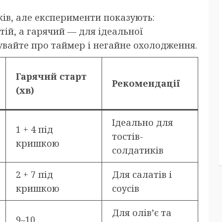
ів, але експерименти показують:
ій, а гарячий — для ідеальної
бувайте про таймер і негайне охолодження.
Гарячий старт
Рекомендації
(хв)
Ідеально для
1 + 4 під
тостів-
кришкою
солдатиків
2 + 7 під
Для салатів і
кришкою
соусів
Для олів’є та
9–10