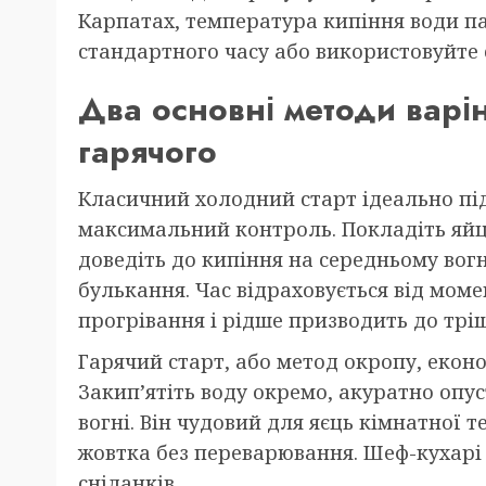
Карпатах, температура кипіння води па
стандартного часу або використовуйте 
Два основні методи варі
гарячого
Класичний холодний старт ідеально підх
максимальний контроль. Покладіть яйц
доведіть до кипіння на середньому вогн
булькання. Час відраховується від моме
прогрівання і рідше призводить до трі
Гарячий старт, або метод окропу, еконо
Закип’ятіть воду окремо, акуратно опус
вогні. Він чудовий для яєць кімнатної 
жовтка без переварювання. Шеф-кухарі 
сніданків.