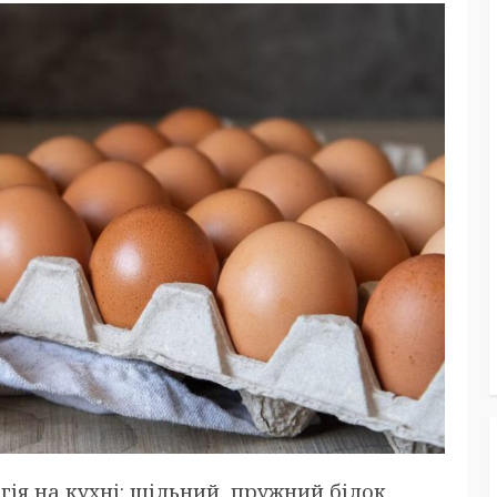
гія на кухні: щільний, пружний білок