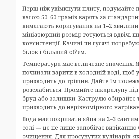
Перш ніж увімкнути плиту, подумайте п
вагою 50–60 грамів варять за стандартн
вимагають коригування на 1–2 хвилини.
мініатюрний розмір готуються вдвічі ш
консистенції. Качині чи гусячі потребу
білок і більший об’єм.
Температура має величезне значення. 
починати варити в холодній воді, щоб 
призводить до тріщин. Дайте їм полежа
розслабиться. Промийте шкаралупу пі
бруд або залишки. Каструлю обирайте т
призводить до нерівномірного нагріван
Вода має покривати яйця на 2–3 сантим
солі — це не лише запобігає витіканню 
очищення. Для просунутих кулінарів: як