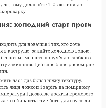
дає, тому додавайте 1–2 хвилини до
скороварку.
ння: холодний старт проти
одить для новачків і тих, хто хоче
я в каструлю, залийте холодною водою,
і, а потім зменшіть полум’я до слабкого
нту закипання. Цей спосіб дає рівномірне
щин.
мить час і дає більш ніжну текстуру.
тіть яйця ложкою і варіть на помірному
температури і дозволяє досягти кремового
часто обирають саме його для соусів чи