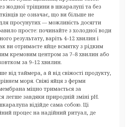
ез жодної тріщини в шкаралупі та без
ківців це означає, що ви більше не
 для просунутих — можливість досягти
равило просте: починайте з холодної води
ного результату, варіть 4–12 хвилин і
ак ви отримаєте яйце всмятку з рідким
жним кремовим центром за 7–8 хвилин або
жовтком за 9–12 хвилин.
е від таймера, а й від свіжості продукту,
рівнем моря. Свіжі яйця з ферми
 мембрана міцно тримається за
ся легше завдяки природній зміні pH.
 шкаралупа відійде сама собою. Ці
ний процес на надійний ритуал, де