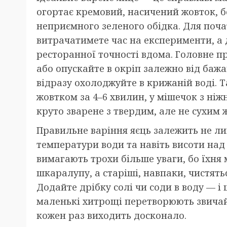
огортає кремовий, насичений жовток, б
неприємного зеленого обідка. Для почат
витрачатимете час на експерименти, а
ресторанної точності вдома. Головне п
або опускайте в окріп залежно від бажа
відразу охолоджуйте в крижаній воді. Т
жовтком за 4–6 хвилин, у мішечок з ні
круто зварене з твердим, але не сухим 
Правильне варіння яєць залежить не лиш
температури води та навіть висоти над 
вимагають трохи більше уваги, бо їхня
шкаралупу, а старіші, навпаки, чистять
Додайте дрібку солі чи соди в воду — і
маленькі хитрощі перетворюють звичай
кожен раз виходить досконало.