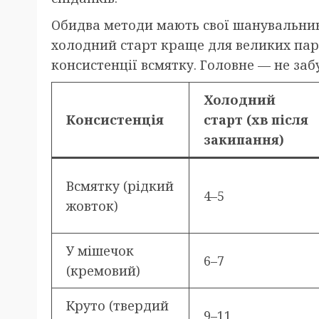
Обидва методи мають свої шанувальник
холодний старт краще для великих парт
консистенції всмятку. Головне — не за
Холодний
Консистенція
старт (хв після
закипання)
Всмятку (рідкий
4–5
жовток)
У мішечок
6–7
(кремовий)
Круто (твердий
9–11