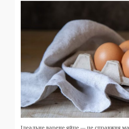
Ідеальне варене яйце — це справжня ма