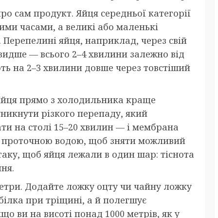
ро сам продукт. Яйця середньої категорії
ими часами, а великі або маленькі
 Перепелині яйця, наприклад, через свій
видше — всього 2–4 хвилини залежно від
ють на 2–3 хвилини довше через товстіший
Яйця прямо з холодильника краще
уникнути різкого перепаду, який
ти на столі 15–20 хвилин — і мембрана
д проточною водою, щоб зняти можливий
аку, щоб яйця лежали в один шар: тіснота
ня.
етри. Додайте ложку оцту чи чайну ложку
білка при тріщині, а й полегшує
що ви на висоті понад 1000 метрів, як у