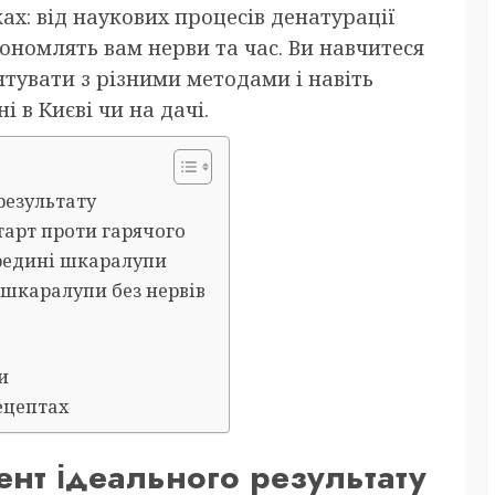
ках: від наукових процесів денатурації
кономлять вам нерви та час. Ви навчитеся
тувати з різними методами і навіть
 в Києві чи на дачі.
результату
тарт проти гарячого
ередині шкаралупи
 шкаралупи без нервів
и
ецептах
ент ідеального результату