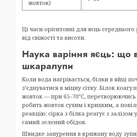
жовток)
Ці часи орієнтовні для яєць середнього
від свіжості та висоти.
Наука варіння яєць: що 
шкаралупи
Коли вода нагрівається, білки в яйці п
з’єднуватися в міцну сітку. Білок коагу
жовток — при 65–70°C, перетворюючись
робить жовток сухим і крихким, а пові
реакцію: сірка з білка реагує з залізом
самий зелений обідок.
Швидке занурення в крижану воду зупи