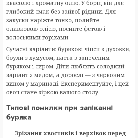
квасолю і ароматну олію. У борщ він дає
глибокий смак без зайвої рідини. Для
закуски наріжте тонко, полийте
оливковою олією, посипте фетою і
волоськими горіхами.
Сучасні варіанти: бурякові чіпси з духовки,
боули з хумусом, паста з запеченим
буряком і сиром. Діти люблять солодкий
варіант з медом, а дорослі — з червоним
вином у маринаді. Експериментуйте, і цей
овоч стане зіркою вашого столу.
Типові помилки при запіканні
буряка
Зрізання хвостиків і верхівок перед