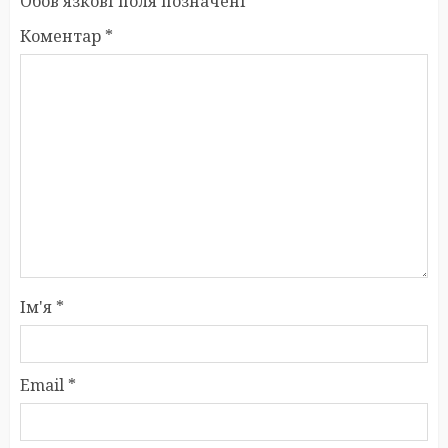
Обов’язкові поля позначені
*
Коментар
*
Ім'я
*
Email
*