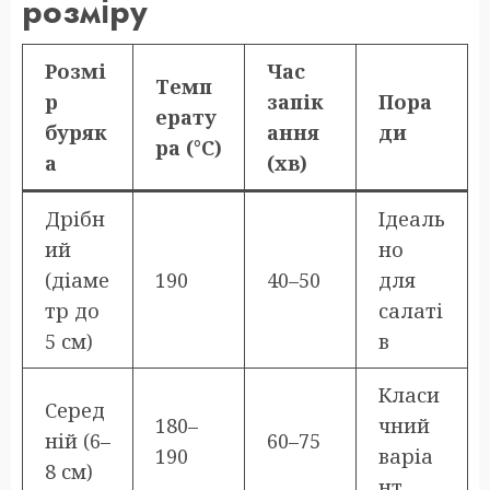
розміру
Розмі
Час
Темп
р
запік
Пора
ерату
буряк
ання
ди
ра (°C)
а
(хв)
Дрібн
Ідеаль
ий
но
(діаме
190
40–50
для
тр до
салаті
5 см)
в
Класи
Серед
180–
чний
ній (6–
60–75
190
варіа
8 см)
нт