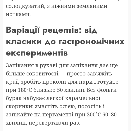
солодкуватий, з ніжними земляними
нотками.
Варіації рецептів: від
класики до гастрономічних
експериментів
Запікання в рукаві для запікання дає ще
більше соковитості — просто зав’яжіть
краї, зробіть проколи для пари і готуйте
при 180°C близько 50 хвилин. Без фольги
буряк набуває легкої карамельної
скоринки: змастіть олією, посоліть і
запікайте на пергаменті при 200°C 60–80
хвилин, перевертаючи раз.