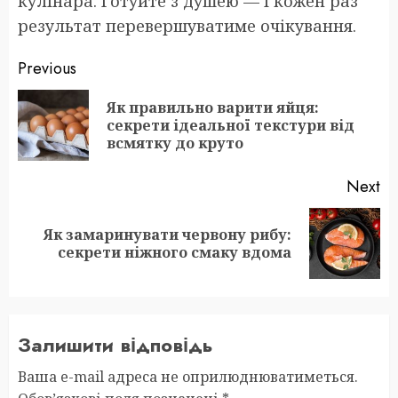
кулінара. Готуйте з душею — і кожен раз
результат перевершуватиме очікування.
Post
Previous
navigation
Як правильно варити яйця:
Pr
секрети ідеальної текстури від
po
всмятку до круто
Next
Як замаринувати червону рибу:
Next
секрети ніжного смаку вдома
post:
Залишити відповідь
Ваша e-mail адреса не оприлюднюватиметься.