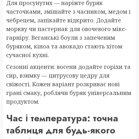
Для просунутих — наріжте буряк
часточками, змішайте з часником, медом і
чебрецем, запікайте відкрито. Додайте
моркву чи пастернак для овочевого мікс-
гарніру. Веганські боули з запеченим
буряком, кіноа та авокадо стають хітом
сучасної кухні.
Сезонні акценти: восени додайте горіхи та
сир, взимку — цитрусову цедру для
свіжості. Кожен варіант розкриває нові
грані смаку, роблячи буряк універсальним
продуктом.
Час і температура: точна
таблиця для будь-якого