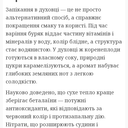
Запікання в духовці — це не просто
альтернативний спосіб, а справжнє
покращення смаку та користі. Під час
варіння буряк віддає частину вітамінів і
мінералів у воду, колір блідне, а структура
стає водянистою. У духовці ж коренеплоди
готуються в власному соку, природні
цукри карамелізуються, а аромат набуває
глибоких земляних нот з легкою
солодкістю.
Науково доведено, що сухе тепло краще
зберігає беталаїни — потужні
антиоксиданти, які відповідають за
червоний колір і протизапальну дію.
Нітрати, що розширюють судини і