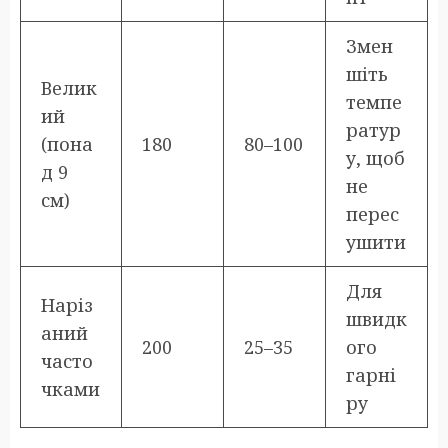
Змен
шіть
Велик
темпе
ий
ратур
(пона
180
80–100
у, щоб
д 9
не
см)
перес
ушити
Для
Наріз
швидк
аний
200
25–35
ого
часто
гарні
чками
ру