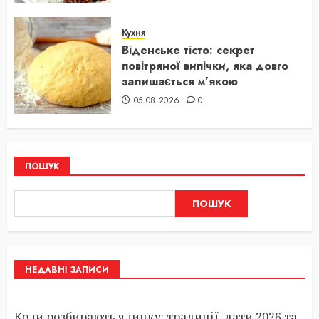
Кухня
Віденське тісто: секрет
повітряної випічки, яка довго
залишається м’якою
05.08.2026
0
ПОШУК
ПОШУК
НЕДАВНІ ЗАПИСИ
Коли розбирають ялинку: традиції, дати 2026 та