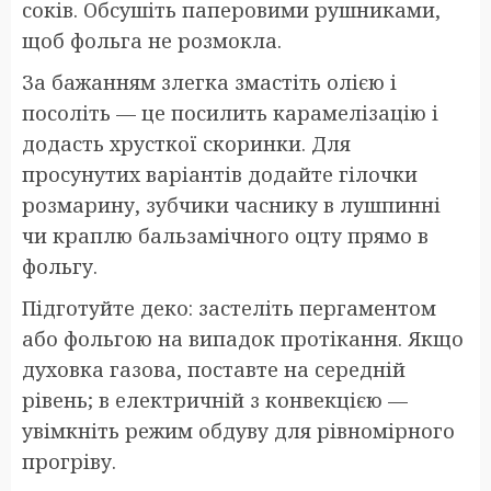
соків. Обсушіть паперовими рушниками,
щоб фольга не розмокла.
За бажанням злегка змастіть олією і
посоліть — це посилить карамелізацію і
додасть хрусткої скоринки. Для
просунутих варіантів додайте гілочки
розмарину, зубчики часнику в лушпинні
чи краплю бальзамічного оцту прямо в
фольгу.
Підготуйте деко: застеліть пергаментом
або фольгою на випадок протікання. Якщо
духовка газова, поставте на середній
рівень; в електричній з конвекцією —
увімкніть режим обдуву для рівномірного
прогріву.